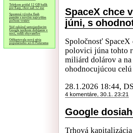
Telekom pridal 12 GB balík
pre Easy, chce zaň 12 eur
SpaceX chce v
Spustená výroba flash
pamäte s novým najvyšším
júni, s ohodno
počtom vrstiev
Súd zakázal samojazdiacim
Google taxíkom dobíjanie v
noci, rušili obyvateľov
Spoločnosť SpaceX c
Odštartovala nová séria
populárneho sci-fi Futurama
polovici júna tohto 
miliárd dolárov a na
ohodnocujúcou celú s
28.1.2026 18:44, D
4 komentáre, 30.1. 23:21
Google dosiaho
Trhová kapitalizácia