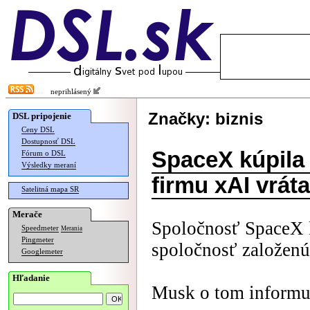
neprihlásený
Značky: biznis
DSL pripojenie
Ceny DSL
Dostupnosť DSL
SpaceX kúpila
Fórum o DSL
Výsledky meraní
firmu xAI vrát
Satelitná mapa SR
Merače
Spoločnosť SpaceX k
Speedmeter
Merania
Pingmeter
spoločnosť založe
Googlemeter
Hľadanie
Musk o tom informu