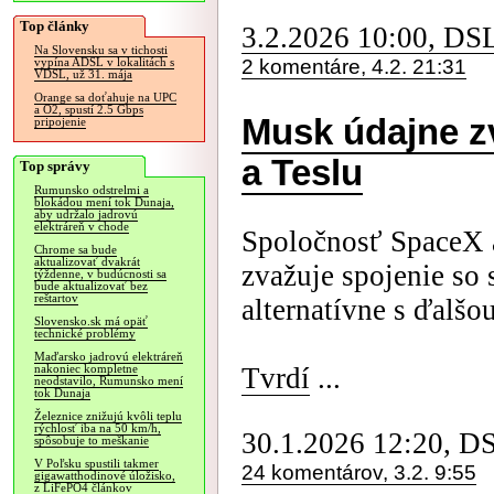
Top články
3.2.2026 10:00, DS
Na Slovensku sa v tichosti
2 komentáre, 4.2. 21:31
vypína ADSL v lokalitách s
VDSL, už 31. mája
Orange sa doťahuje na UPC
a O2, spustí 2.5 Gbps
Musk údajne z
pripojenie
a Teslu
Top správy
Rumunsko odstrelmi a
blokádou mení tok Dunaja,
aby udržalo jadrovú
elektráreň v chode
Spoločnosť SpaceX 
Chrome sa bude
aktualizovať dvakrát
zvažuje spojenie so
týždenne, v budúcnosti sa
bude aktualizovať bez
reštartov
alternatívne s ďalš
Slovensko.sk má opäť
technické problémy
Maďarsko jadrovú elektráreň
Tvrdí
...
nakoniec kompletne
neodstavilo, Rumunsko mení
tok Dunaja
Železnice znižujú kvôli teplu
rýchlosť iba na 50 km/h,
30.1.2026 12:20, D
spôsobuje to meškanie
V Poľsku spustili takmer
24 komentárov, 3.2. 9:55
gigawatthodinové úložisko,
z LiFePO4 článkov