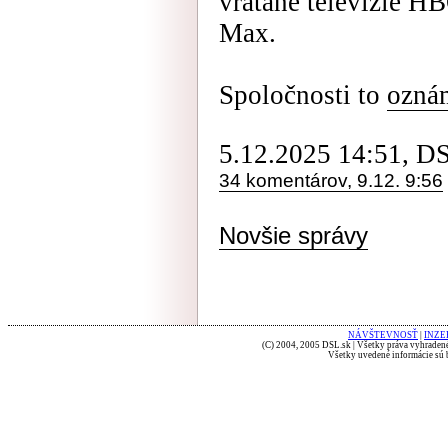
vrátane televízie H
Max.
Spoločnosti to
oznám
5.12.2025 14:51, D
34 komentárov, 9.12. 9:56
Novšie správy
NÁVŠTEVNOSŤ
|
INZE
(C) 2004, 2005 DSL.sk | Všetky práva vyhradené
Všetky uvedené informácie sú b