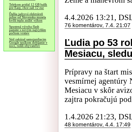
Zeme a manévrom sa d
Telekom pridal 12 GB balík
pre Easy, chce zaň 12 eur
Ďalšia jadrová elektráreň
4.4.2026 13:21, DS
južne od Slovenska musela
kvôli teplu znížiť výkon
76 komentárov, 7.4. 21:07
Spustená výroba flash
pamäte s novým najvyšším
počtom vrstiev
Ľudia po 53 rok
Súd zakázal samojazdiacim
Google taxíkom dobíjanie v
noci, rušili obyvateľov
Mesiacu, sledu
Prípravy na štart mi
vesmírnej agentúry
Mesiacu v skôr aviz
zajtra pokračujú pod
1.4.2026 21:23, DS
48 komentárov, 4.4. 17:49