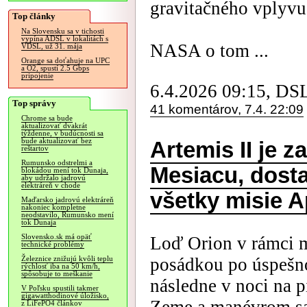
gravitačného vplyvu
Top články
Na Slovensku sa v tichosti
vypína ADSL v lokalitách s
NASA o tom ...
VDSL, už 31. mája
Orange sa doťahuje na UPC
a O2, spustí 2.5 Gbps
pripojenie
6.4.2026 09:15, DS
Top správy
41 komentárov, 7.4. 22:09
Chrome sa bude
aktualizovať dvakrát
týždenne, v budúcnosti sa
bude aktualizovať bez
Artemis II je z
reštartov
Rumunsko odstrelmi a
Mesiacu, dosta
blokádou mení tok Dunaja,
aby udržalo jadrovú
elektráreň v chode
všetky misie A
Maďarsko jadrovú elektráreň
nakoniec kompletne
neodstavilo, Rumunsko mení
tok Dunaja
Slovensko.sk má opäť
Loď Orion v rámci m
technické problémy
posádkou po úspešno
Železnice znižujú kvôli teplu
rýchlosť iba na 50 km/h,
spôsobuje to meškanie
následne v noci na p
V Poľsku spustili takmer
gigawatthodinové úložisko,
z LiFePO4 článkov