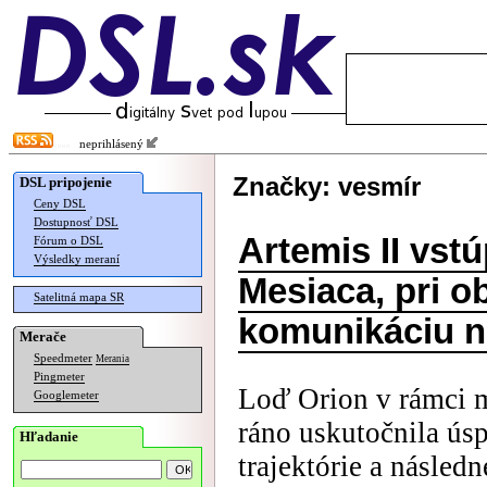
neprihlásený
Značky: vesmír
DSL pripojenie
Ceny DSL
Dostupnosť DSL
Artemis II vstú
Fórum o DSL
Výsledky meraní
Mesiaca, pri ob
Satelitná mapa SR
komunikáciu n
Merače
Speedmeter
Merania
Pingmeter
Loď Orion v rámci m
Googlemeter
ráno uskutočnila ús
Hľadanie
trajektórie a následn