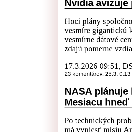
Nvidia avizuje
Hoci plány spoločn
vesmíre gigantickú k
vesmírne dátové cen
zdajú pomerne vzdial
17.3.2026 09:51, D
23 komentárov, 25.3. 0:13
NASA plánuje l
Mesiacu hneď n
Po technických prob
má vyniesť misiu Ar