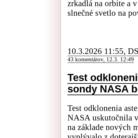
zrkadlá na orbite a
slnečné svetlo na p
10.3.2026 11:55, D
43 komentárov, 12.3. 12:49
Test odklonen
sondy NASA bo
Test odklonenia ast
NASA uskutočnila v
na základe nových me
vyplývalo z doterajš