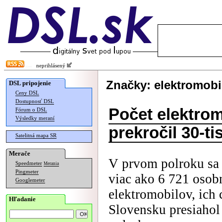
neprihlásený
Značky: elektromobi
DSL pripojenie
Ceny DSL
Dostupnosť DSL
Počet elektro
Fórum o DSL
Výsledky meraní
prekročil 30-ti
Satelitná mapa SR
Merače
V prvom polroku sa 
Speedmeter
Merania
Pingmeter
viac ako 6 721 osob
Googlemeter
elektromobilov, ich 
Hľadanie
Slovensku presiahol 