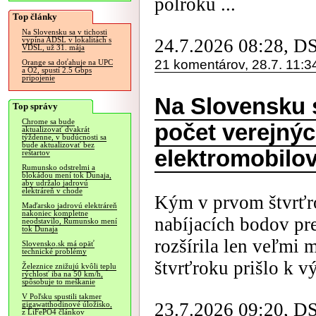
polroku ...
Top články
Na Slovensku sa v tichosti
24.7.2026 08:28, D
vypína ADSL v lokalitách s
VDSL, už 31. mája
21 komentárov, 28.7. 11:3
Orange sa doťahuje na UPC
a O2, spustí 2.5 Gbps
pripojenie
Na Slovensku s
Top správy
Chrome sa bude
počet verejnýc
aktualizovať dvakrát
týždenne, v budúcnosti sa
bude aktualizovať bez
elektromobilo
reštartov
Rumunsko odstrelmi a
blokádou mení tok Dunaja,
aby udržalo jadrovú
elektráreň v chode
Kým v prvom štvrťro
Maďarsko jadrovú elektráreň
nakoniec kompletne
nabíjacích bodov pr
neodstavilo, Rumunsko mení
tok Dunaja
rozšírila len veľmi 
Slovensko.sk má opäť
technické problémy
štvrťroku prišlo k v
Železnice znižujú kvôli teplu
rýchlosť iba na 50 km/h,
spôsobuje to meškanie
V Poľsku spustili takmer
23.7.2026 09:20, D
gigawatthodinové úložisko,
z LiFePO4 článkov