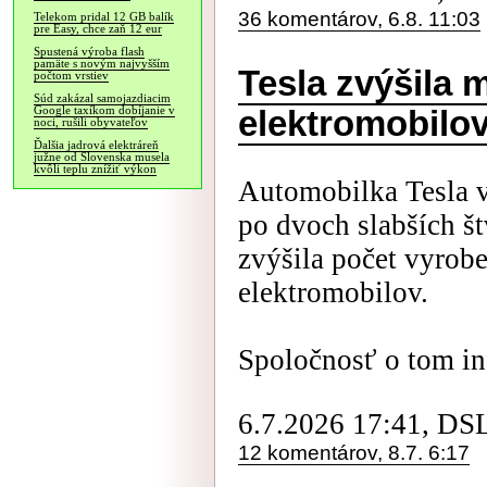
36 komentárov, 6.8. 11:03
Telekom pridal 12 GB balík
pre Easy, chce zaň 12 eur
Spustená výroba flash
pamäte s novým najvyšším
Tesla zvýšila
počtom vrstiev
Súd zakázal samojazdiacim
Google taxíkom dobíjanie v
elektromobilo
noci, rušili obyvateľov
Ďalšia jadrová elektráreň
južne od Slovenska musela
kvôli teplu znížiť výkon
Automobilka Tesla v
po dvoch slabších š
zvýšila počet vyrob
elektromobilov.
Spoločnosť o tom in
6.7.2026 17:41, DS
12 komentárov, 8.7. 6:17