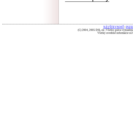
NÁVŠTEVNOSŤ
|
INZE
(C) 2004, 2005 DSL.sk | Všetky práva vyhradené
Všetky uvedené informácie sú b