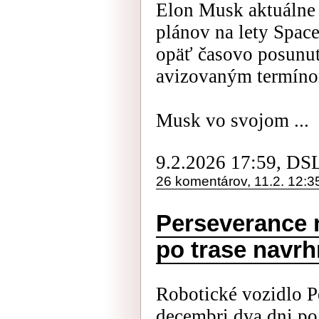
Elon Musk aktuálne 
plánov na lety Spac
opäť časovo posunu
avizovaným termín
Musk vo svojom ...
9.2.2026 17:59, DS
26 komentárov, 11.2. 12:3
Perseverance n
po trase navrh
Robotické vozidlo P
decembri dva dni po