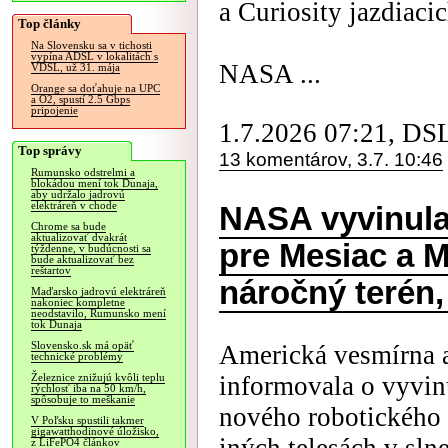
a Curiosity jazdiaci
Top články
Na Slovensku sa v tichosti
vypína ADSL v lokalitách s
NASA ...
VDSL, už 31. mája
Orange sa doťahuje na UPC
a O2, spustí 2.5 Gbps
pripojenie
1.7.2026 07:21, DS
Top správy
13 komentárov, 3.7. 10:46
Rumunsko odstrelmi a
blokádou mení tok Dunaja,
aby udržalo jadrovú
elektráreň v chode
NASA vyvinula 
Chrome sa bude
aktualizovať dvakrát
pre Mesiac a M
týždenne, v budúcnosti sa
bude aktualizovať bez
reštartov
náročný terén,
Maďarsko jadrovú elektráreň
nakoniec kompletne
neodstavilo, Rumunsko mení
tok Dunaja
Slovensko.sk má opäť
Americká vesmírna 
technické problémy
informovala o vyvinu
Železnice znižujú kvôli teplu
rýchlosť iba na 50 km/h,
spôsobuje to meškanie
nového robotického 
V Poľsku spustili takmer
gigawatthodinové úložisko,
z LiFePO4 článkov