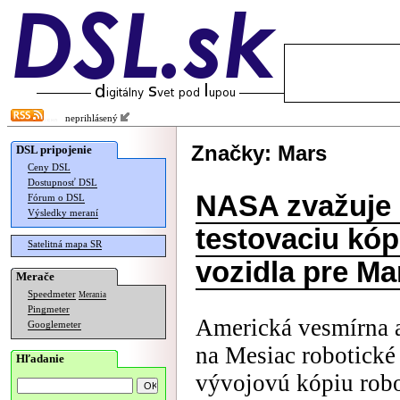
neprihlásený
Značky: Mars
DSL pripojenie
Ceny DSL
Dostupnosť DSL
NASA zvažuje 
Fórum o DSL
Výsledky meraní
testovaciu kóp
Satelitná mapa SR
vozidla pre Ma
Merače
Speedmeter
Merania
Pingmeter
Americká vesmírna 
Googlemeter
na Mesiac robotické
Hľadanie
vývojovú kópiu robo