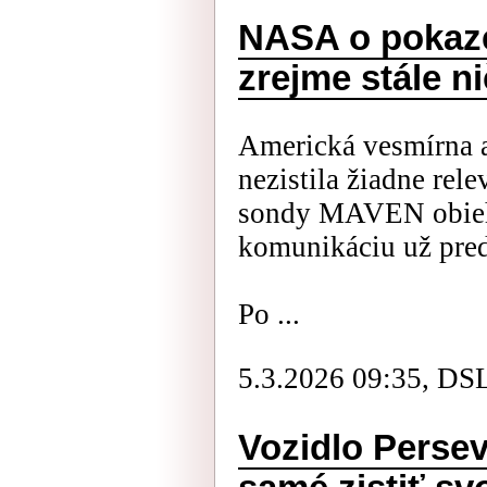
NASA o pokaze
zrejme stále ni
Americká vesmírna 
nezistila žiadne rel
sondy MAVEN obiehaj
komunikáciu už pred
Po ...
5.3.2026 09:35, DS
Vozidlo Perse