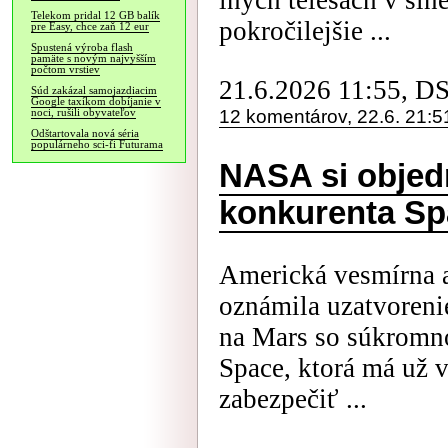
iných telesách v sln
Telekom pridal 12 GB balík
pokročilejšie ...
pre Easy, chce zaň 12 eur
Spustená výroba flash
pamäte s novým najvyšším
počtom vrstiev
21.6.2026 11:55, D
Súd zakázal samojazdiacim
Google taxíkom dobíjanie v
12 komentárov, 22.6. 21:5
noci, rušili obyvateľov
Odštartovala nová séria
populárneho sci-fi Futurama
NASA si objed
konkurenta S
Americká vesmírna 
oznámila uzatvoreni
na Mars so súkromno
Space, ktorá má už v
zabezpečiť ...