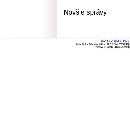
Novšie správy
NÁVŠTEVNOSŤ
|
INZE
(C) 2004, 2005 DSL.sk | Všetky práva vyhradené
Všetky uvedené informácie sú b