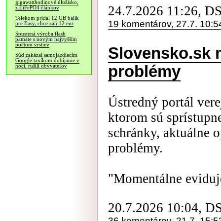
gigawatthodinové úložisko,
24.7.2026 11:26, D
z LiFePO4 článkov
Telekom pridal 12 GB balík
19 komentárov, 27.7. 10:5
pre Easy, chce zaň 12 eur
Spustená výroba flash
pamäte s novým najvyšším
počtom vrstiev
Slovensko.sk 
Súd zakázal samojazdiacim
Google taxíkom dobíjanie v
problémy
noci, rušili obyvateľov
Ústredný portál vere
ktorom sú sprístupne
schránky, aktuálne 
problémy.
"Momentálne eviduje
20.7.2026 10:04, D
36 komentárov, 21.7. 15:5