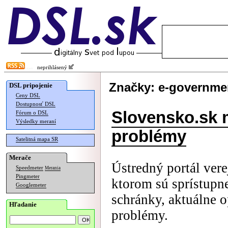
neprihlásený
Značky: e-governme
DSL pripojenie
Ceny DSL
Dostupnosť DSL
Slovensko.sk 
Fórum o DSL
Výsledky meraní
problémy
Satelitná mapa SR
Merače
Ústredný portál vere
Speedmeter
Merania
Pingmeter
ktorom sú sprístupne
Googlemeter
schránky, aktuálne 
Hľadanie
problémy.