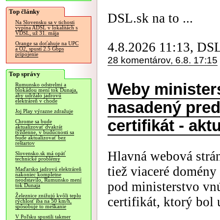
Top články
DSL.sk na to ...
Na Slovensku sa v tichosti
vypína ADSL v lokalitách s
VDSL, už 31. mája
4.8.2026 11:13, DS
Orange sa doťahuje na UPC
a O2, spustí 2.5 Gbps
pripojenie
28 komentárov, 6.8. 17:15
Top správy
Weby minister
Rumunsko odstrelmi a
blokádou mení tok Dunaja,
aby udržalo jadrovú
elektráreň v chode
nasadený pred
Joj Play výrazne zdražuje
certifikát - akt
Chrome sa bude
aktualizovať dvakrát
týždenne, v budúcnosti sa
bude aktualizovať bez
reštartov
Hlavná webová strán
Slovensko.sk má opäť
technické problémy
tiež viaceré domény 
Maďarsko jadrovú elektráreň
nakoniec kompletne
neodstavilo, Rumunsko mení
pod ministerstvo vn
tok Dunaja
Železnice znižujú kvôli teplu
certifikát, ktorý bol
rýchlosť iba na 50 km/h,
spôsobuje to meškanie
V Poľsku spustili takmer