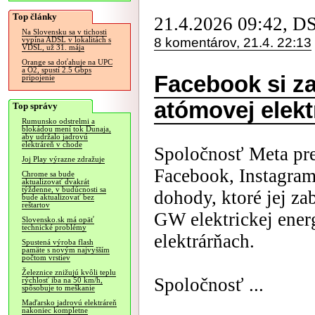
Top články
21.4.2026 09:42, D
Na Slovensku sa v tichosti
8 komentárov, 21.4. 22:13
vypína ADSL v lokalitách s
VDSL, už 31. mája
Orange sa doťahuje na UPC
a O2, spustí 2.5 Gbps
Facebook si z
pripojenie
atómovej elekt
Top správy
Rumunsko odstrelmi a
blokádou mení tok Dunaja,
aby udržalo jadrovú
elektráreň v chode
Spoločnosť Meta pr
Joj Play výrazne zdražuje
Facebook, Instagram
Chrome sa bude
aktualizovať dvakrát
týždenne, v budúcnosti sa
dohody, ktoré jej za
bude aktualizovať bez
reštartov
GW elektrickej ener
Slovensko.sk má opäť
technické problémy
elektrárňach.
Spustená výroba flash
pamäte s novým najvyšším
počtom vrstiev
Železnice znižujú kvôli teplu
Spoločnosť ...
rýchlosť iba na 50 km/h,
spôsobuje to meškanie
Maďarsko jadrovú elektráreň
nakoniec kompletne