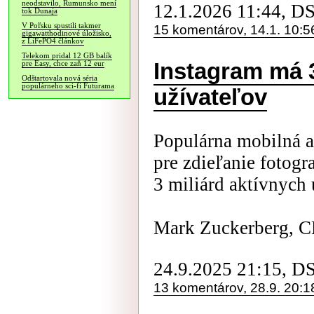
neodstavilo, Rumunsko mení
12.1.2026 11:44, D
tok Dunaja
V Poľsku spustili takmer
15 komentárov, 14.1. 10:5
gigawatthodinové úložisko,
z LiFePO4 článkov
Telekom pridal 12 GB balík
Instagram má 3
pre Easy, chce zaň 12 eur
Odštartovala nová séria
populárneho sci-fi Futurama
užívateľov
Populárna mobilná a
pre zdieľanie fotogr
3 miliárd aktívnych 
Mark Zuckerberg, C
24.9.2025 21:15, D
13 komentárov, 28.9. 20:1