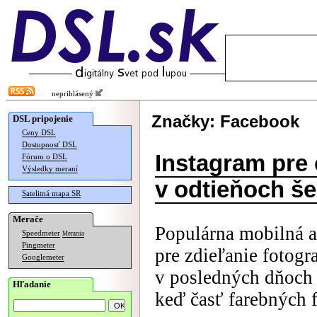
neprihlásený
Značky: Facebook
DSL pripojenie
Ceny DSL
Dostupnosť DSL
Instagram pre 
Fórum o DSL
Výsledky meraní
v odtieňoch še
Satelitná mapa SR
Merače
Populárna mobilná a
Speedmeter
Merania
Pingmeter
pre zdieľanie fotogr
Googlemeter
v posledných dňoch 
Hľadanie
keď časť farebných f