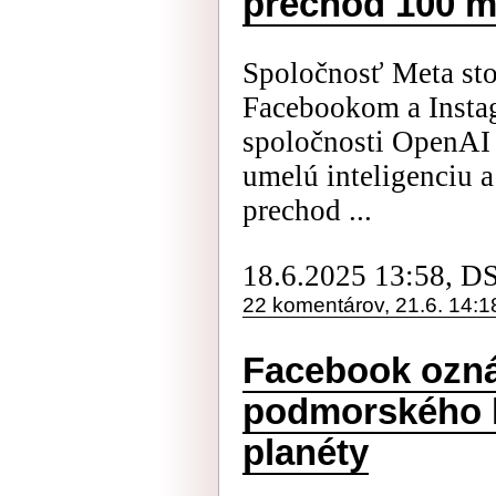
prechod 100 m
Spoločnosť Meta sto
Facebookom a Instag
spoločnosti OpenAI
umelú inteligenciu 
prechod ...
18.6.2025 13:58, D
22 komentárov, 21.6. 14:1
Facebook ozná
podmorského k
planéty