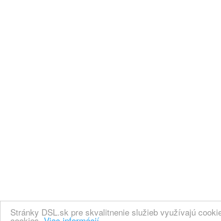
Stránky DSL.sk pre skvalitnenie služieb využívajú cook
cookies.
Viac informácií