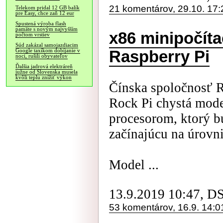
21 komentárov, 29.10. 17:
Telekom pridal 12 GB balík
pre Easy, chce zaň 12 eur
Spustená výroba flash
pamäte s novým najvyšším
x86 minipočít
počtom vrstiev
Súd zakázal samojazdiacim
Google taxíkom dobíjanie v
Raspberry Pi
noci, rušili obyvateľov
Ďalšia jadrová elektráreň
južne od Slovenska musela
kvôli teplu znížiť výkon
Čínska spoločnosť R
Rock Pi chystá mode
procesorom, ktorý b
začínajúcu na úrovn
Model ...
13.9.2019 10:47, D
53 komentárov, 16.9. 14:0