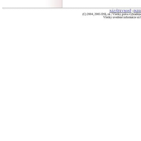
NÁVŠTEVNOSŤ
|
INZE
(C) 2004, 2005 DSL.sk | Všetky práva vyhradené
Všetky uvedené informácie sú b