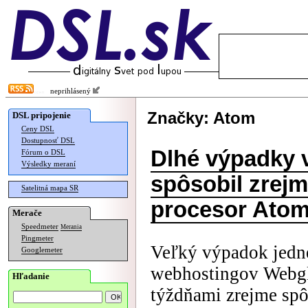
neprihlásený
Značky: Atom
DSL pripojenie
Ceny DSL
Dostupnosť DSL
Dlhé výpadky 
Fórum o DSL
Výsledky meraní
spôsobil zrej
Satelitná mapa SR
procesor Ato
Merače
Speedmeter
Merania
Pingmeter
Veľký výpadok jedné
Googlemeter
webhostingov Webgl
Hľadanie
týždňami zrejme spô