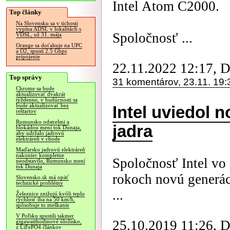
Intel Atom C2000.
Top články
Na Slovensku sa v tichosti
vypína ADSL v lokalitách s
Spoločnosť ...
VDSL, už 31. mája
Orange sa doťahuje na UPC
a O2, spustí 2.5 Gbps
pripojenie
22.11.2022 12:17, 
Top správy
31 komentárov, 23.11. 19:
Chrome sa bude
aktualizovať dvakrát
týždenne, v budúcnosti sa
bude aktualizovať bez
Intel uviedol 
reštartov
Rumunsko odstrelmi a
jadra
blokádou mení tok Dunaja,
aby udržalo jadrovú
elektráreň v chode
Maďarsko jadrovú elektráreň
nakoniec kompletne
Spoločnosť Intel vo
neodstavilo, Rumunsko mení
tok Dunaja
rokoch novú generáci
Slovensko.sk má opäť
technické problémy
...
Železnice znižujú kvôli teplu
rýchlosť iba na 50 km/h,
spôsobuje to meškanie
V Poľsku spustili takmer
25.10.2019 11:26, 
gigawatthodinové úložisko,
z LiFePO4 článkov