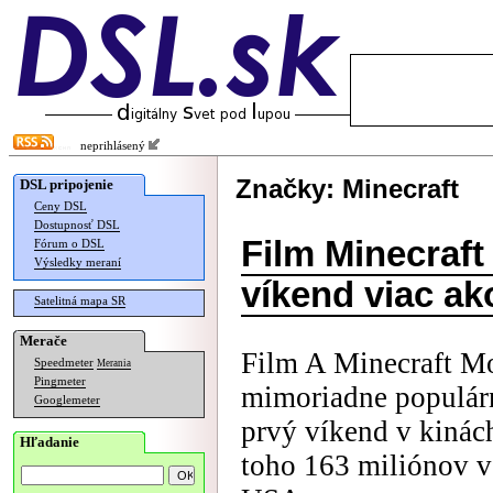
neprihlásený
Značky: Minecraft
DSL pripojenie
Ceny DSL
Dostupnosť DSL
Film Minecraft 
Fórum o DSL
Výsledky meraní
víkend viac ak
Satelitná mapa SR
Merače
Film A Minecraft Mo
Speedmeter
Merania
Pingmeter
mimoriadne populárn
Googlemeter
prvý víkend v kinách
Hľadanie
toho 163 miliónov 