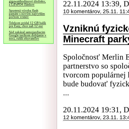
22.11.2024 13:39, 
gigawatthodinové úložisko,
z LiFePO4 článkov
10 komentárov, 25.11. 11:
Spustená výroba flash
pamäte s novým najvyšším
počtom vrstiev
Telekom pridal 12 GB balík
Vzniknú fyzic
pre Easy, chce zaň 12 eur
Súd zakázal samojazdiacim
Google taxíkom dobíjanie v
Minecraft park
noci, rušili obyvateľov
Spoločnosť Merlin E
partnerstvo so spol
tvorcom populárnej 
bude budovať fyzick
...
20.11.2024 19:31, 
12 komentárov, 23.11. 13: