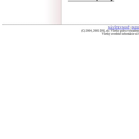
NÁVŠTEVNOSŤ
|
INZE
(C) 2004, 2005 DSL.sk | Všetky práva vyhradené
Všetky uvedené informácie sú b