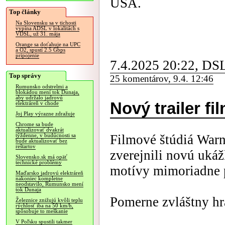
USA.
Top články
Na Slovensku sa v tichosti
vypína ADSL v lokalitách s
VDSL, už 31. mája
Orange sa doťahuje na UPC
a O2, spustí 2.5 Gbps
pripojenie
7.4.2025 20:22, DS
Top správy
25 komentárov, 9.4. 12:46
Rumunsko odstrelmi a
blokádou mení tok Dunaja,
aby udržalo jadrovú
Nový trailer fi
elektráreň v chode
Joj Play výrazne zdražuje
Chrome sa bude
aktualizovať dvakrát
Filmové štúdiá Warne
týždenne, v budúcnosti sa
bude aktualizovať bez
reštartov
zverejnili novú uká
Slovensko.sk má opäť
technické problémy
motívy mimoriadne p
Maďarsko jadrovú elektráreň
nakoniec kompletne
neodstavilo, Rumunsko mení
tok Dunaja
Pomerne zvláštny hra
Železnice znižujú kvôli teplu
rýchlosť iba na 50 km/h,
spôsobuje to meškanie
V Poľsku spustili takmer