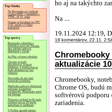
ho aj na takýchto za
Top články
Na Slovensku sa v tichosti
vypína ADSL v lokalitách s
Na ...
VDSL, už 31. mája
Orange sa doťahuje na UPC
a O2, spustí 2.5 Gbps
pripojenie
19.11.2024 12:19, 
Top správy
18 komentárov, 22.11. 2:5
Rumunsko odstrelmi a
blokádou mení tok Dunaja,
aby udržalo jadrovú
elektráreň v chode
Chromebooky 
Joj Play výrazne zdražuje
aktualizácie 1
Chrome sa bude
aktualizovať dvakrát
týždenne, v budúcnosti sa
bude aktualizovať bez
reštartov
Chromebooky, note
Slovensko.sk má opäť
technické problémy
Chrome OS, budú ma
Maďarsko jadrovú elektráreň
nakoniec kompletne
neodstavilo, Rumunsko mení
softvérovú podporu 
tok Dunaja
Železnice znižujú kvôli teplu
zariadenia.
rýchlosť iba na 50 km/h,
spôsobuje to meškanie
V Poľsku spustili takmer