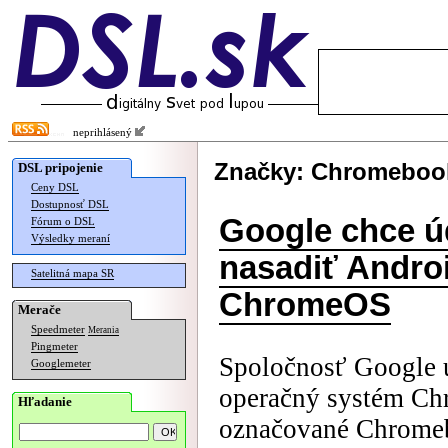
neprihlásený
Značky: Chromeboo
DSL pripojenie
Ceny DSL
Dostupnosť DSL
Google chce ú
Fórum o DSL
Výsledky meraní
nasadiť Andro
Satelitná mapa SR
ChromeOS
Merače
Speedmeter
Merania
Pingmeter
Spoločnosť Google ú
Googlemeter
operačný systém Ch
Hľadanie
označované Chromeb