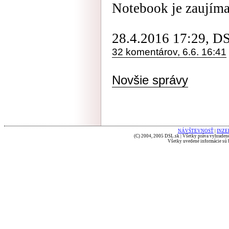
Notebook je zaujíma
28.4.2016 17:29, D
32 komentárov, 6.6. 16:41
Novšie správy
NÁVŠTEVNOSŤ
|
INZE
(C) 2004, 2005 DSL.sk | Všetky práva vyhradené
Všetky uvedené informácie sú b