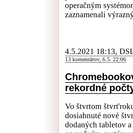
operačným systémom
zaznamenali výrazný
4.5.2021 18:13, DS
13 komentárov, 6.5. 22:06
Chromebookov 
rekordné počt
Vo štvrtom štvrťrok
dosiahnuté nové štv
dodaných tabletov 