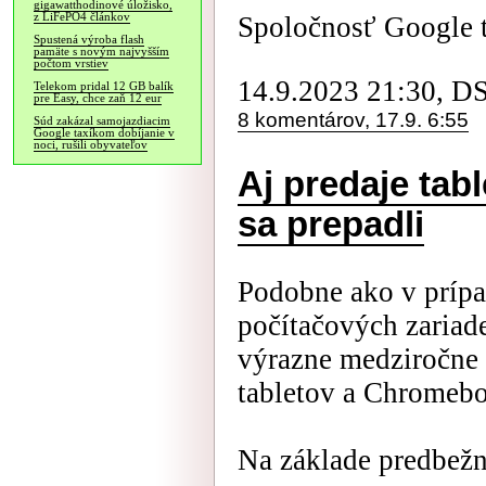
gigawatthodinové úložisko,
z LiFePO4 článkov
Spoločnosť Google to
Spustená výroba flash
pamäte s novým najvyšším
počtom vrstiev
14.9.2023 21:30, D
Telekom pridal 12 GB balík
pre Easy, chce zaň 12 eur
8 komentárov, 17.9. 6:55
Súd zakázal samojazdiacim
Google taxíkom dobíjanie v
noci, rušili obyvateľov
Aj predaje ta
sa prepadli
Podobne ako v prípa
počítačových zariad
výrazne medziročne 
tabletov a Chromeb
Na základe predbežn