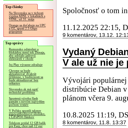
Top články
Spoločnosť o tom in
Na Slovensku sa v tichosti
vypína ADSL v lokalitách s
VDSL, už 31. mája
11.12.2025 22:15, 
Orange sa doťahuje na UPC
a O2, spustí 2.5 Gbps
pripojenie
9 komentárov, 13.12. 12:1
Top správy
Vydaný Debian
Rumunsko odstrelmi a
blokádou mení tok Dunaja,
aby udržalo jadrovú
elektráreň v chode
V ale už nie j
Joj Play výrazne zdražuje
Chrome sa bude
aktualizovať dvakrát
týždenne, v budúcnosti sa
Vývojári populárnej 
bude aktualizovať bez
reštartov
distribúcie Debian 
Slovensko.sk má opäť
technické problémy
plánom včera 9. aug
Spustená výroba flash
pamäte s novým najvyšším
počtom vrstiev
V Poľsku spustili takmer
10.8.2025 11:19, D
gigawatthodinové úložisko,
z LiFePO4 článkov
8 komentárov, 11.8. 13:37
Telekom pridal 12 GB balík
pre Easy, chce zaň 12 eur