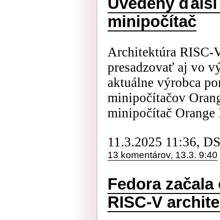
Uvedený ďalší
minipočítač
Architektúra RISC-V
presadzovať aj vo v
aktuálne výrobca 
minipočítačov Orang
minipočítač Orange P
11.3.2025 11:36, D
13 komentárov, 13.3. 9:40
Fedora začala 
RISC-V archite