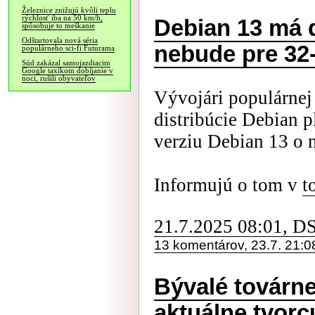
Železnice znižujú kvôli teplu
rýchlosť iba na 50 km/h,
Debian 13 má 
spôsobuje to meškanie
Odštartovala nová séria
nebude pre 32
populárneho sci-fi Futurama
Súd zakázal samojazdiacim
Google taxíkom dobíjanie v
noci, rušili obyvateľov
Vývojári populárnej 
distribúcie Debian 
verziu Debian 13 o n
Informujú o tom v
t
21.7.2025 08:01, D
13 komentárov, 23.7. 21:0
Bývalé továrne
aktuálne tvorc