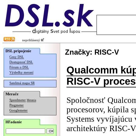
neprihlásený
Značky: RISC-V
DSL pripojenie
Ceny DSL
Dostupnosť DSL
Qualcomm kúpi
Fórum o DSL
Výsledky meraní
RISC-V proces
Satelitná mapa SR
Merače
Spoločnosť Qualco
Speedmeter
Merania
Pingmeter
procesorov, kúpila 
Googlemeter
Systems vyvíjajúcu
Hľadanie
architektúry RISC-V