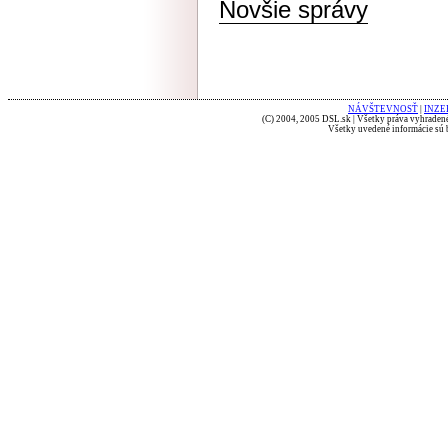
Novšie správy
NÁVŠTEVNOSŤ
|
INZE
(C) 2004, 2005 DSL.sk | Všetky práva vyhradené
Všetky uvedené informácie sú b