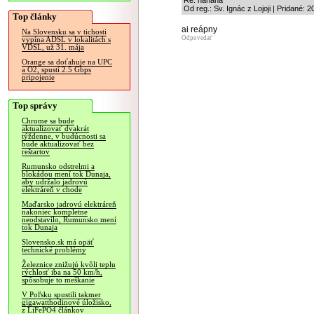
Re: hahaha
Od reg.: Sv. Ignác z Lojoji | Pridané:
Top články
ai reápny
Na Slovensku sa v tichosti
Odpovedať
vypína ADSL v lokalitách s
VDSL, už 31. mája
Orange sa doťahuje na UPC
a O2, spustí 2.5 Gbps
pripojenie
Top správy
Chrome sa bude
aktualizovať dvakrát
týždenne, v budúcnosti sa
bude aktualizovať bez
reštartov
Rumunsko odstrelmi a
blokádou mení tok Dunaja,
aby udržalo jadrovú
elektráreň v chode
Maďarsko jadrovú elektráreň
nakoniec kompletne
neodstavilo, Rumunsko mení
tok Dunaja
Slovensko.sk má opäť
technické problémy
Železnice znižujú kvôli teplu
rýchlosť iba na 50 km/h,
spôsobuje to meškanie
V Poľsku spustili takmer
gigawatthodinové úložisko,
z LiFePO4 článkov