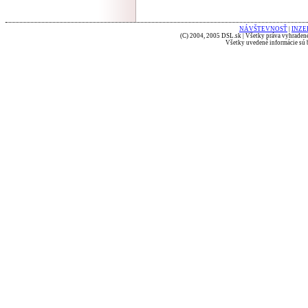
NÁVŠTEVNOSŤ
|
INZE
(C) 2004, 2005 DSL.sk | Všetky práva vyhradené
Všetky uvedené informácie sú b