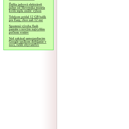
Ďalšia jadrová elektráreň
južne od Slovenska musela
kvôli teplu znížiť výkon
Telekom pridal 12 GB balík
pre Easy, chce zaň 12 eur
Spustená výroba flash
pamäte s novým najvyšším
počtom vrstiev
Súd zakázal samojazdiacim
Google taxíkom dobíjanie v
noci, rušili obyvateľov