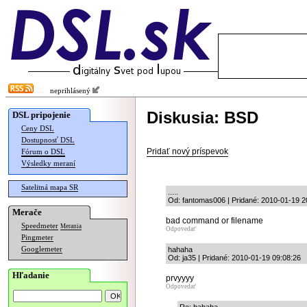
neprihlásený
Diskusia: BSD
DSL pripojenie
Ceny DSL
Dostupnosť DSL
Pridať nový príspevok
Fórum o DSL
Výsledky meraní
Satelitná mapa SR
.....
Od: fantomas006 | Pridané: 2010-01-19 2
Merače
bad command or filename
Speedmeter
Merania
Odpovedať
Pingmeter
Googlemeter
hahaha
Od: ja35 | Pridané: 2010-01-19 09:08:26
Hľadanie
prvyyyy
Odpovedať