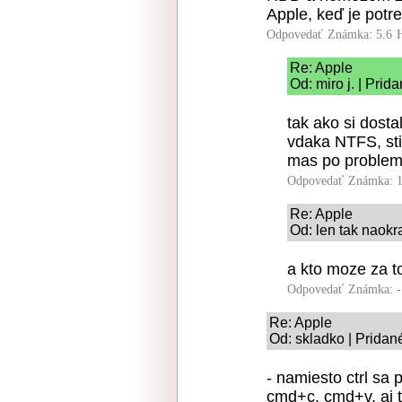
Apple, keď je potr
Odpovedať
Známka: 5.6
Re: Apple
Od: miro j. | Prid
tak ako si dost
vdaka NTFS, sti
mas po probleme
Odpovedať
Známka: 1
Re: Apple
Od: len tak naokr
a kto moze za to
Odpovedať
Známka: -
Re: Apple
Od: skladko | Pridan
- namiesto ctrl sa 
cmd+c, cmd+v, aj to