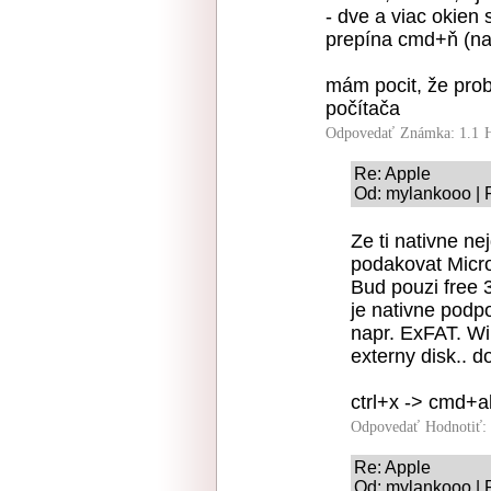
- dve a viac okien
prepína cmd+ň (na
mám pocit, že prob
počítača
Odpovedať
Známka: 1.1
Re: Apple
Od: mylankooo | 
Ze ti nativne ne
podakovat Micro
Bud pouzi free 3
je nativne podp
napr. ExFAT. W
externy disk.. d
ctrl+x -> cmd+a
Odpovedať
Hodnotiť:
Re: Apple
Od: mylankooo | 