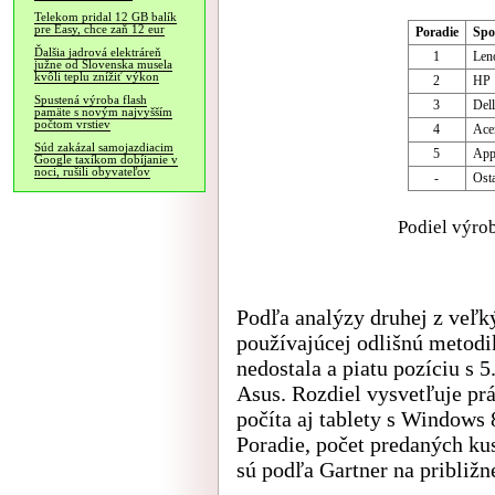
Telekom pridal 12 GB balík
pre Easy, chce zaň 12 eur
Poradie
Spo
Ďalšia jadrová elektráreň
1
Len
južne od Slovenska musela
kvôli teplu znížiť výkon
2
HP
Spustená výroba flash
3
Dell
pamäte s novým najvyšším
počtom vrstiev
4
Ace
Súd zakázal samojazdiacim
5
App
Google taxíkom dobíjanie v
noci, rušili obyvateľov
-
Osta
Podiel výro
Podľa analýzy druhej z veľk
používajúcej odlišnú metodik
nedostala a piatu pozíciu s
Asus. Rozdiel vysvetľuje pr
počíta aj tablety s Windows 8
Poradie, počet predaných ku
sú podľa Gartner na približ