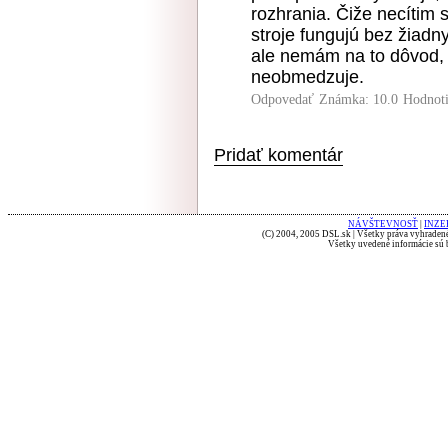
rozhrania. Čiže necítim 
stroje fungujú bez žiadn
ale nemám na to dôvod, 
neobmedzuje.
Odpovedať
Známka: 10.0
Hodnot
Pridať komentár
NÁVŠTEVNOSŤ
|
INZE
(C) 2004, 2005 DSL.sk | Všetky práva vyhradené
Všetky uvedené informácie sú b