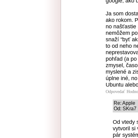
google, ako 
Ja som dosta
ako rokom. P
no našťastie 
nemôžem použ
snaží "byť ak
to od neho n
neprestavova
pohľad (a po
zmysel, časom
myslené a zis
úplne iné, n
Ubuntu aleb
Odpovedať
Hodno
Re: Apple
Od: SKra7 
Od vtedy s
vytvoril si
pár systém