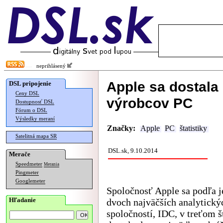
neprihlásený
Apple sa dostala
DSL pripojenie
Ceny DSL
výrobcov PC
Dostupnosť DSL
Fórum o DSL
Výsledky meraní
Značky:
Apple
PC
štatistiky
Satelitná mapa SR
DSL.sk, 9.10.2014
Merače
Speedmeter
Merania
Pingmeter
Googlemeter
Spoločnosť Apple sa podľa j
Hľadanie
dvoch najväčších analytický
spoločností, IDC, v treťom 