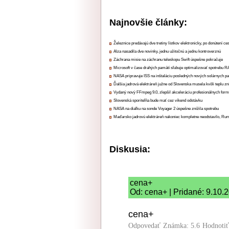
Najnovšie články:
Železnice predávajú dve tretiny lístkov elektronicky, po donútení ce
Alza nasadila dve novinky, jednu užitočnú a jednu kontroverznú
Záchrana misie na záchranu teleskopu Swift úspešne pokračuje
Microsoft v čase drahých pamätí sľubuje optimalizovať spotrebu
NASA pripravuje ISS na inštaláciu posledných nových solárnych p
Ďalšia jadrová elektráreň južne od Slovenska musela kvôli teplu zn
Vydaný nový FFmpeg 9.0, zlepšil akceleráciu profesionálnych form
Slovenská sporiteľňa bude mať cez víkend odstávku
NASA na diaľku na sonde Voyager 2 úspešne znížila spotrebu
Maďarsko jadrovú elektráreň nakoniec kompletne neodstavilo, Ru
Diskusia:
cena+
Od: cena+ | Pridané: 9.10.
cena+
Odpovedať
Známka: 5.6
Hodnoti