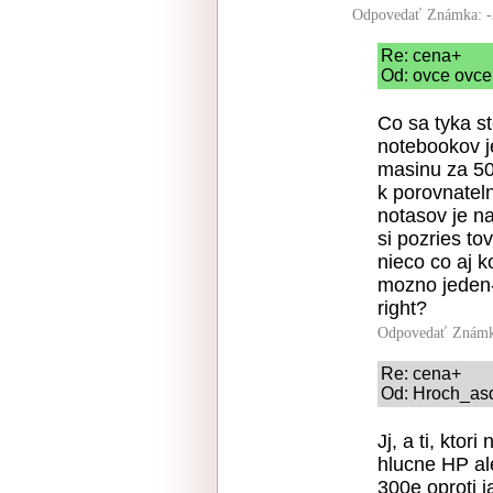
Odpovedať
Známka: -
Re: cena+
Od: ovce ovce
Co sa tyka s
notebookov j
masinu za 50
k porovnatel
notasov je n
si pozries to
nieco co aj k
mozno jeden-d
right?
Odpovedať
Známk
Re: cena+
Od: Hroch_asd
Jj, a ti, kto
hlucne HP ale
300e oproti j