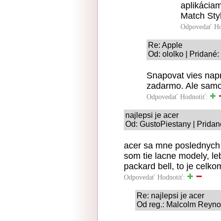
aplikáciam
Match Styl
Odpovedať
Ho
Re: Apple
Od: ololko | Pridané
Snapovat vies napr
zadarmo. Ale samo
Odpovedať
Hodnotiť:
najlepsi je acer
Od: GustoPiestany | Pridan
acer sa mne poslednych 
som tie lacne modely, leb
packard bell, to je celkom
Odpovedať
Hodnotiť:
Re: najlepsi je acer
Od reg.: Malcolm Reynol