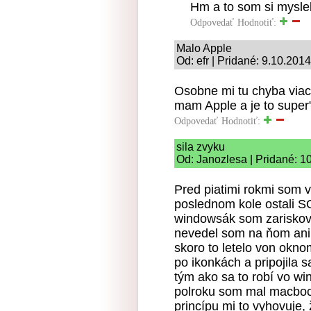
Hm a to som si myslel
Odpovedať
Hodnotiť:
Malo Apple
Od: efr | Pridané: 9.10.201
Osobne mi tu chyba viac
mam Apple a je to super"
Odpovedať
Hodnotiť:
sila zvyku
Od: Janozlesa | Pridané: 1
Pred piatimi rokmi som 
poslednom kole ostali 
windowsák som zariskova
nevedel som na ňom ani w
skoro to letelo von okno
po ikonkách a pripojila 
tým ako sa to robí vo wi
polroku som mal macbook
princípu mi to vyhovuje