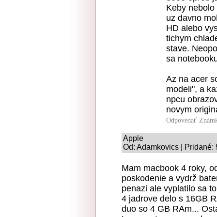
Keby nebolo 
uz davno moh
HD alebo vys
tichym chlad
stave. Neopo
sa notebooku
Az na acer 
modeli", a ka
npcu obrazov
novym origin
Odpovedať
Známk
Apple
Od: Adamkovics | Pridané:
Mam macbook 4 roky, odv
poskodenie a vydrž bater
penazi ale vyplatilo sa 
4 jadrove delo s 16GB R
duo so 4 GB RAm... Osta