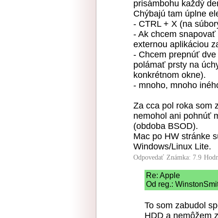
prisámbohu každý de
Chýbajú tam úplne el
- CTRL + X (na súbor
- Ak chcem snapovať 
externou aplikáciou 
- Chcem prepnúť dve
polámať prsty na úch
konkrétnom okne).
- mnoho, mnoho iného
Za cca pol roka som z
nemohol ani pohnúť m
(obdoba BSOD).
Mac po HW stránke su
Windows/Linux Lite.
Odpovedať
Známka: 7.9
Hodn
Re: Apple
Od reg.: WinstonSmit
To som zabudol spo
HDD a nemôžem zap