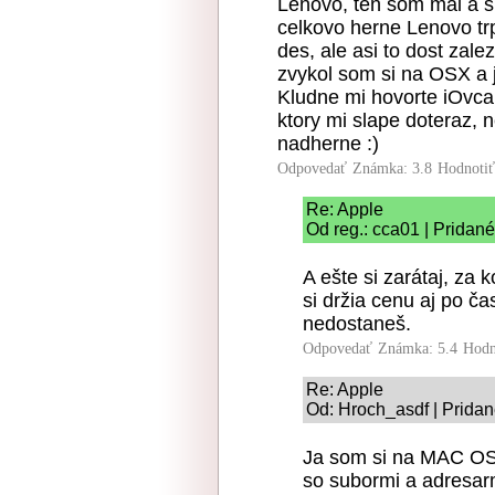
Lenovo, ten som mal a sla
celkovo herne Lenovo trp
des, ale asi to dost zale
zvykol som si na OSX a j
Kludne mi hovorte iOvca,
ktory mi slape doteraz, ne
nadherne :)
Odpovedať
Známka: 3.8
Hodnoti
Re: Apple
Od reg.: cca01 | Pridan
A ešte si zarátaj, za 
si držia cenu aj po č
nedostaneš.
Odpovedať
Známka: 5.4
Hodn
Re: Apple
Od: Hroch_asdf | Pridan
Ja som si na MAC OS 
so subormi a adresarm