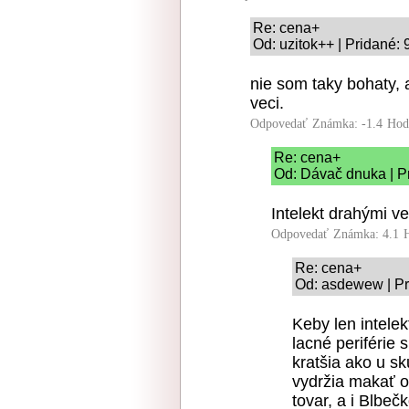
Re: cena+
Od: uzitok++ | Pridané:
nie som taky bohaty, 
veci.
Odpovedať
Známka: -1.4
Hod
Re: cena+
Od: Dávač dnuka | P
Intelekt drahými v
Odpovedať
Známka: 4.1
Re: cena+
Od: asdewew | Pr
Keby len intelekt
lacné periférie s
kratšia ako u s
vydržia makať o
tovar, a i Blbeč