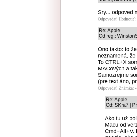
Sry... odpoved m
Odpovedať
Hodnotiť:
Re: Apple
Od reg.: WinstonS
Ono takto: to ž
neznamená, že 
To CTRL+X som 
MACových a tak 
Samozrejme som
(pre text áno, p
Odpovedať
Známka: -
Re: Apple
Od: SKra7 | P
Ako tu už bo
Macu od verz
Cmd+Alt+V. K