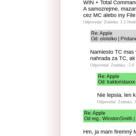
WIN + Total Commande
A samozrejme, mazani
cez MC alebo iny File
Odpovedať
Známka: 3.3
Hodn
Re: Apple
Od: olololko | Prida
Namiesto TC mas v
nahrada za TC, ak n
Odpovedať
Známka: -5.0
Re: Apple
Od: traktoristaxx
Nie lepsia, len k
Odpovedať
Známka: 1
Re: Apple
Od reg.: WinstonSmith |
Hm, ja mam firemný 