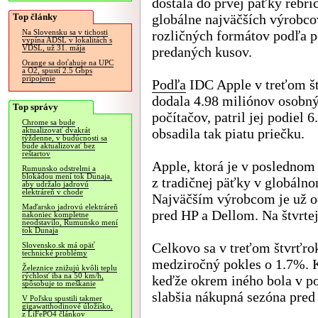
dostala do prvej päťky rebrí
Top články
globálne najväčších výrobc
rozličných formátov podľa p
Na Slovensku sa v tichosti
vypína ADSL v lokalitách s
VDSL, už 31. mája
predaných kusov.
Orange sa doťahuje na UPC
a O2, spustí 2.5 Gbps
pripojenie
Podľa
IDC Apple v treťom š
dodala 4.98 miliónov osobn
Top správy
počítačov, patril jej podiel 
Chrome sa bude
obsadila tak piatu priečku.
aktualizovať dvakrát
týždenne, v budúcnosti sa
bude aktualizovať bez
reštartov
Apple, ktorá je v poslednom
Rumunsko odstrelmi a
blokádou mení tok Dunaja,
z tradičnej päťky v globálno
aby udržalo jadrovú
elektráreň v chode
Najväčším výrobcom je už o
Maďarsko jadrovú elektráreň
pred HP a Dellom. Na štvrtej
nakoniec kompletne
neodstavilo, Rumunsko mení
tok Dunaja
Celkovo sa v treťom štvrťro
Slovensko.sk má opäť
technické problémy
medziročný pokles o 1.7%. 
Železnice znižujú kvôli teplu
rýchlosť iba na 50 km/h,
keďže okrem iného bola v p
spôsobuje to meškanie
slabšia nákupná sezóna pred
V Poľsku spustili takmer
gigawatthodinové úložisko,
z LiFePO4 článkov