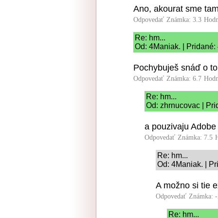
Ano, akourat sme tam 
Odpovedať
Známka: 3.3
Hodn
Re: hm...
Od: 4Maniak. | Pridané:
Pochybuješ snáď o t
Odpovedať
Známka: 6.7
Hodn
Re: hm...
Od: zhrnucovac | Pri
a pouzivaju Adobe
Odpovedať
Známka: 7.5
Re: hm...
Od: 4Maniak. | Pr
A možno si tie ex
Odpovedať
Známka: -
Re: hm...