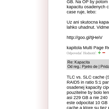
GB. Na OP by potom 
kapacitu osadenych ci
case ruje, lebo:
Uz ani skutocna kapa
lahko uhadnut. Vidme 
http://goo.gl/tjHeiV
kapitola Multi Page R
Odpovedať
Hodnotiť:
Re: Kapacita
Od reg.: Pjetro de | Pri
TLC vs. SLC cache (S
RAID5 in ratio 5:1 par
osadenej kapacity cip
pouzitelne by bolo le
asi 229 GB a nie 240
este odpocitat 10 GB 
cache a ktore su tiez