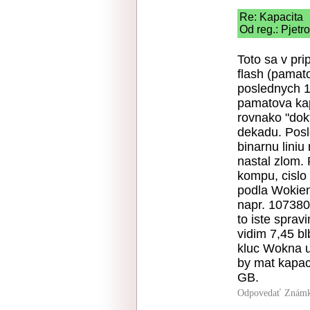
Re: Kapacita
Od reg.: Pjetr
Toto sa v pr
flash (pamat
poslednych 1
pamatova kap
rovnako "dok
dekadu. Posl
binarnu liniu
nastal zlom. 
kompu, cislo
podla Wokien
napr. 107380
to iste spra
vidim 7,45 b
kluc Wokna u
by mat kapac
GB.
Odpovedať
Známk