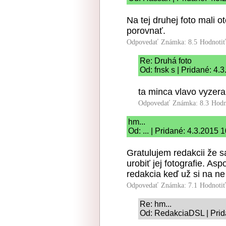
Na tej druhej foto mali ot
porovnať.
Odpovedať
Známka: 8.5
Hodnoti
Re: Druhá foto
Od: fnsk s | Pridané: 4.
ta minca vlavo vyzera
Odpovedať
Známka: 8.3
Hodn
hm...
Od: ... | Pridané: 4.3.2015 
Gratulujem redakcii že sa
urobiť jej fotografie. As
redakcia keď už si na ne 
Odpovedať
Známka: 7.1
Hodnoti
Re: hm...
Od: RedakciaDSL | Prid