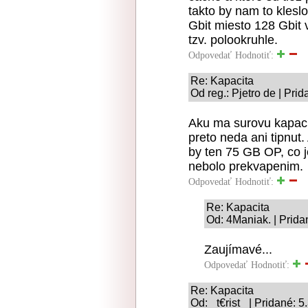
takto by nam to kles
Gbit miesto 128 Gbit v
tzv. polookruhle.
Odpovedať
Hodnotiť:
Re: Kapacita
Od reg.: Pjetro de | Pri
Aku ma surovu kapacit
preto neda ani tipnut
by ten 75 GB OP, co 
nebolo prekvapenim.
Odpovedať
Hodnotiť:
Re: Kapacita
Od: 4Maniak. | Prida
Zaujímavé...
Odpovedať
Hodnotiť:
Re: Kapacita
Od: _t€rist_ | Pridané: 