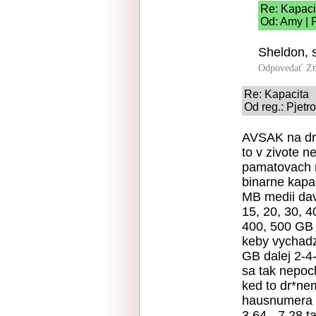
Re: Kapaci
Od: Amy | 
Sheldon, s
Odpovedať
Zn
Re: Kapacita
Od reg.: Pjetr
AVSAK na dru
to v zivote n
pamatovach m
binarne kapac
MB medii dav
15, 20, 30, 4
400, 500 GB
keby vychadz
GB dalej 2-4
sa tak nepoc
ked to dr*ne
hausnumera 2
3,64 - 7,28 t