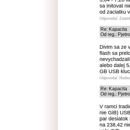
sa initovat n
od zaciatku 
Odpovedať
Známk
Re: Kapacita
Od reg.: Pjetr
Divim sa ze 
flash sa prel
nevychadzali
alebo dalej 
GB USB kluc
Odpovedať
Hodno
Re: Kapacita
Od reg.: Pjetr
V ramci trad
nie GiB) USB
par desiatok
na 238,42 ni