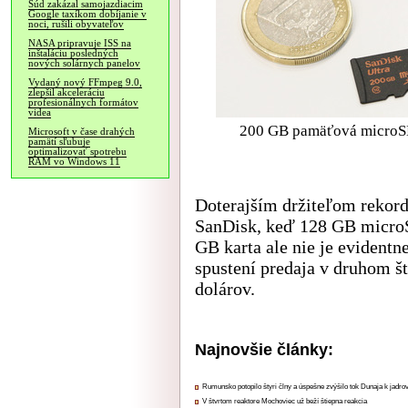
Súd zakázal samojazdiacim
Google taxíkom dobíjanie v
noci, rušili obyvateľov
NASA pripravuje ISS na
inštaláciu posledných
nových solárnych panelov
Vydaný nový FFmpeg 9.0,
zlepšil akceleráciu
profesionálnych formátov
videa
200 GB pamäťová microSD 
Microsoft v čase drahých
pamätí sľubuje
optimalizovať spotrebu
RAM vo Windows 11
Doterajším držiteľom rekord
SanDisk, keď 128 GB microS
GB karta ale nie je evidentn
spustení predaja v druhom 
dolárov.
Najnovšie články:
Rumunsko potopilo štyri člny a úspešne zvýšilo tok Dunaja k jadrov
V štvrtom reaktore Mochoviec už beží štiepna reakcia