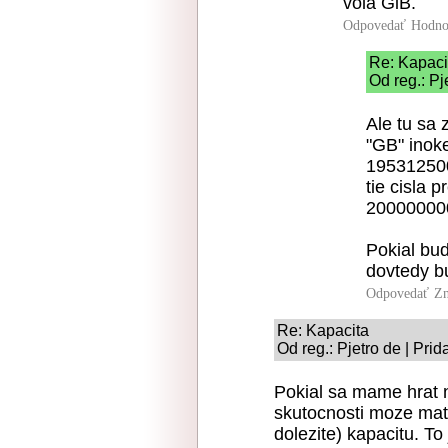
vola GiB.
Odpovedať
Hodno
Re: Kapaci
Od reg.: Pj
Ale tu sa 
"GB" inok
195312500
tie cisla p
200000000
Pokial bu
dovtedy b
Odpovedať
Zn
Re: Kapacita
Od reg.: Pjetro de | Pri
Pokial sa mame hrat n
skutocnosti moze mat 
dolezite) kapacitu. T