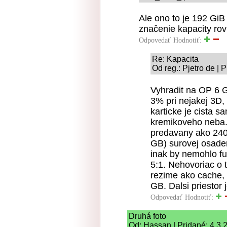
Ale ono to je 192 Gi
značenie kapacity ro
Odpovedať
Hodnotiť:
Re: Kapacita
Od reg.: Pjetro de | 
Vyhradit na OP 6 G
3% pri nejakej 3D,
karticke je cista 
kremikoveho neba. 
predavany ako 240
GB) surovej osaden
inak by nemohlo f
5:1. Nehovoriac o 
rezime ako cache, 
GB. Dalsi priestor
Odpovedať
Hodnotiť:
Druhá foto
Od: Hassan | Pridané: 4.3.