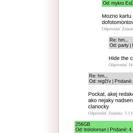
Od: mykro EsD
Mozno kartu l
dofotomontov
Odpovedať
Známk
Re: hm...
Od: party |
Hide the 
Odpovedať
Ho
Re: hm...
Od: regčťv | Pridané
Pockat, akej redak
ako nejaky nadsene
clanocky
Odpovedať
Známka: 3.3
256GB
Od: trololoman | Pridané: 4