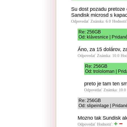
Su dost pozadu pretoze 
Sandisk microsd s kapac
Odpovedať
Známka: 6.0
Hodnoti
Re: 256GB
Od: klávesnice | Pridan
Áno, za 15 dolárov, za
Odpovedať
Známka: 10.0
Hod
Re: 256GB
Od: trololoman | Pri
preto je tam ten sma
Odpovedať
Známka: 10.0
Re: 256GB
Od: slipeinlage | Pridan
Mozno tak Sundisk al
Odpovedať
Hodnotiť: