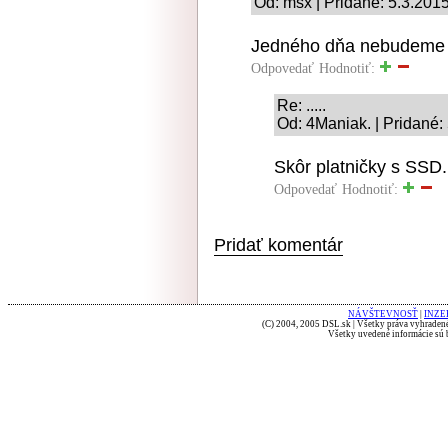
Od: msx | Pridané: 5.3.201
Jedného dňa nebudeme v
Odpovedať
Hodnotiť:
Re: .....
Od: 4Maniak. | Pridané:
Skôr platničky s SSD.
Odpovedať
Hodnotiť:
Pridať komentár
NÁVŠTEVNOSŤ
|
INZE
(C) 2004, 2005 DSL.sk | Všetky práva vyhradené
Všetky uvedené informácie sú b