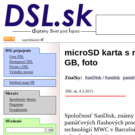
neprihlásený
microSD karta s 
DSL pripojenie
Ceny DSL
GB, foto
Dostupnosť DSL
Fórum o DSL
Výsledky meraní
Značky:
SanDisk / Sandisk
pamäť
Satelitná mapa SR
DSL.sk, 4.3.2015
Merače
Speedmeter
Merania
Pingmeter
Googlemeter
Spoločnosť SanDisk, známy 
Hľadanie
pamäťových flashových pro
technológií MWC v Barcelo