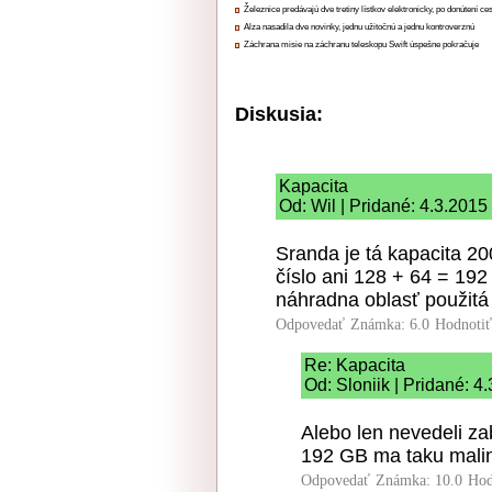
Železnice predávajú dve tretiny lístkov elektronicky, po donútení ce
Alza nasadila dve novinky, jednu užitočnú a jednu kontroverznú
Záchrana misie na záchranu teleskopu Swift úspešne pokračuje
Diskusia:
Kapacita
Od: Wil | Pridané: 4.3.2015
Sranda je tá kapacita 2
číslo ani 128 + 64 = 192
náhradna oblasť použitá 
Odpovedať
Známka: 6.0
Hodnoti
Re: Kapacita
Od: Sloniik | Pridané: 4
Alebo len nevedeli za
192 GB ma taku malin
Odpovedať
Známka: 10.0
Hod