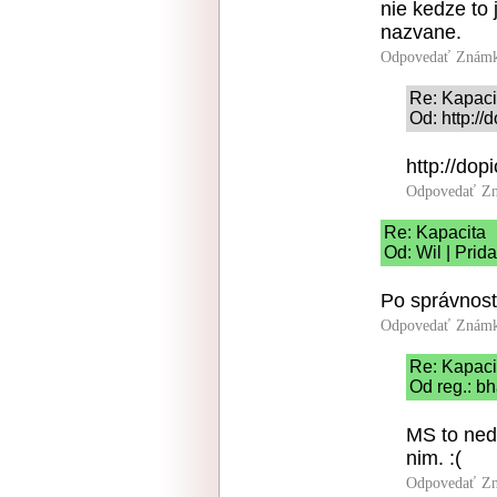
nie kedze to 
nazvane.
Odpovedať
Známk
Re: Kapaci
Od: http://
http://dop
Odpovedať
Zn
Re: Kapacita
Od: Wil | Prid
Po správnosti
Odpovedať
Známk
Re: Kapaci
Od reg.: b
MS to nedo
nim. :(
Odpovedať
Zn