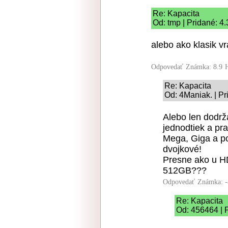
Re: Kapacita
Od: tmp | Pridané: 4
alebo ako klasik vr
Odpovedať
Známka: 8.9
Re: Kapacita
Od: 4Maniak. | Pr
Alebo len dodrž
jednodtiek a pra
Mega, Giga a po
dvojkové!
Presne ako u HD
512GB???
Odpovedať
Známka: -
Re: Kapacita
Od: 456464 | 