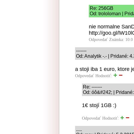
Re: 256GB
Od: trololoman | Pri
nie normalne SanD
http://goo.gl/lW10l
Odpovedať
Známka: 10.0
-------
Od: Analytik -.- | Pridané: 
a stoji iba 1 euro, ktore
Odpovedať
Hodnotiť:
Re: -------
Od: óô&#242; | Pridané:
1€ stojí 1GB :)
Odpovedať
Hodnotiť:
.....