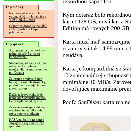
rekordnou kapacitou.
Top články
Kým doteraz bolo rekordnou
Na Slovensku sa v tichosti
vypína ADSL v lokalitách s
VDSL, už 31. mája
kariet 128 GB, nová karta
Orange sa doťahuje na UPC
Edition má rovných 200 GB.
a O2, spustí 2.5 Gbps
pripojenie
Karta musí mať samozrejme 
Top správy
rozmery sú tak 14.99 mm x
Alza nasadila dve novinky,
neudáva.
jednu užitočnú a jednu
kontroverznú
Maďarsko jadrovú elektráreň
nakoniec kompletne
Karta je kompatibilná so št
neodstavilo, Rumunsko mení
tok Dunaja
10 znamenajúcej schopnosť t
Železnice predávajú dve
minimálne 10 MB/s. Zároveň
tretiny lístkov elektronicky,
po donútení cestujúcich na
dovoľujúce maximálne preno
takýto nákup
Ďalšia jadrová elektráreň
južne od Slovenska musela
Podľa SanDisku karta reálne
kvôli teplu znížiť výkon
Železnice znižujú kvôli teplu
rýchlosť iba na 50 km/h,
spôsobuje to meškanie
NASA na diaľku na sonde
Voyager 2 úspešne znížila
spotrebu