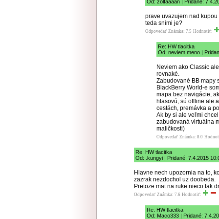
Od: zoltaaaan | Pridané: 7.4.2
prave uvazujem nad kupou t
teda snimi je?
Odpovedať
Známka: 7.5
Hodnotiť:
Re: HW tlacitka
Od: neviem meno | Pridan
Neviem ako Classic ale
rovnaké.
Zabudované BB mapy sú 
BlackBerry World-e som n
mapa bez navigácie, ako
hlasovú, sú offline ale
cestách, premávka a p
Ak by si ale veľmi chcel
zabudovaná virtuálna m
maličkosti)
Odpovedať
Známka: 8.0
Hodnot
Re: HW tlacitka
Od: .kungyi | Pridané: 7.4.2015 10:
Hlavne nech upozornia na to, ko
zazrak nezdochol uz doobeda.
Pretoze mat na ruke nieco tak d
Odpovedať
Známka: 7.6
Hodnotiť:
Re: HW tlacitka
Od: Maco333 | Pridané: 7.4.2