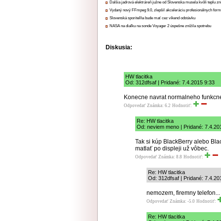
Ďalšia jadrová elektráreň južne od Slovenska musela kvôli teplu zn
Vydaný nový FFmpeg 9.0, zlepšil akceleráciu profesionálnych form
Slovenská sporiteľňa bude mať cez víkend odstávku
NASA na diaľku na sonde Voyager 2 úspešne znížila spotrebu
Diskusia:
HW tlacitka
Od: 312dfsaf | Pridané: 7.4.2015 9:33
Konecne navrat normalneho funkcneho
Odpovedať
Známka: 6.2
Hodnotiť:
Re: HW tlacitka
Od: neviem meno | Pridané: 7.4.20
Tak si kúp BlackBerry alebo Bla
matlať po displeji už vôbec.
Odpovedať
Známka: 8.8
Hodnotiť:
Re: HW tlacitka
Od: 312dfsaf | Pridané: 7.4.20
nemozem, firemny telefon...
Odpovedať
Známka: -5.0
Hodnotiť:
Re: HW tlacitka