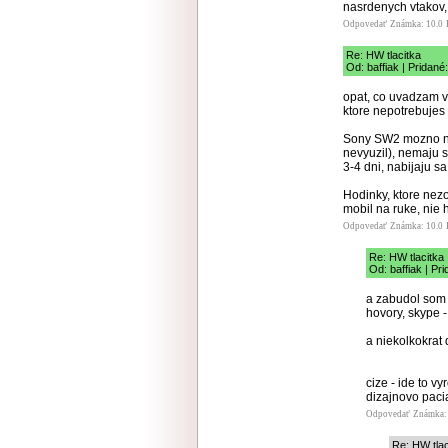
nasrdenych vtakov, 
Odpovedať
Známka: 10.0
Re: HW tlacitka
Od: baffiak | Pridané
opat, co uvadzam v 
ktore nepotrebujes 
Sony SW2 mozno nie 
nevyuzil), nemaju s
3-4 dni, nabijaju s
Hodinky, ktore nez
mobil na ruke, nie 
Odpovedať
Známka: 10.0
Re: HW tlacitka
Od: baffiak | Pr
a zabudol som 
hovory, skype -
a niekolkokrat
cize - ide to v
dizajnovo paci
Odpovedať
Známka:
Re: HW tlac