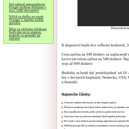
Súd zakázal samojazdiacim
Google taxíkom dobíjanie v
noci, rušili obyvateľov
NASA na diaľku na sonde
Voyager 2 úspešne znížila
spotrebu
Demonštrácia
Misia na záchranu teleskopu
Swift ešte nie je stratená,
podarilo sa spomaliť jej
otáčanie
K dispozícii budú dve veľkosti hodiniek, 3
Cena začína na 349 dolárov za najlacnejší
kovovým telom začína na 549 dolárov. Na
stojí až 949 dolárov.
Hodinky sa budú dať predobjednať od 10. a
len v deviatich krajinách, Nemecku, USA, 
a Austrálii.
Najnovšie články:
V štvrtom reaktore Mochoviec už beží štiepna reakcia
Železnice predávajú dve tretiny lístkov elektronicky, po donútení ce
Alza nasadila dve novinky, jednu užitočnú a jednu kontroverznú
Záchrana misie na záchranu teleskopu Swift úspešne pokračuje
Microsoft v čase drahých pamätí sľubuje optimalizovať spotrebu
NASA pripravuje ISS na inštaláciu posledných nových solárnych p