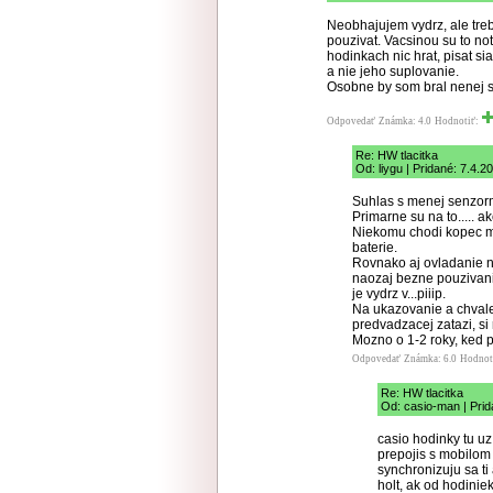
Neobhajujem vydrz, ale treb
pouzivat. Vacsinou su to no
hodinkach nic hrat, pisat si
a nie jeho suplovanie.
Osobne by som bral nenej se
Odpovedať
Známka: 4.0
Hodnotiť:
Re: HW tlacitka
Od: liygu | Pridané: 7.4.2
Suhlas s menej senzorm
Primarne su na to..... a
Niekomu chodi kopec mai
baterie.
Rovnako aj ovladanie na
naozaj bezne pouzivanie
je vydrz v...piiip.
Na ukazovanie a chvalen
predvadzacej zatazi, s
Mozno o 1-2 roky, ked p
Odpovedať
Známka: 6.0
Hodnot
Re: HW tlacitka
Od: casio-man | Prid
casio hodinky tu u
prepojis s mobilom c
synchronizuju sa ti
holt, ak od hodinie