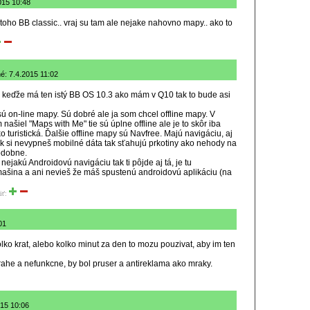
015 10:48
oho BB classic.. vraj su tam ale nejake nahovno mapy.. ako to
é: 7.4.2015 11:02
 keďže má ten istý BB OS 10.3 ako mám v Q10 tak to bude asi
on-line mapy. Sú dobré ale ja som chcel offline mapy. V
ašiel "Maps with Me" tie sú úplne offline ale je to skôr iba
 turistická. Ďalšie offline mapy sú Navfree. Majú navigáciu, aj
 ak si nevypneš mobilné dáta tak sťahujú prkotiny ako nehody na
odobne.
 nejakú Androidovú navigáciu tak ti pôjde aj tá, je tu
ašina a ani nevieš že máš spustenú androidovú aplikáciu (na
iť:
01
lko krat, alebo kolko minut za den to mozu pouzivat, aby im ten
rahe a nefunkcne, by bol pruser a antireklama ako mraky.
015 10:06