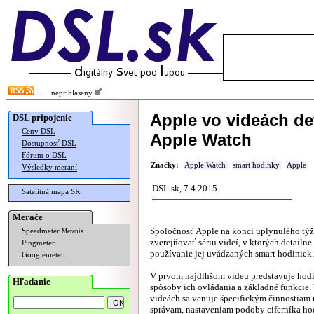
neprihlásený
Apple vo videách de
DSL pripojenie
Ceny DSL
Apple Watch
Dostupnosť DSL
Fórum o DSL
Značky:
Apple Watch
smart hodinky
Apple
Výsledky meraní
DSL.sk, 7.4.2015
Satelitná mapa SR
Merače
Spoločnosť Apple na konci uplynulého týž
Speedmeter
Merania
zverejňovať sériu videí, v ktorých detailn
Pingmeter
používanie jej uvádzaných smart hodiniek
Googlemeter
V prvom najdlhšom videu predstavuje hod
Hľadanie
spôsoby ich ovládania a základné funkcie.
videách sa venuje špecifickým činnostiam
správam, nastaveniam podoby ciferníka h