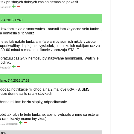
tak pri starych dobrych casion nemas co pokazit.
Hodnotiť:
: 7.4.2015 17:49
kazdom texte o smartwatch - narvali tam zbytocne vela funkcii,
a odniesla si to vydrz
su tak nabite funkciami (ale ani by som ich nikdy v zivote
uperkvalitny displej - no vysledok je ten, ze ich nabijam raz za
a 30-60 minut a cas a notifikacie zobrazuju STALE.
obrazuju cas 24/7 nemozu byt nazyvane hodinkami. iWatch je
hodinky
Hodnotiť:
idané: 7.4.2015 17:52
dodat, notifikacie mi chodia na 2 mailove ucty, FB, SMS,
 cize denne sa to rata v stovkach.
 denne mi tam bezia stopky, odpocitavanie
yrobit tak, aby to bolo funkcne, aby to vydrzalo a mne sa este aj
a (ano kazdy mame iny vkus)
 10.0
Hodnotiť:
itka