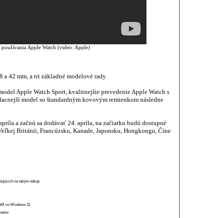
 používania Apple Watch (video: Apple)
8 a 42 mm, a tri základné modelové rady.
 model Apple Watch Sport, kvalitnejšie prevedenie Apple Watch s
jlacnejší model so štandardným kovovým remienkom následne
príla a začnú sa dodávať 24. apríla, na začiatku budú dostupné
Veľkej Británii, Francúzsku, Kanade, Japonsku, Hongkongu, Číne
stujúcich na takýto nákup
 RAM vo Windows 11
anelov