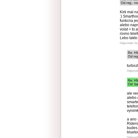
Od reg.: ro
Kirk mal na
:) Smartho
funkcna jed
alebo nap
volat = to 
rovno telef
Lebo takto 
Odpovedať
Zn
Re: HW
Od reg
turboz
Odpoved
Re: HW
Od: ba
ale ve
alebo c
smartw
telefo
vynimka
a ano 
Riders,
budes 
blueto
Odpoved