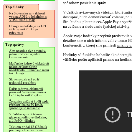
spôsobom posielania správ.
Top články
V ďalších avizovaných videách, ktoré zatia
Na Slovensku sa v tichosti
dostupné, bude demonštrovať volanie, pou
vypína ADSL v lokalitách s
VDSL, už 31. mája
Siri, hudbu, platenie cez Apple Pay a využ
na cvičenie a sledovanie fyzickej aktivity.
Orange sa doťahuje na UPC
a O2, spustí 2.5 Gbps
pripojenie
Apple svoje hodinky prvýkrát predstavila v
detailne sme o nich informovali v
tomto čl
Top správy
konferencii, z ktorej sme priniesli
priamy p
Alza nasadila dve novinky,
jednu užitočnú a jednu
Hodinky sú funkčne bohatšie ako doterajši
kontroverznú
väčšieho počtu aplikácií priamo na hodink
Maďarsko jadrovú elektráreň
nakoniec kompletne
neodstavilo, Rumunsko mení
tok Dunaja
Slovensko.sk má opäť
technické problémy
Ďalšia jadrová elektráreň
južne od Slovenska musela
kvôli teplu znížiť výkon
Železnice znižujú kvôli teplu
rýchlosť iba na 50 km/h,
spôsobuje to meškanie
V Poľsku spustili takmer
gigawatthodinové úložisko,
z LiFePO4 článkov
Telekom pridal 12 GB balík
pre Easy, chce zaň 12 eur