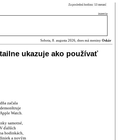
Za poslednú hodinu: 53 meraní
inzercia
Sobota, 8. augusta 2026, dnes má meniny
Oskár
tailne ukazuje ako používať
dňa začala
e demonštruje
 Apple Watch.
inky samotné,
 V ďalších
 na hodinkách,
odiniek a novým