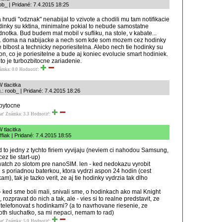
ob_ | Pridané: 7.4.2015 18:25
 hrudi "odznak" nenabijal to vzivote a chodili mu tam notifikacie
dinky su kktina, minimalne pokial to nebude samostatne
notka. Bud budem mat mobil v sufliku, na stole, v kabate...
r. doma na nabijacke a nech som kde som mozem cez hodinky
je blbost a technicky neporiesitelna. Alebo nech tie hodinky su
on, co je poriesitelne a bude aj koniec evolucie smart hodiniek.
to je turbozbitocne zariadenie.
ámka: 0.0
Hodnotiť:
 tlacitka
.: roob_ | Pridané: 7.4.2015 18:26
bytocne
ať
Známka: 3.3
Hodnotiť:
 tlacitka
ffiak | Pridané: 7.4.2015 18:55
d to jedny z tychto firiem vyvijaju (neviem ci nahodou Samsung,
ez tie start-up)
atch zo slotom pre nanoSIM. len - ked nedokazu vyrobit
n s poriadnou baterkou, ktora vydrzi aspon 24 hodin (cest
m), tak je tazko verit, ze aj tie hodinky vydrzia tak dlho
- ked sme boli mali, snivali sme, o hodinkach ako mal Knight
 rozpravat do nich a tak, ale - vies si to realne predstavit, ze
telefonovat s hodinkami? (a to navrhovane riesenie, ze
oth sluchatko, sa mi nepaci, nemam to rad)
ať
Známka: 5.0
Hodnotiť: