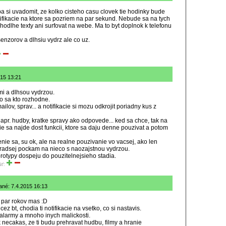
a si uvadomit, ze kolko cisteho casu clovek tie hodinky bude
tifikacie na ktore sa pozriem na par sekund. Nebude sa na tych
ahodlhe texty ani surfovat na webe. Ma to byt doplnok k telefonu
nzorov a dlhsiu vydrz ale co uz.
015 13:21
i a dlhsou vydrzou.
ko sa kto rozhodne.
lov, sprav... a notifikacie si mozu odkrojit poriadny kus z
pr. hudby, kratke spravy ako odpovede... ked sa chce, tak na
 sa najde dost funkcii, ktore sa daju denne pouzivat a potom
ie sa, su ok, ale na realne pouzivanie vo vacsej, ako len
i radsej pockam na nieco s naozajstnou vydrzou.
rotypy dospeju do pouzitelnejsieho stadia.
iť:
ané: 7.4.2015 16:13
z par rokov mas :D
ez bt, chodia ti notifikacie na vsetko, co si nastavis.
 alarmy a mnoho inych malickosti.
k necakas, ze ti budu prehravat hudbu, filmy a hranie