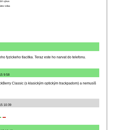
ížiť výkon
átov videa
 fyzickeho tlacitka. Teraz este ho narvat do telefonu.
15 9:58
ckBerry Classic (s klasickým optickým trackpadom) a nemusíš
15 10:39