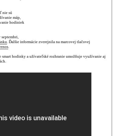
ľ nie sú
žívanie máp,
ívanie hodiniek
 septembri,
ánku
. Ďalšie informácie zverejnila na marcovej tlačovej
renos
.
e smart hodinky a užívateľské rozhranie umožňuje využívanie aj
ách.