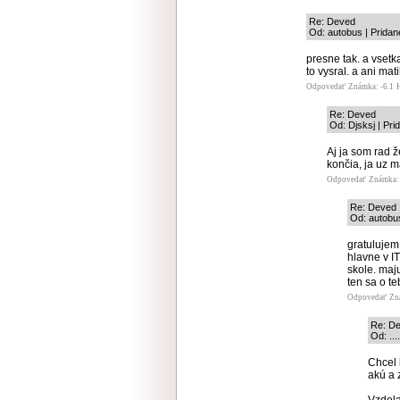
Re: Deved
Od: autobus | Pridan
presne tak. a vsetk
to vysral. a ani ma
Odpovedať
Známka: -6.1
Re: Deved
Od: Djsksj | Pri
Aj ja som rad 
končia, ja uz m
Odpovedať
Známka: 
Re: Deved
Od: autobus
gratulujem.
hlavne v IT
skole. maju
ten sa o te
Odpovedať
Zn
Re: D
Od: ...
Chcel 
akú a 
Vzdela