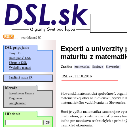
neprihlásený
Experti a univerzity
DSL pripojenie
Ceny DSL
maturitu z matematik
Dostupnosť DSL
Fórum o DSL
Značky:
matematika
školstvo
Slovensko
Výsledky meraní
DSL.sk, 11.10.2016
Satelitná mapa SR
Merače
Slovenská matematická spoločnosť, organi
Speedmeter
Merania
matematickej obci na Slovensku, vyzvala n
Pingmeter
matematického vzdelávania na Slovensku.
Googlemeter
Hoci je vyššia matematika samozrejme vys
Hľadanie
predmetom, jej kvalitná znalosť je nevyhn
iného pre množstvo technických a prírodný
napríklad ekonómiu.