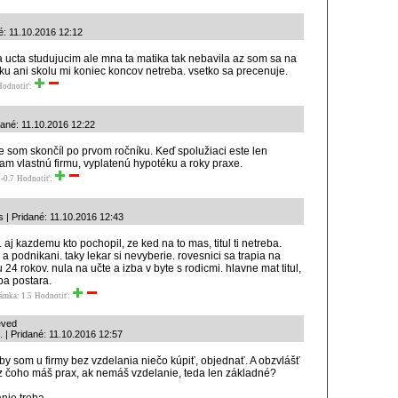
é: 11.10.2016 12:12
a ucta studujucim ale mna ta matika tak nebavila az som sa na
tiku ani skolu mi koniec koncov netreba. vsetko sa precenuje.
Hodnotiť:
dané: 11.10.2016 12:22
že som skončíl po prvom ročníku. Keď spolužiaci este len
am vlastnú firmu, vyplatenú hypotéku a roky praxe.
-0.7
Hodnotiť:
 | Pridané: 11.10.2016 12:43
 aj kazdemu kto pochopil, ze ked na to mas, titul ti netreba.
 a podnikani. taky lekar si nevyberie. rovesnici sa trapia na
 24 rokov. nula na učte a izba v byte s rodicmi. hlavne mat titul,
ba postara.
ámka: 1.5
Hodnotiť:
eved
.. | Pridané: 11.10.2016 12:57
by som u firmy bez vzdelania niečo kúpiť, objednať. A obzvlášť
z čoho máš prax, ak nemáš vzdelanie, teda len základné?
nie treba.