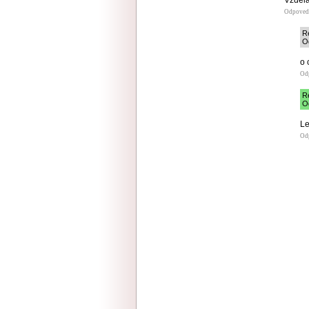
Odpoved
R
Od
o 
Od
R
Od
Le
Od