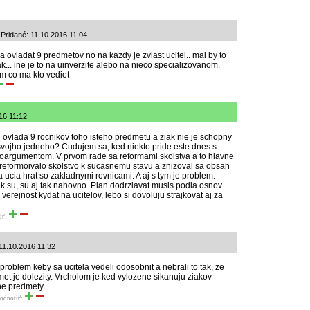
Pridané: 11.10.2016 11:04
a ovladat 9 predmetov no na kazdy je zvlast ucitel.. mal by to
iak... ine je to na uinverzite alebo na nieco specializovanom.
m co ma kto vediet
016 11:12
el ovlada 9 rocnikov toho isteho predmetu a ziak nie je schopny
 svojho jedneho? Cudujem sa, ked niekto pride este dnes s
loargumentom. V prvom rade sa reformami skolstva a to hlavne
zreformoivalo skolstvo k sucasnemu stavu a znizoval sa obsah
a ucia hrat so zakladnymi rovnicami. A aj s tym je problem.
k su, su aj tak nahovno. Plan dodrziavat musis podla osnov.
verejnost kydat na ucitelov, lebo si dovoluju strajkovat aj za
iť:
11.10.2016 11:32
problem keby sa ucitela vedeli odosobnit a nebrali to tak, ze
met je dolezity. Vrcholom je ked vylozene sikanuju ziakov
ne predmety.
odnotiť: