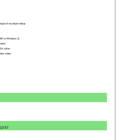
stujúcich na takýto nákup
 RAM vo Windows 11
anelov
ížiť výkon
átov videa
 10:57