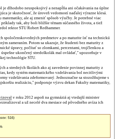
ôl je dlhodobo neuspokojivý a nenapĺňa ani očakávania na úplne
júca je skutočnosť, že úroveň vedomostí naďalej výrazne klesá.
u matematiky, ale aj zmeniť spôsob výučby. Je potrebné viac
 príklady tak, aby boli bližšie témam súčasného života, a tiež
iedol rektor STU Robert Redhammer.
och spoločenskovedných predmetov a po maturite ísť na technickú
dným zameraním. Potom sa ukazuje, že študenti bez maturity z
aické úpravy, počítať so zlomkami, percentami, trojčlenkou a
ý úspešne ukončený stredoškolák mal ovládať," upozorňuje v
skej technológie STU.
h a stredných školách ako aj zavedenie povinnej maturity z
ias, kedy systém matematického vzdelávania bol necitlivými
eformy vzdelávania zdeformovaný. Jednoznačne sa stozožňujeme s
jskoršiu realizáciu," podporuje výzvu dekan Fakulty matematiky,
vizoval
v roku 2012 aspoň na gymnáziá aj vtedajší minister
nezrealizoval a už necelé dva mesiace od pôvodného avíza ich
asov:
516
)
6%