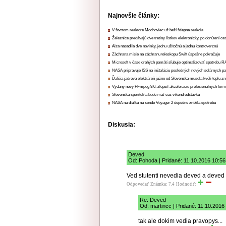
Najnovšie články:
V štvrtom reaktore Mochoviec už beží štiepna reakcia
Železnice predávajú dve tretiny lístkov elektronicky, po donútení ce
Alza nasadila dve novinky, jednu užitočnú a jednu kontroverznú
Záchrana misie na záchranu teleskopu Swift úspešne pokračuje
Microsoft v čase drahých pamätí sľubuje optimalizovať spotrebu
NASA pripravuje ISS na inštaláciu posledných nových solárnych p
Ďalšia jadrová elektráreň južne od Slovenska musela kvôli teplu zn
Vydaný nový FFmpeg 9.0, zlepšil akceleráciu profesionálnych form
Slovenská sporiteľňa bude mať cez víkend odstávku
NASA na diaľku na sonde Voyager 2 úspešne znížila spotrebu
Diskusia:
Deved
Od: Pohoda | Pridané: 11.10.2016 10:56
Ved stutenti nevedia deved a deved
Odpovedať
Známka: 7.4
Hodnotiť:
Re: Deved
Od: martincc | Pridané: 11.10.2016
tak ale dokim vedia pravopys...