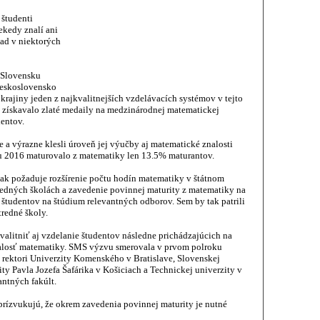
 študenti
iekedy znalí ani
ad v niektorých
 Slovensku
Československo
krajiny jeden z najkvalitnejších vzdelávacích systémov v tejto
 získavalo zlaté medaily na medzinárodnej matematickej
dentov.
e a výrazne klesli úroveň jej výučby aj matematické znalosti
ku 2016 maturovalo z matematiky len 13.5% maturantov.
ak požaduje rozšírenie počtu hodín matematiky v štátnom
edných školách a zavedenie povinnej maturity z matematiky na
 študentov na štúdium relevantných odborov. Sem by tak patrili
tredné školy.
valitniť aj vzdelanie študentov následne prichádzajúcich na
alosť matematiky. SMS výzvu smerovala v prvom polroku
rektori Univerzity Komenského v Bratislave, Slovenskej
ity Pavla Jozefa Šafárika v Košiciach a Technickej univerzity v
antných fakúlt.
rízvukujú, že okrem zavedenia povinnej maturity je nutné