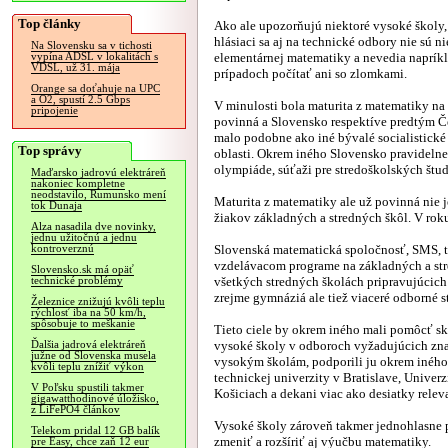
Top články
Ako ale upozorňujú niektoré vysoké školy,
hlásiaci sa aj na technické odbory nie sú n
Na Slovensku sa v tichosti
elementárnej matematiky a nevedia napríkl
vypína ADSL v lokalitách s
VDSL, už 31. mája
prípadoch počítať ani so zlomkami.
Orange sa doťahuje na UPC
a O2, spustí 2.5 Gbps
V minulosti bola maturita z matematiky na
pripojenie
povinná a Slovensko respektíve predtým 
malo podobne ako iné bývalé socialistické 
Top správy
oblasti. Okrem iného Slovensko pravidelne
olympiáde, súťaži pre stredoškolských štu
Maďarsko jadrovú elektráreň
nakoniec kompletne
neodstavilo, Rumunsko mení
Maturita z matematiky ale už povinná nie j
tok Dunaja
žiakov základných a stredných škôl. V ro
Alza nasadila dve novinky,
jednu užitočnú a jednu
Slovenská matematická spoločnosť, SMS, t
kontroverznú
vzdelávacom programe na základných a str
Slovensko.sk má opäť
všetkých stredných školách pripravujúcich
technické problémy
zrejme gymnáziá ale tiež viaceré odborné s
Železnice znižujú kvôli teplu
rýchlosť iba na 50 km/h,
spôsobuje to meškanie
Tieto ciele by okrem iného mali pomôcť sk
vysoké školy v odboroch vyžadujúcich zn
Ďalšia jadrová elektráreň
južne od Slovenska musela
vysokým školám, podporili ju okrem iného 
kvôli teplu znížiť výkon
technickej univerzity v Bratislave, Univerz
V Poľsku spustili takmer
Košiciach a dekani viac ako desiatky relev
gigawatthodinové úložisko,
z LiFePO4 článkov
Vysoké školy zároveň takmer jednohlasne p
Telekom pridal 12 GB balík
zmeniť a rozšíriť aj výučbu matematiky.
pre Easy, chce zaň 12 eur