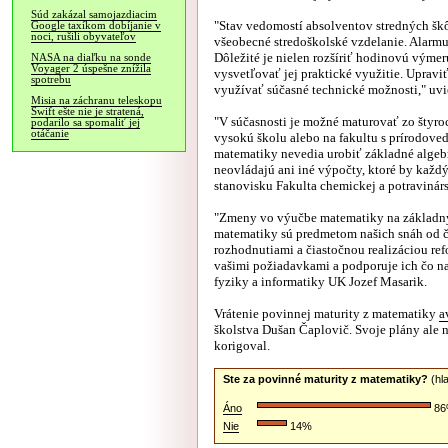
Súd zakázal samojazdiacim
"Stav vedomostí absolventov stredných šk
Google taxíkom dobíjanie v
noci, rušili obyvateľov
všeobecné stredoškolské vzdelanie. Alarmu
Dôležité je nielen rozšíriť hodinovú výmer
NASA na diaľku na sonde
Voyager 2 úspešne znížila
vysvetľovať jej praktické využitie. Upraviť
spotrebu
využívať súčasné technické možnosti," uv
Misia na záchranu teleskopu
Swift ešte nie je stratená,
"V súčasnosti je možné maturovať zo štyr
podarilo sa spomaliť jej
otáčanie
vysokú školu alebo na fakultu s prírodove
matematiky nevedia urobiť základné algebr
neovládajú ani iné výpočty, ktoré by každ
stanovisku Fakulta chemickej a potravinár
"Zmeny vo výučbe matematiky na základnýc
matematiky sú predmetom našich snáh od č
rozhodnutiami a čiastočnou realizáciou r
vašimi požiadavkami a podporuje ich čo na
fyziky a informatiky UK Jozef Masarik.
Vrátenie povinnej maturity z matematiky
a
školstva Dušan Čaplovič. Svoje plány ale 
korigoval.
Ste za povinné maturity z matematiky?
(hl
Áno
8
Nie
14%