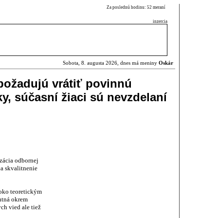
Za poslednú hodinu: 52 meraní
inzercia
Sobota, 8. augusta 2026, dnes má meniny
Oskár
 požadujú vrátiť povinnú
y, súčasní žiaci sú nevzdelaní
zácia odbornej
a skvalitnenie
oko teoretickým
utná okrem
ch vied ale tiež