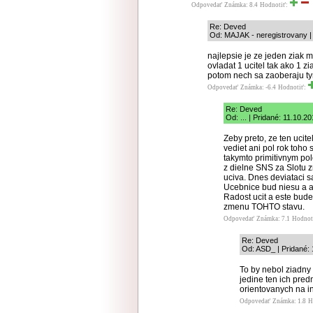
Odpovedať
Známka: 8.4
Hodnotiť:
Re: Deved
Od: MAJAK - neregistrovany | 
najlepsie je ze jeden ziak m
ovladat 1 ucitel tak ako 1 z
potom nech sa zaoberaju ty
Odpovedať
Známka: -6.4
Hodnotiť:
Re: Deved
Od: ... | Pridané: 11.10.2
Zeby preto, ze ten ucit
vediet ani pol rok toho
takymto primitivnym po
z dielne SNS za Slotu 
uciva. Dnes deviataci s
Ucebnice bud niesu a a
Radost ucit a este bude 
zmenu TOHTO stavu.
Odpovedať
Známka: 7.1
Hodnot
Re: Deved
Od: ASD_ | Pridané: 
To by nebol ziadny 
jedine ten ich pred
orientovanych na i
Odpovedať
Známka: 1.8
H