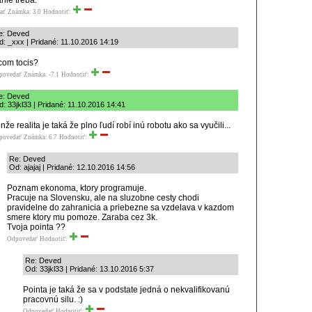
ať
Známka: 3.0
Hodnotiť:
e: Deved
: _xxx | Pridané: 11.10.2016 14:19
com tocis?
povedať
Známka: -7.1
Hodnotiť:
e: Deved
: 33jkl33 | Pridané: 11.10.2016 14:41
nže realita je taká že plno ľudí robí inú robotu ako sa vyučili...
povedať
Známka: 6.7
Hodnotiť:
Re: Deved
Od: ajajaj | Pridané: 12.10.2016 14:56
Poznam ekonoma, ktory programuje.
Pracuje na Slovensku, ale na sluzobne cesty chodi
pravidelne do zahranicia a priebezne sa vzdelava v kazdom
smere ktory mu pomoze. Zaraba cez 3k.
Tvoja pointa ??
Odpovedať
Hodnotiť:
Re: Deved
Od: 33jkl33 | Pridané: 13.10.2016 5:37
Pointa je taká že sa v podstate jedná o nekvalifikovanú
pracovnú silu. :)
Odpovedať
Hodnotiť: