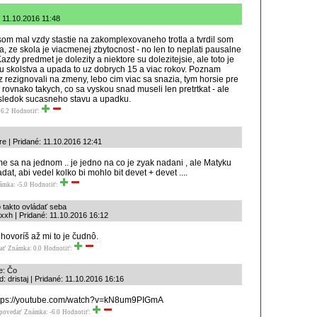
é: 11.10.2016 11:48
om mal vzdy stastie na zakomplexovaneho trotla a tvrdil som
, ze skola je viacmenej zbytocnost - no len to neplati pausalne
azdy predmet je dolezity a niektore su dolezitejsie, ale toto je
u skolstva a upada to uz dobrych 15 a viac rokov. Poznam
 uz rezignovali na zmeny, lebo cim viac sa snazia, tym horsie pre
rovnako takych, co sa vyskou snad museli len pretrtkat - ale
osledok sucasneho stavu a upadku.
6.2
Hodnotiť:
re | Pridané: 11.10.2016 12:41
me sa na jednom .. je jedno na co je zyak nadani , ale Matyku
dat, abi vedel kolko bi mohlo bit devet + devet ....
ámka: -5.0
Hodnotiť:
 takto ovládať seba
xxh | Pridané: 11.10.2016 16:12
hovoríš až mi to je čudnô.
ať
Známka: 0.0
Hodnotiť:
e: Čo
: dristaj | Pridané: 11.10.2016 16:16
tps://youtube.com/watch?v=kN8um9PIGmA
povedať
Známka: -6.0
Hodnotiť: