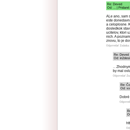
Re: Deved
Od: ... | Pridan
ALe ano, sam s
este donedavna
a celoplosne. K
dosledkok stav
ucitelov, ktori
nich. A poznam 
znovu, to je d
Odpovedať
Známka: 
Re: Deved
Od: in2desi
... Zhodny
by mal ovla
Odpovedať
Zn
Re: Čo
Od: xx
Dobré 
Odpoved
R
Od
ht
Od