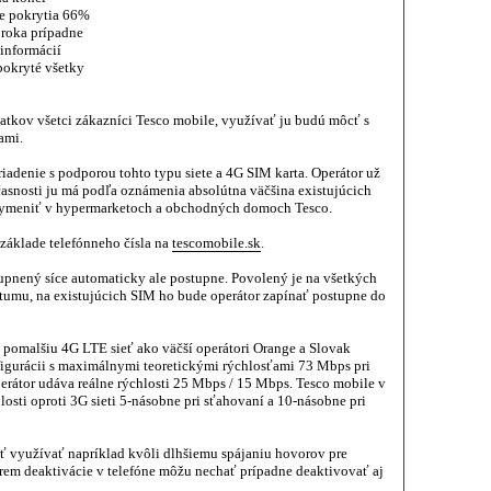
e pokrytia 66%
 roka prípadne
informácií
pokryté všetky
atkov všetci zákazníci Tesco mobile, využívať ju budú môcť s
ami.
iadenie s podporou tohto typu siete a 4G SIM karta. Operátor už
časnosti ju má podľa oznámenia absolútna väčšina existujúcich
 vymeniť v hypermarketoch a obchodných domoch Tesco.
 základe telefónneho čísla na
tescomobile.sk
.
upnený síce automaticky ale postupne. Povolený je na všetkých
umu, na existujúcich SIM ho bude operátor zapínať postupne do
 pomalšiu 4G LTE sieť ako väčší operátori Orange a Slovak
igurácii s maximálnymi teoretickými rýchlosťami 73 Mbps pri
perátor udáva reálne rýchlosti 25 Mbps / 15 Mbps. Tesco mobile v
sti oproti 3G sieti 5-násobne pri sťahovaní a 10-násobne pri
ť využívať napríklad kvôli dlhšiemu spájaniu hovorov pre
okrem deaktivácie v telefóne môžu nechať prípadne deaktivovať aj