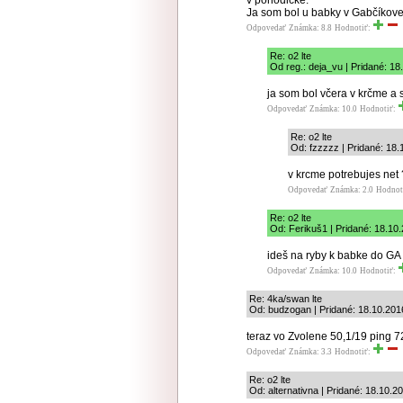
v pohodičke.
Ja som bol u babky v Gabčíkov
Odpovedať
Známka: 8.8
Hodnotiť:
Re: o2 lte
Od reg.: deja_vu | Pridané: 18
ja som bol včera v krčme a
Odpovedať
Známka: 10.0
Hodnotiť:
Re: o2 lte
Od: fzzzzz | Pridané: 18.
v krcme potrebujes net 
Odpovedať
Známka: 2.0
Hodnot
Re: o2 lte
Od: Ferikuš1 | Pridané: 18.10
ideš na ryby k babke do GA
Odpovedať
Známka: 10.0
Hodnotiť:
Re: 4ka/swan lte
Od: budzogan | Pridané: 18.10.201
teraz vo Zvolene 50,1/19 ping 7
Odpovedať
Známka: 3.3
Hodnotiť:
Re: o2 lte
Od: alternativna | Pridané: 18.10.2