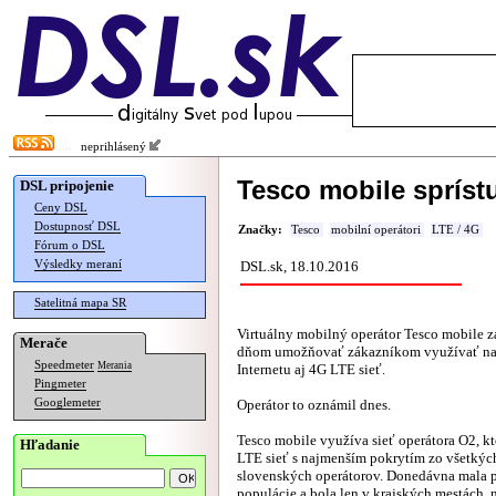
neprihlásený
Tesco mobile spríst
DSL pripojenie
Ceny DSL
Dostupnosť DSL
Značky:
Tesco
mobilní operátori
LTE / 4G
Fórum o DSL
Výsledky meraní
DSL.sk, 18.10.2016
Satelitná mapa SR
Virtuálny mobilný operátor Tesco mobile 
Merače
dňom umožňovať zákazníkom využívať na 
Speedmeter
Merania
Internetu aj 4G LTE sieť.
Pingmeter
Googlemeter
Operátor to oznámil dnes.
Tesco mobile využíva sieť operátora O2, kt
Hľadanie
LTE sieť s najmenším pokrytím zo všetkýc
slovenských operátorov. Donedávna mala 
populácie a bola len v krajských mestách, 