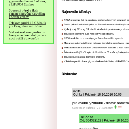
gigawatthodinové úložisko,
z LiFePO4 článkov
Spustená výroba flash
Najnovšie články:
pamäte s novým najvyšším
počtom vrstiev
NASA pripravuje ISS na inštaláciu posledných nových solárnych p
Telekom pridal 12 GB balík
Ďalšia jadrová elektráreň južne od Slovenska musela kvôli teplu zn
pre Easy, chce zaň 12 eur
Vydaný nový FFmpeg 9.0, zlepšil akceleráciu profesionálnych form
Súd zakázal samojazdiacim
Slovenská sporiteľňa bude mať cez víkend odstávku
Google taxíkom dobíjanie v
noci, rušili obyvateľov
NASA na diaľku na sonde Voyager 2 úspešne znížila spotrebu
Maďarsko jadrovú elektráreň nakoniec kompletne neodstavilo, Ru
Súd zakázal samojazdiacim Google taxíkom dobíjanie v noci, rušili
Železnice znižujú kvôli teplu rýchlosť iba na 50 km/h, spôsobuje t
Slovensko.sk má opäť technické problémy
V Poľsku spustili takmer gigawatthodinové úložisko, z LiFePO4 čl
Diskusia:
o2 lte
Od: lte | Pridané: 18.10.2016 10:05
pre dvomi tyzdnami v trnave namer
Odpovedať
Známka: -2.0
Hodnotiť:
Re: o2 lte
Od: 654322122 | Pridané: 18.10.20