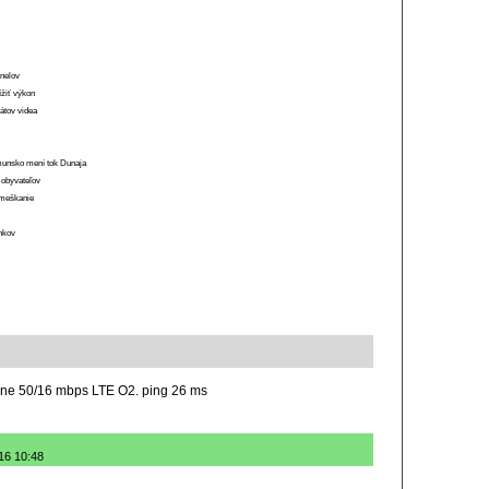
anelov
ížiť výkon
átov videa
munsko mení tok Dunaja
 obyvateľov
o meškanie
ánkov
ane 50/16 mbps LTE O2. ping 26 ms
16 10:48