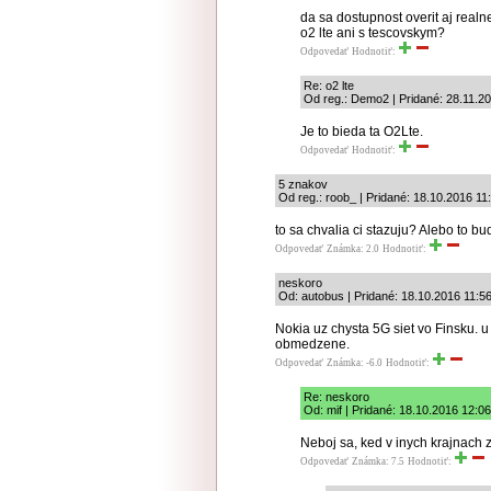
da sa dostupnost overit aj real
o2 lte ani s tescovskym?
Odpovedať
Hodnotiť:
Re: o2 lte
Od reg.: Demo2 | Pridané: 28.11.2
Je to bieda ta O2Lte.
Odpovedať
Hodnotiť:
5 znakov
Od reg.: roob_ | Pridané: 18.10.2016 11
to sa chvalia ci stazuju? Alebo to 
Odpovedať
Známka: 2.0
Hodnotiť:
neskoro
Od: autobus | Pridané: 18.10.2016 11:5
Nokia uz chysta 5G siet vo Finsku. u
obmedzene.
Odpovedať
Známka: -6.0
Hodnotiť:
Re: neskoro
Od: mif | Pridané: 18.10.2016 12:06
Neboj sa, ked v inych krajnach
Odpovedať
Známka: 7.5
Hodnotiť: