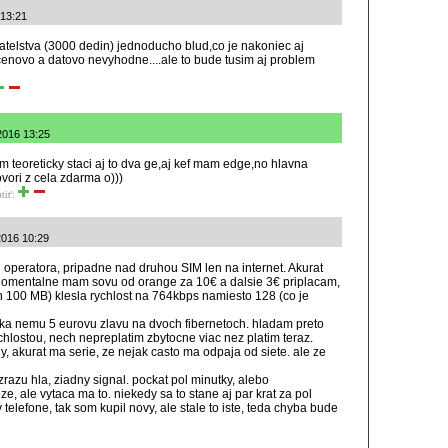
 13:21
vatelstva (3000 dedin) jednoducho blud,co je nakoniec aj
e cenovo a datovo nevyhodne....ale to bude tusim aj problem
2016 13:25
 teoreticky staci aj to dva ge,aj kef mam edge,no hlavna
vori z cela zdarma o)))
tiť:
2016 10:29
operatora, pripadne nad druhou SIM len na internet. Akurat
. Momentalne mam sovu od orange za 10€ a dalsie 3€ priplacam,
 100 MB) klesla rychlost na 764kbps namiesto 128 (co je
a nemu 5 eurovu zlavu na dvoch fibernetoch. hladam preto
ychlostou, nech nepreplatim zbytocne viac nez platim teraz.
akurat ma serie, ze nejak casto ma odpaja od siete. ale ze
zrazu hla, ziadny signal. pockat pol minutky, alebo
e, ale vytaca ma to. niekedy sa to stane aj par krat za pol
telefone, tak som kupil novy, ale stale to iste, teda chyba bude