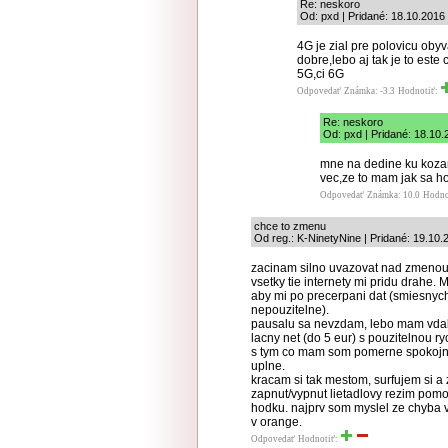
Re: neskoro
Od: pxd | Pridané: 18.10.2016
4G je zial pre polovicu oby
dobre,lebo aj tak je to est
5G,ci 6G
Odpovedať
Známka: -3.3
Hodnotiť:
Re: neskoro
Od: pxd | Pridané: 18.10.
mne na dedine ku kozam
vec,ze to mam jak sa ho
Odpovedať
Známka: 10.0
Hodno
chce to zmenu
Od reg.: K-NinetyNine | Pridané: 19.10.
zacinam silno uvazovat nad zmenou 
vsetky tie internety mi pridu drahe
aby mi po precerpani dat (smiesnych
nepouzitelne).
pausalu sa nevzdam, lebo mam vdak
lacny net (do 5 eur) s pouzitelnou r
s tym co mam som pomerne spokojny, 
uplne.
kracam si tak mestom, surfujem si a 
zapnut/vypnut lietadlovy rezim pomoz
hodku. najprv som myslel ze chyba v 
v orange.
Odpovedať
Hodnotiť: