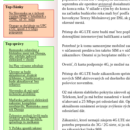
septembra ale operátor
avizoval
dosiahnuti
Top články
do konca roka. V súlade s tým by do konca
na začiatku budúceho roka mali byť podľa 
Na Slovensku sa v tichosti
vypína ADSL v lokalitách s
hovorkyne Terezy Molnárovej pre DSL.sk 
VDSL, už 31. mája
okresné mestá.
Orange sa doťahuje na UPC
a O2, spustí 2.5 Gbps
Prístup do 4G LTE siete budú mať bez popl
pripojenie
doterajšími internetovými balíčkami a tarif
Top správy
Potrebné je k tomu samozrejme mobilné zar
v súčasnosti predáva len takéto SIM a v sú
Rumunsko odstrelmi a
blokádou mení tok Dunaja,
zákazníkov. Ostatní si ju bezplatne môžu
aby udržalo jadrovú
elektráreň v chode
Overiť, či karta podporuje 4G, je možné na
Joj Play výrazne zdražuje
Chrome sa bude
Prístup do 4G LTE bude zákazníkom spríst
aktualizovať dvakrát
nových SIM aktivovaných od dnešného dát
týždenne, v budúcnosti sa
bude aktualizovať bez
polovice novembra.
reštartov
Slovensko.sk má opäť
O2 má okrem slabšieho pokrytia zároveň aj
technické problémy
Telekom, keď ju má bežne nasadenú v konf
Maďarsko jadrovú elektráreň
sťahovaní a 25 Mbps pri odosielaní dát. O
nakoniec kompletne
aktuálnom oznámení avizuje zvýšenie rýchlo
neodstavilo, Rumunsko mení
tok Dunaja
odosielaní dát.
Železnice znižujú kvôli teplu
rýchlosť iba na 50 km/h,
Zákazníci, ktorí nemajú záujem 4G LTE sie
spôsobuje to meškanie
potrebu prepnutia do 3G / 2G siete, si ju 
V Poľsku spustili takmer
na zákazníckej linke 969.