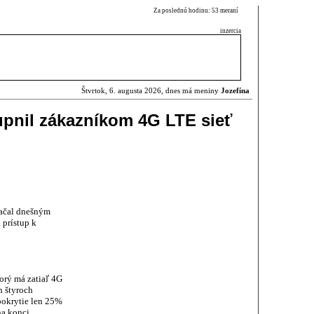
Za poslednú hodinu: 53 meraní
inzercia
Štvrtok, 6. augusta 2026, dnes má meniny
Jozefína
upnil zákazníkom 4G LTE sieť
začal dnešným
prístup k
orý má zatiaľ 4G
h štyroch
pokrytie len 25%
na konci