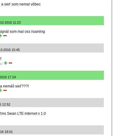
e a sieť som nemal vôbec
.10.2016 11:23
 signál som mal cez roaming
10.2016 15:45
?
iť:
.2016 17:24
 a nemáš sieť???!
6 12:52
2ms Swan LTE internet v 1.0
016 18:01