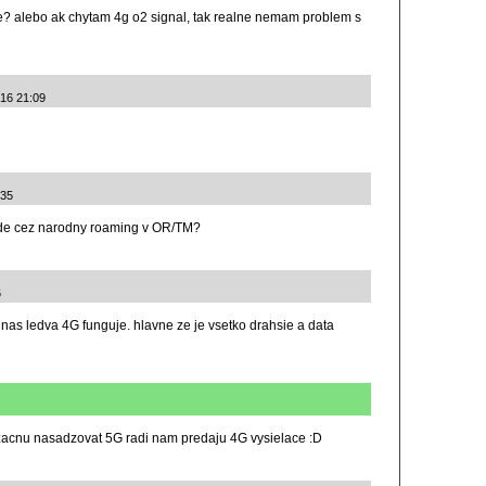
ne? alebo ak chytam 4g o2 signal, tak realne nemam problem s
016 21:09
:35
bude cez narodny roaming v OR/TM?
6
 nas ledva 4G funguje. hlavne ze je vsetko drahsie a data
 zacnu nasadzovat 5G radi nam predaju 4G vysielace :D