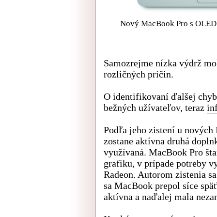
Nový MacBook Pro s OLED pá
Samozrejme nízka výdrž mohl
rozličných príčin.
O identifikovaní ďalšej chyb
bežných užívateľov, teraz
in
Podľa jeho zistení u novýc
zostane aktívna druhá dopln
využívaná. MacBook Pro šta
grafiku, v prípade potreby 
Radeon. Autorom zistenia sa
sa MacBook prepol síce späť
aktívna a naďalej mala neza