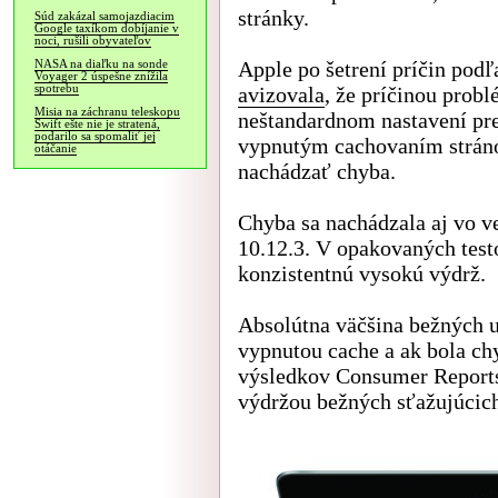
stránky.
Súd zakázal samojazdiacim
Google taxíkom dobíjanie v
noci, rušili obyvateľov
Apple po šetrení príčin pod
NASA na diaľku na sonde
Voyager 2 úspešne znížila
spotrebu
avizovala
, že príčinou prob
Misia na záchranu teleskopu
neštandardnom nastavení preh
Swift ešte nie je stratená,
podarilo sa spomaliť jej
vypnutým cachovaním stráno
otáčanie
nachádzať chyba.
Chyba sa nachádzala aj vo v
10.12.3. V opakovaných tes
konzistentnú vysokú výdrž.
Absolútna väčšina bežných u
vypnutou cache a ak bola ch
výsledkov Consumer Reports
výdržou bežných sťažujúcich