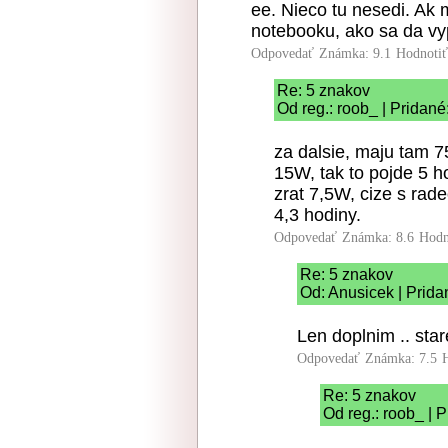
ee. Nieco tu nesedi. Ak
notebooku, ako sa da v
Odpovedať
Známka: 9.1
Hodnoti
Re: 5 znakov
Od reg.: roob_ | Pridané
za dalsie, maju tam 
15W, tak to pojde 5 ho
zrat 7,5W, cize s rad
4,3 hodiny.
Odpovedať
Známka: 8.6
Hodn
Re: 5 znakov
Od: Anusicek | Prida
Len doplnim .. sta
Odpovedať
Známka: 7.5
Re: 5 znakov
Od reg.: roob_ | 