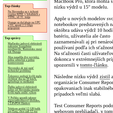
MacBook Pro, ktorá mohla s
Top články
nízku výdrž u 15" modelu.
Na Slovensku sa v tichosti
vypína ADSL v lokalitách s
VDSL, už 31. mája
Apple u nových modelov svo
Orange sa doťahuje na UPC
notebookov predstavených n
a O2, spustí 2.5 Gbps
pripojenie
októbra udáva výdrž 10 hodí
batériu, užívatelia ale často
Top správy
zaznamenávali aj pri nenár
Maďarsko jadrovú elektráreň
používaní podľa ich sťažnos
nakoniec kompletne
neodstavilo, Rumunsko mení
tok Dunaja
Na sťažnosti časti užívateľo
Alza nasadila dve novinky,
dokonca v extrémnejších prí
jednu užitočnú a jednu
kontroverznú
upozornili v
tomto článku
.
Slovensko.sk má opäť
technické problémy
Následne nízku výdrž
zistil
a
Železnice znižujú kvôli teplu
rýchlosť iba na 50 km/h,
organizácie Consumer Report
spôsobuje to meškanie
opakovaniach inak stabilnéh
Ďalšia jadrová elektráreň
južne od Slovenska musela
kvôli teplu znížiť výkon
prípadoch veľmi slabá.
V Poľsku spustili takmer
gigawatthodinové úložisko,
z LiFePO4 článkov
Test Consumer Reports podob
Telekom pridal 12 GB balík
webovom prehliadači, v tomt
pre Easy, chce zaň 12 eur