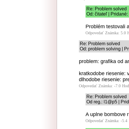
Re: Problem solved
Od: čitateľ | Pridané
Problém testovali a
Odpovedať
Známka: 5.0
Re: Problem solved
Od: problem solving | P
problem: grafika od a
kratkodobe riesenie: v
dlhodobe riesenie: pre
Odpovedať
Známka: -7.0
Hod
Re: Problem solved
Od reg.: l1@p5 | Pri
A uplne bombove ri
Odpovedať
Známka: -5.4