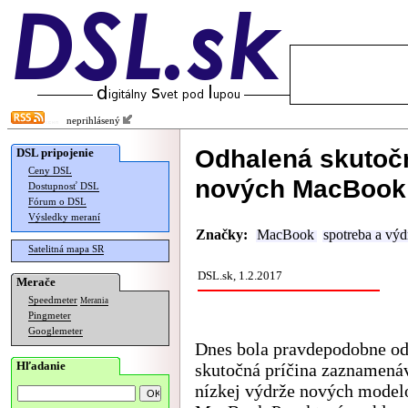
neprihlásený
Odhalená skutočn
DSL pripojenie
Ceny DSL
nových MacBook
Dostupnosť DSL
Fórum o DSL
Výsledky meraní
Značky:
MacBook
spotreba a výd
Satelitná mapa SR
DSL.sk, 1.2.2017
Merače
Speedmeter
Merania
Pingmeter
Googlemeter
Dnes bola pravdepodobne od
Hľadanie
skutočná príčina zaznamená
nízkej výdrže nových model