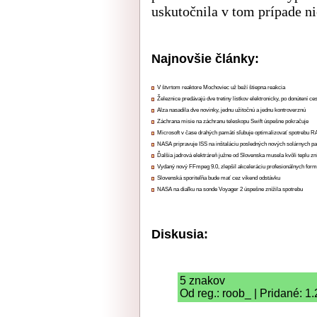
uskutočnila v tom prípade ni
Najnovšie články:
V štvrtom reaktore Mochoviec už beží štiepna reakcia
Železnice predávajú dve tretiny lístkov elektronicky, po donútení ce
Alza nasadila dve novinky, jednu užitočnú a jednu kontroverznú
Záchrana misie na záchranu teleskopu Swift úspešne pokračuje
Microsoft v čase drahých pamätí sľubuje optimalizovať spotrebu
NASA pripravuje ISS na inštaláciu posledných nových solárnych p
Ďalšia jadrová elektráreň južne od Slovenska musela kvôli teplu zn
Vydaný nový FFmpeg 9.0, zlepšil akceleráciu profesionálnych form
Slovenská sporiteľňa bude mať cez víkend odstávku
NASA na diaľku na sonde Voyager 2 úspešne znížila spotrebu
Diskusia:
5 znakov
Od reg.: roob_ | Pridané: 1