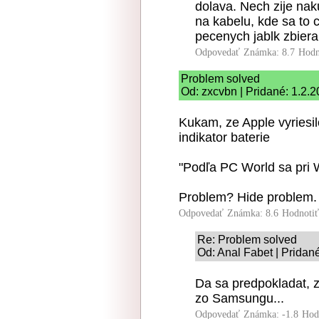
dolava. Nech zije na
na kabelu, kde sa to 
pecenych jablk zbier
Odpovedať
Známka: 8.7
Hodn
Problem solved
Od: zxcvbn | Pridané: 1.2.
Kukam, ze Apple vyriesi
indikator baterie
"Podľa PC World sa pri 
Problem? Hide problem.
Odpovedať
Známka: 8.6
Hodnoti
Re: Problem solved
Od: Anal Fabet | Pridan
Da sa predpokladat, z
zo Samsungu...
Odpovedať
Známka: -1.8
Hod