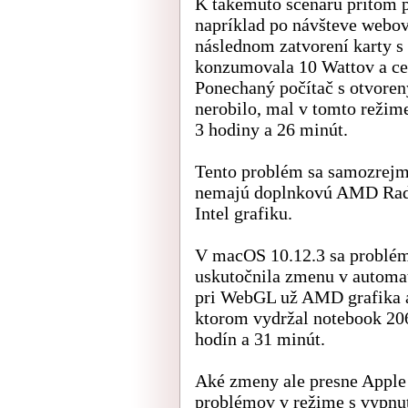
K takémuto scenáru pritom p
napríklad po návšteve web
následnom zatvorení karty 
konzumovala 10 Wattov a ce
Ponechaný počítač s otvoren
nerobilo, mal v tomto režime
3 hodiny a 26 minút.
Tento problém sa samozrejm
nemajú doplnkovú AMD Radeo
Intel grafiku.
V macOS 10.12.3 sa problém 
uskutočnila zmenu v automa
pri WebGL už AMD grafika an
ktorom vydržal notebook 206
hodín a 31 minút.
Aké zmeny ale presne Apple 
problémov v režime s vypnu