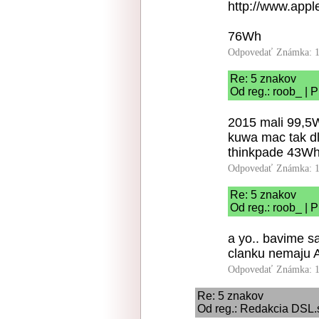
http://www.app
76Wh
Odpovedať
Známka: 1
Re: 5 znakov
Od reg.: roob_ | 
2015 mali 99,5W
kuwa mac tak dl
thinkpade 43Wh
Odpovedať
Známka: 1
Re: 5 znakov
Od reg.: roob_ | 
a yo.. bavime sa
clanku nemaju 
Odpovedať
Známka: 1
Re: 5 znakov
Od reg.: Redakcia DSL.s