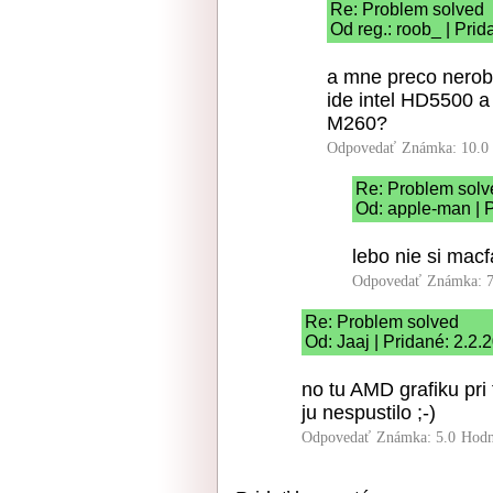
Re: Problem solved
Od reg.: roob_ | Prid
a mne preco nerob
ide intel HD5500 a 
M260?
Odpovedať
Známka: 10.0
Re: Problem solv
Od: apple-man | 
lebo nie si macf
Odpovedať
Známka: 7
Re: Problem solved
Od: Jaaj | Pridané: 2.2.
no tu AMD grafiku pr
ju nespustilo ;-)
Odpovedať
Známka: 5.0
Hodn