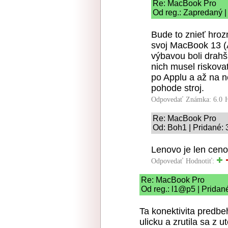
Re: MacBook Pro
Od reg.: Zapredaný |
Bude to znieť hroz
svoj MacBook 13 (
výbavou boli drah
nich musel riskova
po Applu a až na n
pohode stroj.
Odpovedať
Známka: 6.0
Re: MacBook Pro
Od: Boh1 | Pridané: 
Lenovo je len ceno
Odpovedať
Hodnotiť:
Re: MacBook Pro
Od reg.: l1@p5 | Pridan
Ta konektivita predbe
ulicku a zrutila sa z 