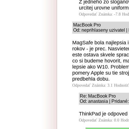
Z jedneho zo slogano
urcitej urovne uniformi
Odpovedať
Známka: -7.8
Hod
MacBook Pro
Od: neprihlaseny uzivatel |
MagSafe bola najlepsia 
rokov - je prec. Nasviete
este ostava skvele sprac
co si budeme hovorit, m
lepsie ako W10. Problem
pomery Apple su tie stro
predbehla dobu.
Odpovedať
Známka: 3.1
Hodnoti
Re: MacBook Pro
Od: anastasia | Pridané:
ThinkPad je odpoved
Odpovedať
Známka: 0.0
Hodn