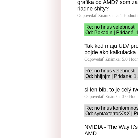
grafika od AMD? som zas
riadne shity?
Odpovedať
Známka: -3.1
Hodnoti
Re: no hnus velebnosti
Od: Bokadin | Pridané: 
Tak ked maju ULV proc
pojde ako kalkulacka
Odpovedať
Známka: 5.0
Hodn
Re: no hnus velebnosti
Od: hhfjnjm | Pridané: 1
si len blb, to je celý 
Odpovedať
Známka: 3.0
Hodn
Re: no hnus konformnos
Od: syntaxterrorXXX | P
NVIDIA - The Way It's
AMD -