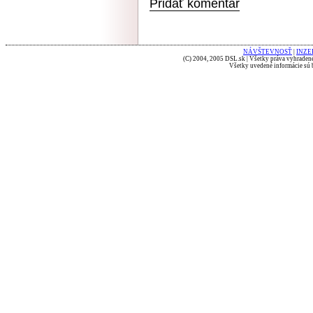
Pridať komentár
NÁVŠTEVNOSŤ
|
INZE
(C) 2004, 2005 DSL.sk | Všetky práva vyhradené
Všetky uvedené informácie sú b