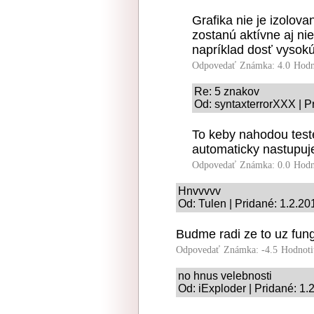
Grafika nie je izolov
zostanú aktívne aj ni
napríklad dosť vysok
Odpovedať
Známka: 4.0
Hodn
Re: 5 znakov
Od: syntaxterrorXXX | P
To keby nahodou teste
automaticky nastupuj
Odpovedať
Známka: 0.0
Hodn
Hnvvvvv
Od: Tulen | Pridané: 1.2.20
Budme radi ze to uz fung
Odpovedať
Známka: -4.5
Hodnoti
no hnus velebnosti
Od: iExploder | Pridané: 1.