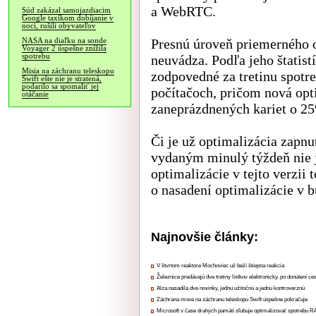
a WebRTC.
Súd zakázal samojazdiacim
Google taxíkom dobíjanie v
noci, rušili obyvateľov
Presnú úroveň priemerného 
NASA na diaľku na sonde
Voyager 2 úspešne znížila
spotrebu
neuvádza. Podľa jeho štatist
Misia na záchranu teleskopu
zodpovedné za tretinu spotr
Swift ešte nie je stratená,
podarilo sa spomaliť jej
počítačoch, pričom nová opt
otáčanie
zaneprázdnených kariet o 2
Či je už optimalizácia zapn
vydaným minulý týždeň nie j
optimalizácie v tejto verzii
o nasadení optimalizácie v 
Najnovšie články:
V štvrtom reaktore Mochoviec už beží štiepna reakcia
Železnice predávajú dve tretiny lístkov elektronicky, po donútení ce
Alza nasadila dve novinky, jednu užitočnú a jednu kontroverznú
Záchrana misie na záchranu teleskopu Swift úspešne pokračuje
Microsoft v čase drahých pamätí sľubuje optimalizovať spotrebu