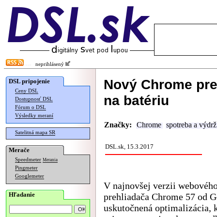
neprihlásený
Nový Chrome pre
DSL pripojenie
Ceny DSL
na batériu
Dostupnosť DSL
Fórum o DSL
Výsledky meraní
Značky:
Chrome
spotreba a výdrž
Satelitná mapa SR
DSL.sk, 15.3.2017
Merače
Speedmeter
Merania
Pingmeter
Googlemeter
V najnovšej verzii webovéh
Hľadanie
prehliadača Chrome 57 od G
uskutočnená optimalizácia, 