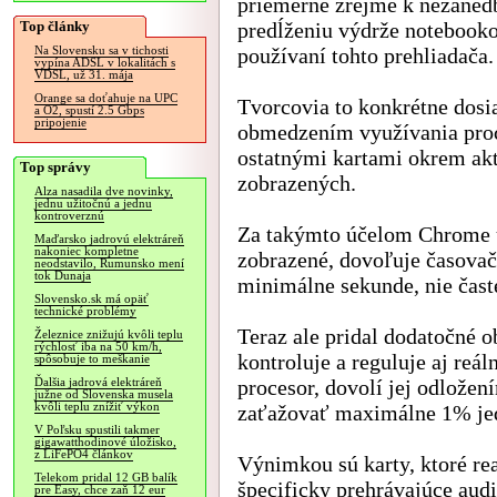
priemerne zrejme k nezane
Top články
predĺženiu výdrže notebooko
používaní tohto prehliadača.
Na Slovensku sa v tichosti
vypína ADSL v lokalitách s
VDSL, už 31. mája
Orange sa doťahuje na UPC
Tvorcovia to konkrétne dosi
a O2, spustí 2.5 Gbps
pripojenie
obmedzením využívania pro
ostatnými kartami okrem ak
Top správy
zobrazených.
Alza nasadila dve novinky,
jednu užitočnú a jednu
kontroverznú
Za takýmto účelom Chrome už
Maďarsko jadrovú elektráreň
nakoniec kompletne
zobrazené, dovoľuje časovač
neodstavilo, Rumunsko mení
tok Dunaja
minimálne sekunde, nie časte
Slovensko.sk má opäť
technické problémy
Teraz ale pridal dodatočné 
Železnice znižujú kvôli teplu
rýchlosť iba na 50 km/h,
kontroluje a reguluje aj reál
spôsobuje to meškanie
procesor, dovolí jej odlože
Ďalšia jadrová elektráreň
južne od Slovenska musela
kvôli teplu znížiť výkon
zaťažovať maximálne 1% jed
V Poľsku spustili takmer
gigawatthodinové úložisko,
z LiFePO4 článkov
Výnimkou sú karty, ktoré rea
Telekom pridal 12 GB balík
špecificky prehrávajúce aud
pre Easy, chce zaň 12 eur