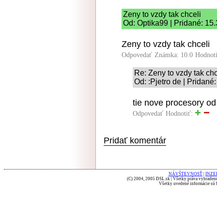
Zeny to vzdy tak chceli
Od: Optika99 | Pridané: 15
Zeny to vzdy tak chceli
Odpovedať
Známka: 10.0
Hodnot
Re: Zeny to vzdy tak chc
Od: :Pjetro de | Pridané
tie nove procesory o
Odpovedať
Hodnotiť:
Pridať komentár
NÁVŠTEVNOSŤ
|
INZE
(C) 2004, 2005 DSL.sk | Všetky práva vyhradené
Všetky uvedené informácie sú b