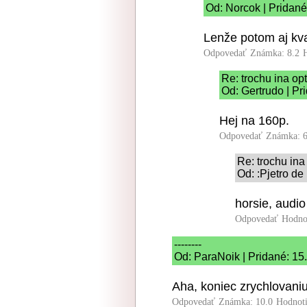
Od: Norcok | Pridané
Lenže potom aj kva
Odpovedať
Známka: 8.2
Re: trochu ina op
Od: Gertrudo | Pr
Hej na 160p.
Odpovedať
Známka: 6
Re: trochu ina
Od: :Pjetro de
horsie, audi
Odpovedať
Hodno
--------
Od: ParaNoik | Pridané: 15
Aha, koniec zrychlovani
Odpovedať
Známka: 10.0
Hodnot