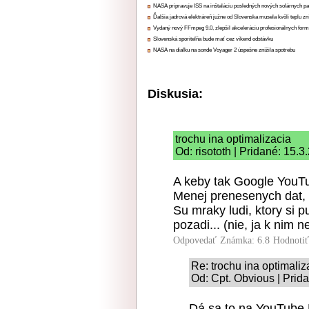
NASA pripravuje ISS na inštaláciu posledných nových solárnych p
Ďalšia jadrová elektráreň južne od Slovenska musela kvôli teplu zn
Vydaný nový FFmpeg 9.0, zlepšil akceleráciu profesionálnych form
Slovenská sporiteľňa bude mať cez víkend odstávku
NASA na diaľku na sonde Voyager 2 úspešne znížila spotrebu
Diskusia:
trochu ina optimalizacia
Od: risototh | Pridané: 15.
A keby tak Google YouTu
Menej prenesenych dat, 
Su mraky ludi, ktory si 
pozadi... (nie, ja k nim n
Odpovedať
Známka: 6.8
Hodnoti
Re: trochu ina optimaliz
Od: Cpt. Obvious | Prid
Dá sa to na YouTube