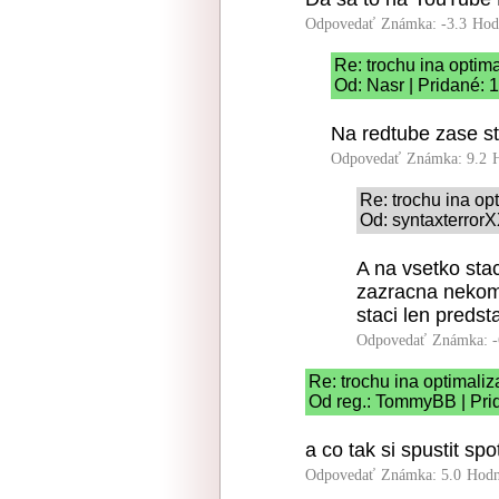
Odpovedať
Známka: -3.3
Hod
Re: trochu ina optima
Od: Nasr | Pridané: 
Na redtube zase st
Odpovedať
Známka: 9.2
Re: trochu ina op
Od: syntaxterrorX
A na vsetko sta
zazracna nekomp
staci len predsta
Odpovedať
Známka: -
Re: trochu ina optimaliz
Od reg.: TommyBB | Pri
a co tak si spustit sp
Odpovedať
Známka: 5.0
Hodn