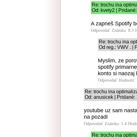
Re: trochu ina optima
Od: kvety2 | Pridané
A zapneš Spotify b
Odpovedať
Známka: 8.3
Re: trochu ina op
Od reg.: VWV . | 
Myslim, ze poro
spotify primarn
konto si naozaj k
Odpovedať
Hodnotiť:
Re: trochu ina optimaliz
Od: anusicek | Pridané:
youtube uz sam nastav
na pozadi
Odpovedať
Známka: 1.4
Hodn
Re: trochu ina optima