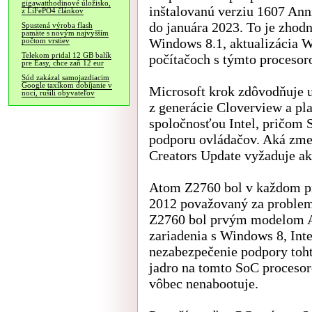
gigawatthodinové úložisko,
inštalovanú verziu 1607 Ann
z LiFePO4 článkov
do januára 2023. To je zhod
Spustená výroba flash
pamäte s novým najvyšším
Windows 8.1, aktualizácia 
počtom vrstiev
Telekom pridal 12 GB balík
počítačoch s týmto procesor
pre Easy, chce zaň 12 eur
Súd zakázal samojazdiacim
Google taxíkom dobíjanie v
Microsoft krok zdôvodňuje 
noci, rušili obyvateľov
z generácie Cloverview a pla
spoločnosťou Intel, pričom 
podporu ovládačov. Aká zme
Creators Update vyžaduje ak
Atom Z2760 bol v každom pr
2012 považovaný za problem
Z2760 bol prvým modelom At
zariadenia s Windows 8, Inte
nezabezpečenie podpory toht
jadro na tomto SoC proceso
vôbec nenabootuje.