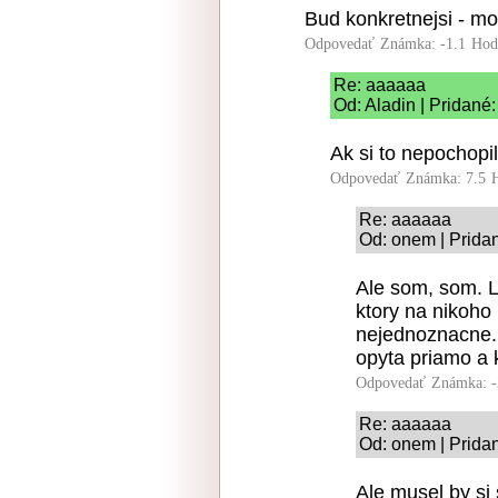
Bud konkretnejsi - mo
Odpovedať
Známka: -1.1
Hod
Re: aaaaaa
Od: Aladin | Pridané
Ak si to nepochopil,
Odpovedať
Známka: 7.5
Re: aaaaaa
Od: onem | Prida
Ale som, som. L
ktory na nikoho 
nejednoznacne.
opyta priamo a
Odpovedať
Známka: -
Re: aaaaaa
Od: onem | Prida
Ale musel by si