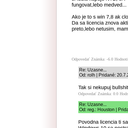
fungovat,lebo medved...
Ako je to s win 7,8 ak c
Da sa licencia znova ak
preto,lebo netusim, mam 
Odpovedať
Známka: -6.0
Hodnoti
Re: Uzasne...
Od: rolh | Pridané: 20.7
Tak si nekupuj bullshi
Odpovedať
Známka: 0.0
Hodn
Re: Uzasne...
Od: reg.: Houston | Pri
Povodna licencia ti 