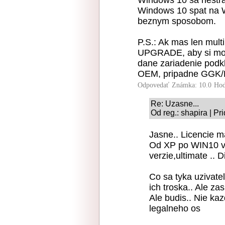
Windows 10 sa nestrac
Windows 10 spat na W
beznym sposobom.
P.S.: Ak mas len mult
UPGRADE, aby si moho
dane zariadenie podk
OEM, pripadne GGK/
Odpovedať
Známka: 10.0
Hod
Re: Uzasne...
Od reg.: shapira | P
Jasne.. Licencie m
Od XP po WIN10 vr
verzie,ultimate .. 
Co sa tyka uzivate
ich troska.. Ale za
Ale budis.. Nie ka
legalneho os