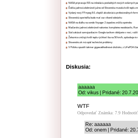
NASA pripravuje ISS na inštaláciu posledných nových solárnych p
Ďalšia jadrová elektráreň južne od Slovenska musela kvôli teplu zn
Vydaný nový FFmpeg 9.0, zlepšil akceleráciu profesionálnych form
Slovenská sporiteľňa bude mať cez víkend odstávku
NASA na diaľku na sonde Voyager 2 úspešne znížila spotrebu
Maďarsko jadrovú elektráreň nakoniec kompletne neodstavilo, Ru
Súd zakázal samojazdiacim Google taxíkom dobíjanie v noci, rušili
Železnice znižujú kvôli teplu rýchlosť iba na 50 km/h, spôsobuje t
Slovensko.sk má opäť technické problémy
V Poľsku spustili takmer gigawatthodinové úložisko, z LiFePO4 čl
Diskusia:
aaaaaa
Od: vikus | Pridané: 20.7.2
WTF
Odpovedať
Známka: 7.9
Hodnoti
Re: aaaaaa
Od: onem | Pridané: 20.