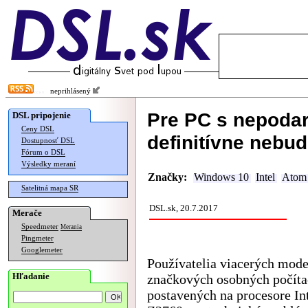
neprihlásený
Pre PC s nepoda
DSL pripojenie
Ceny DSL
definitívne nebu
Dostupnosť DSL
Fórum o DSL
Výsledky meraní
Značky:
Windows 10
Intel
Atom
Satelitná mapa SR
DSL.sk, 20.7.2017
Merače
Speedmeter
Merania
Pingmeter
Googlemeter
Používatelia viacerých mod
Hľadanie
značkových osobných počít
postavených na procesore In