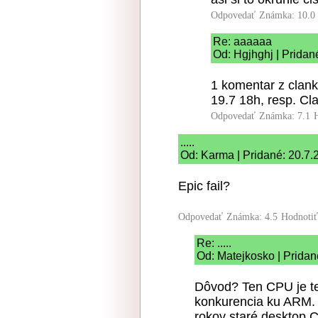
Odpovedať
Známka: 10.0
Re: aaaaaa
Od: Hgjhghj | Pridan
1 komentar z clank
19.7 18h, resp. Cl
Odpovedať
Známka: 7.1
.....
Od: Karma | Pridané: 20.7.
Epic fail?
Odpovedať
Známka: 4.5
Hodnoti
Re: .....
Od: Matejkosko | Pridan
Dôvod? Ten CPU je te
konkurencia ku ARM. 
rokov staré desktop 