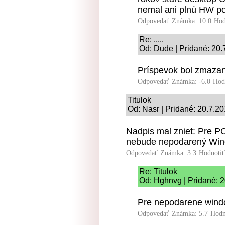
nemal ani plnú HW p
Odpovedať
Známka: 10.0
Hod
Re: .....
Od: Dude | Pridané: 20.
Príspevok bol zmazan
Odpovedať
Známka: -6.0
Hod
Titulok
Od: Nasr | Pridané: 20.7.2
Nadpis mal zniet: Pre P
nebude nepodarený Wi
Odpovedať
Známka: 3.3
Hodnoti
Re: Titulok
Od: Hghnvg | Pridané: 2
Pre nepodarene windo
Odpovedať
Známka: 5.7
Hodn