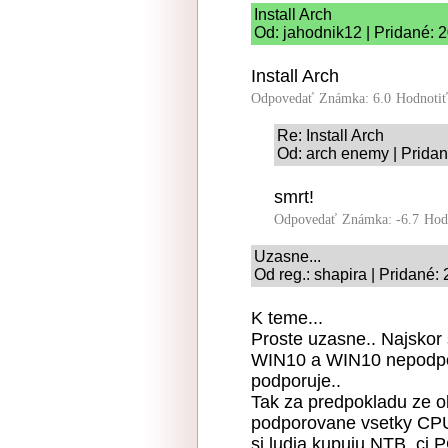
Install Arch
Od: jahodnik12 | Pridané: 
Install Arch
Odpovedať
Známka: 6.0
Hodnoti
Re: Install Arch
Od: arch enemy | Pridan
smrt!
Odpovedať
Známka: -6.7
Hod
Uzasne...
Od reg.: shapira | Pridané:
K teme...
Proste uzasne.. Najskor
WIN10 a WIN10 nepodpo
podporuje..
Tak za predpokladu ze
podporovane vsetky CPU
si ludia kupuju NTB, ci 