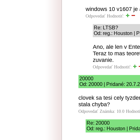
windows 10 v1607 je 
Odpovedať
Hodnotiť:
Re: LTSB?
Od: reg.: Houston | 
Ano, ale len v Enter
Teraz to mas teore
zuvanie.
Odpovedať
Hodnotiť:
20000
Od: 20000 | Pridané: 20.7.
clovek sa tesi cely tyzde
stala chyba?
Odpovedať
Známka: 10.0
Hodnot
Re: 20000
Od: reg.: Houston | Pri