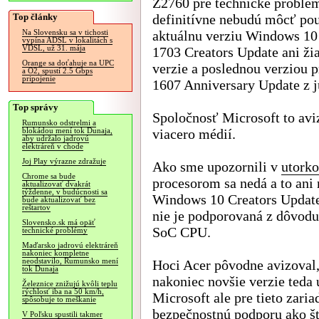
Z2760 pre technické problé
Top články
definitívne nebudú môcť po
aktuálnu verziu Windows 10
Na Slovensku sa v tichosti
vypína ADSL v lokalitách s
VDSL, už 31. mája
1703 Creators Update ani ži
Orange sa doťahuje na UPC
verzie a poslednou verziou p
a O2, spustí 2.5 Gbps
pripojenie
1607 Anniversary Update z j
Top správy
Spoločnosť Microsoft to avi
Rumunsko odstrelmi a
viacero médií.
blokádou mení tok Dunaja,
aby udržalo jadrovú
elektráreň v chode
Joj Play výrazne zdražuje
Ako sme upozornili v
utork
Chrome sa bude
procesorom sa nedá a to ani
aktualizovať dvakrát
týždenne, v budúcnosti sa
Windows 10 Creators Update.
bude aktualizovať bez
reštartov
nie je podporovaná z dôvodu
Slovensko.sk má opäť
SoC CPU.
technické problémy
Maďarsko jadrovú elektráreň
nakoniec kompletne
neodstavilo, Rumunsko mení
Hoci Acer pôvodne avizoval,
tok Dunaja
nakoniec novšie verzie teda
Železnice znižujú kvôli teplu
rýchlosť iba na 50 km/h,
Microsoft ale pre tieto zari
spôsobuje to meškanie
bezpečnostnú podporu ako š
V Poľsku spustili takmer