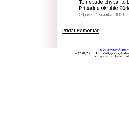
To nebude chyba, to 
Pripadne okruhle 204
Odpovedať
Známka: 10.0
Hod
Pridať komentár
NÁVŠTEVNOSŤ
|
INZE
(C) 2004, 2005 DSL.sk | Všetky práva vyhradené
Všetky uvedené informácie sú b