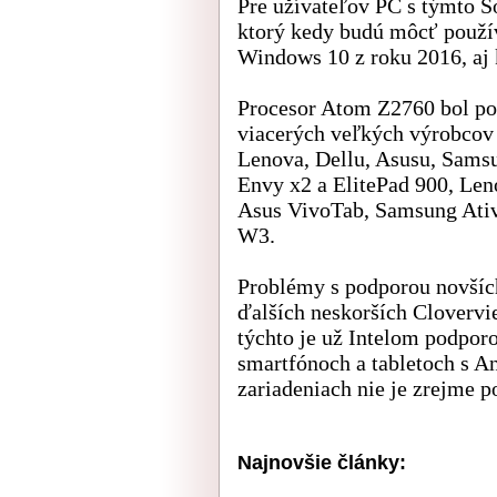
Pre užívateľov PC s týmto S
ktorý kedy budú môcť použív
Windows 10 z roku 2016, aj 
Procesor Atom Z2760 bol po
viacerých veľkých výrobcov 
Lenova, Dellu, Asusu, Samsu
Envy x2 a ElitePad 900, Len
Asus VivoTab, Samsung Ativ
W3.
Problémy s podporou novších
ďalších neskorších Cloverv
týchto je už Intelom podpor
smartfónoch a tabletoch s 
zariadeniach nie je zrejme 
Najnovšie články: