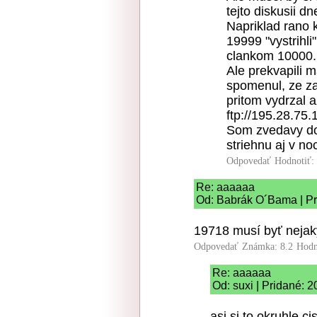
tejto diskusii 
Napriklad rano k
19999 "vystrihli
clankom 10000.
Ale prekvapili 
spomenul, ze za
pritom vydrzal 
ftp://195.28.75
Som zvedavy do 
striehnu aj v noc
Odpovedať
Hodnotiť:
Re: aaaaaa
Od: Babrák O´Bama | Pr
19718 musí byť nejaký
Odpovedať
Známka: 8.2
Hodn
Re: aaaaaa
Od: suxi | Pridané: 
asi si to okruhle cis