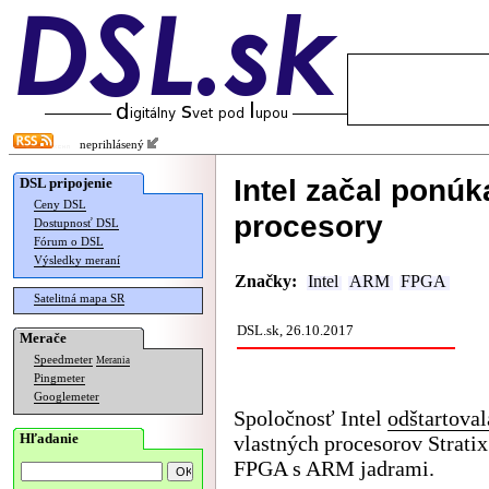
neprihlásený
Intel začal ponú
DSL pripojenie
Ceny DSL
procesory
Dostupnosť DSL
Fórum o DSL
Výsledky meraní
Značky:
Intel
ARM
FPGA
Satelitná mapa SR
DSL.sk, 26.10.2017
Merače
Speedmeter
Merania
Pingmeter
Googlemeter
Spoločnosť Intel
odštartoval
Hľadanie
vlastných procesorov Strati
FPGA s ARM jadrami.