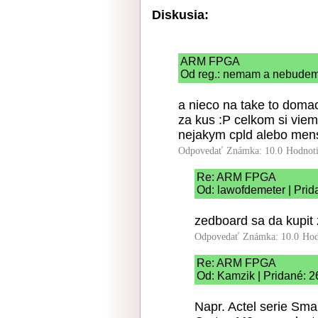
Diskusia:
ARM FPGA
Od reg.: nemam a nebudem 
a nieco na take to domace
za kus :P celkom si viem
nejakym cpld alebo men
Odpovedať
Známka: 10.0
Hodnot
Re: ARM FPGA
Od: lawofdemeter | Prid
zedboard sa da kupit
Odpovedať
Známka: 10.0
Hod
Re: ARM FPGA
Od: Kamzik | Pridané: 2
Napr. Actel serie Sm