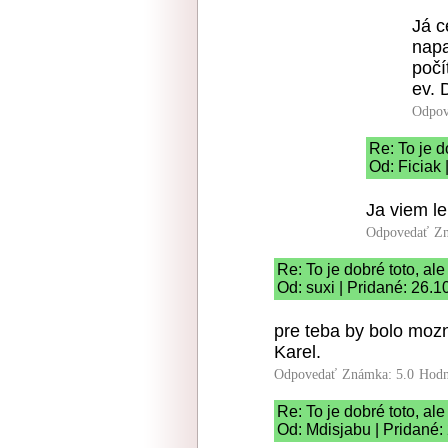
Já c
napa
počí
ev. 
Odpov
Re: To je d
Od: Ficiak 
Ja viem l
Odpovedať
Zn
Re: To je dobré toto, ale
Od: suxi | Pridané: 26.
pre teba by bolo moz
Karel.
Odpovedať
Známka: 5.0
Hodn
Re: To je dobré toto, ale
Od: Mdisjabu | Pridané: