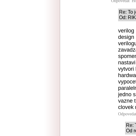
Odpovedať
Ho
Re: To j
Od: RIK
verilog
design 
verilog
zavadza
spomenu
nastavi
vytvori
hardwa
vypocet
paralel
jedno 
vazne t
clovek 
Odpoveda
Re: 
Od r