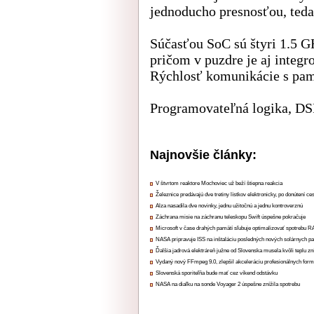
jednoducho presnosťou, teda
Súčasťou SoC sú štyri 1.5 
pričom v puzdre je aj integ
Rýchlosť komunikácie s pamä
Programovateľná logika, DS
Najnovšie články:
V štvrtom reaktore Mochoviec už beží štiepna reakcia
Železnice predávajú dve tretiny lístkov elektronicky, po donútení ce
Alza nasadila dve novinky, jednu užitočnú a jednu kontroverznú
Záchrana misie na záchranu teleskopu Swift úspešne pokračuje
Microsoft v čase drahých pamätí sľubuje optimalizovať spotrebu
NASA pripravuje ISS na inštaláciu posledných nových solárnych p
Ďalšia jadrová elektráreň južne od Slovenska musela kvôli teplu zn
Vydaný nový FFmpeg 9.0, zlepšil akceleráciu profesionálnych form
Slovenská sporiteľňa bude mať cez víkend odstávku
NASA na diaľku na sonde Voyager 2 úspešne znížila spotrebu