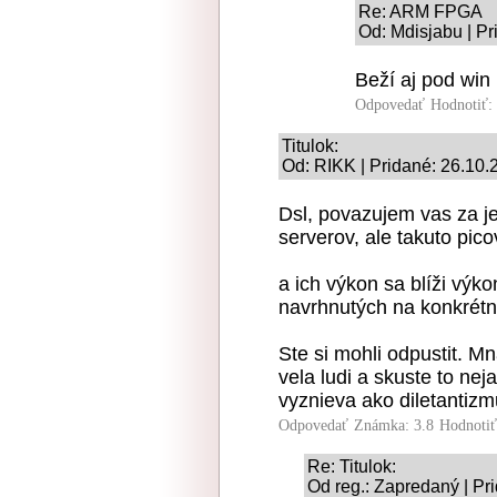
Re: ARM FPGA
Od: Mdisjabu | Pr
Beží aj pod win 
Odpovedať
Hodnotiť:
Titulok:
Od: RIKK | Pridané: 26.10.
Dsl, povazujem vas za j
serverov, ale takuto pico
a ich výkon sa blíži vý
navrhnutých na konkrétny
Ste si mohli odpustit. M
vela ludi a skuste to nej
vyznieva ako diletantizm
Odpovedať
Známka: 3.8
Hodnoti
Re: Titulok:
Od reg.: Zapredaný | Pr