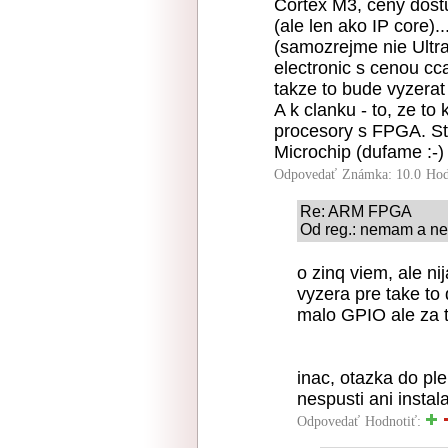
Cortex M3, ceny dost
(ale len ako IP core).
(samozrejme nie Ultr
electronic s cenou cc
takze to bude vyzerat 
A k clanku - to, ze to 
procesory s FPGA. Sta
Microchip (dufame :-)
Odpovedať
Známka: 10.0
Hod
Re: ARM FPGA
Od reg.: nemam a ne
o zinq viem, ale n
vyzera pre take to
malo GPIO ale za t
inac, otazka do pl
nespusti ani instal
Odpovedať
Hodnotiť: