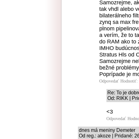
Samozrejme, ak
tak vhdl alebo 
bilaterálneho f
zynq sa max fre
plnom pipelinov
a verím, že to t
do RAM ako to z
IMHO budúcnosť 
Stratus Hls od 
Samozrejme neho
bežné problémy
Poprípade je mo
Odpovedať
Hodnotiť:
Re: To je dobré
Od: RIKK | Pr
<3
Odpovedať
Hodno
dnes má meniny Demeter
Od reg.: akoze | Pridané: 