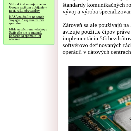
štandardy komunikačných ro
Súd zakázal samojazdiacim
Google taxíkom dobíjanie v
vývoj a výroba špecializova
noci, rušili obyvateľov
NASA na diaľku na sonde
Voyager 2 úspešne znížila
spotrebu
Zároveň sa ale používajú na 
Misia na záchranu teleskopu
avizuje použitie čipov práve
Swift ešte nie je stratená,
podarilo sa spomaliť jej
implementáciu 5G bezdrôtov
otáčanie
softvérovo definovaných rádií
operácií v dátových centrách