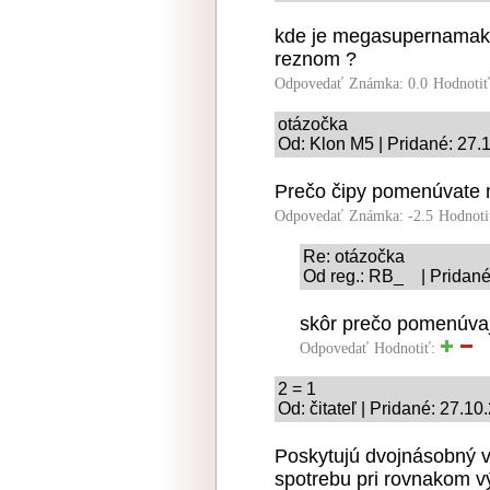
kde je megasupernamak
reznom ?
Odpovedať
Známka: 0.0
Hodnoti
otázočka
Od: Klon M5 | Pridané: 27.
Prečo čipy pomenúvate 
Odpovedať
Známka: -2.5
Hodnoti
Re: otázočka
Od reg.: RB_ | Pridané
skôr prečo pomenúva
Odpovedať
Hodnotiť:
2 = 1
Od: čitateľ | Pridané: 27.10
Poskytujú dvojnásobný v
spotrebu pri rovnakom v