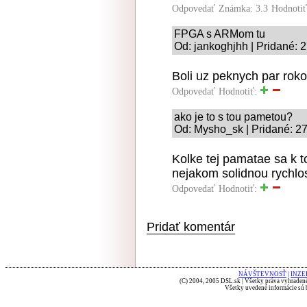
Odpovedať
Známka: 3.3
Hodnoti
FPGA s ARMom tu
Od: jankoghjhh | Pridané: 
Boli uz peknych par rok
Odpovedať
Hodnotiť:
ako je to s tou pametou?
Od: Mysho_sk | Pridané: 2
Kolke tej pamatae sa k t
nejakom solidnou rychlo
Odpovedať
Hodnotiť:
Pridať komentár
NÁVŠTEVNOSŤ
|
INZE
(C) 2004, 2005 DSL.sk | Všetky práva vyhradené
Všetky uvedené informácie sú b