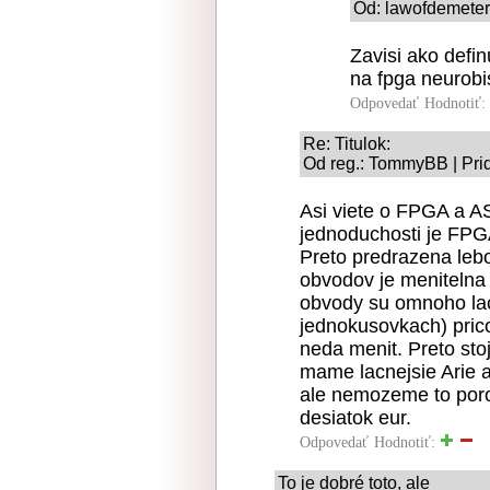
Od: lawofdemeter
Zavisi ako defi
na fpga neurobi
Odpovedať
Hodnotiť:
Re: Titulok:
Od reg.: TommyBB | Pri
Asi viete o FPGA a AS
jednoduchosti je FPG
Preto predrazena lebo
obvodov je meniteln
obvody su omnoho la
jednokusovkach) prico
neda menit. Preto sto
mame lacnejsie Arie a
ale nemozeme to poro
desiatok eur.
Odpovedať
Hodnotiť:
To je dobré toto, ale