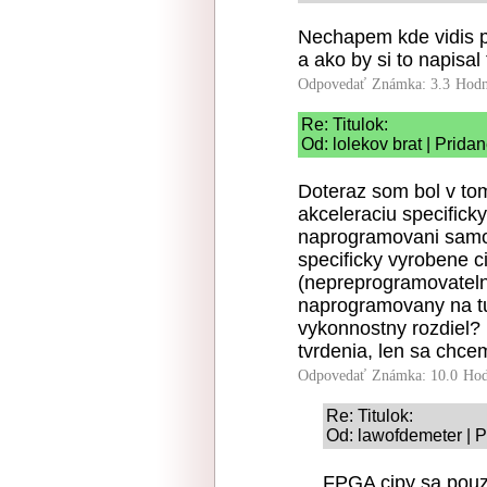
Nechapem kde vidis p
a ako by si to napisal
Odpovedať
Známka: 3.3
Hodn
Re: Titulok:
Od: lolekov brat | Prida
Doteraz som bol v to
akceleraciu specifick
naprogramovani samoz
specificky vyrobene c
(nepreprogramovateln
naprogramovany na tu 
vykonnostny rozdiel?
tvrdenia, len sa chce
Odpovedať
Známka: 10.0
Hod
Re: Titulok:
Od: lawofdemeter | P
FPGA cipy sa pouzi