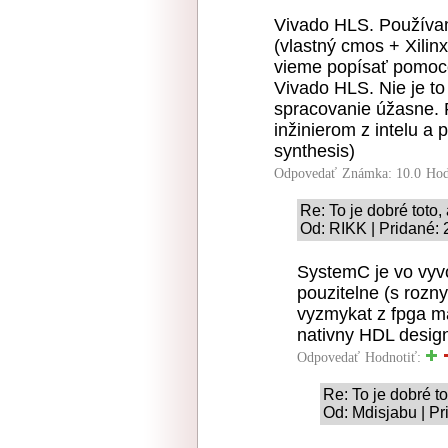
Vivado HLS. Používam
(vlastný cmos + Xili
vieme popísať pomoco
Vivado HLS. Nie je t
spracovanie úžasne. P
inžinierom z intelu a p
synthesis)
Odpovedať
Známka: 10.0
Hod
Re: To je dobré toto, 
Od: RIKK | Pridané:
SystemC je vo vyvo
pouzitelne (s rozn
vyzmykat z fpga m
nativny HDL desig
Odpovedať
Hodnotiť:
Re: To je dobré to
Od: Mdisjabu | Pr