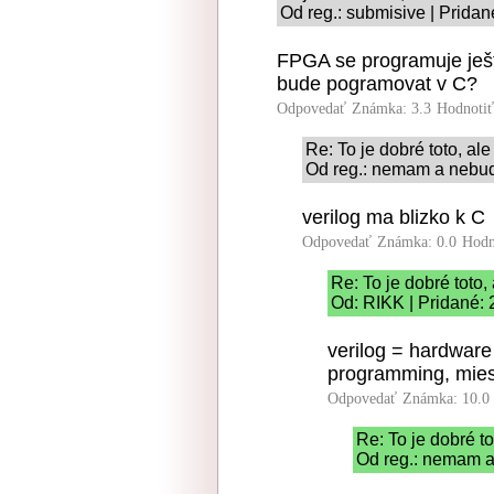
Od reg.: submisive | Prida
FPGA se programuje ješt
bude pogramovat v C?
Odpovedať
Známka: 3.3
Hodnoti
Re: To je dobré toto, ale
Od reg.: nemam a nebud
verilog ma blizko k C
Odpovedať
Známka: 0.0
Hodn
Re: To je dobré toto, 
Od: RIKK | Pridané:
verilog = hardware
programming, mies
Odpovedať
Známka: 10.0
Re: To je dobré to
Od reg.: nemam a