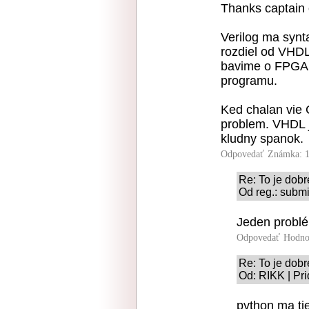
Thanks captain 
Verilog ma synt
rozdiel od VHDL
bavime o FPGA 
programu.
Ked chalan vie 
problem. VHDL 
kludny spanok.
Odpovedať
Známka: 1
Re: To je dobré
Od reg.: submi
Jeden problé
Odpovedať
Hodno
Re: To je dobré
Od: RIKK | Pr
python ma tie