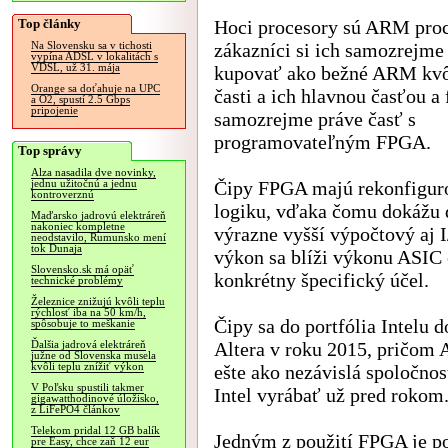
Top články
Hoci procesory sú ARM pro
zákazníci si ich samozrejme
Na Slovensku sa v tichosti
vypína ADSL v lokalitách s
VDSL, už 31. mája
kupovať ako bežné ARM kvôl
Orange sa doťahuje na UPC
časti a ich hlavnou časťou a
a O2, spustí 2.5 Gbps
pripojenie
samozrejme práve časť s
programovateľným FPGA.
Top správy
Alza nasadila dve novinky,
Čipy FPGA majú rekonfigur
jednu užitočnú a jednu
kontroverznú
logiku, vďaka čomu dokážu 
Maďarsko jadrovú elektráreň
nakoniec kompletne
výrazne vyšší výpočtový aj 
neodstavilo, Rumunsko mení
tok Dunaja
výkon sa blíži výkonu ASIC
Slovensko.sk má opäť
konkrétny špecifický účel.
technické problémy
Železnice znižujú kvôli teplu
rýchlosť iba na 50 km/h,
Čipy sa do portfólia Intelu 
spôsobuje to meškanie
Altera v roku 2015, pričom A
Ďalšia jadrová elektráreň
južne od Slovenska musela
kvôli teplu znížiť výkon
ešte ako nezávislá spoločnos
V Poľsku spustili takmer
Intel vyrábať už pred rokom
gigawatthodinové úložisko,
z LiFePO4 článkov
Telekom pridal 12 GB balík
Jedným z použití FPGA je po
pre Easy, chce zaň 12 eur