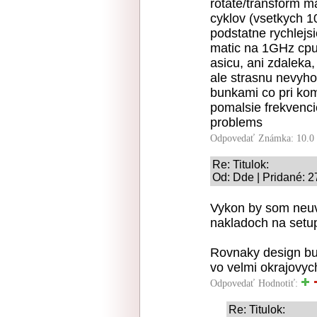
rotate/transform m
cyklov (vsetkych 1
podstatne rychlejs
matic na 1GHz cpu
asicu, ani zdaleka,
ale strasnu nevyho
bunkami co pri ko
pomalsie frekvencie
problems
Odpovedať
Známka: 10.0
Re: Titulok:
Od: Dde | Pridané: 2
Vykon by som neuva
nakladoch na setup 
Rovnaky design bud
vo velmi okrajovyc
Odpovedať
Hodnotiť:
Re: Titulok: