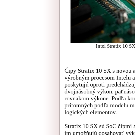
Intel Stratix 10 SX
Čipy Stratix 10 SX s novou 
výrobným procesom Intelu a 
poskytujú oproti predchádza
dvojnásobný výkon, päťnásob
rovnakom výkone. Podľa kon
prítomných podľa modelu ma
logických elementov.
Stratix 10 SX sú SoC čipmi 
im umožňujú dosahovať výkon