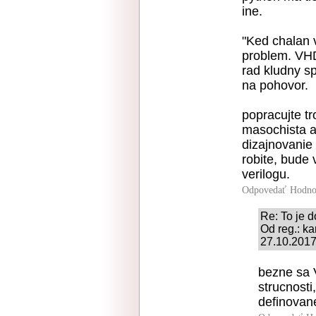
ine.
"Ked chalan 
problem. VHD
rad kludny s
na pohovor.
popracujte tr
masochista a 
dizajnovanie 
robite, bude 
verilogu.
Odpovedať
Hodno
Re: To je d
Od reg.: k
27.10.2017
bezne sa V
strucnosti
definovan