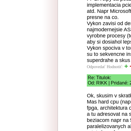
implementacia pcie
atd. Napr Microsof
presne na co.
Vykon zavisi od de
najmodernejsie ASI
vyrobne procesy (t
aby si dosiahol le
Vykon spociva v tom
su to sekvencne ins
superdrahe a skus 
Odpovedať
Hodnotiť:
Re: Titulok:
Od: RIKK | Pridané:
Ok, skusim v skrat
Mas hard cpu (napr
fpga, architektura 
a tu adresovat na 
beziacom napr na 
paralelizovanych a