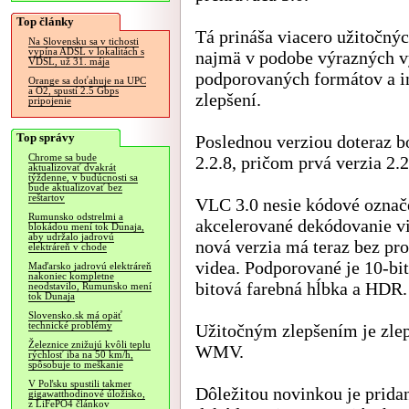
Top články
Tá prináša viacero užitočný
Na Slovensku sa v tichosti
vypína ADSL v lokalitách s
najmä v podobe výrazných v
VDSL, už 31. mája
podporovaných formátov a i
Orange sa doťahuje na UPC
a O2, spustí 2.5 Gbps
zlepšení.
pripojenie
Top správy
Poslednou verziou doteraz 
Chrome sa bude
2.2.8, pričom prvá verzia 2.
aktualizovať dvakrát
týždenne, v budúcnosti sa
bude aktualizovať bez
reštartov
VLC 3.0 nesie kódové označe
Rumunsko odstrelmi a
akcelerované dekódovanie 
blokádou mení tok Dunaja,
aby udržalo jadrovú
nová verzia má teraz bez pr
elektráreň v chode
videa. Podporované je 10-bi
Maďarsko jadrovú elektráreň
nakoniec kompletne
bitová farebná hĺbka a HDR.
neodstavilo, Rumunsko mení
tok Dunaja
Slovensko.sk má opäť
technické problémy
Užitočným zlepšením je zle
Železnice znižujú kvôli teplu
WMV.
rýchlosť iba na 50 km/h,
spôsobuje to meškanie
V Poľsku spustili takmer
Dôležitou novinkou je prida
gigawatthodinové úložisko,
z LiFePO4 článkov