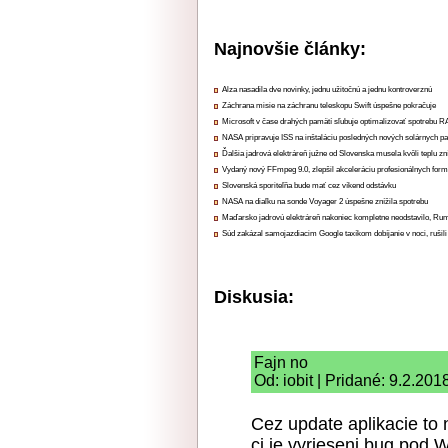
Najnovšie články:
Alza nasadila dve novinky, jednu užitočnú a jednu kontroverznú
Záchrana misie na záchranu teleskopu Swift úspešne pokračuje
Microsoft v čase drahých pamätí sľubuje optimalizovať spotrebu
NASA pripravuje ISS na inštaláciu posledných nových solárnych p
Ďalšia jadrová elektráreň južne od Slovenska musela kvôli teplu zn
Vydaný nový FFmpeg 9.0, zlepšil akceleráciu profesionálnych form
Slovenská sporiteľňa bude mať cez víkend odstávku
NASA na diaľku na sonde Voyager 2 úspešne znížila spotrebu
Maďarsko jadrovú elektráreň nakoniec kompletne neodstavilo, Ru
Súd zakázal samojazdiacim Google taxíkom dobíjanie v noci, rušili
Diskusia:
Fajn no
Od: iobit | Pridané: 9.2.201
Cez update aplikacie to
ci je vyrieseni bug pod 