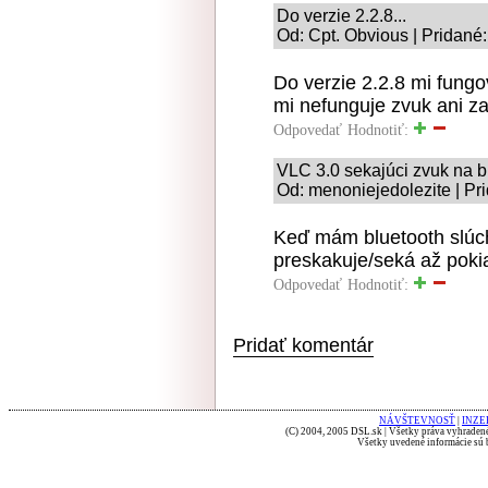
Do verzie 2.2.8...
Od: Cpt. Obvious | Pridané
Do verzie 2.2.8 mi fungov
mi nefunguje zvuk ani za 
Odpovedať
Hodnotiť:
VLC 3.0 sekajúci zvuk na b
Od: menoniejedolezite | Pr
Keď mám bluetooth slúch
preskakuje/seká až poki
Odpovedať
Hodnotiť:
Pridať komentár
NÁVŠTEVNOSŤ
|
INZE
(C) 2004, 2005 DSL.sk | Všetky práva vyhradené
Všetky uvedené informácie sú b