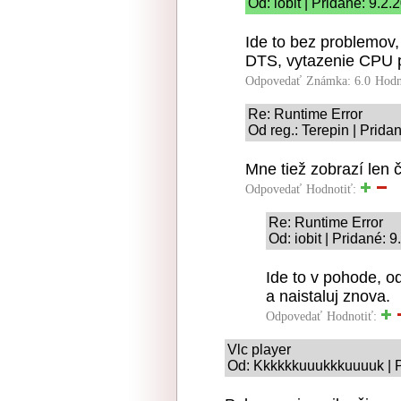
Od: iobit | Pridané: 9.2
Ide to bez problemo
DTS, vytazenie CPU 
Odpovedať
Známka: 6.0
Hodn
Re: Runtime Error
Od reg.: Terepin | Prida
Mne tiež zobrazí len 
Odpovedať
Hodnotiť:
Re: Runtime Error
Od: iobit | Pridané: 
Ide to v pohode, od
a naistaluj znova.
Odpovedať
Hodnotiť:
Vlc player
Od: Kkkkkkuuukkkuuuuk | P