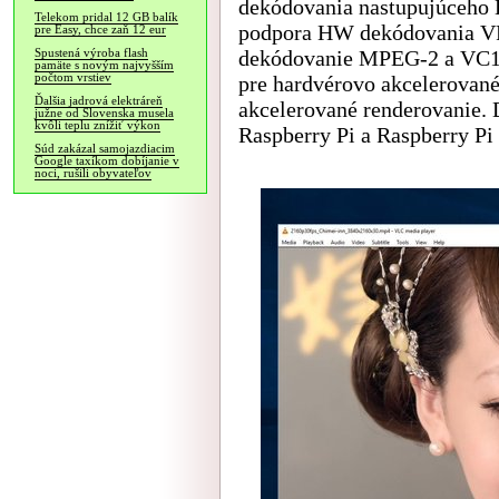
dekódovania nastupujúceho
Telekom pridal 12 GB balík
podpora HW dekódovania VP
pre Easy, chce zaň 12 eur
dekódovanie MPEG-2 a VC1,
Spustená výroba flash
pamäte s novým najvyšším
počtom vrstiev
pre hardvérovo akcelerovan
Ďalšia jadrová elektráreň
akcelerované renderovanie. D
južne od Slovenska musela
kvôli teplu znížiť výkon
Raspberry Pi a Raspberry Pi 
Súd zakázal samojazdiacim
Google taxíkom dobíjanie v
noci, rušili obyvateľov