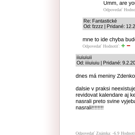
Umm, are you 
Odpovedať
Hodno
Re: Fantastické
Od: fzzzz | Pridané: 12.
mne to ide chyba bude
Odpovedať
Hodnotiť:
iiuiuiuii
Od: iiiuiuiu | Pridané: 9.2.
dnes má meniny Zdenko
dalsie v praksi neexistu
revidovat kalendare aj k
nasrali preto svine vyje
nasrali!!!!!!!!
Odpovedať
Známka: -6.9
Hodnoti