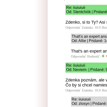
Re: iiuiuiuii
Od: Stentchiiik | Pridan
Zdenko, si to Ty? Asi
Odpovedať
Známka: 10.0
Hod
That\'s an expert ans
Od: Allie | Pridané: 
That's an expert an
Odpovedať
Hodnotiť:
Re: iiuiuiuii
Od: Neviem- | Pridané: 
Zdenka poznám, ale v
Čo by si chcel namie
Odpovedať
Známka: 10.0
Hod
Re: iiuiuiuii
Od: zlosyn | Pridané