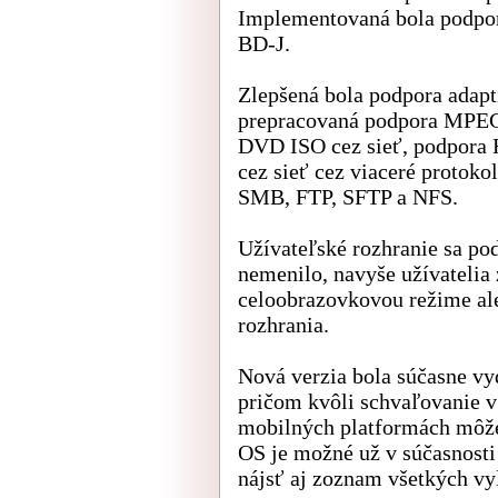
Implementovaná bola podpor
BD-J.
Zlepšená bola podpora adapt
prepracovaná podpora MPEG
DVD ISO cez sieť, podpora 
cez sieť cez viaceré protoko
SMB, FTP, SFTP a NFS.
Užívateľské rozhranie sa po
nemenilo, navyše užívatelia
celoobrazovkovou režime al
rozhrania.
Nová verzia bola súčasne vy
pričom kvôli schvaľovanie 
mobilných platformách môže 
OS je možné už v súčasnost
nájsť aj zoznam všetkých vy