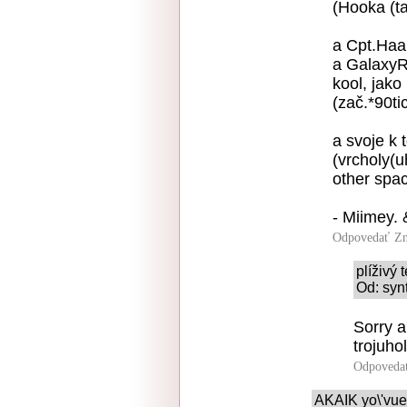
(Hooka (t
a Cpt.Haar
a GalaxyRa
kool, jako
(zač.*90ti
a svoje k 
(vrcholy(u
other spac
- Miimey. 
Odpovedať
Zn
plíživý 
Od: syn
Sorry a
trojuho
Odpoveda
AKAIK yo\'vue