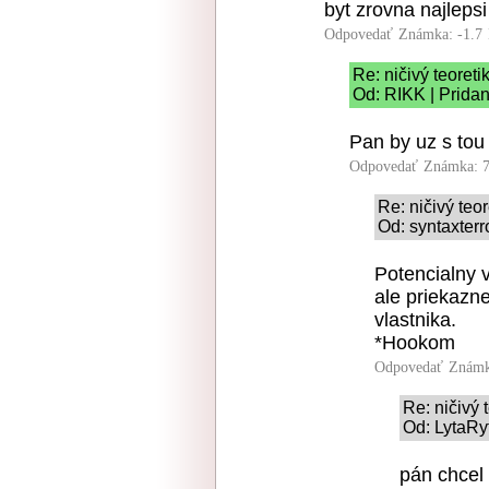
byt zrovna najleps
Odpovedať
Známka: -1.7
Re: ničivý teoreti
Od: RIKK | Pridan
Pan by uz s tou
Odpovedať
Známka: 7
Re: ničivý teor
Od: syntaxterr
Potencialny v
ale priekazn
vlastnika.
*Hookom
Odpovedať
Známk
Re: ničivý 
Od: LytaRy
pán chcel