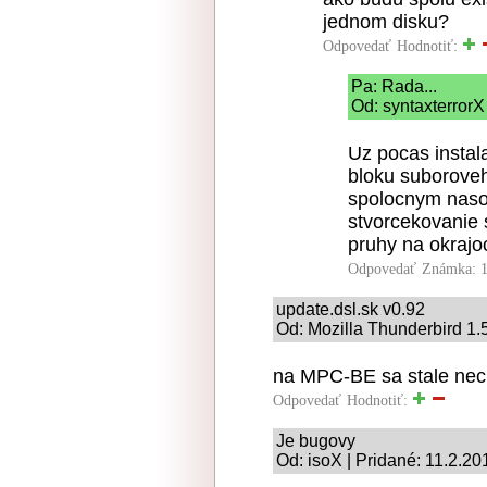
jednom disku?
Odpovedať
Hodnotiť:
Pa: Rada...
Od: syntaxterrorX
Uz pocas instala
bloku suboroveh
spolocnym naso
stvorcekovanie 
pruhy na okrajo
Odpovedať
Známka: 1
update.dsl.sk v0.92
Od: Mozilla Thunderbird 1.5
na MPC-BE sa stale nec
Odpovedať
Hodnotiť:
Je bugovy
Od: isoX | Pridané: 11.2.20