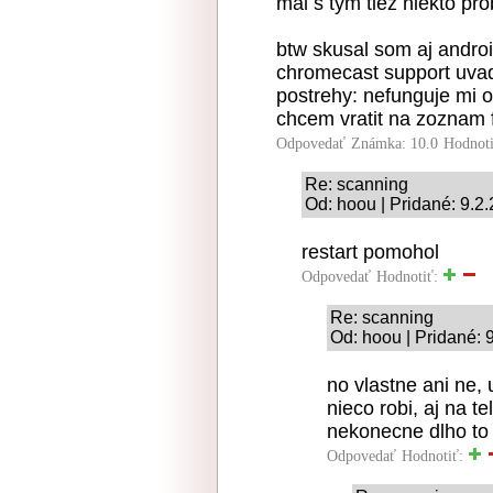
mal s tym tiez niekto pr
btw skusal som aj androi
chromecast support uvad
postrehy: nefunguje mi o
chcem vratit na zoznam f
Odpovedať
Známka: 10.0
Hodnot
Re: scanning
Od: hoou | Pridané: 9.2
restart pomohol
Odpovedať
Hodnotiť:
Re: scanning
Od: hoou | Pridané: 
no vlastne ani ne, 
nieco robi, aj na t
nekonecne dlho to
Odpovedať
Hodnotiť: