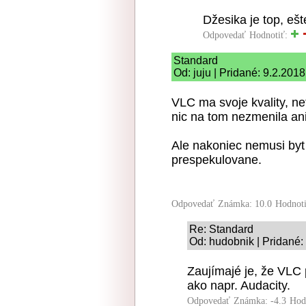
Džesika je top, eš
Odpovedať
Hodnotiť:
Standard
Od: juju | Pridané: 9.2.201
VLC ma svoje kvality, ne
nic na tom nezmenila ani
Ale nakoniec nemusi byt
prespekulovane.
Odpovedať
Známka: 10.0
Hodnot
Re: Standard
Od: hudobnik | Pridané:
Zaujímajé je, že VLC 
ako napr. Audacity.
Odpovedať
Známka: -4.3
Hod