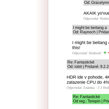
Od: Gracelynn 
AKAIK yo'vue
Odpovedať
Hodno
I might be beitang a
Od: Raynoch | Prida
I might be beitang 
this!
Odpovedať
Hodnotiť:
Re: Fantastické
Od: iobit | Pridané: 9.2
HDR ide v pohode, 4
zatazenie CPU do 4%
Odpovedať
Známka: -3.3
Hod
Re: Fantastické
Od reg.: Terepin | Pr