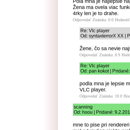
Pola mna je najlepšie na
Žena ma ovela viac funkci
4rky len je to drahe.
Odpovedať
Známka: 0.0
Hodnoti
Re: Vlc player
Od: syntaxterrorX XX | 
Žene, čo sa nevie na
Odpovedať
Známka: 0.9
Hodn
Re: Vlc player
Od: pan kokot | Pridané
podla mna je lepsie m
VLC player.
Odpovedať
Známka: 10.0
Hod
scanning
Od: hoou | Pridané: 9.2.20
mne to pise pri renderer