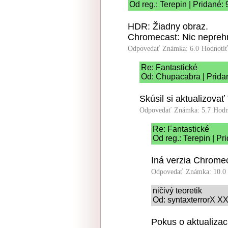
Od reg.: Terepin | Pridané:
HDR: Žiadny obraz.
Chromecast: Nic nepreh
Odpovedať
Známka: 6.0
Hodnoti
Re: Fantastické
Od: Chupacabra | Prida
Skúsil si aktualizova
Odpovedať
Známka: 5.7
Hodn
Re: Fantastické
Od reg.: Terepin | Pr
Iná verzia Chrome
Odpovedať
Známka: 10.0
ničivý teoretik
Od: syntaxterrorX XX
Pokus o aktualizac