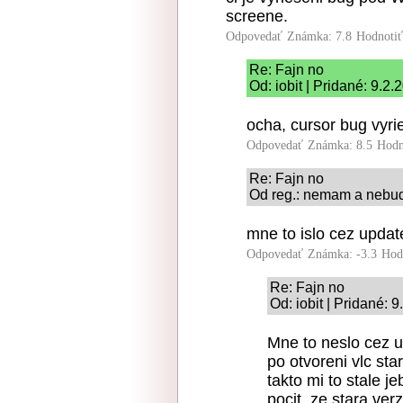
screene.
Odpovedať
Známka: 7.8
Hodnoti
Re: Fajn no
Od: iobit | Pridané: 9.2
ocha, cursor bug vyries
Odpovedať
Známka: 8.5
Hodn
Re: Fajn no
Od reg.: nemam a nebud
mne to islo cez update
Odpovedať
Známka: -3.3
Hod
Re: Fajn no
Od: iobit | Pridané: 
Mne to neslo cez 
po otvoreni vlc sta
takto mi to stale j
pocit, ze stara ver