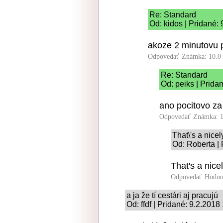
Re: Standard
Od: kidos | Pridané:
akoze 2 minutovu p
Odpovedať
Známka: 10.0
Re: Standard
Od: peiks | Prida
ano pocitovo za 
Odpovedať
Známka: 1
That\'s a nice
Od: Roberta | 
That's a nic
Odpovedať
Hodno
a ja že tí cestári aj pracujú
Od: ffdf | Pridané: 9.2.2018