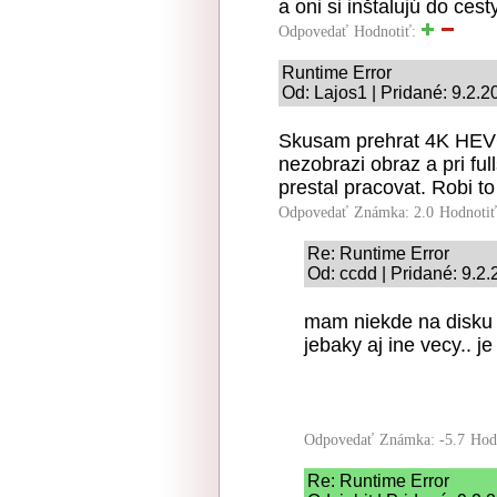
a oni si inštalujú do cest
Odpovedať
Hodnotiť:
Runtime Error
Od: Lajos1 | Pridané: 9.2.
Skusam prehrat 4K HEVC
nezobrazi obraz a pri fu
prestal pracovat. Robi to
Odpovedať
Známka: 2.0
Hodnoti
Re: Runtime Error
Od: ccdd | Pridané: 9.2
mam niekde na disku n
jebaky aj ine vecy.. j
Odpovedať
Známka: -5.7
Hod
Re: Runtime Error