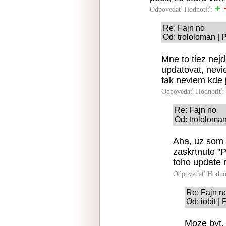
Odpovedať
Hodnotiť:
Re: Fajn no
Od: trololoman | 
Mne to tiez nej
updatovat, nevi
tak neviem kde 
Odpovedať
Hodnotiť:
Re: Fajn no
Od: trololoman
Aha, uz som n
zaskrtnute "P
toho update 
Odpovedať
Hodno
Re: Fajn n
Od: iobit |
Moze byt, 