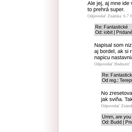
Ale jej, aj mne ide
to prehrá super.
Odpovedať
Známka: 6.7
Re: Fantastické
Od: iobit | Pridan
Napisal som niz
aj bordel, ak si
napicu nastavnia
Odpovedať
Hodnotiť:
Re: Fantastic
Od reg.: Terep
No zresetova
jak sviňa. T
Odpovedať
Známk
Umm, are you 
Od: Budd | Pr