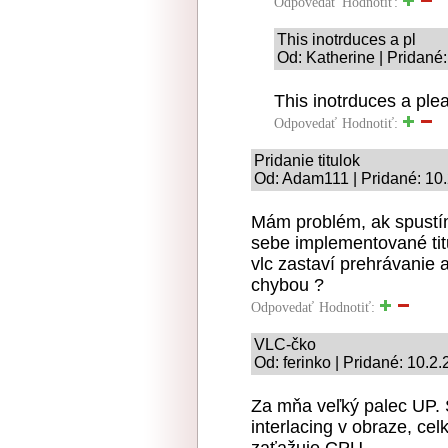
Odpovedať
Hodnotiť:
This inotrduces a pl
Od: Katherine | Pridané
This inotrduces a plea
Odpovedať
Hodnotiť:
Pridanie titulok
Od: Adam111 | Pridané: 10
Mám problém, ak spust
sebe implementované titu
vlc zastaví prehrávanie a
chybou ?
Odpovedať
Hodnotiť:
VLC-čko
Od: ferinko | Pridané: 10.2
Za mňa veľký palec UP. S
interlacing v obraze, ce
zaťažuje CPU.