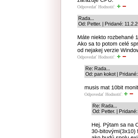
Odpovedať
Hodnotiť:
Rada...
Od: Petter. | Pridané: 11.2.
Máte niekto rozbehané 
Ako sa to potom celé sp
od nejakej verzie Windo
Odpovedať
Hodnotiť:
Re: Rada...
Od: pan kokot | Pridané
musis mat 10bit monit
Odpovedať
Hodnotiť:
Re: Rada...
Od: Petter. | Pridané
Hej. Pýtam sa na 
30-bitovými(3x10) 
ako budú spolu exi