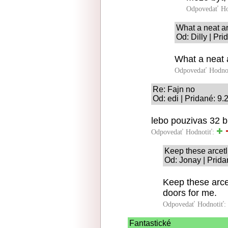
Odpovedať
Ho
What a neat ari
Od: Dilly | Pr
What a neat a
Odpovedať
Hodno
Re: Fajn no
Od: edi | Pridané: 9
lebo pouzivas 32 
Odpovedať
Hodnotiť:
Keep these arcetl
Od: Jonay | Prida
Keep these arc
doors for me.
Odpovedať
Hodnotiť:
Fantastické