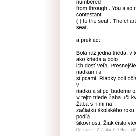
numbered
from through . You also 
contestant
( ) to the seat . The cha
seat.
a preklad:
Bola raz jedna trieda, v te
ako krieda a bolo
ich dosť veľa. Presnejši
riadkami a
stĺpcami. Riadky boli očí
v
riadku a stĺpci budeme o
V tejto triede Žaba učí k
Žaba s nimi na
začiatku školského roku 
podľa
šikovnosti. Žiak číslo vte
Odpovedať
Známka: 0.0
Hodnoti