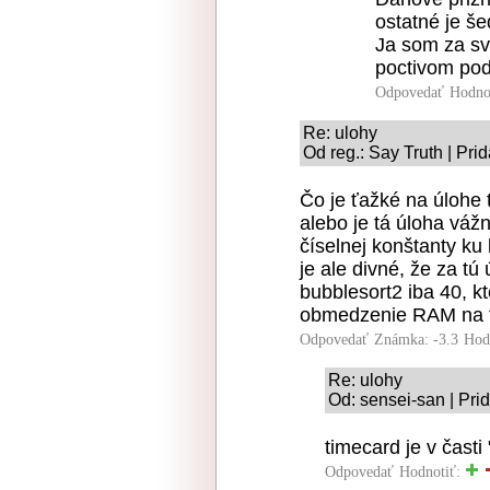
ostatné je š
Ja som za svo
poctivom pod
Odpovedať
Hodno
Re: ulohy
Od reg.: Say Truth | Pri
Čo je ťažké na úlohe 
alebo je tá úloha vážn
číselnej konštanty k
je ale divné, že za tú
bubblesort2 iba 40, kt
obmedzenie RAM na t
Odpovedať
Známka: -3.3
Hod
Re: ulohy
Od: sensei-san | Pri
timecard je v časti
Odpovedať
Hodnotiť: