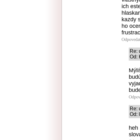
ich es
hlaskam
kazdy s
ho ocen
frustra
Odpoveda
Re: 
Od: 
Mýli
budú
vyja
bude
Odpov
Re: 
Od: 
heh 
slov