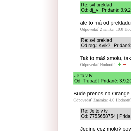
Re: svl preklad
Od: dj_v | Pridané: 3.9.
ale to má od preklad
Odpovedať
Známka: 10.0
Hod
Re: svl preklad
Od reg.: Kvík? | Pridané
Tak to máš smolu, tak 
Odpovedať
Hodnotiť:
Je to v tv
Od: Trubač | Pridané: 3.9.
Bude prenos na Orange s
Odpovedať
Známka: 4.0
Hodnoti
Re: Je to v tv
Od: 7755658754 | Prida
Jedine cez mokrý pov