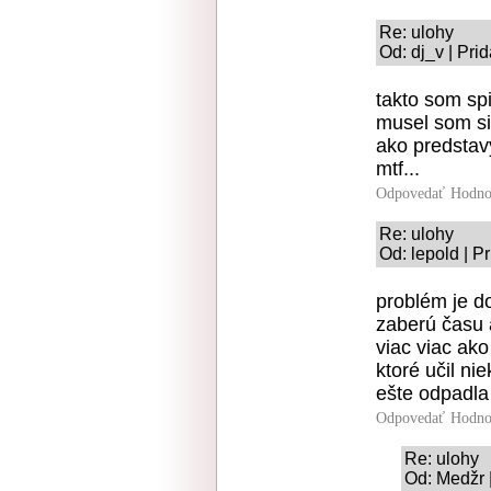
Re: ulohy
Od: dj_v | Pri
takto som sp
musel som si 
ako predstavy
mtf...
Odpovedať
Hodno
Re: ulohy
Od: lepold | P
problém je do
zaberú času 
viac viac ako
ktoré učil n
ešte odpadla
Odpovedať
Hodno
Re: ulohy
Od: Medžr 