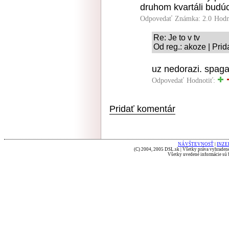
druhom kvartáli budú
Odpovedať
Známka: 2.0
Hodn
Re: Je to v tv
Od reg.: akoze | Pri
uz nedorazi. spaga
Odpovedať
Hodnotiť:
Pridať komentár
NÁVŠTEVNOSŤ
|
INZE
(C) 2004, 2005 DSL.sk | Všetky práva vyhradené
Všetky uvedené informácie sú b