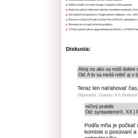
NASA na diaľku na sonde Voyager 2 úspešne znížila spotrebu
Maďarsko jadrovú elektráreň nakoniec kompletne neodstavilo, Ru
Súd zakázal samojazdiacim Google taxíkom dobíjanie v noci, rušili
Železnice znižujú kvôli teplu rýchlosť iba na 50 km/h, spôsobuje t
Slovensko.sk má opäť technické problémy
V Poľsku spustili takmer gigawatthodinové úložisko, z LiFePO4 čl
Diskusia:
Ahoj no ako sa máš dobre s
Od: A to sa nedá robiť aj s 
Teraz len naťahovať čas,
Odpovedať
Známka: 0.0
Hodnoti
ničivý praktik
Od: syntaxterrorX. XX | 
Podľa mňa je počkať 
komisie o posúvaní a