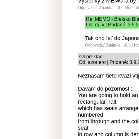
Výsledky z MEMO-a by ma
Odpovedať
Známka: 10.0
Hodnot
Re: MEMO - Bielsko Bia
Od: dj_v | Pridané: 3.9.
Tak ono ísť do Japons
Odpovedať
Známka: 10.0
Hod
svl preklad
Od: azoriero | Pridané: 3.9
Neznasam tieto kvazi vti
Davam do pozornosti:
You are going to hold an
rectangular hall,
which has seats arrange
numbered
from through and the co
seat
in row and column is den