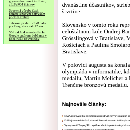
gigawatthodinové úložisko,
dvanástine účastníkov, strie
z LiFePO4 článkov
štvrtine.
Spustená výroba flash
pamäte s novým najvyšším
počtom vrstiev
Telekom pridal 12 GB balík
Slovensko v tomto roku repr
pre Easy, chce zaň 12 eur
celoštátnom kole Ondrej Ba
Súd zakázal samojazdiacim
Google taxíkom dobíjanie v
Grösslingová v Bratislave, 
noci, rušili obyvateľov
Košiciach a Paulína Smoláro
Bratislave.
V polovici augusta sa konal
olympiáda v informatike, kd
medailu, Martin Melicher a 
Trenčíne bronzovú medailu.
Najnovšie články:
NASA pripravuje ISS na inštaláciu posledných nových solárnych p
Ďalšia jadrová elektráreň južne od Slovenska musela kvôli teplu zn
Vydaný nový FFmpeg 9.0, zlepšil akceleráciu profesionálnych form
Slovenská sporiteľňa bude mať cez víkend odstávku