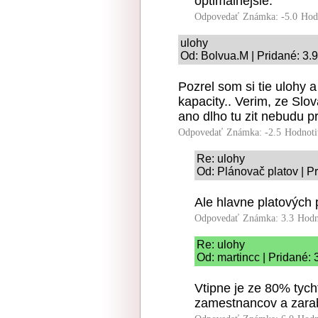
optimálnejšie.
Odpovedať
Známka: -5.0
Hod
ulohy
Od: Bolvua.M | Pridané: 3.
Pozrel som si tie ulohy
kapacity.. Verim, ze Slov
ano dlho tu zit nebudu p
Odpovedať
Známka: -2.5
Hodnoti
Re: ulohy
Od: Plánovač platov | P
Ale hlavne platových
Odpovedať
Známka: 3.3
Hodn
Re: ulohy
Od: martincc | Pridané:
Vtipne je ze 80% tyc
zamestnancov a zara