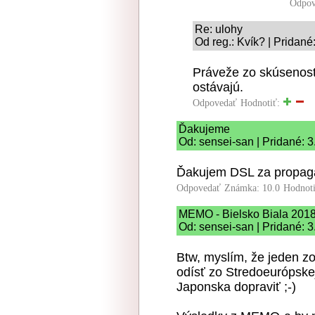
Odpov
Re: ulohy
Od reg.: Kvík? | Pridané
Práveže zo skúsenost
ostávajú.
Odpovedať
Hodnotiť:
Ďakujeme
Od: sensei-san | Pridané: 
Ďakujem DSL za propagác
Odpovedať
Známka: 10.0
Hodnot
MEMO - Bielsko Biala 201
Od: sensei-san | Pridané: 
Btw, myslím, že jeden z
odísť zo Stredoeurópske
Japonska dopraviť ;-)