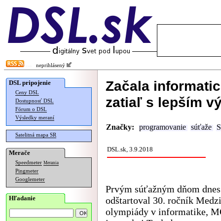
neprihlásený
Začala informati
DSL pripojenie
Ceny DSL
zatiaľ s lepším 
Dostupnosť DSL
Fórum o DSL
Výsledky meraní
Značky:
programovanie
súťaže
S
Satelitná mapa SR
DSL.sk, 3.9.2018
Merače
Speedmeter
Merania
Pingmeter
Googlemeter
Prvým súťažným dňom dnes
Hľadanie
odštartoval 30. ročník Medz
olympiády v informatike, M