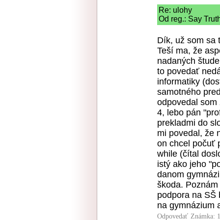
Re: ulohy
Od reg.: Say Trut
Dík, už som sa 
Teší ma, že asp
nadaných študen
to povedať nedá
informatiky (do
samotného pred
odpovedal som 
4, lebo pán "pr
prekladmi do sl
mi povedal, že n
on chcel počuť p
while (čítal dos
istý ako jeho "p
danom gymnáziu 
škoda. Poznám mi
podpora na SŠ 
na gymnázium a
Odpovedať
Známka: 1