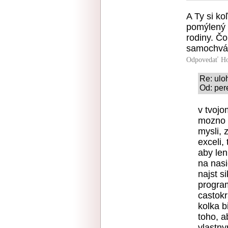
A Ty si ko
pomýlený 
rodiny. Čo
samochvál
Odpovedať
Ho
Re: ulo
Od: per
v tvojo
mozno n
mysli, 
exceli,
aby len 
na nasi
najst s
program
castokr
kolka b
toho, a
vlastn