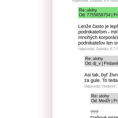
Odpovedať
Známka: 6.0
Hodn
Re: ulohy
Od: 7755658754 | Pr
Lenže často je le
podnikateľom - mi
mnohých korporáci
podnikateľov len s
Odpovedať
Známka: 6.7
Re: ulohy
Od: dj_v | Pridan
Asi tak, byť ži
za gule. To teda
Odpovedať
Hodnotiť:
Re: ulohy
Od: Medžr | Pr
???
Daňové prizn