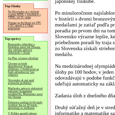
japonskej Tsukube.
Top články
Po minuloročnom najslabšo
Na Slovensku sa v tichosti
vypína ADSL v lokalitách s
VDSL, už 31. mája
v histórii s dvomi bronzový
Orange sa doťahuje na UPC
medailami je zatiaľ podľa p
a O2, spustí 2.5 Gbps
pripojenie
poradia po prvom dni na to
Slovensko výrazne lepšie, k
Top správy
priebežnom poradí by traja s
Rumunsko odstrelmi a
zo Slovenska získali striebo
blokádou mení tok Dunaja,
aby udržalo jadrovú
elektráreň v chode
medailu.
Joj Play výrazne zdražuje
Chrome sa bude
Na medzinárodnej olympiáde r
aktualizovať dvakrát
týždenne, v budúcnosti sa
úlohy po 100 bodov, v jeden 
bude aktualizovať bez
reštartov
odovzdávajú v podobe funkč
Slovensko.sk má opäť
udeľujú automaticky na zákl
technické problémy
Maďarsko jadrovú elektráreň
nakoniec kompletne
neodstavilo, Rumunsko mení
Zadania úloh z dnešného dňa
tok Dunaja
Železnice znižujú kvôli teplu
rýchlosť iba na 50 km/h,
Druhý súťažný deň je v str
spôsobuje to meškanie
informatike a matematike sa 
V Poľsku spustili takmer