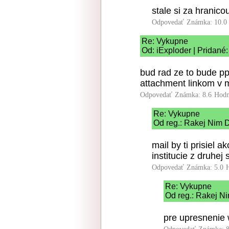
stale si za hranico
Odpovedať
Známka: 10.0
Re: Vykupne
Od: iExploder | Pridané
bud rad ze to bude pp
attachment linkom v m
Odpovedať
Známka: 8.6
Hodn
Re: Vykupne
Od reg.: Rakej Nim D
mail by ti prisiel a
institucie z druhej
Odpovedať
Známka: 5.0
Re: Vykupne
Od reg.: Rakej Ni
pre upresnenie 