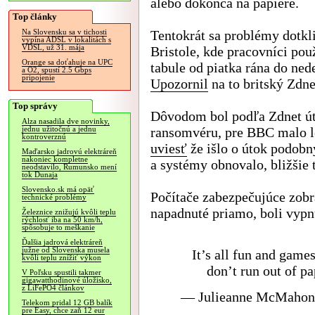
alebo dokonca na papiere.
Top články
Tentokrát sa problémy dotkli
Na Slovensku sa v tichosti
vypína ADSL v lokalitách s
VDSL, už 31. mája
Bristole, kde pracovníci pou
Orange sa doťahuje na UPC
tabule od piatka rána do nede
a O2, spustí 2.5 Gbps
pripojenie
Upozornil
na to britský Zdne
Top správy
Dôvodom bol podľa Zdnet ú
Alza nasadila dve novinky,
ransomvéru, pre BBC malo l
jednu užitočnú a jednu
kontroverznú
uviesť
že išlo o útok podobn
Maďarsko jadrovú elektráreň
nakoniec kompletne
a systémy obnovalo, bližšie t
neodstavilo, Rumunsko mení
tok Dunaja
Slovensko.sk má opäť
Počítače zabezpečujúce zobr
technické problémy
napadnuté priamo, boli vypn
Železnice znižujú kvôli teplu
rýchlosť iba na 50 km/h,
spôsobuje to meškanie
Ďalšia jadrová elektráreň
južne od Slovenska musela
It’s all fun and game
kvôli teplu znížiť výkon
don’t run out of p
V Poľsku spustili takmer
gigawatthodinové úložisko,
z LiFePO4 článkov
— Julieanne McMahon
Telekom pridal 12 GB balík
pre Easy, chce zaň 12 eur