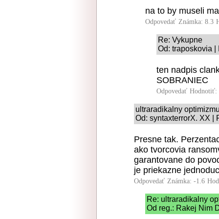
na to by museli ma
Odpovedať
Známka: 8.3
Re: Vykupne
Od: traposkovia |
ten nadpis cl
SOBRANIEC
Odpovedať
Hodnotiť:
ultraradikalny optimizm
Od: syntaxterrorX. XX |
Presne tak. Perzenta
ako tvorcovia ransom
garantovane do povod
je priekazne jednoduc
Odpovedať
Známka: -1.6
Hod
Re: ultraradikalny o
Od reg.: Rakej Nim D