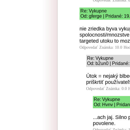
Odpovedať
Známka: 8
Re: Vykupne
Od: gferge | Pridané: 1
nie zriedka byva vyku
spolocnosti/mnozstve 
targeted utoku to moze
Odpovedať
Známka: 10.0
Hod
Re: Vykupne
Od: b2un0 | Pridané:
Útok = nejaký blbec
priškrtiť používate
Odpovedať
Známka: 0.0
Re: Vykupne
Od: Hvnv | Pridan
...ach jaj. Siln
povolene.
Odpovedať
Známka: 1