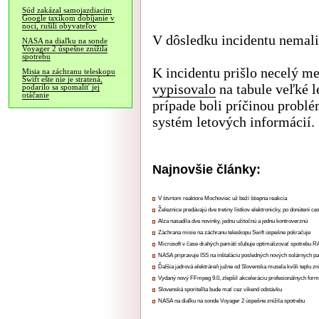
Súd zakázal samojazdiacim
Google taxíkom dobíjanie v
noci, rušili obyvateľov
V dôsledku incidentu nemali
NASA na diaľku na sonde
Voyager 2 úspešne znížila
spotrebu
K incidentu prišlo necelý m
Misia na záchranu teleskopu
Swift ešte nie je stratená,
vypisovalo
na tabule veľké 
podarilo sa spomaliť jej
otáčanie
prípade boli príčinou probl
systém letových informácií.
Najnovšie články:
V štvrtom reaktore Mochoviec už beží štiepna reakcia
Železnice predávajú dve tretiny lístkov elektronicky, po donútení ce
Alza nasadila dve novinky, jednu užitočnú a jednu kontroverznú
Záchrana misie na záchranu teleskopu Swift úspešne pokračuje
Microsoft v čase drahých pamätí sľubuje optimalizovať spotrebu
NASA pripravuje ISS na inštaláciu posledných nových solárnych p
Ďalšia jadrová elektráreň južne od Slovenska musela kvôli teplu zn
Vydaný nový FFmpeg 9.0, zlepšil akceleráciu profesionálnych form
Slovenská sporiteľňa bude mať cez víkend odstávku
NASA na diaľku na sonde Voyager 2 úspešne znížila spotrebu