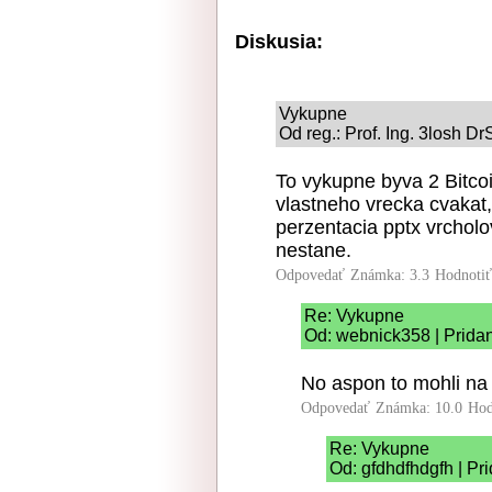
Diskusia:
Vykupne
Od reg.: Prof. Ing. 3losh Dr
To vykupne byva 2 Bitco
vlastneho vrecka cvakat,
perzentacia pptx vrcho
nestane.
Odpovedať
Známka: 3.3
Hodnoti
Re: Vykupne
Od: webnick358 | Pridan
No aspon to mohli na t
Odpovedať
Známka: 10.0
Hod
Re: Vykupne
Od: gfdhdfhdgfh | Pr