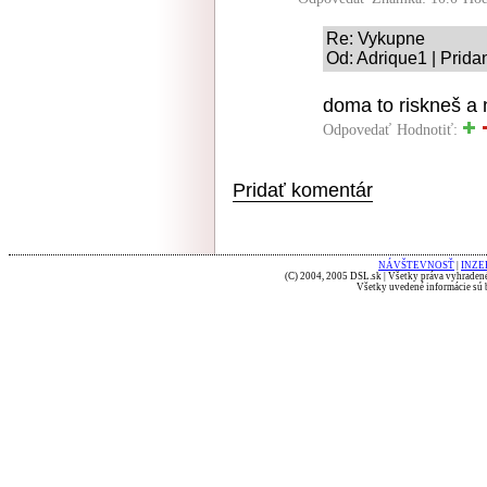
Re: Vykupne
Od: Adrique1 | Prida
doma to riskneš a n
Odpovedať
Hodnotiť:
Pridať komentár
NÁVŠTEVNOSŤ
|
INZE
(C) 2004, 2005 DSL.sk | Všetky práva vyhradené
Všetky uvedené informácie sú b