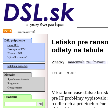
neprihlásený
Letisko pre rans
DSL pripojenie
Ceny DSL
odlety na tabule
Dostupnosť DSL
Fórum o DSL
Výsledky meraní
Značky:
ransomvér
zaujímavosti
Satelitná mapa SR
DSL.sk, 19.9.2018
Merače
Speedmeter
Merania
Pingmeter
Googlemeter
V krátkom čase ďalšie britsk
Hľadanie
pre IT problémy vypisovalo
o odletoch a príletoch ručne 