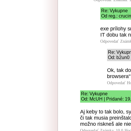
Re: Vykupne
Od reg.: cruci
exe prílohy 
IT dobu tak 
Odpovedať
Známk
Re: Vykup
Od: b2un0 
Ok, tak do
browsera"
Odpovedať
Ho
Re: Vykupne
Od: McUH | Pridané: 19
Aj keby to tak bolo, 
či tak musia preinšt
možno riskneš ale nie 
Odpovedať
Známka: 10.0
Hod