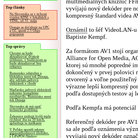
multmediálnych knižníc FF
Top články
vyvíjajú nový dekóder pre n
kompresný štandard videa A
Na Slovensku sa v tichosti
vypína ADSL v lokalitách s
VDSL, už 31. mája
Orange sa doťahuje na UPC
Oznámil
to šéf VideoLAN-u 
a O2, spustí 2.5 Gbps
pripojenie
Baptiste Kempf.
Top správy
Za formátom AV1 stojí organ
Chrome sa bude
Alliance for Open Media, A
aktualizovať dvakrát
týždenne, v budúcnosti sa
bude aktualizovať bez
ktorej sú mnohé popredné in
reštartov
dokončený v prvej polovici 
Rumunsko odstrelmi a
blokádou mení tok Dunaja,
otvorený a voľne použiteľný 
aby udržalo jadrovú
elektráreň v chode
výrazne lepší kompresný pom
Maďarsko jadrovú elektráreň
podľa dostupných testov aj 
nakoniec kompletne
neodstavilo, Rumunsko mení
tok Dunaja
Podľa Kempfa má potenciál 
Slovensko.sk má opäť
technické problémy
Železnice znižujú kvôli teplu
rýchlosť iba na 50 km/h,
Referenčný dekóder pre AV1 
spôsobuje to meškanie
sa ale podľa oznámenia výz
V Poľsku spustili takmer
gigawatthodinové úložisko,
vyvíjajú nový dekóder označ
z LiFePO4 článkov