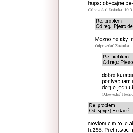
hups: obycajne de
Odpovedať
Známka: 10.0
Re: problem
Od reg.: Pjetro de
Mozno nejaky int
Odpovedať
Známka: -
Re: problem
Od reg.: Pjetr
dobre kuraten
ponivac tam 
de") o jednu 
Odpovedať
Hodno
Re: problem
Od: spyje | Pridané:
Neviem cim to je 
h.265. Prehravac m