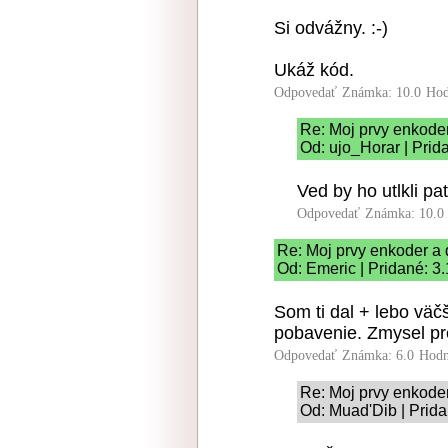
Si odvážny. :-)
Ukáž kód.
Odpovedať
Známka: 10.0
Hod
Re: Moj prvy enkode
Od: ujo_Horar | Prid
Ved by ho utlkli pat
Odpovedať
Známka: 10.0
Re: Moj prvy enkoder a
Od: Emeric | Pridané: 3
Som ti dal + lebo väč
pobavenie. Zmysel p
Odpovedať
Známka: 6.0
Hodn
Re: Moj prvy enkode
Od: Muad'Dib | Prida