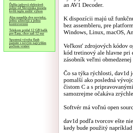
an AV1 Decoder.
Ďalšia jadrová elektráreň
južne od Slovenska musela
kvôli teplu znížiť výkon
K dispozícii majú už funkčnú
Alza nasadila dve novinky,
jednu užitočnú a jednu
bez assembleru, pre platf
kontroverznú
Telekom pridal 12 GB balík
Windows, Linux, macOS, An
pre Easy, chce zaň 12 eur
Spustená výroba flash
pamäte s novým najvyšším
Veľkosť zdrojových kódov op
počtom vrstiev
kód tretinový ale hlavne pri
zásobník veľmi obmedzenej 
Čo sa týka rýchlosti, dav1d j
pomalší ako posledná vývojo
čistom C a s pripravovanými
samozrejme očakáva zrýchle
Softvér má voľnú open sourc
dav1d podľa tvorcov ešte ni
kedy bude použitý napríklad 