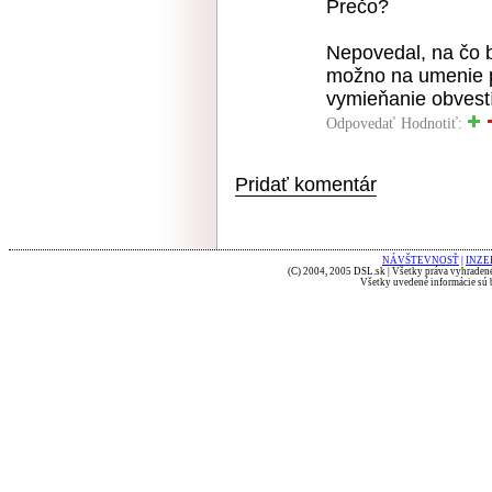
Prečo?
Nepovedal, na čo b
možno na umenie p
vymieňanie obvestí
Odpovedať
Hodnotiť:
Pridať komentár
NÁVŠTEVNOSŤ
|
INZE
(C) 2004, 2005 DSL.sk | Všetky práva vyhradené
Všetky uvedené informácie sú b