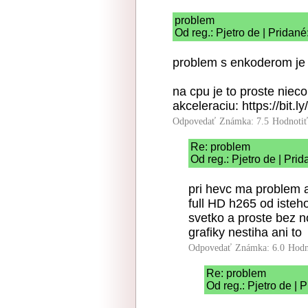
problem
Od reg.: Pjetro de | Pridan
problem s enkoderom je 
na cpu je to proste ni
akceleraciu: https://bit.
Odpovedať
Známka: 7.5
Hodnoti
Re: problem
Od reg.: Pjetro de | Pri
pri hevc ma problem a
full HD h265 od iste
svetko a proste bez n
grafiky nestiha ani to
Odpovedať
Známka: 6.0
Hodn
Re: problem
Od reg.: Pjetro de | 