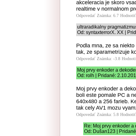
akceleracia je skoro vsa
realtime v normalnom pr
Odpovedať
Známka: 6.7
Hodnoti
ultraradikalny pragmatizmu
Od: syntaxterrorX. XX | Pri
Podla mna, ze sa niekto
tak, ze sparametrizuje k
Odpovedať
Známka: -3.8
Hodnoti
Moj prvy enkoder a dekode
Od: rolh | Pridané: 2.10.20
Moj prvy enkoder a dekod
boli este pomale PC a ne
640x480 a 256 farieb. K
tak cely AV1 mozu vyam
Odpovedať
Známka: 5.8
Hodnoti
Re: Moj prvy enkoder a
Od: Dušan123 | Pridané