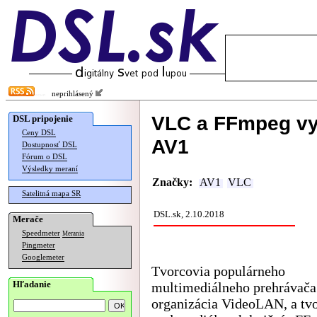
neprihlásený
VLC a FFmpeg vyv
DSL pripojenie
Ceny DSL
AV1
Dostupnosť DSL
Fórum o DSL
Výsledky meraní
Značky:
AV1
VLC
Satelitná mapa SR
DSL.sk, 2.10.2018
Merače
Speedmeter
Merania
Pingmeter
Googlemeter
Tvorcovia populárneho
Hľadanie
multimediálneho prehrávač
organizácia VideoLAN, a tv