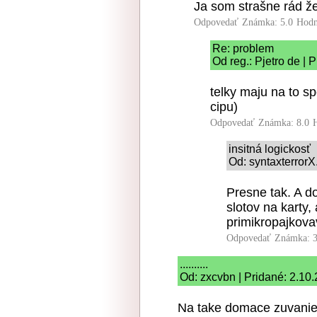
Ja som strašne rád že
Odpovedať
Známka: 5.0
Hodn
Re: problem
Od reg.: Pjetro de | 
telky maju na to s
cipu)
Odpovedať
Známka: 8.0
insitná logickosť
Od: syntaxterrorX
Presne tak. A d
slotov na karty
primikropajkovav
Odpovedať
Známka: 3
..........
Od: zxcvbn | Pridané: 2.10
Na take domace zuvanie 