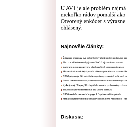
U AV1 je ale problém najmä 
niekoľko rádov pomalší ako 
Otvorený enkóder s výrazne
ohlásený.
Najnovšie články:
Železnice predávajú dve tretiny lístkov elektronicky, po donútení ce
Alza nasadila dve novinky, jednu užitočnú a jednu kontroverznú
Záchrana misie na záchranu teleskopu Swift úspešne pokračuje
Microsoft v čase drahých pamätí sľubuje optimalizovať spotrebu
NASA pripravuje ISS na inštaláciu posledných nových solárnych p
Ďalšia jadrová elektráreň južne od Slovenska musela kvôli teplu zn
Vydaný nový FFmpeg 9.0, zlepšil akceleráciu profesionálnych form
Slovenská sporiteľňa bude mať cez víkend odstávku
NASA na diaľku na sonde Voyager 2 úspešne znížila spotrebu
Maďarsko jadrovú elektráreň nakoniec kompletne neodstavilo, Ru
Diskusia: