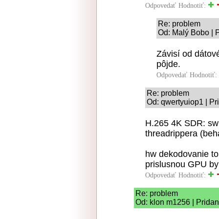
Odpovedať
Hodnotiť:
Re: problem
Od: Malý Bobo | 
Závisí od dátov
pôjde.
Odpovedať
Hodnotiť:
Re: problem
Od: qwertyuiop1 | Pr
H.265 4K SDR: sw 
threadrippera (beh
hw dekodovanie toh
prislusnou GPU by 
Odpovedať
Hodnotiť:
Re: problem
Od: klon m1256 | Pridan