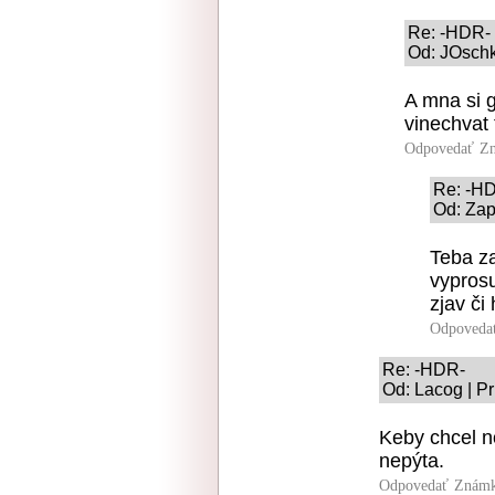
Re: -HDR-
Od: JOschk
A mna si 
vinechvat
Odpovedať
Zn
Re: -H
Od: Zap
Teba za
vyprosu
zjav či
Odpoveda
Re: -HDR-
Od: Lacog | P
Keby chcel n
nepýta.
Odpovedať
Známk