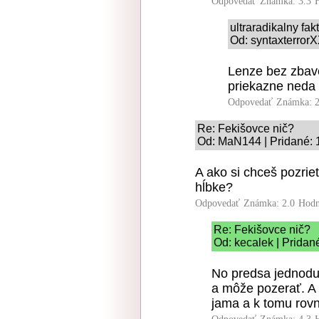
Odpovedať
Známka: 3.3
ultraradikalny fa
Od: syntaxterrorX
Lenze bez zbav
priekazne neda 
Odpovedať
Známka: 2
Re: Fekišovce nič?
Od: MaN144 | Pridané: 
A ako si chceš pozrieť
hĺbke?
Odpovedať
Známka: 2.0
Hodn
Re: Fekišovce nič?
Od: kecalek | Pridan
No predsa jednodu
a môže pozerať. A 
jama a k tomu rovn