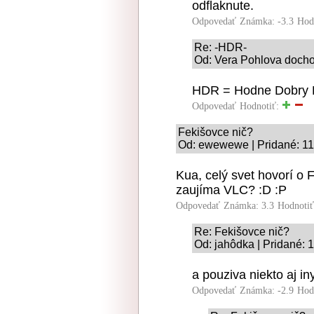
odflaknute.
Odpovedať
Známka: -3.3
Hod
Re: -HDR-
Od: Vera Pohlova docho
HDR = Hodne Dobry 
Odpovedať
Hodnotiť:
Fekišovce nič?
Od: ewewewe | Pridané: 11
Kua, celý svet hovorí o
zaujíma VLC? :D :P
Odpovedať
Známka: 3.3
Hodnoti
Re: Fekišovce nič?
Od: jahôdka | Pridané: 
a pouziva niekto aj i
Odpovedať
Známka: -2.9
Hod