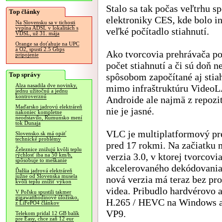
Stalo sa tak počas veľtrhu s
Top články
elektroniky CES, kde bolo i
Na Slovensku sa v tichosti
vypína ADSL v lokalitách s
veľké počítadlo stiahnutí.
VDSL, už 31. mája
Orange sa doťahuje na UPC
a O2, spustí 2.5 Gbps
Ako tvorcovia prehrávača po
pripojenie
počet stiahnutí a či sú doň 
Top správy
spôsobom započítané aj stia
Alza nasadila dve novinky,
mimo infraštruktúru VideoL
jednu užitočnú a jednu
kontroverznú
Androide ale najmä z repozit
Maďarsko jadrovú elektráreň
nie je jasné.
nakoniec kompletne
neodstavilo, Rumunsko mení
tok Dunaja
VLC je multiplatformový pre
Slovensko.sk má opäť
technické problémy
pred 17 rokmi. Na začiatku 
Železnice znižujú kvôli teplu
verzia 3.0, v ktorej tvorcov
rýchlosť iba na 50 km/h,
spôsobuje to meškanie
akcelerovaného dekódovani
Ďalšia jadrová elektráreň
južne od Slovenska musela
nová verzia má teraz bez pr
kvôli teplu znížiť výkon
videa. Pribudlo hardvérovo 
V Poľsku spustili takmer
gigawatthodinové úložisko,
H.265 / HEVC na Windows a
z LiFePO4 článkov
VP9.
Telekom pridal 12 GB balík
pre Easy, chce zaň 12 eur