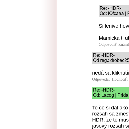
Re: -HDR-
Od: iOfcaaa | 
Si lenive hov
Mamicka ti uti
Odpovedať
Známk
Re: -HDR-
Od reg.: drobec25
nedá sa kliknutí
Odpovedať
Hodnotiť:
Re: -HDR-
Od: Lacog | Prida
To čo si dal ak
rozsah sa zmest
HDR, že to musí
jasový rozsah s