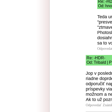
Re: -H
Od: hno
Teda ur
"presve
"ztmav
Photosh
dosiah
sa to v
Odpoveda
Re: -HDR-
Od: Tribald | 
Jop v posled
riadne doprd
odporučiť na
príspevky vi
možnom a n
Ak to už poz
Odpovedať
Známk