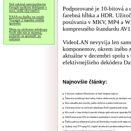
Súd zakázal samojazdiacim
Podporované je 10-bitová a 
Google taxíkom dobíjanie v
noci, rušili obyvateľov
farebná hĺbka a HDR. Užitoč
NASA na diaľku na sonde
Voyager 2 úspešne znížila
posúvania v MKV, MP4 a WM
spotrebu
kompresného štandardu AV1
Misia na záchranu teleskopu
Swift ešte nie je stratená,
podarilo sa spomaliť jej
otáčanie
VideoLAN nevyvíja len samo
komponentov, okrem iného z
aktuálne v decembri spolu s
efektívnejšieho dekódera Da
Najnovšie články:
V štvrtom reaktore Mochoviec už beží štiepna reakcia
Železnice predávajú dve tretiny lístkov elektronicky, po donútení ce
Alza nasadila dve novinky, jednu užitočnú a jednu kontroverznú
Záchrana misie na záchranu teleskopu Swift úspešne pokračuje
Microsoft v čase drahých pamätí sľubuje optimalizovať spotrebu
NASA pripravuje ISS na inštaláciu posledných nových solárnych p
Ďalšia jadrová elektráreň južne od Slovenska musela kvôli teplu zn
Vydaný nový FFmpeg 9.0, zlepšil akceleráciu profesionálnych form