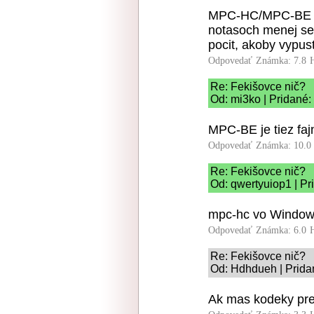
MPC-HC/MPC-BE napr
notasoch menej se
pocit, akoby vypus
Odpovedať
Známka: 7.8
Re: Fekišovce nič?
Od: mi3ko | Pridané:
MPC-BE je tiez faj
Odpovedať
Známka: 10.0
Re: Fekišovce nič?
Od: qwertyuiop1 | Pr
mpc-hc vo Windows
Odpovedať
Známka: 6.0
Re: Fekišovce nič?
Od: Hdhdueh | Prida
Ak mas kodeky preh