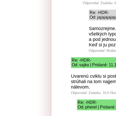
Odpovedať
Známka: 6
Re: -HDR-
Od: jajajajaja
Samozrejme..
všetkých typ
a pod jednou 
Keď si ju pozr
Odpovedať
Hodno
Re: -HDR-
Od: vajko | Pridané: 11
Uvarenú cviklu si po
strúhali na tom najj
nálevom.
Odpovedať
Známka: 10.0
Hod
Re: -HDR-
Od: pherel | Pridané