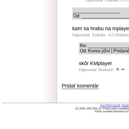
Odpovedať
Známka: 4.3
__________________
Od: ____________________
kam sa hrabu na mplaye
Odpovedať
Známka: -4.3
Hodnoti
Re: _______________
Od: Korea jižní | Pridan
skôr KMplayer
Odpovedať
Hodnotiť:
Pridať komentár
NÁVŠTEVNOSŤ
|
INZE
(C) 2004, 2005 DSL.sk | Všetky práva vyhradené
Všetky uvedené informácie sú b