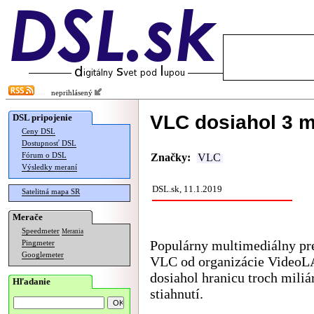
neprihlásený
VLC dosiahol 3 mi
DSL pripojenie
Ceny DSL
Dostupnosť DSL
Fórum o DSL
Značky:
VLC
Výsledky meraní
DSL.sk, 11.1.2019
Satelitná mapa SR
Merače
Speedmeter
Merania
Populárny multimediálny pr
Pingmeter
Googlemeter
VLC od organizácie Video
dosiahol hranicu troch miliá
Hľadanie
stiahnutí.