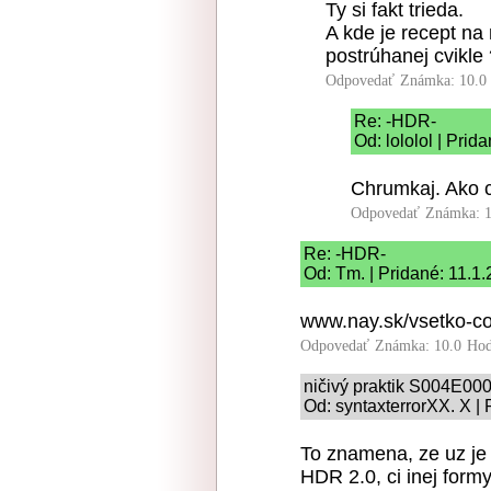
Ty si fakt trieda.
A kde je recept na
postrúhanej cvikle
Odpovedať
Známka: 10.0
Re: -HDR-
Od: lololol | Prid
Chrumkaj. Ako 
Odpovedať
Známka: 1
Re: -HDR-
Od: Tm. | Pridané: 11.1
www.nay.sk/vsetko-co
Odpovedať
Známka: 10.0
Hod
ničivý praktik S004E00
Od: syntaxterrorXX. X |
To znamena, ze uz je
HDR 2.0, ci inej form