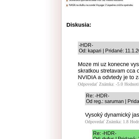
Slovenská sporiteľňa bude mať cez víkend odstávku
NASA na diaľku na sonde Voyager 2 úspešne znížila spotrebu
Diskusia:
-HDR-
Od: kapari | Pridané: 11.1.
Moze mi uz konecne vysve
skratkou stretavam cca 
NVIDIA a odvtedy je to 
Odpovedať
Známka: -5.0
Hodnoti
Re: -HDR-
Od reg.: saruman | Prid
Vysoký dynamický jas.
Odpovedať
Známka: 1.8
Hodn
Re: -HDR-
Od: dufus | Pridané: