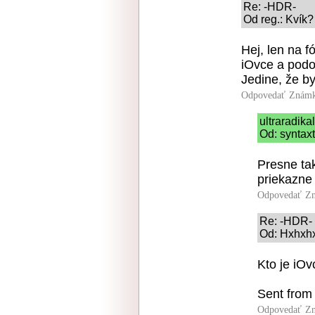
Re: -HDR-
Od reg.: Kvík?
Hej, len na f
iOvce a podo
Jedine, že by
Odpovedať
Známk
ultraradika
Od: syntaxt
Presne tak
priekazne
Odpovedať
Zn
Re: -HDR-
Od: Hxhxhx
Kto je iO
Sent from
Odpovedať
Zn