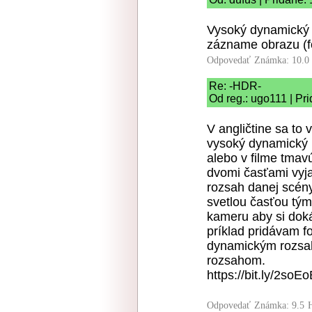
Vysoký dynamický r
zázname obrazu (fot
Odpovedať
Známka: 10.0
Re: -HDR-
Od reg.: ugo111 | Pr
V angličtine sa to 
vysoký dynamický 
alebo v filme tmavú
dvomi časťami vyj
rozsah danej scény
svetlou časťou tým
kameru aby si doká
príklad pridávam f
dynamickým rozsa
rozsahom.
https://bit.ly/2soE
Odpovedať
Známka: 9.5