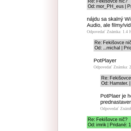
Re: Fekišovce nič?
Od: mor_PH_eus | Pr
nájdu sa skalný Wi
Audio, ale filmy/vi
Odpovedať
Známka: 1.4
Re: Fekišovce ni
Od: ...michal | P
PotPlayer
Odpovedať
Známka: 2
Re: Fekišovce
Od: Hamster. |
PotPlaer je 
prednastaven
Odpovedať
Známk
Re: Fekišovce nič?
Od: imrik | Pridané: 