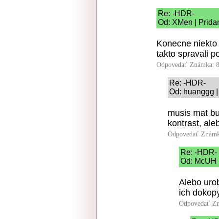
Re: -HDR-
Od: XMen | Prida
Konecne niekto 
takto spravali p
Odpovedať
Známka: 8
Re: -HDR-
Od: huanggg |
musis mat bu
kontrast, aleb
Odpovedať
Známk
Re: -HDR-
Od: McUH |
Alebo urob
ich dokopy
Odpovedať
Zn