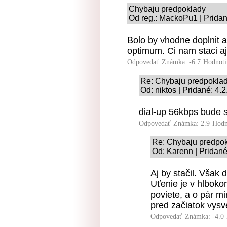
Chybaju predpoklady
Od reg.: MackoPu1 | Pridan
Bolo by vhodne doplnit
optimum. Ci nam staci a
Odpovedať
Známka: -6.7
Hodnoti
Re: Chybaju predpokla
Od: niktos | Pridané: 4.
dial-up 56kbps bude 
Odpovedať
Známka: 2.9
Hodn
Re: Chybaju predpo
Od: Karenn | Pridané
Aj by stačil. Však
Uťenie je v hlboko
poviete, a o pár m
pred začiatok vysv
Odpovedať
Známka: -4.0