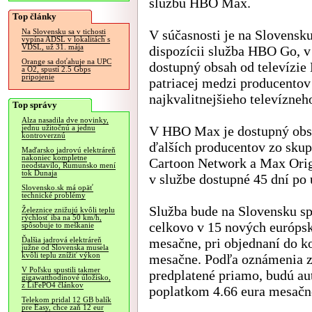
službu HBO Max.
Top články
V súčasnosti je na Slovensk
Na Slovensku sa v tichosti
vypína ADSL v lokalitách s
VDSL, už 31. mája
dispozícii služba HBO Go, v 
Orange sa doťahuje na UPC
dostupný obsah od televízie
a O2, spustí 2.5 Gbps
pripojenie
patriacej medzi producentov
najkvalitnejšieho televízneh
Top správy
Alza nasadila dve novinky,
V HBO Max je dostupný obs
jednu užitočnú a jednu
kontroverznú
ďalších producentov zo sku
Maďarsko jadrovú elektráreň
nakoniec kompletne
Cartoon Network a Max Origi
neodstavilo, Rumunsko mení
tok Dunaja
v službe dostupné 45 dní po 
Slovensko.sk má opäť
technické problémy
Služba bude na Slovensku sp
Železnice znižujú kvôli teplu
rýchlosť iba na 50 km/h,
celkovo v 15 nových európsk
spôsobuje to meškanie
mesačne, pri objednaní do k
Ďalšia jadrová elektráreň
južne od Slovenska musela
kvôli teplu znížiť výkon
mesačne. Podľa oznámenia z
V Poľsku spustili takmer
predplatené priamo, budú a
gigawatthodinové úložisko,
z LiFePO4 článkov
poplatkom 4.66 eura mesačn
Telekom pridal 12 GB balík
pre Easy, chce zaň 12 eur