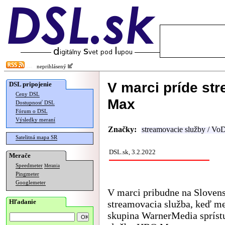
neprihlásený
V marci príde st
DSL pripojenie
Ceny DSL
Max
Dostupnosť DSL
Fórum o DSL
Výsledky meraní
Značky:
streamovacie služby / Vo
Satelitná mapa SR
DSL.sk, 3.2.2022
Merače
Speedmeter
Merania
Pingmeter
Googlemeter
V marci pribudne na Slovens
Hľadanie
streamovacia služba, keď m
skupina WarnerMedia spríst