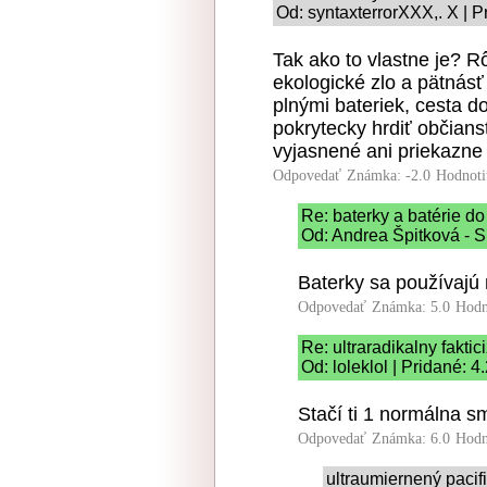
Od: syntaxterrorXXX,. X | P
Tak ako to vlastne je? R
ekologické zlo a pätnásť
plnými bateriek, cesta 
pokrytecky hrdiť občians
vyjasnené ani priekazn
Odpovedať
Známka: -2.0
Hodnoti
Re: baterky a batérie do 
Od: Andrea Špitková - S
Baterky sa používajú 
Odpovedať
Známka: 5.0
Hodn
Re: ultraradikalny fakti
Od: loleklol | Pridané: 4
Stačí ti 1 normálna sm
Odpovedať
Známka: 6.0
Hodn
ultraumiernený paci