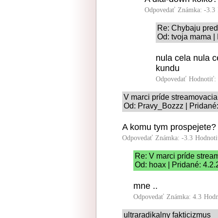
Odpovedať
Známka: -3.3
Re: Chybaju pre
Od: tvoja mama | 
nula cela nula ce
kundu
Odpovedať
Hodnotiť:
V marci príde streamovaci
Od: Pravy_Bozzz | Pridané:
A komu tym prospejete?
Odpovedať
Známka: -3.3
Hodnoti
Re: V marci príde stre
Od: hoax | Pridané: 4.2
mne ..
Odpovedať
Známka: 4.3
Hodn
ultraradikalny fakticizmus