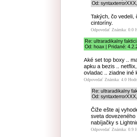
Od: syntaxterrorXXX,
Takých, čo vedeli,
cintoríny.
Odpovedať
Známka: 0.0
Re: ultraradikalny fakti
Od: hoax | Pridané: 4.2
Aké set top boxy .. m
apku a bezis .. netflix
ovladac .. ziadne iné k
Odpovedať
Známka: 4.0
Hodn
Re: ultraradikalny fa
Od: syntaxterrorXXX,
Čiže ešte aj vyhod
sveta dovezeného s
nabíjačky s Light
Odpovedať
Známka: 0.9