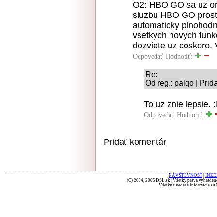
O2: HBO GO sa uz on
sluzbu HBO GO prostr
automaticky plnohodn
vsetkych novych funkc
dozviete uz coskoro.
Odpovedať
Hodnotiť:
Re: _____
Od reg.: palqo | Pri
To uz znie lepsie. 
Odpovedať
Hodnotiť:
Pridať komentár
NÁVŠTEVNOSŤ
|
INZE
(C) 2004, 2005 DSL.sk | Všetky práva vyhradené
Všetky uvedené informácie sú b