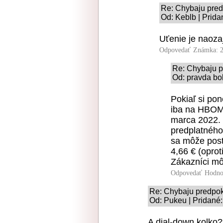
Re: Chybaju pre
Od: Keblb | Prida
Uťenie je naoza
Odpovedať
Známka: 2
Re: Chybaju 
Od: pravda bol
Pokiaľ si po
iba na HBOMa
marca 2022. 
predplatného
sa môže post
4,66 € (opro
Zákazníci mô
Odpovedať
Hodno
Re: Chybaju predpo
Od: Pukeu | Pridané:
A dial-down kolko?