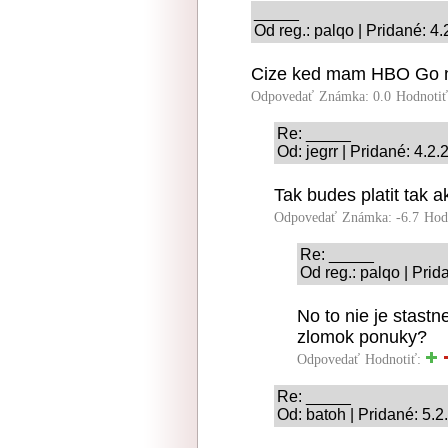
_____
Od reg.: palqo | Pridané: 4
Cize ked mam HBO Go ne
Odpovedať
Známka: 0.0
Hodnoti
Re: _____
Od: jegrr | Pridané: 4.2
Tak budes platit tak
Odpovedať
Známka: -6.7
Hod
Re: _____
Od reg.: palqo | Prid
No to nie je stast
zlomok ponuky?
Odpovedať
Hodnotiť:
Re: _____
Od: batoh | Pridané: 5.