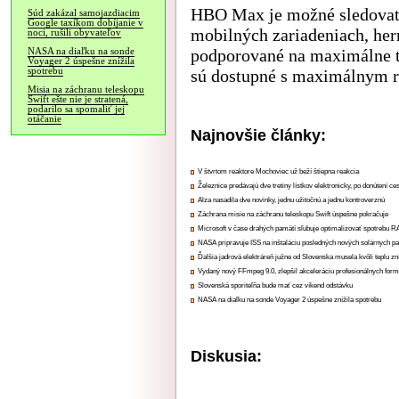
HBO Max je možné sledovať 
Súd zakázal samojazdiacim
Google taxíkom dobíjanie v
mobilných zariadeniach, her
noci, rušili obyvateľov
podporované na maximálne tr
NASA na diaľku na sonde
Voyager 2 úspešne znížila
spotrebu
sú dostupné s maximálnym r
Misia na záchranu teleskopu
Swift ešte nie je stratená,
podarilo sa spomaliť jej
otáčanie
Najnovšie články:
V štvrtom reaktore Mochoviec už beží štiepna reakcia
Železnice predávajú dve tretiny lístkov elektronicky, po donútení ce
Alza nasadila dve novinky, jednu užitočnú a jednu kontroverznú
Záchrana misie na záchranu teleskopu Swift úspešne pokračuje
Microsoft v čase drahých pamätí sľubuje optimalizovať spotrebu
NASA pripravuje ISS na inštaláciu posledných nových solárnych p
Ďalšia jadrová elektráreň južne od Slovenska musela kvôli teplu zn
Vydaný nový FFmpeg 9.0, zlepšil akceleráciu profesionálnych form
Slovenská sporiteľňa bude mať cez víkend odstávku
NASA na diaľku na sonde Voyager 2 úspešne znížila spotrebu
Diskusia: