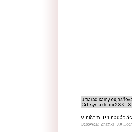
ultraradikalny objasňo
Od: syntaxterrorXXX,. X
V ničom. Pri nadáciác
Odpovedať
Známka: 0.0
Hodn