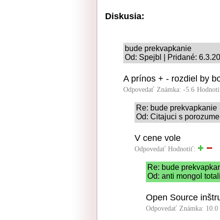
Diskusia:
bude prekvapkanie
Od: Spejbl | Pridané: 6.3.2
A prínos + - rozdiel by b
Odpovedať
Známka: -5.6
Hodnoti
Re: bude prekvapkanie
Od: Citajuci s porozume
V cene vole
Odpovedať
Hodnotiť:
Re: bude prekvapka
Od: anti mongol total
Open Source inštr
Odpovedať
Známka: 10.0