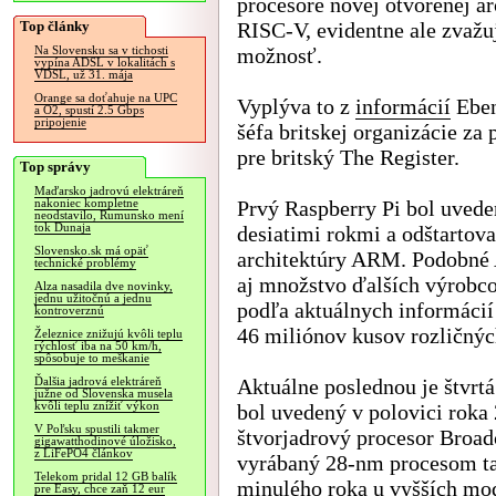
procesore novej otvorenej ar
Top články
RISC-V, evidentne ale zvažuj
možnosť.
Na Slovensku sa v tichosti
vypína ADSL v lokalitách s
VDSL, už 31. mája
Orange sa doťahuje na UPC
Vyplýva to z
informácií
Eben
a O2, spustí 2.5 Gbps
pripojenie
šéfa britskej organizácie za
pre britský The Register.
Top správy
Maďarsko jadrovú elektráreň
Prvý Raspberry Pi bol uvede
nakoniec kompletne
neodstavilo, Rumunsko mení
tok Dunaja
desiatimi rokmi a odštartov
Slovensko.sk má opäť
architektúry ARM. Podobné 
technické problémy
aj množstvo ďalších výrobcov
Alza nasadila dve novinky,
jednu užitočnú a jednu
podľa aktuálnych informácií
kontroverznú
46 miliónov kusov rozličný
Železnice znižujú kvôli teplu
rýchlosť iba na 50 km/h,
spôsobuje to meškanie
Aktuálne poslednou je štvrtá
Ďalšia jadrová elektráreň
južne od Slovenska musela
kvôli teplu znížiť výkon
bol uvedený v polovici roka
V Poľsku spustili takmer
štvorjadrový procesor Bro
gigawatthodinové úložisko,
z LiFePO4 článkov
vyrábaný 28-nm procesom ta
Telekom pridal 12 GB balík
minulého roka u vyšších mo
pre Easy, chce zaň 12 eur