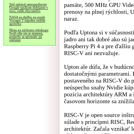
pamäte, 500 MHz GPU VideoC
Súd zakázal samojazdiacim
Google taxíkom dobíjanie v
prenosy na plnej rýchlosti,
noci, rušili obyvateľov
naraz.
NASA na diaľku na sonde
Voyager 2 úspešne znížila
spotrebu
Misia na záchranu teleskopu
Podľa Uptona si v súčasnost
Swift ešte nie je stratená,
podarilo sa spomaliť jej
jadro ani tak dobré ako sú j
otáčanie
Raspberry Pi 4 a pre ďalšiu 
RISC-V ani nezvažuje.
Upton ale dúfa, že v budúcno
dostatočnými parametrami. 
postaveného na RISC-V do pr
neúspechu snahy Nvidie kúpi
pozícia architektúry ARM a 
časovom horizonte sa znížil
RISC-V je open source inštr
súlade s princípmi RISC, Re
architektúr. Začala vznikať 