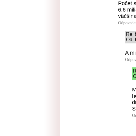
Počet 
6.6 mil
väčšin
Odpoveda
Re: 
Od: 
A m
Odpov
R
O
M
h
d
S
O