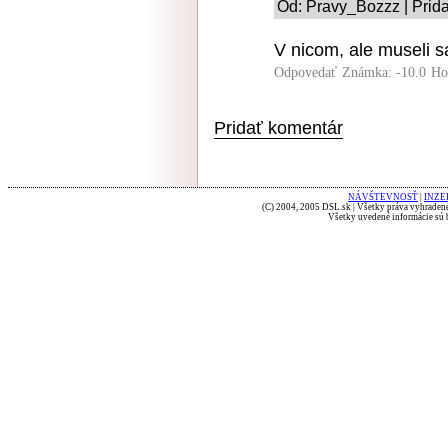
Od: Pravy_Bozzz | Prida
V nicom, ale museli sa
Odpovedať
Známka: -10.0
Ho
Pridať komentár
NÁVŠTEVNOSŤ
|
INZE
(C) 2004, 2005 DSL.sk | Všetky práva vyhradené
Všetky uvedené informácie sú b