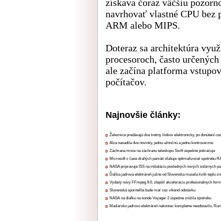
získava čoraz väčšiu pozorno
navrhovať vlastné CPU bez p
ARM alebo MIPS.
Doteraz sa architektúra vyu
procesoroch, často určených
ale začína platforma vstupo
počítačov.
Najnovšie články:
Železnice predávajú dve tretiny lístkov elektronicky, po donútení ce
Alza nasadila dve novinky, jednu užitočnú a jednu kontroverznú
Záchrana misie na záchranu teleskopu Swift úspešne pokračuje
Microsoft v čase drahých pamätí sľubuje optimalizovať spotrebu
NASA pripravuje ISS na inštaláciu posledných nových solárnych p
Ďalšia jadrová elektráreň južne od Slovenska musela kvôli teplu zn
Vydaný nový FFmpeg 9.0, zlepšil akceleráciu profesionálnych form
Slovenská sporiteľňa bude mať cez víkend odstávku
NASA na diaľku na sonde Voyager 2 úspešne znížila spotrebu
Maďarsko jadrovú elektráreň nakoniec kompletne neodstavilo, Ru