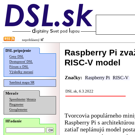
neprihlásený
Raspberry Pi zvaž
DSL pripojenie
Ceny DSL
RISC-V model
Dostupnosť DSL
Fórum o DSL
Výsledky meraní
Značky:
Raspberry Pi
RISC-V
Satelitná mapa SR
DSL.sk, 6.3.2022
Merače
Speedmeter
Merania
Pingmeter
Googlemeter
Tvorcovia populárneho mini
Hľadanie
Raspberry Pi s architektúr
zatiaľ neplánujú model post