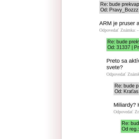
Re: bude prekva
Od: Pravy_Bozzz 
ARM je pruser a
Odpovedať
Známka: -
Re: bude pre
Od: 31337 | P
Preto sa akt
svete?
Odpovedať
Známk
Re: bude p
Od: Kraťas 
Miliardy? 
Odpovedať
Zn
Re: bud
Od reg.: