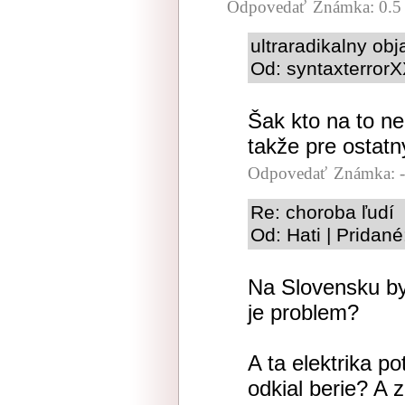
Odpovedať
Známka: 0.5
ultraradikalny o
Od: syntaxterrorX
Šak kto na to ne
takže pre ostatn
Odpovedať
Známka: -
Re: choroba ľudí
Od: Hati | Pridan
Na Slovensku by
je problem?
A ta elektrika p
odkial berie? A z