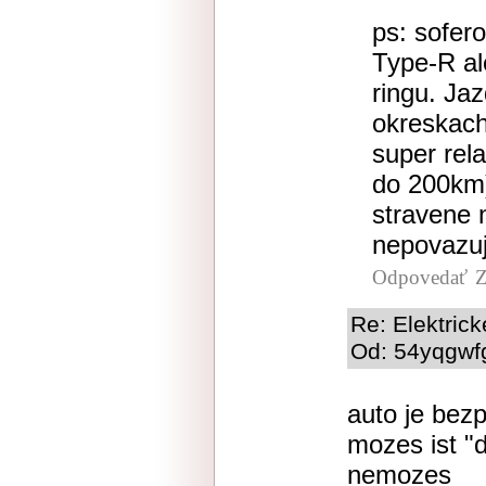
ps: sofero
Type-R al
ringu. Ja
okreskach
super rela
do 200km)
stravene n
nepovazu
Odpovedať
Z
Re: Elektric
Od: 54yqgwfg
auto je bez
mozes ist "d
nemozes