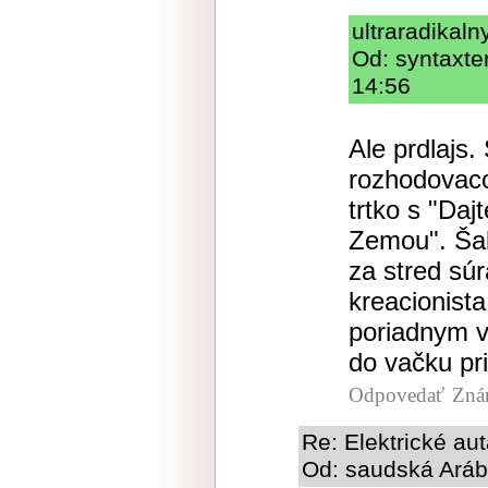
ultraradikal
Od: syntaxte
14:56
Ale prdlajs.
rozhodovaco
trtko s "Da
Zemou". Ša
za stred sú
kreacionist
poriadnym 
do vačku pr
Odpovedať
Zná
Re: Elektrické au
Od: saudská Arábi