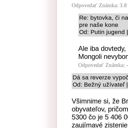
Odpovedať
Známka: 3.8
Re: bytovka, či n
pre naše kone
Od: Putin jugend 
Ale iba dovtedy,
Mongoli nevybo
Odpovedať
Známka: -
Dá sa reverze vypoč
Od: Bežný užívateľ 
Všimnime si, že Br
obyvateľov, pričom
5300 čo je 5 406 
zaujímavé zistenie