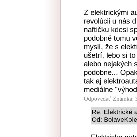
Z elektrickými a
revolúcii u nás 
naftičku kdesi s
podobné tomu voz
myslí, že s elek
ušetrí, lebo si 
alebo nejakých 
podobne... Opak
tak aj elektroau
mediálne "výhod
Odpovedať
Známka: 
Re: Elektrické 
Od: BolaveKole