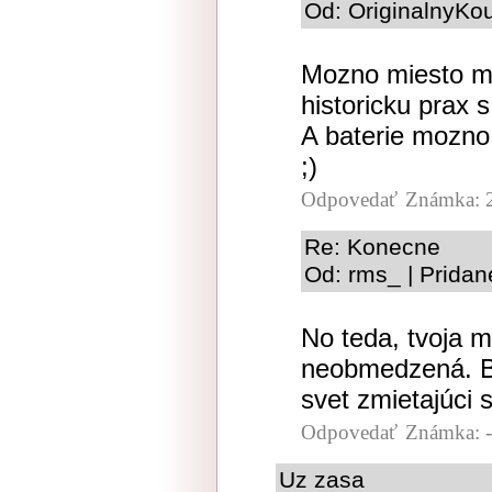
Od: OriginalnyKo
Mozno miesto med
historicku prax 
A baterie mozno
;)
Odpovedať
Známka: 
Re: Konecne
Od: rms_ | Pridan
No teda, tvoja m
neobmedzená. B
svet zmietajúci 
Odpovedať
Známka: -
Uz zasa