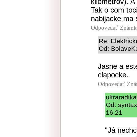
kilometrov). A 
Tak o com toci
nabijacke ma s
Odpovedať
Známka
Re: Elektric
Od: BolaveKo
Jasne a est
ciapocke.
Odpovedať
Zná
ultraradik
Od: syntax
16:21
"Já nechci