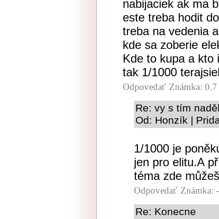
nabijaciek ak ma b
este treba hodit d
treba na vedenia a 
kde sa zoberie elek
Kde to kupa a kto 
tak 1/1000 terajsi
Odpovedať
Známka: 0.7
Re: vy s tím naděl
Od: Honzík | Prid
1/1000 je poněk
jen pro elitu.A 
téma zde můžeš
Odpovedať
Známka: -
Re: Konecne