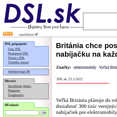
neprihlásený
Británia chce pos
DSL pripojenie
Ceny DSL
nabíjačku na kaž
Dostupnosť DSL
Fórum o DSL
Výsledky meraní
Značky:
elektromobily
Veľká Brit
Satelitná mapa SR
DSL.sk, 25.3.2022
Merače
Speedmeter
Merania
Pingmeter
Googlemeter
Veľká Británia plánuje do r
Hľadanie
dosiahnuť 300 tisíc verejnýc
nabíjačiek pre elektromobily