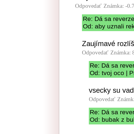
Odpovedať
Známka: -0.
Re: Dá sa reverze
Od: aby uznali re
Zaujímavé rozlíš
Odpovedať
Známka: 
Re: Dá sa rever
Od: tvoj oco | 
vsecky su vad
Odpovedať
Známka
Re: Dá sa rever
Od: bubak z bu