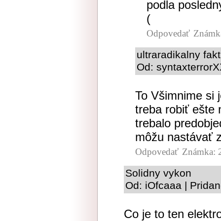
podla posledn
(
Odpovedať
Známka
ultraradikalny fak
Od: syntaxterrorX
To Všimnime si j
treba robiť ešte
trebalo predobj
môžu nastávať 
Odpovedať
Známka: 
Solidny vykon
Od: iOfcaaa | Prida
Co je to ten elektr