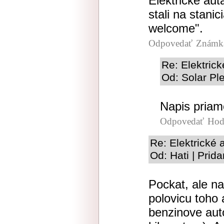
Elektricke aut
stali na stani
welcome".
Odpovedať
Známka
Re: Elektric
Od: Solar Pl
Napis priamo,
Odpovedať
Hod
Re: Elektrické 
Od: Hati | Prid
Pockat, ale na
polovicu toho
benzinove aut