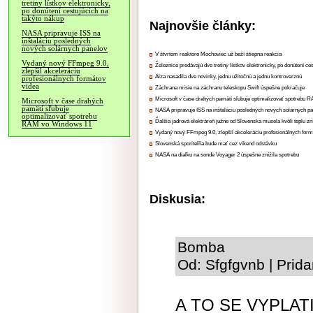
tretiny lístkov elektronicky,
po donútení cestujúcich na
takýto nákup
Najnovšie články:
NASA pripravuje ISS na
inštaláciu posledných
nových solárnych panelov
V štvrtom reaktore Mochoviec už beží štiepna reakcia
Vydaný nový FFmpeg 9.0,
Železnice predávajú dve tretiny lístkov elektronicky, po donútení ce
zlepšil akceleráciu
Alza nasadila dve novinky, jednu užitočnú a jednu kontroverznú
profesionálnych formátov
videa
Záchrana misie na záchranu teleskopu Swift úspešne pokračuje
Microsoft v čase drahých pamätí sľubuje optimalizovať spotrebu
Microsoft v čase drahých
pamätí sľubuje
NASA pripravuje ISS na inštaláciu posledných nových solárnych p
optimalizovať spotrebu
Ďalšia jadrová elektráreň južne od Slovenska musela kvôli teplu zn
RAM vo Windows 11
Vydaný nový FFmpeg 9.0, zlepšil akceleráciu profesionálnych form
Slovenská sporiteľňa bude mať cez víkend odstávku
NASA na diaľku na sonde Voyager 2 úspešne znížila spotrebu
Diskusia:
Bomba
Od: Sfgfgvnb | Prid
A TO SE VYPLATI