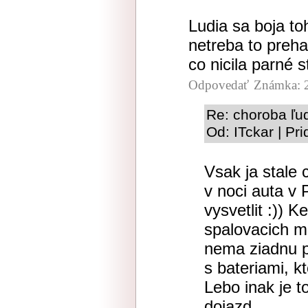
Ludia sa boja to
netreba to preha
co nicila parné 
Odpovedať
Známka: 
Re: choroba ľu
Od: ITckar | Pr
Vsak ja stale 
v noci auta v 
vysvetlit :)) 
spalovacich mo
nema ziadnu p
s bateriami, 
Lebo inak je to
dojazd.