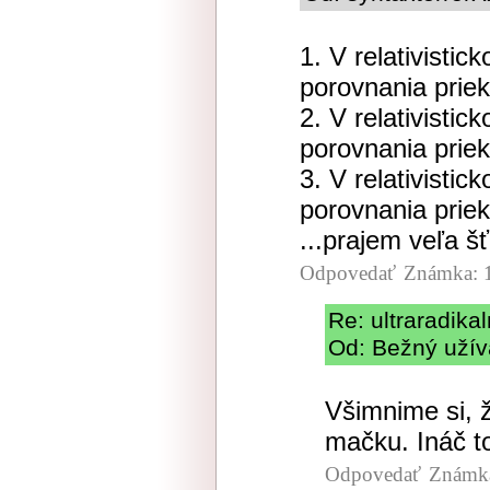
1. V relativisti
porovnania priek
2. V relativisti
porovnania priek
3. V relativisti
porovnania priek
...prajem veľa š
Odpovedať
Známka: 
Re: ultraradik
Od: Bežný užíva
Všimnime si, 
mačku. Ináč t
Odpovedať
Známka