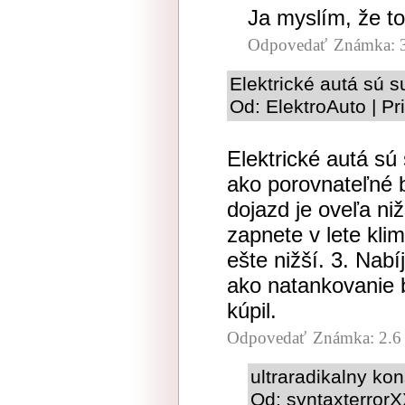
Ja myslím, že t
Odpovedať
Známka: 
Elektrické autá sú s
Od: ElektroAuto | P
Elektrické autá sú
ako porovnateľné 
dojazd je oveľa ni
zapnete v lete klim
ešte nižší. 3. Nabí
ako natankovanie b
kúpil.
Odpovedať
Známka: 2.6
ultraradikalny k
Od: syntaxterrorX