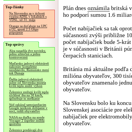
Top články
Plán dnes
oznámila
britská v
ho podporí sumou 1.6 miliard
Na Slovensku sa v tichosti
vypína ADSL v lokalitách s
VDSL, už 31. mája
Orange sa doťahuje na UPC
Počet nabíjačiek sa tak oprot
a O2, spustí 2.5 Gbps
pripojenie
súčasnosti zvýši približne 1
počet nabíjačiek bude 5-krát
Top správy
je v súčasnosti v Británii p
Alza nasadila dve novinky,
čerpacích staniciach.
jednu užitočnú a jednu
kontroverznú
Maďarsko jadrovú elektráreň
nakoniec kompletne
Británia má aktuálne podľa 
neodstavilo, Rumunsko mení
tok Dunaja
milióna obyvateľov, 300 tis
Ďalšia jadrová elektráreň
obyvateľov znamenalo jednu 
južne od Slovenska musela
kvôli teplu znížiť výkon
obyvateľov.
Železnice znižujú kvôli teplu
rýchlosť iba na 50 km/h,
spôsobuje to meškanie
Na Slovensku bolo ku koncu
Súd zakázal samojazdiacim
Google taxíkom dobíjanie v
Slovenskej asociácie pre el
noci, rušili obyvateľov
nabíjačiek pre elektromobily.
NASA na diaľku na sonde
Voyager 2 úspešne znížila
obyvateľov.
spotrebu
Železnice predávajú dve