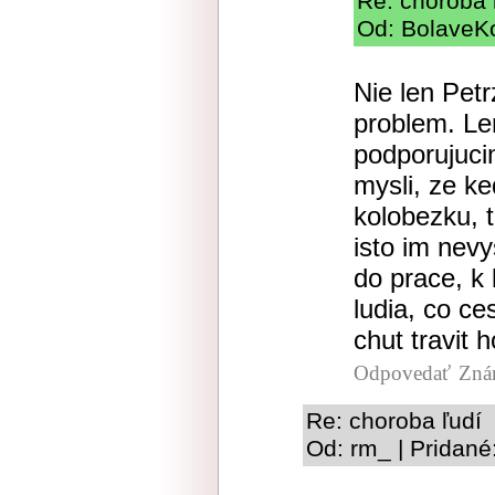
Re: choroba 
Od: BolaveKo
Nie len Petr
problem. Le
podporujucim
mysli, ze ke
kolobezku, t
isto im nevy
do prace, k 
ludia, co c
chut travit 
Odpovedať
Zná
Re: choroba ľudí
Od: rm_ | Pridané