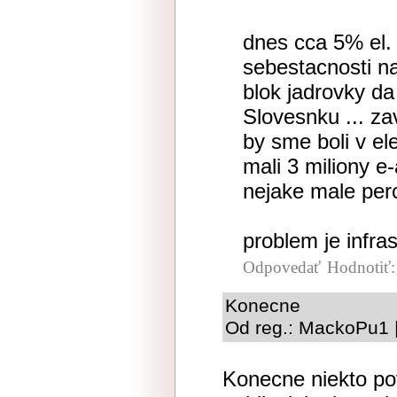
dnes cca 5% el.
sebestacnosti n
blok jadrovky da
Slovesnku ... z
by sme boli v el
mali 3 miliony e
nejake male per
problem je infra
Odpovedať
Hodnotiť
Konecne
Od reg.: MackoPu1 |
Konecne niekto pov