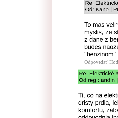
Re: Elektric
Od: Kane | P
To mas velm
myslis, ze 
z dane z ben
budes naoza
"benzinom" 
Odpovedať
Hod
Re: Elektrické 
Od reg.: andin 
Ti, co na elek
dristy prdia, l
komfortu, zaba
oddovodnia ina