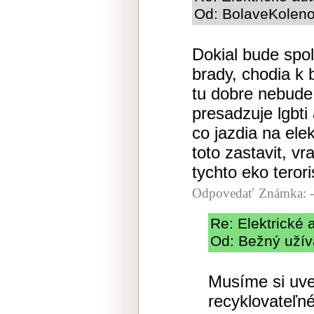
Od: BolaveKoleno 
Dokial bude spol
brady, chodia k b
tu dobre nebude.
presadzuje lgbt
co jazdia na ele
toto zastavit, v
tychto eko terori
Odpovedať
Známka: -
Re: Elektrické 
Od: Bežný užíva
Musíme si uve
recyklovateľn