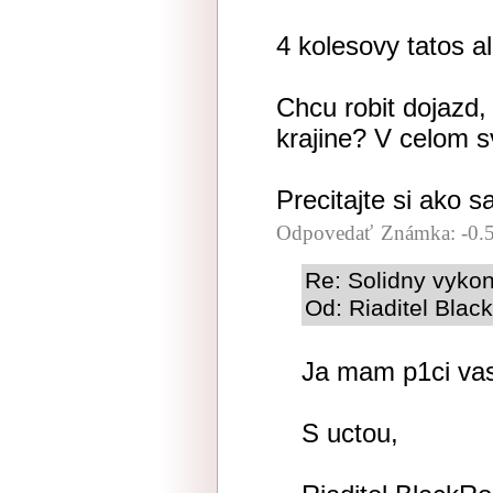
4 kolesovy tatos a
Chcu robit dojazd, 
krajine? V celom s
Precitajte si ako s
Odpovedať
Známka: -0.
Re: Solidny vyko
Od: Riaditel Blac
Ja mam p1ci vas
S uctou,