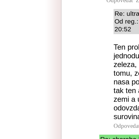
Odpovedať
Z
Re: ultr
Od reg.:
20:52
Ten pro
jednodu
zeleza,
tomu, z
nasa po
tak ten 
zemi a 
odovzda
surovin
Odpoveda