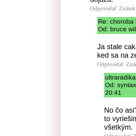
Odpovedať
Známka
Re: choroba 
Od: bruce wil
Ja stale cak
ked sa na z
Odpovedať
Zná
ultraradik
Od: syntax
20:41
No čo asi
to vyrieš
všetkým.