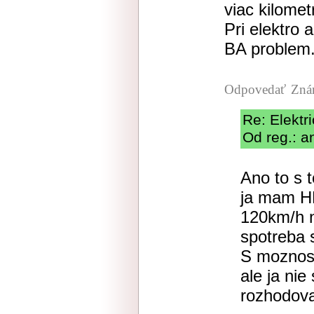
viac kilomet
Pri elektro 
BA problem
Odpovedať
Zná
Re: Elektr
Od reg.: a
Ano to s 
ja mam HE
120km/h ni
spotreba s
S moznos
ale ja ni
rozhodova