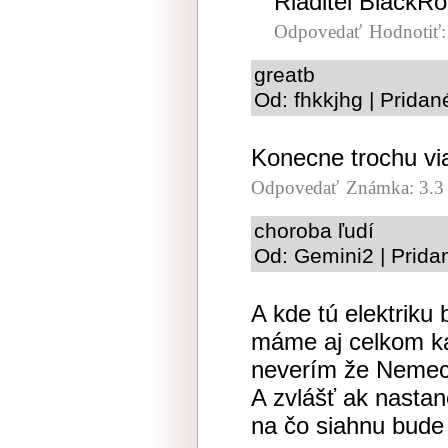
Riaditel BlackRo
Odpovedať
Hodnotiť
greatb
Od: fhkkjhg | Pridan
Konecne trochu vi
Odpovedať
Známka: 3.3
choroba ľudí
Od: Gemini2 | Prida
A kde tú elektriku
máme aj celkom ka
neverím že Nemecko
A zvlášť ak nastan
na čo siahnu bude 