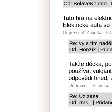
Od: BolaveKoleno | 
Tato hra na elektri
Elektricke auta su
Odpovedať
Známka: -0.
Re: vy s tím naděl
Od: Honzík | Prid
Takže děcka, poz
používat vulgari
odpovědi hned, 
Odpovedať
Známka: -
Re: Uz zasa
Od: rms_ | Pridan