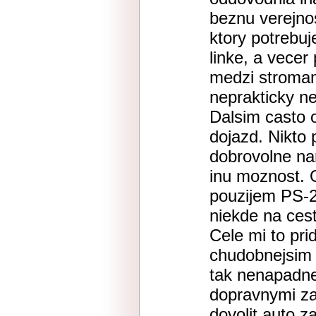
beznu verejno
ktory potrebuj
linke, a vecer
medzi stromami
neprakticky n
Dalsim casto 
dojazd. Nikto
dobrovolne na
inu moznost. 
pouzijem PS-28
niekde na ces
Cele mi to pri
chudobnejsim 
tak nenapadne
dopravnymi za
dovolit auto 