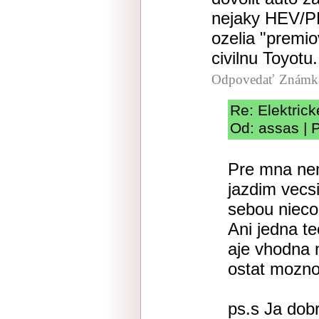
nejaky HEV/PH
ozelia "premio
civilnu Toyotu.
Odpovedať
Známka
Re: Elektric
Od: assas | 
Pre mna ne
jazdim vecsi
sebou nieco
Ani jedna t
aje vhodna 
ostat mozno
ps.s Ja dob