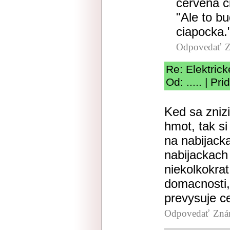
cervena c
"Ale to b
ciapocka.
Odpovedať
Z
Re: Elektric
Od: ..... | P
Ked sa zniz
hmot, tak s
na nabijack
nabijackach 
niekolkokra
domacnosti,
prevysuje c
Odpovedať
Zná