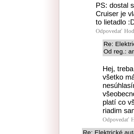
PS: dostal 
Cruiser je v
to lietadlo :
Odpovedať
Hod
Re: Elektr
Od reg.: a
Hej, treb
všetko má
nesúhlasí
všeobecnos
platí co v
riadim sa
Odpovedať
H
Re: Elektrické au