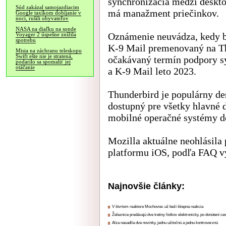
synchronizácia medzi deskt
Súd zakázal samojazdiacim
má manažment priečinkov.
Google taxíkom dobíjanie v
noci, rušili obyvateľov
NASA na diaľku na sonde
Oznámenie neuvádza, kedy b
Voyager 2 úspešne znížila
spotrebu
K-9 Mail premenovaný na T
Misia na záchranu teleskopu
Swift ešte nie je stratená,
očakávaný termín podpory s
podarilo sa spomaliť jej
otáčanie
a K-9 Mail leto 2023.
Thunderbird je populárny de
dostupný pre všetky hlavné 
mobilné operačné systémy do
Mozilla aktuálne neohlásila
platformu iOS, podľa FAQ výv
Najnovšie články:
V štvrtom reaktore Mochoviec už beží štiepna reakcia
Železnice predávajú dve tretiny lístkov elektronicky, po donútení ce
Alza nasadila dve novinky, jednu užitočnú a jednu kontroverznú