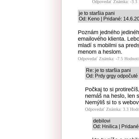
Odpovedať
Známka: -3.3
je to staršia pani
Od: Keno | Pridané: 14.6.2
Poznám jedného jedinéh
emailového klienta. Lebo
mladí s mobilmi sa pred
menom a heslom.
Odpovedať
Známka: -7.5
Hodnoti
Re: je to staršia pani
Od: Prdy grgy odpočuté 
Počkaj to si protirečí
nemáš na heslo, len s
Nemýliš si to s webo
Odpovedať
Známka: 3.3
Hodn
debilovi
Od: Hnilica | Pridan