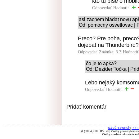
kto tu píše o mobi
Odpovedať
Hodnotiť:
asi zacnem hladat novu apk
Od: pomocny osvetlovac | P
Preco? Pre boha, preco?
dojebat na Thunderbird?
Odpovedať
Známka: 3.3
Hodnoti
čo je to apka?
Od: Dezider Točka | Pri
Lebo nejaký komsomol
Odpovedať
Hodnotiť:
Pridať komentár
NÁVŠTEVNOSŤ
|
INZE
(C) 2004, 2005 DSL.sk | Všetky práva vyhradené
Všetky uvedené informácie sú b