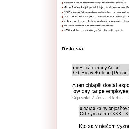
Záchrana misie na záchranu teleskopu Swift úspešne pokračuje
Microsoft v čase drahých pamätí sľubuje optimalizovať spotrebu
NASA pripravuje ISS na inštaláciu posledných nových solárnych p
Ďalšia jadrová elektráreň južne od Slovenska musela kvôli teplu zn
Vydaný nový FFmpeg 9.0, zlepšil akceleráciu profesionálnych form
Slovenská sporiteľňa bude mať cez víkend odstávku
NASA na diaľku na sonde Voyager 2 úspešne znížila spotrebu
Diskusia:
dnes má meniny Anton
Od: BolaveKoleno | Pridan
A ten chlapik dostal aspo
low pay range employee
Odpovedať
Známka: -4.5
Hodnoti
ultraradikalny objasňo
Od: syntaxterrorXXX,. X
Kto sa v niečom vyzn