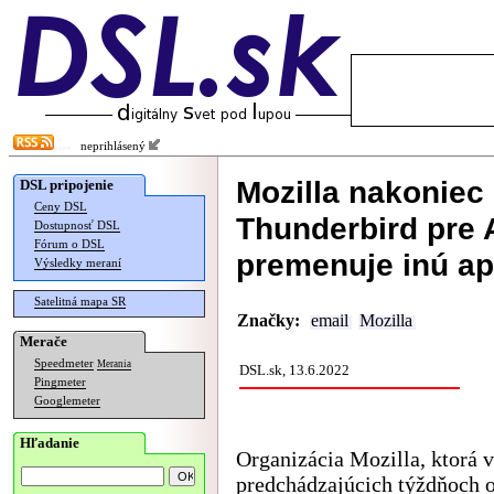
neprihlásený
Mozilla nakoniec
DSL pripojenie
Ceny DSL
Thunderbird pre A
Dostupnosť DSL
Fórum o DSL
premenuje inú ap
Výsledky meraní
Satelitná mapa SR
Značky:
email
Mozilla
Merače
Speedmeter
Merania
DSL.sk, 13.6.2022
Pingmeter
Googlemeter
Hľadanie
Organizácia Mozilla, ktorá v
predchádzajúcich týždňoch 