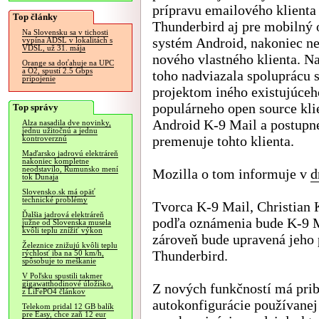
prípravu emailového klienta
Top články
Thunderbird aj pre mobilný
Na Slovensku sa v tichosti
systém Android, nakoniec ne
vypína ADSL v lokalitách s
VDSL, už 31. mája
nového vlastného klienta. N
Orange sa doťahuje na UPC
a O2, spustí 2.5 Gbps
toho nadviazala spoluprácu 
pripojenie
projektom iného existujúceh
populárneho open source kli
Top správy
Android K-9 Mail a postupne
Alza nasadila dve novinky,
jednu užitočnú a jednu
premenuje tohto klienta.
kontroverznú
Maďarsko jadrovú elektráreň
nakoniec kompletne
neodstavilo, Rumunsko mení
Mozilla o tom informuje v
d
tok Dunaja
Slovensko.sk má opäť
technické problémy
Tvorca K-9 Mail, Christian 
Ďalšia jadrová elektráreň
podľa oznámenia bude K-9 M
južne od Slovenska musela
kvôli teplu znížiť výkon
zároveň bude upravená jeho
Železnice znižujú kvôli teplu
Thunderbird.
rýchlosť iba na 50 km/h,
spôsobuje to meškanie
V Poľsku spustili takmer
gigawatthodinové úložisko,
Z nových funkčností má prib
z LiFePO4 článkov
autokonfigurácie používanej 
Telekom pridal 12 GB balík
pre Easy, chce zaň 12 eur