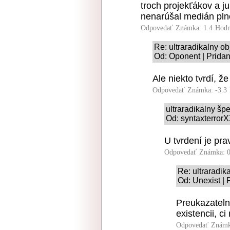
troch projekťákov a ju
nenarúšal medián pln
Odpovedať
Známka: 1.4
Hodn
Re: ultraradikalny 
Od: Oponent | Pridan
Ale niekto tvrdí, ž
Odpovedať
Známka: -3.3
ultraradikalny šp
Od: syntaxterrorX
U tvrdení je pra
Odpovedať
Známka: 0
Re: ultraradik
Od: Unexist | 
Preukazateln
existencii, c
Odpovedať
Známk