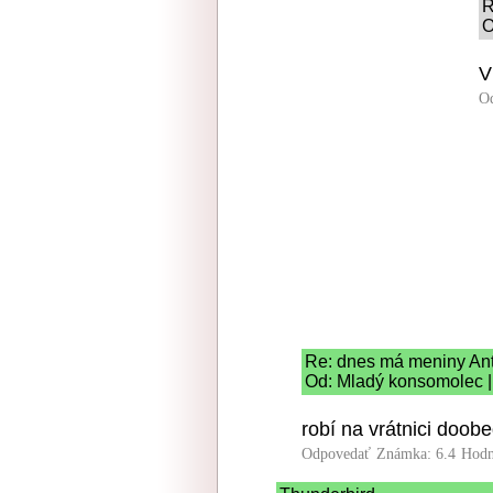
R
O
V
O
Re: dnes má meniny An
Od: Mladý konsomolec |
robí na vrátnici doo
Odpovedať
Známka: 6.4
Hodn