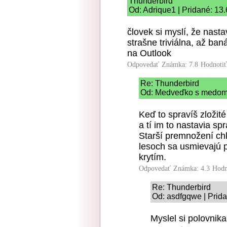
Thunderbird
Od: Adrique1 | Pridané: 13
človek si myslí, že nast
strašne triviálna, až ba
na Outlook
Odpovedať
Známka: 7.8
Hodnoti
Re: Thunderbird
Od: Medveďko s medome
Keď to spravíš zložité
a tí im to nastavia s
Starší premnožení chl
lesoch sa usmievajú p
krytím.
Odpovedať
Známka: 4.3
Hodn
Re: Thunderbird
Od: asdfgqwe | Prida
Myslel si polovnik