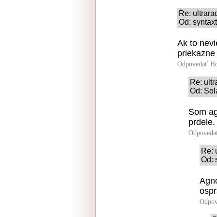
Re: ultrara
Od: syntaxt
Ak to nevi
priekazne
Odpovedať
Ho
Re: ult
Od: Sol
Som agn
prdele.
Odpoveda
Re: 
Od: 
Agno
ospr
Odpov