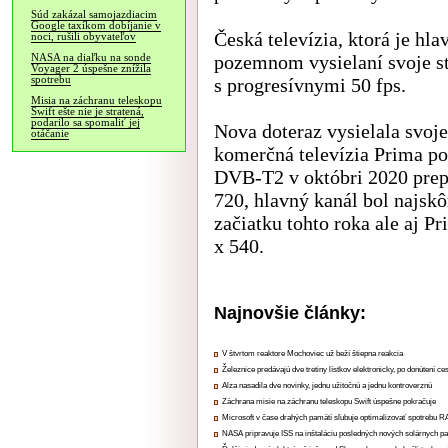
Súd zakázal samojazdiacim
Google taxíkom dobíjanie v
Česká televízia, ktorá je hl
noci, rušili obyvateľov
pozemnom vysielaní svoje st
NASA na diaľku na sonde
Voyager 2 úspešne znížila
spotrebu
s progresívnymi 50 fps.
Misia na záchranu teleskopu
Swift ešte nie je stratená,
podarilo sa spomaliť jej
Nova doteraz vysielala svoje
otáčanie
komerčná televízia Prima po
DVB-T2 v októbri 2020 prepl
720, hlavný kanál bol najskô
začiatku tohto roka ale aj Pr
x 540.
Najnovšie články:
V štvrtom reaktore Mochoviec už beží štiepna reakcia
Železnice predávajú dve tretiny lístkov elektronicky, po donútení ce
Alza nasadila dve novinky, jednu užitočnú a jednu kontroverznú
Záchrana misie na záchranu teleskopu Swift úspešne pokračuje
Microsoft v čase drahých pamätí sľubuje optimalizovať spotrebu
NASA pripravuje ISS na inštaláciu posledných nových solárnych p