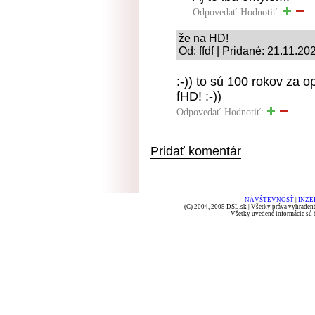
Odpovedať
Hodnotiť:
že na HD!
Od: ffdf | Pridané: 21.11.20
:-)) to sú 100 rokov za 
fHD! :-))
Odpovedať
Hodnotiť:
Pridať komentár
NÁVŠTEVNOSŤ
|
INZE
(C) 2004, 2005 DSL.sk | Všetky práva vyhradené
Všetky uvedené informácie sú b