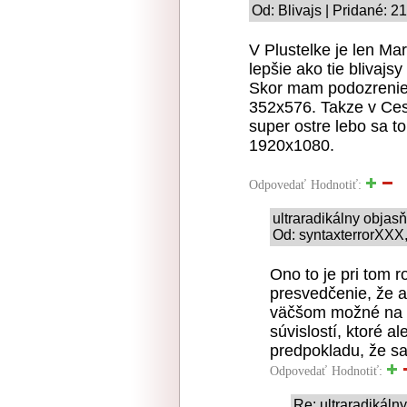
Od: Blivajs | Pridané: 2
V Plustelke je len Mar
lepšie ako tie blivajs
Skor mam podozrenie z
352x576. Takze v Ces
super ostre lebo sa t
1920x1080.
Odpovedať
Hodnotiť:
ultraradikálny obja
Od: syntaxterrorXXX,
Ono to je pri tom 
presvedčenie, že ak
väčšom možné na vy
súvislostí, ktoré 
predpokladu, že sa
Odpovedať
Hodnotiť:
Re: ultraradikál