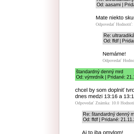
Od: aasami | Pri
Mate niekto skus
Odpovedať
Hodnotiť:
Re: ultraradi
Od: ffdf | Pri
Nemáme!
Odpovedať
Hodno
štandardný denný mrd
Od: výmrdník | Pridané: 21
chcel by som doplniť tvr
dnes medzi 13:16 a 13:1
Odpovedať
Známka: 10.0
Hodnot
Re: štandardný denný 
Od: ffdf | Pridané: 21.1
Aj to iba omylom!