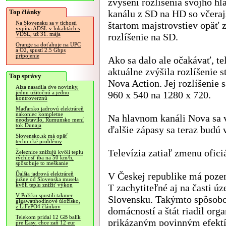
zvýšení rozlíšenia svojho h
Top články
kanálu z SD na HD so včera
štartom majstrovstiev opäť z
Na Slovensku sa v tichosti
vypína ADSL v lokalitách s
VDSL, už 31. mája
rozlíšenie na SD.
Orange sa doťahuje na UPC
a O2, spustí 2.5 Gbps
pripojenie
Ako sa dalo ale očakávať, te
aktuálne zvýšila rozlíšenie s
Top správy
Nova Action. Jej rozlíšenie s
Alza nasadila dve novinky,
960 x 540 na 1280 x 720.
jednu užitočnú a jednu
kontroverznú
Maďarsko jadrovú elektráreň
nakoniec kompletne
Na hlavnom kanáli Nova sa vč
neodstavilo, Rumunsko mení
tok Dunaja
ďalšie zápasy sa teraz budú 
Slovensko.sk má opäť
technické problémy
Televízia zatiaľ zmenu ofic
Železnice znižujú kvôli teplu
rýchlosť iba na 50 km/h,
spôsobuje to meškanie
V Českej republike má poze
Ďalšia jadrová elektráreň
južne od Slovenska musela
kvôli teplu znížiť výkon
T zachytiteľné aj na časti ú
V Poľsku spustili takmer
Slovensku. Takýmto spôsobo
gigawatthodinové úložisko,
z LiFePO4 článkov
domácností a štát riadil or
Telekom pridal 12 GB balík
prikázaným povinným efek
pre Easy, chce zaň 12 eur