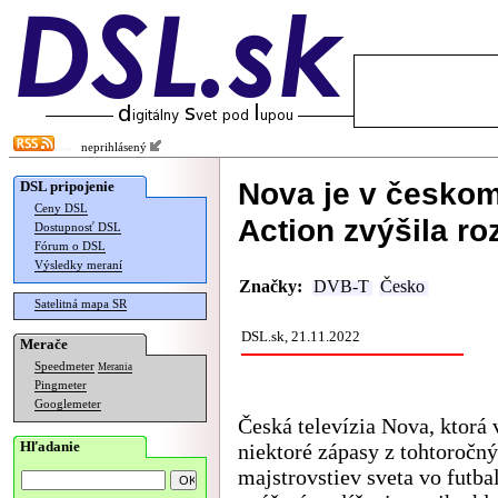
neprihlásený
Nova je v česko
DSL pripojenie
Ceny DSL
Action zvýšila ro
Dostupnosť DSL
Fórum o DSL
Výsledky meraní
Značky:
DVB-T
Česko
Satelitná mapa SR
DSL.sk, 21.11.2022
Merače
Speedmeter
Merania
Pingmeter
Googlemeter
Česká televízia Nova, ktorá 
Hľadanie
niektoré zápasy z tohtoročn
majstrovstiev sveta vo futba