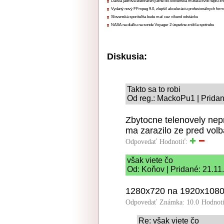
Ďalšia jadrová elektráreň južne od Slovenska musela kvôli teplu zn
Vydaný nový FFmpeg 9.0, zlepšil akceleráciu profesionálnych form
Slovenská sporiteľňa bude mať cez víkend odstávku
NASA na diaľku na sonde Voyager 2 úspešne znížila spotrebu
Diskusia:
Takto sa to robi
Od reg.: MackoPu1 | Pridan
Zbytocne telenovely nep
ma zarazilo ze pred volb
Odpovedať
Hodnotiť:
však viete čo
Od: Koňov | Pridané: 21.11
1280x720 na 1920x1080 
Odpovedať
Známka: 10.0
Hodnot
Re: však viete čo