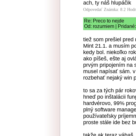
ach, ty náš hlupáčik
Odpovedať
Známka: 8.2
Hodn
Re: Preco to nejde
Od: rozumiem | Pridané
tiež som prešiel pre
Mint 21.1. a musím p
kedy bol. niekoľko ro
ako píšeš, ešte aj ov
prvým pripojením na s
musel napísať sám. v 
rozbehať nejaký win 
to sa za tých pár rok
hneď po inštalácii fu
hardvérovo, 99% prog
plný software manager
používateľsky príjemn
proste stále ide bez 
takže ak teraz váhaš, 