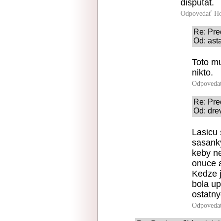
dišputát.
Odpovedať
Ho
Re: Pred
Od: ast
Toto mu
nikto.
Odpoveda
Re: Pred
Od: dre
Lasicu 
sasanky
keby ne
onuce a
Kedze j
bola u
ostatny
Odpoveda