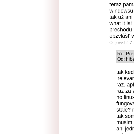
teraz pam
windowsu 
tak už ani
what it is
prechodu 
obzvlášť 
Odpovedať
Zn
Re: Pre
Od: hib
tak ked
ireleva
raz. ap
raz za 
no linu
fungova
stale? 
tak som
musim p
ani jed