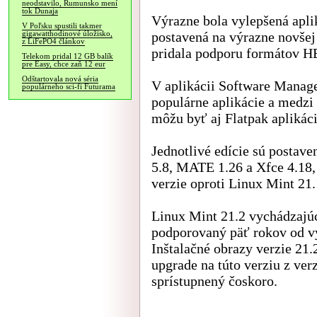
neodstavilo, Rumunsko mení
tok Dunaja
Výrazne bola vylepšená aplik
V Poľsku spustili takmer
postavená na výrazne novšej
gigawatthodinové úložisko,
z LiFePO4 článkov
pridala podporu formátov H
Telekom pridal 12 GB balík
pre Easy, chce zaň 12 eur
Odštartovala nová séria
V aplikácii Software Manage
populárneho sci-fi Futurama
populárne aplikácie a medz
môžu byť aj Flatpak aplikáci
Jednotlivé edície sú postav
5.8, MATE 1.26 a Xfce 4.18,
verzie oproti Linux Mint 21.
Linux Mint 21.2 vychádzajúc
podporovaný päť rokov od vy
Inštalačné obrazy verzie 21
upgrade na túto verziu z ver
sprístupnený čoskoro.