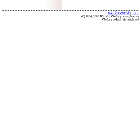
NÁVŠTEVNOSŤ
|
INZE
(C) 2004, 2005 DSL.sk | Všetky práva vyhradené
Všetky uvedené informácie sú b