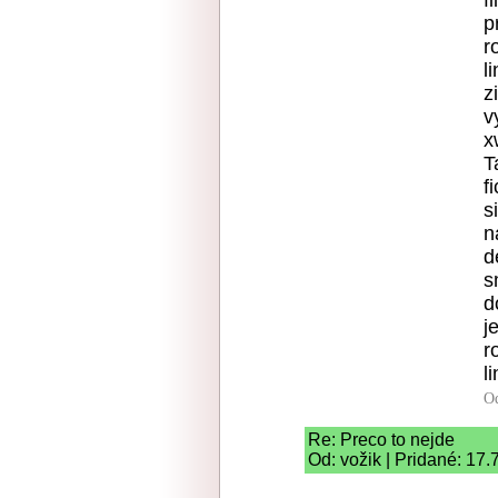
f
p
r
l
z
v
x
T
f
s
n
d
s
d
j
r
l
O
Re: Preco to nejde
Od: vožik | Pridané: 17.