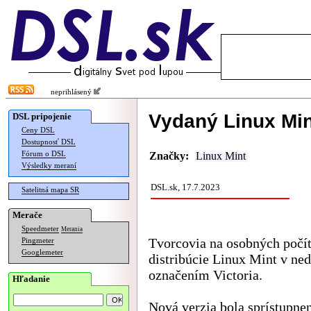
neprihlásený
Vydaný Linux Min
DSL pripojenie
Ceny DSL
Dostupnosť DSL
Fórum o DSL
Značky:
Linux Mint
Výsledky meraní
DSL.sk, 17.7.2023
Satelitná mapa SR
Merače
Speedmeter
Merania
Tvorcovia na osobných počí
Pingmeter
Googlemeter
distribúcie Linux Mint v ne
označením Victoria.
Hľadanie
Nová verzia bola sprístupnen