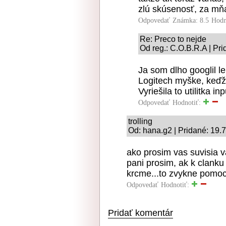
zlú skúsenosť, za mňa
Odpovedať
Známka: 8.5
Hodn
Re: Preco to nejde
Od reg.: C.O.B.R.A | Pr
Ja som dlho googlil le
Logitech myške, keďž
Vyriešila to utilitka i
Odpovedať
Hodnotiť:
trolling
Od: hana.g2 | Pridané: 19.
ako prosim vas suvisia v
pani prosim, ak k clank
krcme...to zvykne pomoc
Odpovedať
Hodnotiť:
Pridať komentár