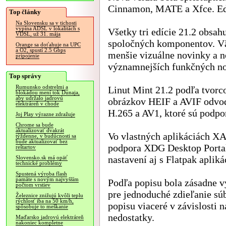
Cinnamon, MATE a Xfce. Edí
Top články
Na Slovensku sa v tichosti
vypína ADSL v lokalitách s
Všetky tri edície 21.2 obsa
VDSL, už 31. mája
spoločných komponentov. Vä
Orange sa doťahuje na UPC
a O2, spustí 2.5 Gbps
menšie vizuálne novinky a n
pripojenie
významnejších funkčných no
Top správy
Rumunsko odstrelmi a
Linut Mint 21.2 podľa tvorc
blokádou mení tok Dunaja,
aby udržalo jadrovú
obrázkov HEIF a AVIF odvo
elektráreň v chode
H.265 a AV1, ktoré sú podpo
Joj Play výrazne zdražuje
Chrome sa bude
aktualizovať dvakrát
Vo vlastných aplikáciách XA
týždenne, v budúcnosti sa
bude aktualizovať bez
podpora XDG Desktop Portal,
reštartov
nastavení aj s Flatpak apli
Slovensko.sk má opäť
technické problémy
Spustená výroba flash
pamäte s novým najvyšším
Podľa popisu bola zásadne v
počtom vrstiev
pre jednoduché zdieľanie súb
Železnice znižujú kvôli teplu
rýchlosť iba na 50 km/h,
popisu viaceré v závislosti 
spôsobuje to meškanie
nedostatky.
Maďarsko jadrovú elektráreň
nakoniec kompletne