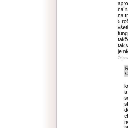
apro
nain
na t
5 ro
všet
fung
takž
tak 
je n
Odpov
R
O
k
a
s
s
d
c
n