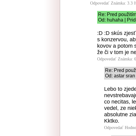
Odpovedať
Známka: 3.3
Re: Pred použitím 
Od: huhaha | Pri
:D :D skús zjes
s konzervou, ab
kovov a potom si
že či v tom je ne
Odpovedať
Známka: 6
Re: Pred použi
Od: astar sran
Lebo to zjed
nevstrebavaju
co necitas, l
vedel, ze ni
absolutne zi
Kktko.
Odpovedať
Hodno