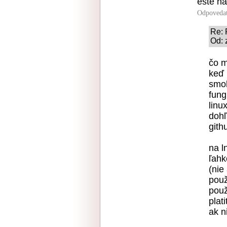
este na
Odpoveda
Re: 
Od: 
čo m
keď 
smol
fung
linu
dohľ
gith
na l
ľahk
(nie
použ
použ
plat
ak n