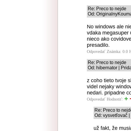
Re: Preco to nejde
Od: OriginalnyKouma
No windows ale nie
vdaka megasuper u
nieco ako covidove
presadilo.
Odpovedať
Známka: 0.0
Re: Preco to nejde
Od: hibernator | Pri
z coho tieto tvoje
videl nejaky windo
nedari. pripadne c
Odpovedať
Hodnotiť:
Re: Preco to nejd
Od: vysvetľovač |
už fakt, že musi