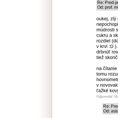
Re: Pred po
Od: prof. m
oukej, zlý
nepochopi
múdrosti s
cukru a sk
rozdiel (d
v krvi :D )
drbnúť rov
tiež skonč
na čítanie
tomu rozum
hovnometm
v novovakc
ťažké kovy
Odpovedať
Ho
Re: Pred
Od: ast