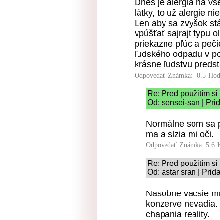
Dnes je alergia na vš
látky, to už alergie n
Len aby sa zvyšok st
vpúšťať sajrajt typu o
priekazne pľúc a peč
ľudského odpadu v pod
krásne ľudstvu preds
Odpovedať
Známka: -0.5
Hod
Re: Pred použitím si 
Od: sensei-san | Pri
Normálne som sa po
ma a slzia mi oči.
Odpovedať
Známka: 5.6
Re: Pred použitím si 
Od: astar sran | Pri
Nasobne vacsie mn
konzerve nevadia. 
chapania reality.