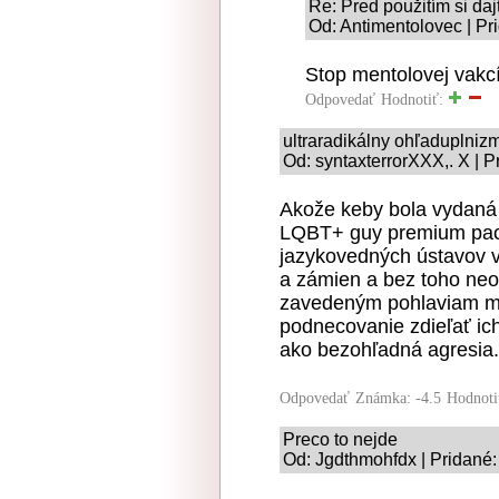
Re: Pred použitím si daj
Od: Antimentolovec | Pr
Stop mentolovej vakc
Odpovedať
Hodnotiť:
ultraradikálny ohľaduplniz
Od: syntaxterrorXXX,. X | P
Akože keby bola vydaná Fe
LQBT+ guy premium packa
jazykovedných ústavov v
a zámien a bez toho neob
zavedeným pohlaviam môž
podnecovanie zdieľať ic
ako bezohľadná agresia.
Odpovedať
Známka: -4.5
Hodnoti
Preco to nejde
Od: Jgdthmohfdx | Pridané: