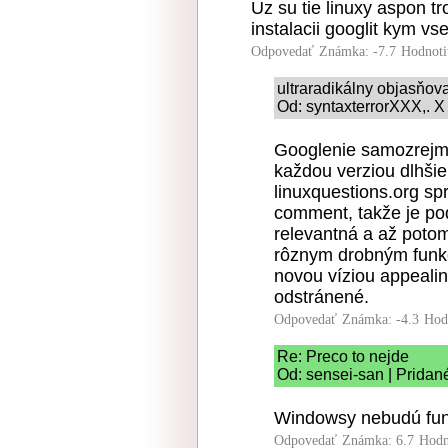
Uz su tie linuxy aspon tr
instalacii googlit kym vs
Odpovedať
Známka: -7.7
Hodnoti
ultraradikálny objasňo
Od: syntaxterrorXXX,. X
Googlenie samozrejme 
každou verziou dlhšie
linuxquestions.org sp
comment, takže je po
relevantná a až potom
rôznym drobným funkci
novou víziou appealing
odstránené.
Odpovedať
Známka: -4.3
Hod
Re: Preco to nejde
Od: sensei-san | Pridan
Windowsy nebudú fung
Odpovedať
Známka: 6.7
Hodn