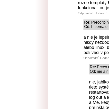
rôzne templaty 
funkcionalitou 
Odpovedať
Hodnotiť:
Re: Preco to 
Od: hibernator
a nie je leps
nikdy nezdoc
alebo linux, 
boli veci v p
Odpovedať
Hodno
Re: Preco 
Od: nie a n
nie, jablk
tieto syst
restartova
log out a 
a Me, ked
preinštalo