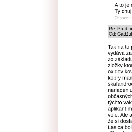
A to je
Ty chuj
Odpoveda
Re: Pred po
Od: Gádžuľ
Tak na to
vydáva za
zo základu
zložky kto
oxidov kov
kobry mamb
skafandroc
nariadeni
občasných
týchto vakc
aplikant m
vole. Ale 
že si dost
Lasica bol