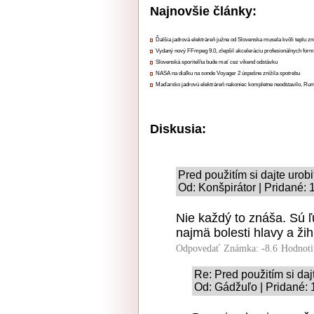
Najnovšie články:
Ďalšia jadrová elektráreň južne od Slovenska musela kvôli teplu zn
Vydaný nový FFmpeg 9.0, zlepšil akceleráciu profesionálnych form
Slovenská sporiteľňa bude mať cez víkend odstávku
NASA na diaľku na sonde Voyager 2 úspešne znížila spotrebu
Maďarsko jadrovú elektráreň nakoniec kompletne neodstavilo, Ru
Diskusia:
Pred použitím si dajte urobi
Od: Konšpirátor | Pridané: 
Nie každý to znáša. Sú ľu
najmä bolesti hlavy a žih
Odpovedať
Známka: -8.6
Hodnoti
Re: Pred použitím si daj
Od: Gádžuľo | Pridané: 