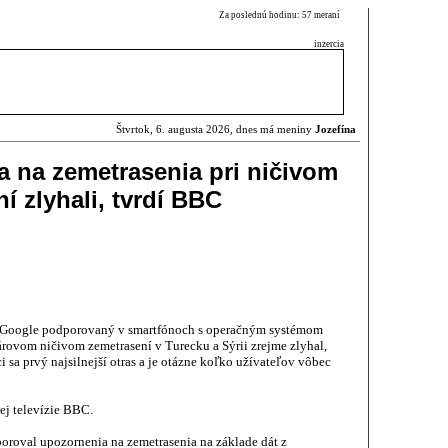
Za poslednú hodinu: 57 meraní
inzercia
Štvrtok, 6. augusta 2026, dnes má meniny
Jozefína
 na zemetrasenia pri ničivom
 zlyhali, tvrdí BBC
 Google podporovaný v smartfónoch s operačným systémom
árovom ničivom zemetrasení v Turecku a Sýrii zrejme zlyhal,
 sa prvý najsilnejší otras a je otázne koľko užívateľov vôbec
ej televízie BBC.
oroval upozornenia na zemetrasenia na základe dát z