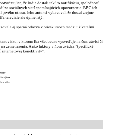
otvrdzujúce, že ľudia dostali takúto notifikáciu, spoločnosť
dí zo sociálnych sietí spomínajúcich upozornenie. BBC ich
al prvého otrasu. Jeho autor si vybavoval, že dostal zrejme
ľa televízie ale úplne istý.
dzovala aj spätná odozva v prieskumoch medzi užívateľmi.
tanovisko, v ktorom iba všeobecne vysvetľuje na čom závisí či
 na zemetrasenia. A ako faktory v ňom uvádza "špecifické
ť internetovej konektivity".
anelov
ížiť výkon
átov videa