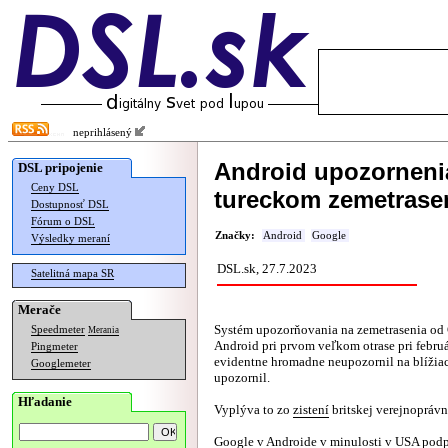
neprihlásený
Android upozornenia
DSL pripojenie
Ceny DSL
tureckom zemetrasení
Dostupnosť DSL
Fórum o DSL
Značky:
Android
Google
Výsledky meraní
DSL.sk, 27.7.2023
Satelitná mapa SR
Merače
Systém upozorňovania na zemetrasenia od
Speedmeter
Merania
Android pri prvom veľkom otrase pri febru
Pingmeter
evidentne hromadne neupozornil na blížiaci
Googlemeter
upozornil.
Hľadanie
Vyplýva to zo
zistení
britskej verejnoprávn
Google v Androide v minulosti v USA podp