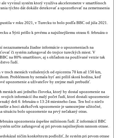
e ale vyvinul systém ktorý využíva akcelerometre v smartfónoch
rania týchto dát dokáže detekovať a upozorňovať na zemetrasenia
pustila v roku 2021, v Turecku to bolo podľa BBC od júla 2021.
cku a Sýrii prišlo k prvému a najsilnejšiemu otrasu 6. februára o
í nezaznamenala žiadne informácie o upozorneniach na
sťovať či systém zafungoval do trojice tureckých miest. V
 BBC na 80% smartfónov, aj s ohľadom na používané verzie tak
žstvo ľudí.
 v troch mestách vzdialených od epicentra 70 km až 150 km,
tihom. Problémom by nemala byť ani príliš skorá hodina, keď
vé upozornenie a užívateľov by zrejme mali prebudiť.
h mestách ani jedného človeka, ktorý by dostal upozornenie na
a svojich informácií iba malý počet ľudí, ktorí dostali upozornenie
ovnaký deň 6. februára o 13:24 miestneho času. Ten bol o niečo
kratšie a hoci akékoľvek upozornenie je samozrejme užitočné,
a situáciu bolo upozornenie na prvý nečakaný otras.
. februára upozornenia úspešne miliónom ľudí. Z informácií BBC
e systém určite zafungoval aj pri prvom najsilnejšom rannom otrase.
nedokázal ničím konkrétnym podložiť, že systém pri prvom otrase