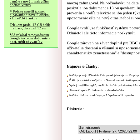
pamäte s novým najvyšším
naozaj zafungoval. Na požiadavku na dáta p
počtom vrstiev
poskytla iba dokument s 13 príspevkami ľu
V Poľsku spustili takmer
preverila a podľa televízie sa iba jeden týk
gigawatthodinové úložisko,
upozornenie ešte na prvý otras, nebol si pod
z LiFePO4 článkov
Telekom pridal 12 GB balík
Google tvrdil, že funkčnosť systému potvr
pre Easy, chce zaň 12 eur
Odmietol ale tieto informácie poskytnúť.
Súd zakázal samojazdiacim
Google taxíkom dobíjanie v
noci, rušili obyvateľov
Google zároveň na záver doplnil pre BBC s
užívatelia dostanú a všimnú si upozornenia
charakteristiky zemetrasenia" a "dostupnos
Najnovšie články:
NASA pripravuje ISS na inštaláciu posledných nových solárnych p
Ďalšia jadrová elektráreň južne od Slovenska musela kvôli teplu zn
Vydaný nový FFmpeg 9.0, zlepšil akceleráciu profesionálnych form
Slovenská sporiteľňa bude mať cez víkend odstávku
NASA na diaľku na sonde Voyager 2 úspešne znížila spotrebu
Diskusia:
Zemetrasenie
Od: Labut1 | Pridané: 27.7.2023 22:00