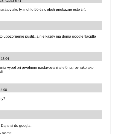
 28.7.2023 6:41
arátov ako ty, mohlo 50-tisíc obetí priekazne ešte žiť.
to upozornenie pustit.. a nie kazdy ma doma google tlacidlo
3 13:04
nia vypol pri prvotnom nastavovaní telefónu, rovnako ako
tí.
14:00
eny?
! Dajte si do googla: