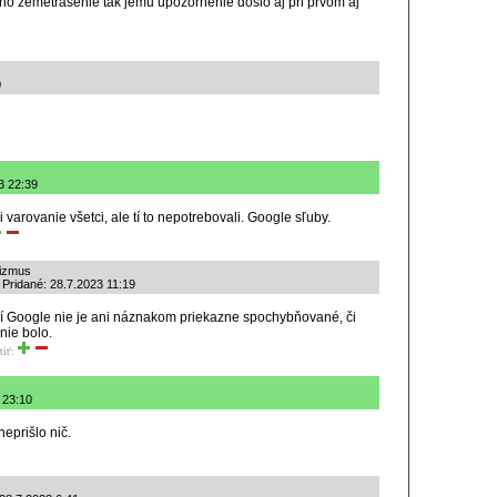
 ho zemetrasenie tak jemu upozornenie doslo aj pri prvom aj
0
3 22:39
varovanie všetci, ale tí to nepotrebovali. Google sľuby.
lizmus
 Pridané: 28.7.2023 11:19
ní Google nie je ani náznakom priekazne spochybňované, či
nie bolo.
tiť:
 23:10
eprišlo nič.