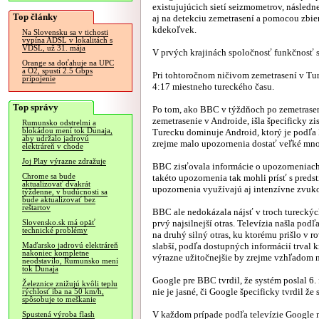
existujujúcich sietí seizmometrov, následn
Top články
aj na detekciu zemetrasení a pomocou zbie
kdekoľvek.
Na Slovensku sa v tichosti
vypína ADSL v lokalitách s
VDSL, už 31. mája
V prvých krajinách spoločnosť funkčnosť s
Orange sa doťahuje na UPC
a O2, spustí 2.5 Gbps
Pri tohtoročnom ničivom zemetrasení v Ture
pripojenie
4:17 miestneho tureckého času.
Top správy
Po tom, ako BBC v týždňoch po zemetrasen
zemetrasenie v Androide, išla špecificky zi
Rumunsko odstrelmi a
blokádou mení tok Dunaja,
Turecku dominuje Android, ktorý je podľa
aby udržalo jadrovú
zrejme malo upozornenia dostať veľké mno
elektráreň v chode
Joj Play výrazne zdražuje
BBC zisťovala informácie o upozorneniach
Chrome sa bude
takéto upozornenia tak mohli prísť s preds
aktualizovať dvakrát
upozornenia využívajú aj intenzívne zvuko
týždenne, v budúcnosti sa
bude aktualizovať bez
reštartov
BBC ale nedokázala nájsť v troch tureckýc
prvý najsilnejší otras. Televízia našla podľ
Slovensko.sk má opäť
technické problémy
na druhý silný otras, ku ktorému prišlo v r
slabší, podľa dostupných informácií trval 
Maďarsko jadrovú elektráreň
nakoniec kompletne
výrazne užitočnejšie by zrejme vzhľadom n
neodstavilo, Rumunsko mení
tok Dunaja
Google pre BBC tvrdil, že systém poslal 6
Železnice znižujú kvôli teplu
nie je jasné, či Google špecificky tvrdil ž
rýchlosť iba na 50 km/h,
spôsobuje to meškanie
V každom prípade podľa televízie Google 
Spustená výroba flash