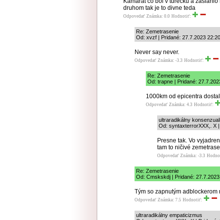
Kamarat co bol v turecku a zasiahlo
druhom tak je to divne teda
Odpovedať
Známka: 0.0
Hodnotiť:
Re: Zemetrasenie
Od: xvzf | Pridané: 27.7.2023 22:2
Never say never.
Odpovedať
Známka: -3.3
Hodnotiť:
Re: Zemetrasenie
Od: trapne | Pridané: 27.7.202
1000km od epicentra dostali 
Odpovedať
Známka: 4.3
Hodnotiť:
ultraradikálny konsenzua
Od: syntaxterrorXXX,. X |
Presne tak. Vo vyjadre
tam to ničivé zemetrase
Odpovedať
Známka: -3.3
Hodno
Re: Zemetrasenie
Od: Cmskskdj | Pridané: 27.7.2023
Tým so zapnutým adblockerom n
Odpovedať
Známka: 7.5
Hodnotiť:
ultraradikálny empaticizmus