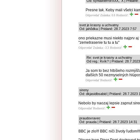
Od: syntaxterrorXXX,. X | Pridané:
Presne tak. Keby mali všetci kam
Odpovedať
Známka: 0.0
Hodnotiť:
svet je krasny a uchvatny
Od: jahôdka | Pridané: 28.7.2023 7:57
ono priekazne musi niekto najprv aj 
"zemetrasenie tu tu a tu"
Odpovedať
Známka: -3.3
Hodnotiť:
Re: svet je krasny a uchvatny
Od reg.: Kvík? | Pridané: 28.7.202
Ja som to bez hlbšieho rozmýšľa
ďalších 50 nezmyselných hlúpos
Odpovedať
Hodnotiť:
sireny
Od: dkjasidbsabid | Pridané: 28.7.2023 
Nebolo by naozaj lepsie zapnut sir
Odpovedať
Hodnotiť:
praudovravec
Od: prauda | Pridané: 28.7.2023 14:31
BBC je zlo!!! BBC niči životy ľuďom!!