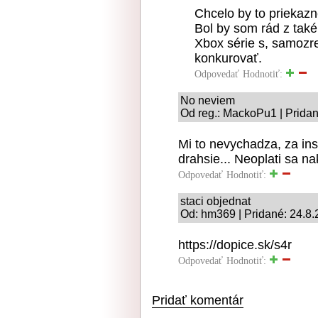
Chcelo by to priekaz
Bol by som rád z tak
Xbox série s, samozr
konkurovať.
Odpovedať
Hodnotiť:
No neviem
Od reg.: MackoPu1 | Pridan
Mi to nevychadza, za ins
drahsie... Neoplati sa na
Odpovedať
Hodnotiť:
staci objednat
Od: hm369 | Pridané: 24.8
https://dopice.sk/s4r
Odpovedať
Hodnotiť:
Pridať komentár