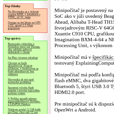
Top články
Minipočítač je postavený n
Na Slovensku sa v tichosti
vypína ADSL v lokalitách s
SoC ako v júli uvedený Bea
VDSL, už 31. mája
Ahead, Alibaba T-Head TH1
Orange sa doťahuje na UPC
a O2, spustí 2.5 Gbps
štvorjadrovým RISC-V 64
pripojenie
Xuantie C910 CPU, grafikou
Top správy
Imagination BXM-4-64 a NP
Rumunsko odstrelmi a
Processing Unit, s výkonom 4
blokádou mení tok Dunaja,
aby udržalo jadrovú
elektráreň v chode
Minipočítač má v
špecifikác
Joj Play výrazne zdražuje
testovaný ExplainingCompute
Chrome sa bude
aktualizovať dvakrát
týždenne, v budúcnosti sa
bude aktualizovať bez
Minipočítač má podľa konf
reštartov
flash eMMC, dva gigabitové E
Slovensko.sk má opäť
technické problémy
Bluetooth 5, štyri USB 3.0 
Spustená výroba flash
pamäte s novým najvyšším
HDMI2.0 port.
počtom vrstiev
V Poľsku spustili takmer
gigawatthodinové úložisko,
Pre minipočítač sú k dispoz
z LiFePO4 článkov
OpenWrt a Android.
Telekom pridal 12 GB balík
pre Easy, chce zaň 12 eur