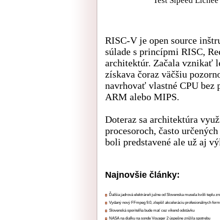
Test Sipeed Lichee
RISC-V je open source inštr
súlade s princípmi RISC, Re
architektúr. Začala vznikať 
získava čoraz väčšiu pozorno
navrhovať vlastné CPU bez p
ARM alebo MIPS.
Doteraz sa architektúra vyu
procesoroch, často určených
boli predstavené ale už aj vý
Najnovšie články:
Ďalšia jadrová elektráreň južne od Slovenska musela kvôli teplu zn
Vydaný nový FFmpeg 9.0, zlepšil akceleráciu profesionálnych form
Slovenská sporiteľňa bude mať cez víkend odstávku
NASA na diaľku na sonde Voyager 2 úspešne znížila spotrebu