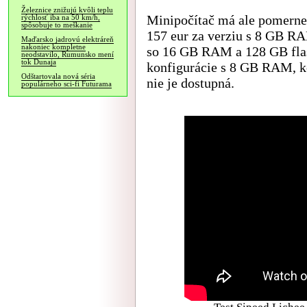
Železnice znižujú kvôli teplu
Minipočítač má ale pomerne
rýchlosť iba na 50 km/h,
spôsobuje to meškanie
157 eur za verziu s 8 GB RA
Maďarsko jadrovú elektráreň
nakoniec kompletne
so 16 GB RAM a 128 GB flas
neodstavilo, Rumunsko mení
tok Dunaja
konfigurácie s 8 GB RAM, 
Odštartovala nová séria
nie je dostupná.
populárneho sci-fi Futurama