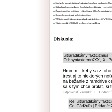
Maďarsko jadrovú elektráreň nakoniec kompletne neodstavilo, Ru
Súd zakázal samojazdiacim Google taxíkom dobíjanie v noci, rušili
Železnice znižujú kvôli teplu rýchlosť iba na 50 km/h, spôsobuje t
Slovensko.sk má opäť technické problémy
V Poľsku spustili takmer gigawatthodinové úložisko, z LiFePO4 čl
Telekom pridal 12 GB balík pre Easy, chce zaň 12 eur
Diskusia:
ultraradikálny fakticizmus
Od: syntaxterrorXXX,. X | P
Hmmm... keby sa z toho 
trest aj to niektorých no
na bežanie z ramdrive c
sa s tým chce prplať, si
Odpovedať
Známka: 1.1
Hodnoti
Re: ultraradikálny fakti
Od: Gádžuľo | Pridané: 