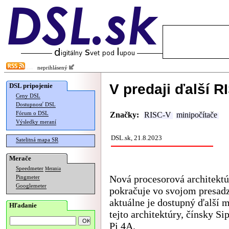
neprihlásený
V predaji ďalší R
DSL pripojenie
Ceny DSL
Dostupnosť DSL
Fórum o DSL
Značky:
RISC-V
minipočítače
Výsledky meraní
DSL.sk, 21.8.2023
Satelitná mapa SR
Merače
Speedmeter
Merania
Nová procesorová architekt
Pingmeter
Googlemeter
pokračuje vo svojom presad
aktuálne je dostupný ďalší m
Hľadanie
tejto architektúry, čínsky S
Pi 4A.