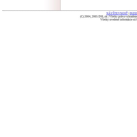
NÁVŠTEVNOSŤ
|
INZE
(C) 2004, 2005 DSL.sk | Všetky práva vyhradené
Všetky uvedené informácie sú b