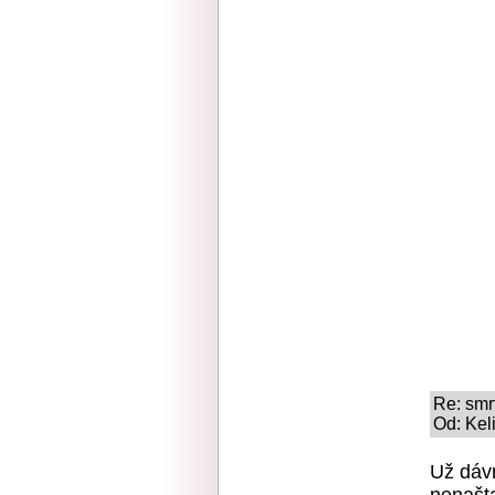
Re: smr
Od: Kel
Už dávn