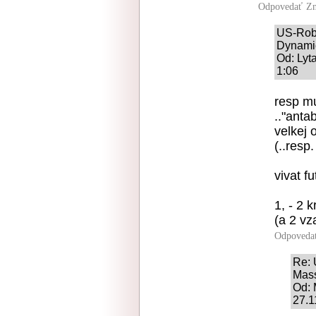
Odpovedať
Zn
US-Robo
Dynami
Od: Lyt
1:06
resp mu
.."anta
velkej 
(..resp
vivat f
1, - 2 
(a 2 vz
Odpoveda
Re: 
Mas
Od: 
27.1