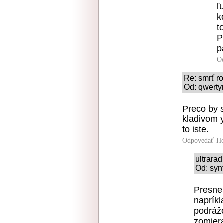
ľ
k
t
P
p
O
Re: smrť r
Od: qwerty
Preco by s
kladivom y
to iste.
Odpovedať
Ho
ultrara
Od: syn
Presne 
napríkl
podrážo
zomiera