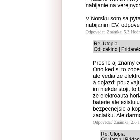
nabijanie na verejnyc
V Norsku som sa pytal
nabijanim EV, odpove
Odpovedať
Známka: 5.3
Hodn
Re: Utopia
Od: cakino | Pridané
Presne aj znamy co
Ono ked si to zobe
ale vedia ze elektr
a dojazd: pouzivaj
im niekde stoji, t
ze elektroauta hori
baterie ale existuj
bezpecnejsie a kop
zaciatku. Ale darm
Odpovedať
Známka: 2.6
Re: Utopia
Od: laran | Prida