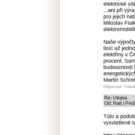
elektrické sítě
...ani při v
pro jejich na
Miloslav Fia
elektromobili
Naše výpočty 
tisíc až jedn
elektřiny v Č
procent. Sam
budoucnosti 
energetickýc
Martin Schre
Odpovedať
Známk
Re: Utopia
Od: Hati | Pri
Túto a podob
vysvtetlené t