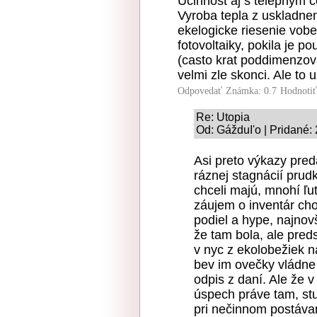
Ucinnost aj s telepnym 
Vyroba tepla z uskladnene
ekelogicke riesenie vobe
fotovoltaiky, pokila je p
(casto krat poddimenzova
velmi zle skonci. Ale to
Odpovedať
Známka: 0.7
Hodnoti
Re: Utopia
Od: GážduI'o | Pridané:
Asi preto výkazy pre
ráznej stagnácií prudk
chceli majú, mnohí ľut
záujem o inventár ch
podiel a hype, najnovš
že tam bola, ale pred
v nyc z ekolobežiek n
bev im ovečky vládne
odpis z daní. Ale že v
úspech práve tam, st
pri nečinnom postávan