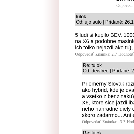
Odpoveda
tulok
Od: ujo auto | Pridané: 26.
5 ludi si kupilo BEV, 10
na X6 a podobne masink
ich tolko nejazdi ako tu)
Odpovedať
Známka: 2.7
Hodnoti
Re: tulok
Od: dewfree | Pridané: 
Priemerny Slovak rozm
ako hybrid, kde je dva
a vsetko z benzinaku)
X6, ktore sice jazdi i
neho nahradne diely d
skoro zadarmo... Ani 
Odpovedať
Známka: -3.3
Hod
Re: tulok