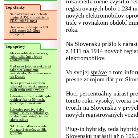
roka medziročne zvýšil o 5
Top články
registrovaných bolo 1.234 m
nových elektromobilov oprot
Na Slovensku sa v tichosti
vypína ADSL v lokalitách s
VDSL, už 31. mája
tisíc v rovnakom období mi
Orange sa doťahuje na UPC
roka.
a O2, spustí 2.5 Gbps
pripojenie
Na Slovensku prišlo k náras
Top správy
z 1111 na 1914 nových regis
Alza nasadila dve novinky,
elektromobilov.
jednu užitočnú a jednu
kontroverznú
Maďarsko jadrovú elektráreň
nakoniec kompletne
Vo svojej
správe
o tom infor
neodstavilo, Rumunsko mení
tok Dunaja
presne zdrojom dát pre Slove
Ďalšia jadrová elektráreň
južne od Slovenska musela
kvôli teplu znížiť výkon
Hoci percentuálny nárast pr
Železnice znižujú kvôli teplu
tomto roku vysoký, tvoria o
rýchlosť iba na 50 km/h,
spôsobuje to meškanie
tvorili na Slovensku v prvý
Železnice predávajú dve
tretiny lístkov elektronicky,
nových registrovaných vozid
po donútení cestujúcich na
takýto nákup
NASA na diaľku na sonde
Plug-in hybridy, teda hybridy
Voyager 2 úspešne znížila
spotrebu
Slovensku narástli až o 109.