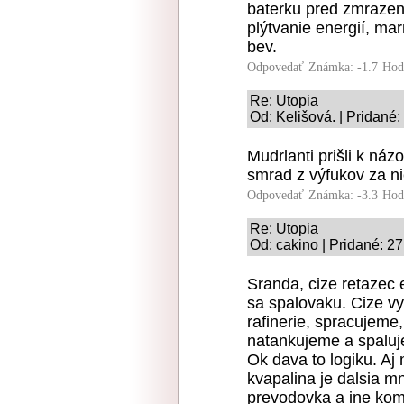
baterku pred zmrazení
plýtvanie energií, mar
bev.
Odpovedať
Známka: -1.7
Hod
Re: Utopia
Od: Kelišová. | Pridané:
Mudrlanti prišli k náz
smrad z výfukov za ni
Odpovedať
Známka: -3.3
Hod
Re: Utopia
Od: cakino | Pridané: 2
Sranda, cize retazec 
sa spalovaku. Cize v
rafinerie, spracujeme
natankujeme a spalu
Ok dava to logiku. Aj 
kvapalina je dalsia 
prevodovka a ine kom