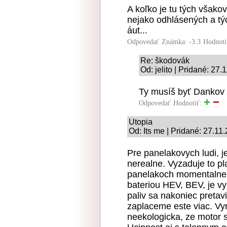
A koľko je tu tých všako
nejako odhlásených a týc
áut...
Odpovedať
Známka: -3.3
Hodnoti
Re: škodovák
Od: jelito | Pridané: 27
Ty musíš byť Dankov 
Odpovedať
Hodnotiť:
Utopia
Od: Its me | Pridané: 27.11
Pre panelakovych ludi, 
nerealne. Vyzaduje to pla
panelakoch momentalne u
bateriou HEV, BEV, je v
paliv sa nakoniec pretav
zaplaceme este viac. Vyr
neekologicka, ze motor 