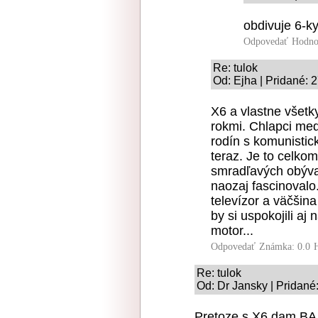
obdivuje 6-ky.
Odpovedať
Hodno
Re: tulok
Od: Ejha | Pridané: 
X6 a vlastne všetk
rokmi. Chlapci med
rodín s komunistic
teraz. Je to celko
smradľavých obýva
naozaj fascinovalo
televízor a väčšin
by si uspokojili a
motor...
Odpovedať
Známka: 0.0
Re: tulok
Od: Dr Jansky | Pridané
Pretoze s X6 dam BA -