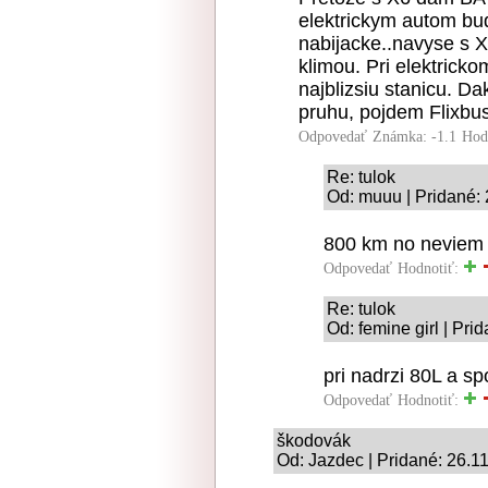
elektrickym autom b
nabijacke..navyse s 
klimou. Pri elektrick
najblizsiu stanicu. D
pruhu, pojdem Flixbu
Odpovedať
Známka: -1.1
Hod
Re: tulok
Od: muuu | Pridané:
800 km no neviem 
Odpovedať
Hodnotiť:
Re: tulok
Od: femine girl | Pri
pri nadrzi 80L a sp
Odpovedať
Hodnotiť:
škodovák
Od: Jazdec | Pridané: 26.1