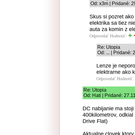
Od: x3m | Pridané: 2
Skus si pozret ako 
elektrika sa tiez n
auta za komin z el
Odpovedať
Hodnotiť:
Re: Utopia
Od: ... | Pridané:
Lenze je neporo
elektrarne ako k
Odpovedať
Hodnotiť:
Re: Utopia
Od: Hati | Pridané: 27.1
DC nabijanie ma stoji
400kilometrov, odkial
Drive Flat)
Aktualne clovek ktory