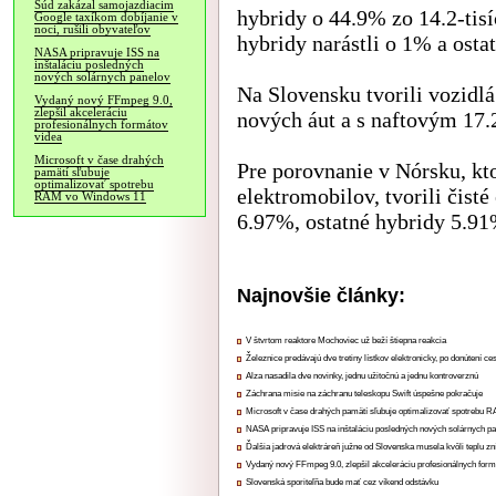
Súd zakázal samojazdiacim
hybridy o 44.9% zo 14.2-tisí
Google taxíkom dobíjanie v
noci, rušili obyvateľov
hybridy narástli o 1% a osta
NASA pripravuje ISS na
inštaláciu posledných
nových solárnych panelov
Na Slovensku tvorili vozid
Vydaný nový FFmpeg 9.0,
zlepšil akceleráciu
nových áut a s naftovým 17
profesionálnych formátov
videa
Microsoft v čase drahých
Pre porovnanie v Nórsku, kt
pamätí sľubuje
optimalizovať spotrebu
elektromobilov, tvorili čist
RAM vo Windows 11
6.97%, ostatné hybridy 5.91
Najnovšie články:
V štvrtom reaktore Mochoviec už beží štiepna reakcia
Železnice predávajú dve tretiny lístkov elektronicky, po donútení ce
Alza nasadila dve novinky, jednu užitočnú a jednu kontroverznú
Záchrana misie na záchranu teleskopu Swift úspešne pokračuje
Microsoft v čase drahých pamätí sľubuje optimalizovať spotrebu
NASA pripravuje ISS na inštaláciu posledných nových solárnych p
Ďalšia jadrová elektráreň južne od Slovenska musela kvôli teplu zn
Vydaný nový FFmpeg 9.0, zlepšil akceleráciu profesionálnych form
Slovenská sporiteľňa bude mať cez víkend odstávku