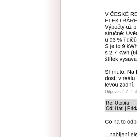
V ČESKÉ R
ELEKTRÁR
Výpočty už p
stručně: Uvěd
u 93 % řidičů
S je to 9 kW
s 2.7 kWh (6
štítek vysava
Shrnuto: Na E
dost, v reálu
levou zadní.
Odpovedať
Známk
Re: Utopia
Od: Hati | Pri
Co na to odb
...nabíjení e