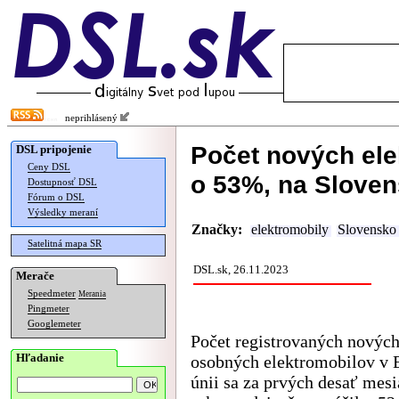
neprihlásený
Počet nových ele
DSL pripojenie
Ceny DSL
o 53%, na Slove
Dostupnosť DSL
Fórum o DSL
Výsledky meraní
Značky:
elektromobily
Slovensko
Satelitná mapa SR
DSL.sk, 26.11.2023
Merače
Speedmeter
Merania
Pingmeter
Googlemeter
Počet registrovaných nových
Hľadanie
osobných elektromobilov v 
únii sa za prvých desať mesi