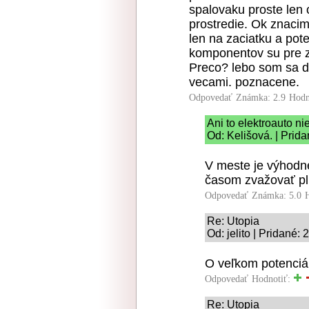
spalovaku proste len 
prostredie. Ok znacim
len na zaciatku a pot
komponentov su pre zi
Preco? lebo som sa d
vecami. poznacene.
Odpovedať
Známka: 2.9
Hodn
Ani to elektroauto nie
Od: Kelišová. | Prid
V meste je výhodne
časom zvažovať pl
Odpovedať
Známka: 5.0
Re: Utopia
Od: jelito | Pridané:
O veľkom potenciál
Odpovedať
Hodnotiť:
Re: Utopia