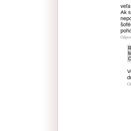
veľa
Ak s
nepo
šofé
poho
Odpov
R
M
O
V
d
O