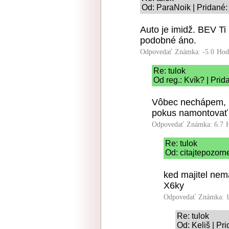
Od: ParaNoik | Pridané:
Auto je imidž. BEV Ti
podobné áno.
Odpovedať
Známka: -5.0
Hod
Re: tulok
Od reg.: Kvík? | Pri
Vôbec nechápem, k
pokus namontovať 
Odpovedať
Známka: 6.7
Re: tulok
Od: citajtepozorn
ked majitel nem
X6ky
Odpovedať
Známka: 1
Re: tulok
Od: Keliš | Pr