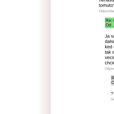
nenašta
tomuto
Odpoveda
Re: 
Od: 
Ja s
dals
ked 
tak 
vecs
chci
Odpov
R
O
?
O