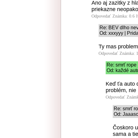
Ano aj zazitky z hl
priekazne neopako
Odpovedať
Známka: 0.6
Re: BEV dlho nev
Od: xxxyyy | Prid
Ty mas problem
Odpovedať
Známka: 1
Re: smrť rope
Od: každé auto
Keď ťa auto 
problém, nie l
Odpovedať
Známk
Re: smrť r
Od: Jaaaso
Čoskoro um
sama a tie