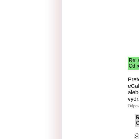
Re: 
Od r
Pret
eCal
aleb
vydr
Odpov
R
O
Š