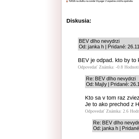
NASA na diaľku na sonde Voyager 2 úspešne znížila spotrebu
Diskusia:
BEV dlho nevydrzi
Od: janka h | Pridané: 26.1
BEV je odpad. kto by to
Odpovedať
Známka: -0.8
Hodnoti
Re: BEV dlho nevydrzi
Od: Majly | Pridané: 26
Kto sa v tom raz zviezo
Je to ako prechod z
Odpovedať
Známka: 2.6
Hodn
Re: BEV dlho nevydr
Od: janka h | Pridan