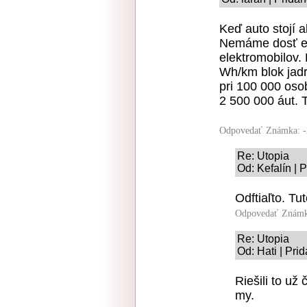
Keď auto stojí a
Nemáme dosť el
elektromobilov. 
Wh/km blok jadr
pri 100 000 os
2 500 000 áut. 
Odpovedať
Známka: -
Re: Utopia
Od: Kefalín | 
Odftiaľto. Tut
Odpovedať
Známk
Re: Utopia
Od: Hati | Pri
Riešili to už
my.