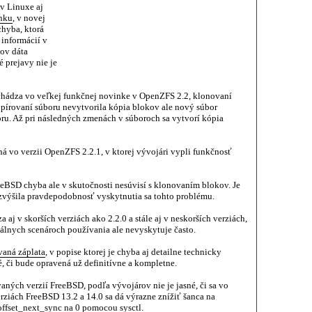
v Linuxe aj
nku
, v novej
chyba, ktorá
informácií v
ov dáta
 prejavy nie je
achádza vo veľkej funkčnej novinke v OpenZFS 2.2, klonovaní
pírovaní súboru nevytvorila kópia blokov ale nový súbor
u. Až pri následných zmenách v súboroch sa vytvorí kópia
 vo verzii OpenZFS 2.2.1, v ktorej vývojári vypli funkčnosť
eBSD chyba ale v skutočnosti nesúvisí s klonovaním blokov. Je
zvýšila pravdepodobnosť vyskytnutia sa tohto problému.
aj v skorších verziách ako 2.2.0 a stále aj v neskorších verziách,
reálnych scenároch používania ale nevyskytuje často.
vaná záplata
, v popise ktorej je chyba aj detailne technicky
é, či bude opravená už definitívne a kompletne.
ných verzií FreeBSD, podľa vývojárov nie je jasné, či sa vo
rziách FreeBSD 13.2 a 14.0 sa dá výrazne znížiť šanca na
offset_next_sync na 0 pomocou sysctl.