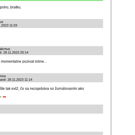
 poho, bratku.
mus
1.2023 11:03
alizmus
né: 28.11.2023 20:14
o momentalne pozivat inline...
izmus
dané: 28.11.2023 11:14
šte tak ext2, čo sa nezajebáva so žurnálovaním ako