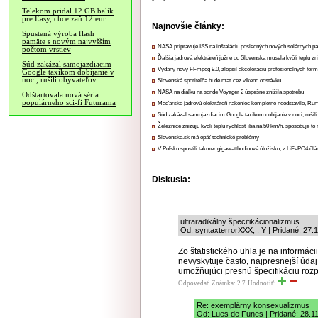
Telekom pridal 12 GB balík
pre Easy, chce zaň 12 eur
Najnovšie články:
Spustená výroba flash
pamäte s novým najvyšším
NASA pripravuje ISS na inštaláciu posledných nových solárnych p
počtom vrstiev
Ďalšia jadrová elektráreň južne od Slovenska musela kvôli teplu zn
Súd zakázal samojazdiacim
Vydaný nový FFmpeg 9.0, zlepšil akceleráciu profesionálnych form
Google taxíkom dobíjanie v
noci, rušili obyvateľov
Slovenská sporiteľňa bude mať cez víkend odstávku
NASA na diaľku na sonde Voyager 2 úspešne znížila spotrebu
Odštartovala nová séria
populárneho sci-fi Futurama
Maďarsko jadrovú elektráreň nakoniec kompletne neodstavilo, Ru
Súd zakázal samojazdiacim Google taxíkom dobíjanie v noci, rušili
Železnice znižujú kvôli teplu rýchlosť iba na 50 km/h, spôsobuje t
Slovensko.sk má opäť technické problémy
V Poľsku spustili takmer gigawatthodinové úložisko, z LiFePO4 čl
Diskusia:
ultraradikálny špecifikácionalizmus
Od: syntaxterrorXXX, . Y | Pridané: 27.
Zo štatistického uhla je na informác
nevyskytuje často, najpresnejší úda
umožňujúci presnú špecifikáciu rozp
Odpovedať
Známka: 2.7
Hodnotiť:
Re: exemplárny konsexualizmus
Od: Lues de Funes | Pridané: 28.1