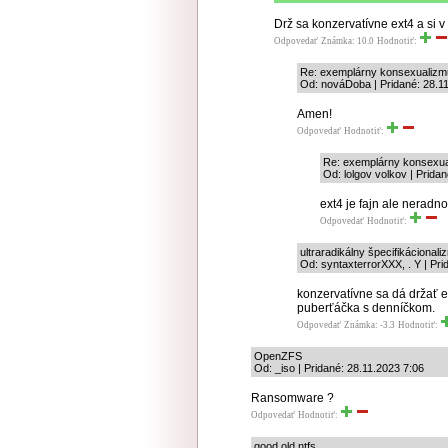
Drž sa konzervatívne ext4 a si v
Odpovedať
Známka: 10.0
Hodnotiť:
Re: exemplárny konsexualiz
Od: nováDoba | Pridané: 28.1
Amen!
Odpovedať
Hodnotiť:
Re: exemplárny konsexu
Od: lolgov volkov | Prida
ext4 je fajn ale neradn
Odpovedať
Hodnotiť:
ultraradikálny špecifikácional
Od: syntaxterrorXXX, . Y | Pri
konzervatívne sa dá držať e
puberťáčka s denníčkom.
Odpovedať
Známka: -3.3
Hodnotiť:
OpenZFS
Od: _iso | Pridané: 28.11.2023 7:06
Ransomware ?
Odpovedať
Hodnotiť:
good old ntfs