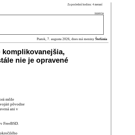
Za poslednú hodinu: 4 meraní
inzercia
Piatok, 7. augusta 2026, dnes má meniny
Štefánia
 komplikovanejšia,
tále nie je opravené
orá môže
ývojári pôvodne
avená ani v
v FreeBSD.
okročilého