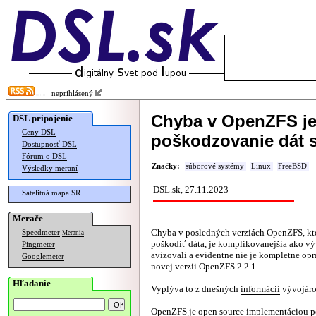
neprihlásený
Chyba v OpenZFS je
DSL pripojenie
Ceny DSL
poškodzovanie dát s
Dostupnosť DSL
Fórum o DSL
Značky:
súborové systémy
Linux
FreeBSD
Výsledky meraní
DSL.sk, 27.11.2023
Satelitná mapa SR
Merače
Chyba v posledných verziách OpenZFS, kt
Speedmeter
Merania
poškodiť dáta, je komplikovanejšia ako v
Pingmeter
avizovali a evidentne nie je kompletne opr
Googlemeter
novej verzii OpenZFS 2.2.1.
Hľadanie
Vyplýva to z dnešných
informácií
vývojáro
OpenZFS je open source implementáciou p