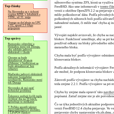
súborového systému ZFS, ktorá sa využíva 
Top články
FreeBSD. Ako sme informovali v
tomto člá
verzii z októbra OpenZFS 2.2 sa prejavuje 
Na Slovensku sa v tichosti
môže poškodzovať dáta. Podľa pôvodných 
vypína ADSL v lokalitách s
VDSL, už 31. mája
poškodených súboroch boli podľa užívateľ
nahradené nulami, či môže mať chyba aj iné
Orange sa doťahuje na UPC
a O2, spustí 2.5 Gbps
jasné.
pripojenie
Vývojári najskôr avizovali, že chyba sa n
Top správy
blokov. Funkčnosť umožňuje, aby sa pri ko
používal odkazy na bloky pôvodného súbor
Rumunsko odstrelmi a
blokádou mení tok Dunaja,
meneného bloku.
aby udržalo jadrovú
elektráreň v chode
Chyba mala byť podľa vývojárov odstránená
Chrome sa bude
klonovania blokov.
aktualizovať dvakrát
týždenne, v budúcnosti sa
bude aktualizovať bez
Podľa aktuálnych informácií vývojárov Fre
reštartov
ale možné, že podpora klonovania blokov 
Maďarsko jadrovú elektráreň
nakoniec kompletne
Zároveň podľa vývojárov sa chyba nachádza 
neodstavilo, Rumunsko mení
tok Dunaja
teda zrejme 2.2.1. Podľa vývojárov sa pri 
Slovensko.sk má opäť
technické problémy
Chybu by zrejme mala opraviť táto
navrho
popísaná. Zatiaľ zrejme nie je ale potvrden
Železnice znižujú kvôli teplu
rýchlosť iba na 50 km/h,
spôsobuje to meškanie
Čo sa týka jednotlivých aktuálne podporova
V Poľsku spustili takmer
verzii FreeBSD 12.4 chyba prejavuje. Vo ve
gigawatthodinové úložisko,
prejavenie chyby nastavením vfs.zfs.dmu_
z LiFePO4 článkov