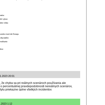
anelov
ížiť výkon
átov videa
munsko mení tok Dunaja
 obyvateľov
o meškanie
ánkov
11.2023 20:01
ii, že chyba sa pri reálnych scenároch používania ale
j o percentuálnej pravdepodobnosti nereálnych scenárov,
tylu priekazne úplne všetkých incidentov.
1.2023 1:12