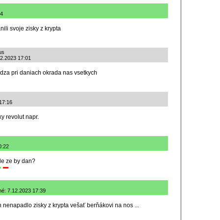
44
nili svoje zisky z krypta
us
12.2023 17:01
vadza pri daniach okrada nas vsetkych
 17:16
y revolut napr.
0:22
ale ze by dan?
ané: 7.12.2023 17:39
n nenapadlo zisky z krypta vešať berňákovi na nos ...