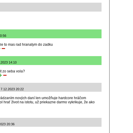
20:56
 ze to mas rad hranatym do zadku
2.2023 14:10
bit zo seba vola?
: 7.12.2023 20:22
avádzaním nových daní len umožňuje hardcore hráčom
l hrať život na istotu, už priekazne darmo vykrikuje, že ako
2023 20:36