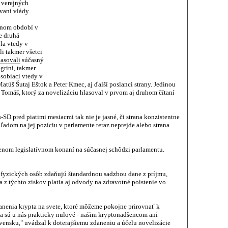
 verejných
vaní vlády.
bnom období v
e druhá
ola vtedy v
li takmer všetci
lasovali
súčasný
egrini, takmer
ôsobiaci vtedy v
atúš Šutaj Eštok a Peter Kmec, aj ďalší poslanci strany. Jedinou
Tomáš, ktorý za novelizáciu hlasoval v prvom aj druhom čítaní
SD pred piatimi mesiacmi tak nie je jasné, či strana konzistentne
ľadom na jej pozíciu v parlamente teraz neprejde alebo strana
enom legislatívnom konaní na súčasnej schôdzi parlamentu.
n fyzických osôb zdaňujú štandardnou sadzbou dane z príjmu,
z týchto ziskov platia aj odvody na zdravotné poistenie vo
anenia krypta na svete, ktoré môžeme pokojne prirovnať k
ia sú u nás prakticky nulové - našim kryptonadšencom ani
ensku," uvádzal k doterajšiemu zdaneniu a účelu novelizácie