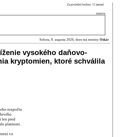
Za poslednú hodinu: 11 meraní
inzercia
Sobota, 8. augusta 2026, dnes má meniny
Oskár
níženie vysokého daňovo-
a kryptomien, ktoré schválila
neho rozpočtu
odového
 len pred
do platnosti.
trení vo