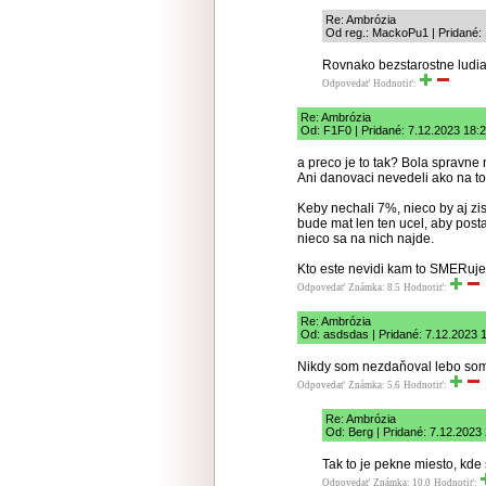
Re: Ambrózia
Od reg.: MackoPu1 | Pridané:
Rovnako bezstarostne ludia n
Odpovedať
Hodnotiť:
Re: Ambrózia
Od: F1F0 | Pridané: 7.12.2023 18:
a preco je to tak? Bola spravne
Ani danovaci nevedeli ako na to a
Keby nechali 7%, nieco by aj zi
bude mat len ten ucel, aby post
nieco sa na nich najde.
Kto este nevidi kam to SMERuje,
Odpovedať
Známka: 8.5
Hodnotiť:
Re: Ambrózia
Od: asdsdas | Pridané: 7.12.2023 
Nikdy som nezdaňoval lebo som 
Odpovedať
Známka: 5.6
Hodnotiť:
Re: Ambrózia
Od: Berg | Pridané: 7.12.2023
Tak to je pekne miesto, kde 
Odpovedať
Známka: 10.0
Hodnotiť: