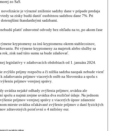
morej zo SaS.
 novelizácie je výrazné zníženie sadzby dane v prípade predaja
vtedy sa zisky budú daniť osobitnou sadzbou dane 7%. Pri
ť doterajšími štandardnými sadzbami.
 nebudú platiť zdravotné odvody bez ohľadu na to, po akom čase
 výmene kryptomeny za inú kryptomenu okrem stablecoinov,
ňovaniu. Pri výmene kryptomeny za majetok alebo služby sa
 rok, zisk nad túto sumu sa bude zdaňovať.
tnej legislatívy v zdaňovacích obdobiach od 1. januára 2024.
cie zvýšilo príjmy rozpočtu a či nižšia sadzba naopak nebude viesť
 k zdaňovaniu príjmov viacerých osôb na Slovensku a spolu s
výšeniu príjmov verejnej správy.
dy uvádza nejaké odhady zvýšenia príjmov, uvádza ale
ní spolu a najmä zrejme uvádza dva rozličné údaje. Na jednom
ýšenie príjmov verejnej správy z viacerých úprav zdanenie
 inom mieste uvádza očakávané zvýšenie príjmov z daní fyzických
jmov zdravotných poisťovní o 4 milióny eur.
stujúcich na takýto nákup