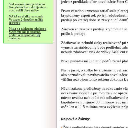
jeden z predkladateľov novelizácie Peter C
Súd zakázal samojazdiacim
Google taxíkom dobíjanie v
Prvou zásadnou zmenou zatiaľ stále platnej
noci, rušili obyvateľov
kryptomeny aspoň rok po jej nadobudnutí, 
NASA na diaľku na sonde
predaji po kratšej dobe sa zisky budú dani
Voyager 2 úspešne znížila
spotrebu
Zároveň zo ziskov z predaja kryptomien sa
Misia na záchranu teleskopu
Swift ešte nie je stratená,
prišlo k predaju.
podarilo sa spomaliť jej
otáčanie
Zdaňovať sa nebudú zisky realizované pri
výmena za stablecoiny bude podliehať zda
nebude zdaňovať zisk do výšky 2400 eur za
Nové pravidlá majú platiť podľa zatiaľ pla
Nie je jasné, o koľko by zrušenie novelizá
ako naznačovali navrhovatelia novelizácie
väčším rozvojom tohto sektora dokonca k z
Návrh zákona predložený na rokovanie vlá
očakávané zvýšenie príjmov za viac opatre
mieste uvádza na budúci rok odhadované zv
kapitálových príjmov 33 miliónov eur, na
osôb len o 11.5 milióna eur a zvýšenie prí
Najnovšie články:
Železnice predávajú dve tretiny lístkov elektronicky, po donútení ce