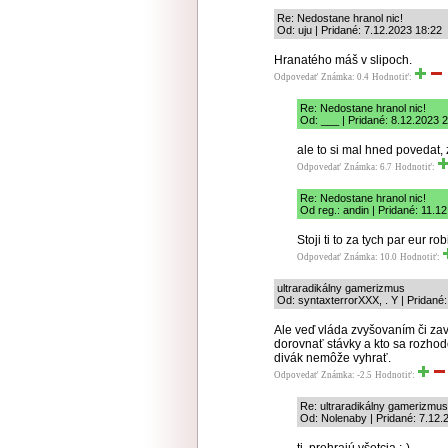
Re: Nedostane hranol nic!
Od: uju | Pridané: 7.12.2023 18:22
Hranatého máš v slipoch.
Odpovedať
Známka: 0.4
Hodnotiť:
Re: Nedostane hranol nic!
Od: ___ | Pridané: 8.12.2023 
ale to si mal hned povedat,
Odpovedať
Známka: 6.7
Hodnotiť:
Re: Nedostane hranol nic!
Od reg.: andin | Pridané: 11.1
Stoji ti to za tych par eur ro
Odpovedať
Známka: 10.0
Hodnotiť:
ultraradikálny gamerizmus
Od: syntaxterrorXXX, . Y | Pridané
Ale veď vláda zvyšovaním či z
dorovnať stávky a kto sa rozhodo
divák nemôže vyhrať.
Odpovedať
Známka: -2.5
Hodnotiť:
Re: ultraradikálny gamerizmus
Od: Nolenaby | Pridané: 7.12.