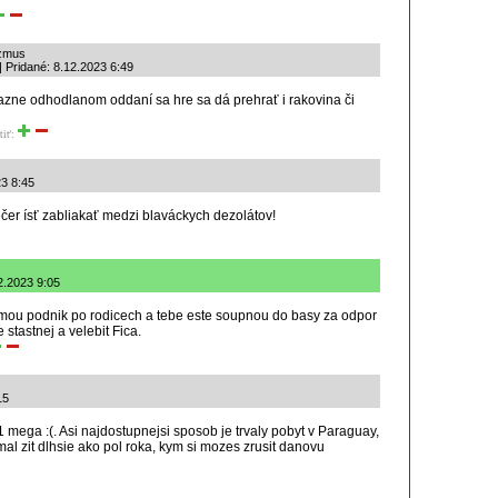
izmus
| Pridané: 8.12.2023 6:49
ekazne odhodlanom oddaní sa hre sa dá prehrať i rakovina či
tiť:
23 8:45
čer ísť zabliakať medzi blaváckych dezolátov!
2.2023 9:05
vemou podnik po rodicech a tebe este soupnou do basy za odpor
stastnej a velebit Fica.
15
1 mega :(. Asi najdostupnejsi sposob je trvaly pobyt v Paraguay,
al zit dlhsie ako pol roka, kym si mozes zrusit danovu