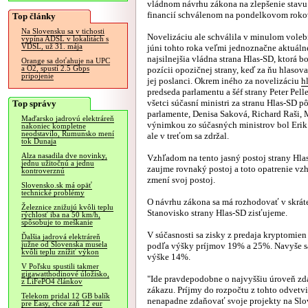
vládnom návrhu zákona na zlepšenie stavu
financií schválenom na pondelkovom roko
Top články
Na Slovensku sa v tichosti
Novelizáciu ale schválila v minulom vole
vypína ADSL v lokalitách s
VDSL, už 31. mája
júni tohto roka veľmi jednoznačne aktuáln
najsilnejšia vládna strana Hlas-SD, ktorá b
Orange sa doťahuje na UPC
a O2, spustí 2.5 Gbps
pozícii opozičnej strany, keď za ňu hlasova
pripojenie
jej poslanci. Okrem iného za novelizáciu
h
predseda parlamentu a šéf strany Peter Pell
všetci súčasní ministri za stranu Hlas-SD p
Top správy
parlamente, Denisa Saková, Richard Raši, M
Maďarsko jadrovú elektráreň
výnimkou zo súčasných ministrov bol Erik 
nakoniec kompletne
neodstavilo, Rumunsko mení
ale v treťom sa zdržal.
tok Dunaja
Alza nasadila dve novinky,
Vzhľadom na tento jasný postoj strany Hlas-
jednu užitočnú a jednu
zaujme rovnaký postoj a toto opatrenie vzh
kontroverznú
zmení svoj postoj.
Slovensko.sk má opäť
technické problémy
O návrhu zákona sa má rozhodovať v skrát
Železnice znižujú kvôli teplu
Stanovisko strany Hlas-SD zisťujeme.
rýchlosť iba na 50 km/h,
spôsobuje to meškanie
V súčasnosti sa zisky z predaja kryptomie
Ďalšia jadrová elektráreň
južne od Slovenska musela
podľa výšky príjmov 19% a 25%. Navyše sa 
kvôli teplu znížiť výkon
výške 14%.
V Poľsku spustili takmer
gigawatthodinové úložisko,
"Ide pravdepodobne o najvyššiu úroveň zd
z LiFePO4 článkov
zákazu. Príjmy do rozpočtu z tohto odvetv
Telekom pridal 12 GB balík
nenapadne zdaňovať svoje projekty na Slov
pre Easy, chce zaň 12 eur