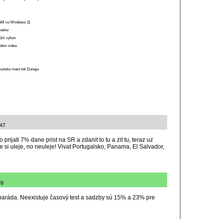
 RAM vo Windows 11
anelov
ížiť výkon
átov videa
munsko mení tok Dunaja
:47
prijati 7% dane prist na SR a zdanit to tu a zit tu, teraz uz
e si uleje, no neuleje! Vivat Portugalsko, Panama, El Salvador,
59
itparáda. Neexistuje časový test a sadzby sú 15% a 23% pre