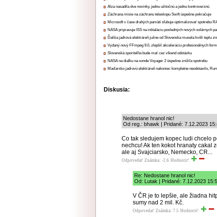
Alza nasadila dve novinky, jednu užitočnú a jednu kontroverznú
Záchrana misie na záchranu teleskopu Swift úspešne pokračuje
Microsoft v čase drahých pamätí sľubuje optimalizovať spotrebu
NASA pripravuje ISS na inštaláciu posledných nových solárnych p
Ďalšia jadrová elektráreň južne od Slovenska musela kvôli teplu zn
Vydaný nový FFmpeg 9.0, zlepšil akceleráciu profesionálnych form
Slovenská sporiteľňa bude mať cez víkend odstávku
NASA na diaľku na sonde Voyager 2 úspešne znížila spotrebu
Maďarsko jadrovú elektráreň nakoniec kompletne neodstavilo, Ru
Diskusia:
Nedostane hranol nic!
Od reg.: bhawk | Pridané: 7.12.2023 15
Co tak sledujem kopec ludi chcelo po 
nechcu! Ak ten kokot hranaty cakal z
ale aj Svajciarsko, Nemecko, CR...
Odpovedať
Známka: -2.6
Hodnotiť:
Re: Nedostane hranol nic!
Od: Lutak | Pridané: 7.12.2023 15:
V ČR je to lepšie, ale žiadna h
sumy nad 2 mil. Kč.
Odpovedať
Známka: 7.5
Hodnotiť: