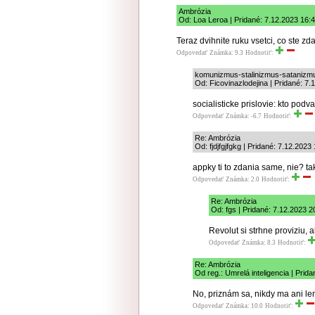
Ambrózia
Od: Loa Leroa | Pridané: 7.12.2023 16:
Teraz dvihnite ruku vsetci, co ste zda
Odpovedať
Známka: 9.3
Hodnotiť:
komunizmus-stalinizmus-satanizm
Od: Ficovinazlodejina | Pridané: 7.
socialisticke prislovie: kto pod
Odpovedať
Známka: -6.7
Hodnotiť:
Re: Ambrózia
Od: fjdjfgjfgkg | Pridané: 7.12.2023
appky ti to zdania same, nie? tak
Odpovedať
Známka: 2.0
Hodnotiť:
Re: Ambrózia
Od: fgs | Pridané: 7.12.2023 2
Revolut si strhne proviziu, 
Odpovedať
Známka: 8.3
Hodnotiť:
Re: Ambrózia
Od reg.: Umrelá inteligencia | Prid
No, priznám sa, nikdy ma ani le
Odpovedať
Známka: 10.0
Hodnotiť: