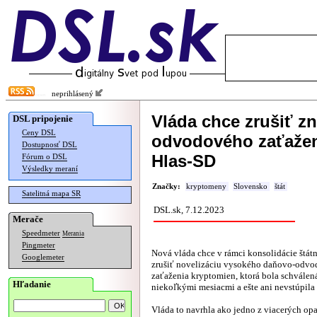
neprihlásený
Vláda chce zrušiť z
DSL pripojenie
Ceny DSL
odvodového zaťaženi
Dostupnosť DSL
Hlas-SD
Fórum o DSL
Výsledky meraní
Značky:
kryptomeny
Slovensko
štát
Satelitná mapa SR
DSL.sk, 7.12.2023
Merače
Speedmeter
Merania
Pingmeter
Nová vláda chce v rámci konsolidácie štát
Googlemeter
zrušiť novelizáciu vysokého daňovo-odv
zaťaženia kryptomien, ktorá bola schválená
Hľadanie
niekoľkými mesiacmi a ešte ani nevstúpila 
Vláda to navrhla ako jedno z viacerých opa