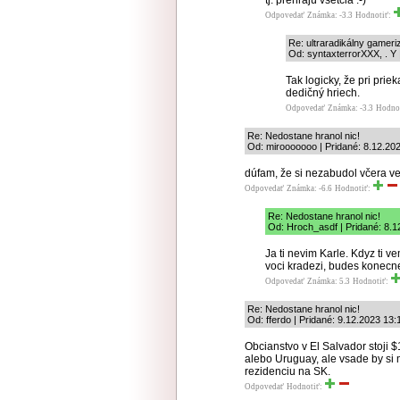
tj. prehrajú všetcia :-)
Odpovedať
Známka: -3.3
Hodnotiť:
Re: ultraradikálny gamer
Od: syntaxterrorXXX, . Y 
Tak logicky, že pri pri
dedičný hriech.
Odpovedať
Známka: -3.3
Hodno
Re: Nedostane hranol nic!
Od: mirooooooo | Pridané: 8.12.20
dúfam, že si nezabudol včera ve
Odpovedať
Známka: -6.6
Hodnotiť:
Re: Nedostane hranol nic!
Od: Hroch_asdf | Pridané: 8.1
Ja ti nevim Karle. Kdyz ti 
voci kradezi, budes konecne 
Odpovedať
Známka: 5.3
Hodnotiť:
Re: Nedostane hranol nic!
Od: fferdo | Pridané: 9.12.2023 13:
Obcianstvo v El Salvador stoji $
alebo Uruguay, ale vsade by si m
rezidenciu na SK.
Odpovedať
Hodnotiť: