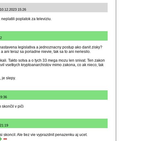
 10.12.2023 15:26
eplatili poplatok za televiziu.
22
 nastavena legislativa a jednoznacny postup ako danit zisky?
 ani teraz sa poriadne nievie, tak sa to ani neriesilo.
skali. Takto sotva a o tych 33 mega mozu len snivat. Ten zakon
avil vsetkych kryptoanarchistov mimo zakona, co ak nieco, tak
 je slepy.
19:36
skončil v piči
 21:19
si skoncil. Ale tiez vie vyprazdnit penazenku aj ucet.