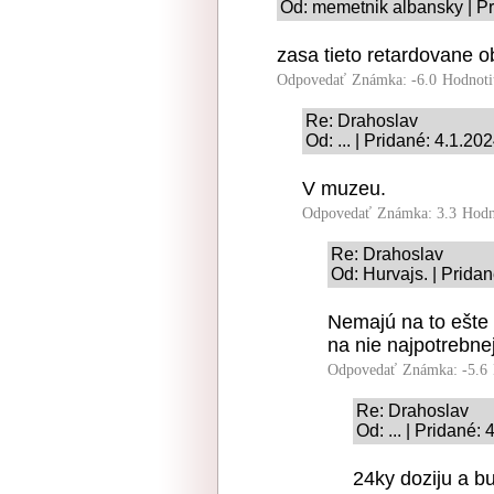
Od: memetnik albansky | Pr
zasa tieto retardovane 
Odpovedať
Známka: -6.0
Hodnoti
Re: Drahoslav
Od: ... | Pridané: 4.1.20
V muzeu.
Odpovedať
Známka: 3.3
Hodn
Re: Drahoslav
Od: Hurvajs. | Prida
Nemajú na to ešte 
na nie najpotrebnej
Odpovedať
Známka: -5.6
Re: Drahoslav
Od: ... | Pridané:
24ky doziju a 