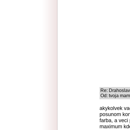
Re: Drahoslav
Od: tvoja mam
akykolvek va
posunom kont
farba, a veci
maximum kde 