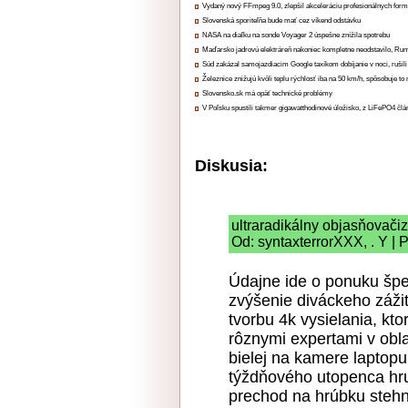
Vydaný nový FFmpeg 9.0, zlepšil akceleráciu profesionálnych form
Slovenská sporiteľňa bude mať cez víkend odstávku
NASA na diaľku na sonde Voyager 2 úspešne znížila spotrebu
Maďarsko jadrovú elektráreň nakoniec kompletne neodstavilo, Ru
Súd zakázal samojazdiacim Google taxíkom dobíjanie v noci, rušili
Železnice znižujú kvôli teplu rýchlosť iba na 50 km/h, spôsobuje t
Slovensko.sk má opäť technické problémy
V Poľsku spustili takmer gigawatthodinové úložisko, z LiFePO4 čl
Diskusia:
ultraradikálny objasňovač
Od: syntaxterrorXXX, . Y | 
Údajne ide o ponuku špe
zvýšenie diváckeho záži
tvorbu 4k vysielania, kt
rôznymi expertami v obla
bielej na kamere laptopu,
týždňového utopenca hru
prechod na hrúbku stehn