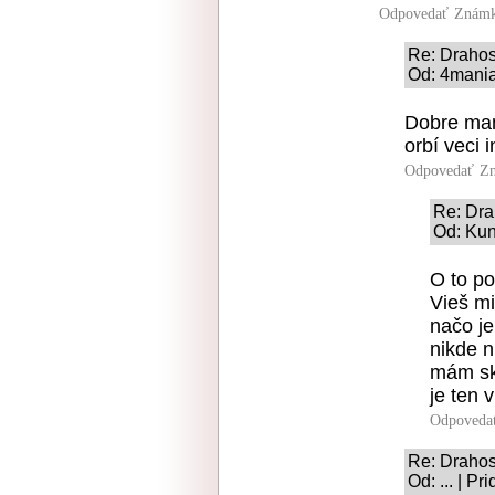
Odpovedať
Známk
Re: Drahos
Od: 4maniak
Dobre man
orbí veci 
Odpovedať
Zn
Re: Dra
Od: Kun
O to po
Vieš mi
načo je
nikde n
mám skú
je ten
Odpoveda
Re: Drahos
Od: ... | P