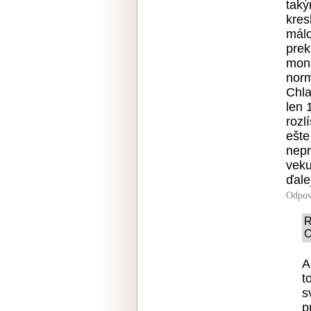
taký
kres
málo
prek
moni
norm
Chla
len 
rozl
ešte
nepr
veku
ďale
Odpov
R
O
A
t
s
p