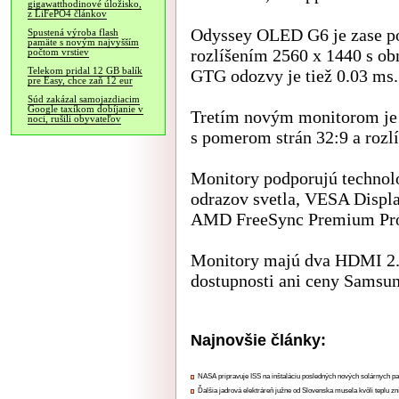
gigawatthodinové úložisko,
z LiFePO4 článkov
Odyssey OLED G6 je zase po
Spustená výroba flash
pamäte s novým najvyšším
rozlíšením 2560 x 1440 s o
počtom vrstiev
Telekom pridal 12 GB balík
GTG odozvy je tiež 0.03 ms.
pre Easy, chce zaň 12 eur
Súd zakázal samojazdiacim
Google taxíkom dobíjanie v
Tretím novým monitorom je
noci, rušili obyvateľov
s pomerom strán 32:9 a rozl
Monitory podporujú technol
odrazov svetla, VESA Displ
AMD FreeSync Premium Pr
Monitory majú dva HDMI 2.1
dostupnosti ani ceny Samsun
Najnovšie články:
NASA pripravuje ISS na inštaláciu posledných nových solárnych p
Ďalšia jadrová elektráreň južne od Slovenska musela kvôli teplu zn