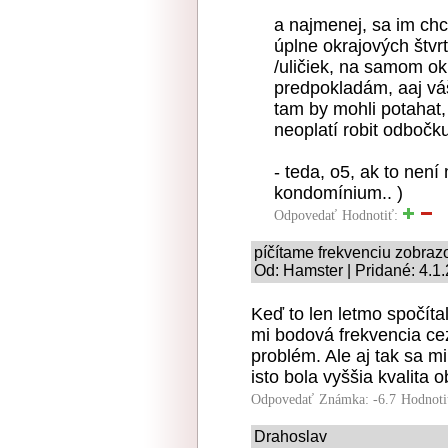
a najmenej, sa im chc
úplne okrajových štvrt
/uličiek, na samom okr
predpokladám, aaj váš 
tam by mohli potahat, r
neoplatí robit odbočku
- teda, o5, ak to není
kondomínium.. )
Odpovedať
Hodnotiť:
píčítame frekvenciu zobra
Od: Hamster | Pridané: 4.1
Keď to len letmo spočít
mi bodová frekvencia ce
problém. Ale aj tak sa mi
isto bola vyššia kvalita 
Odpovedať
Známka: -6.7
Hodnoti
Drahoslav