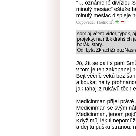
“… oznámené divíziou S
minulý mesiac” ešteže tak
minulý mesiac displeje n
Odpovedať
Hodnotiť:
som aj včera videl, týpek, aj
projekty, na ntbk drahších j
barák, starý..
Od: Lyta ZkrachZneuzNasra
Jó, žít se dá i s paní Sm
v tom je ten zakopanej p
Bejt věčně věků bez šan
a koukat na ty prohnanc
jak tahaj' z rukávů těch e
Medicinman přijel právě
Medicinman se svým ná
Medicinman, jenom pojďt
Když můj lék ti nepomůže
a dej tu pušku stranou, n