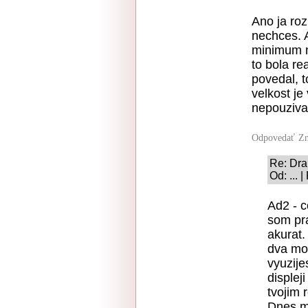
Ano ja roz
nechces. A
minimum na
to bola re
povedal, t
velkost j
nepouziv
Odpovedať
Zn
Re: Dra
Od: ... 
Ad2 - c
som pr
akurat.
dva mon
vyuzije
displej
tvojim
Dnes m