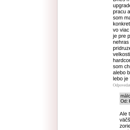
upgrade
pracu a
som mal
konkret
vo viac
je pre 
nehras 
pridruz
velkost
hardcor
som ch
alebo b
lebo je
Odpoveda
málo
Od: 
Ale 
väčš
zori