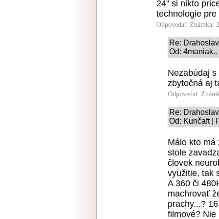
24" si nikto pri
technologie pre 
Odpovedať
Známka: 2
Re: Drahoslav
Od: 4maniak.. 
Nezabúdaj s 
zbytočná aj t
Odpovedať
Známk
Re: Drahoslav
Od: Kunčaft | 
Málo kto má 
stole zavadz
človek neuro
využitie, tak
A 360 či 480
machrovať ž
prachy...? 16
filmové? Nie 