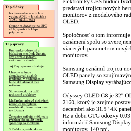
elektroniky CES budúci týž
Top články
predstaví trojicu nových he
monitorov z modelového ra
Na Slovensku sa v tichosti
vypína ADSL v lokalitách s
VDSL, už 31. mája
OLED.
Orange sa doťahuje na UPC
a O2, spustí 2.5 Gbps
pripojenie
Spoločnosť o tom informuje
oznámení
spolu so zverejne
Top správy
viacerých parametrov novýc
Rumunsko odstrelmi a
monitorov.
blokádou mení tok Dunaja,
aby udržalo jadrovú
elektráreň v chode
Joj Play výrazne zdražuje
Samsung oznámil trojicu no
Chrome sa bude
OLED panely so zaujímavý
aktualizovať dvakrát
týždenne, v budúcnosti sa
Samsung Display vyrábajúco
bude aktualizovať bez
reštartov
Slovensko.sk má opäť
Odyssey OLED G8 je 32" OL
technické problémy
2160, ktorý je zrejme post
Maďarsko jadrovú elektráreň
nakoniec kompletne
neodstavilo, Rumunsko mení
decembri ako 31.5" 4K pane
tok Dunaja
Hz a dobu GTG odozvy 0.03
Železnice znižujú kvôli teplu
rýchlosť iba na 50 km/h,
informácií Samsung Display
spôsobuje to meškanie
monitorov, 140 ppi.
V Poľsku spustili takmer