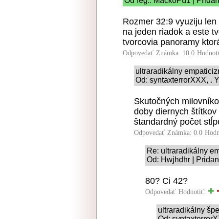
Od reg.: MackoPu1 | Pridan
Rozmer 32:9 vyuziju len
na jeden riadok a este t
tvorcovia panoramy ktorá
Odpovedať
Známka: 10.0
Hodnot
ultraradikálny empatici
Od: syntaxterrorXXX, . Y
Skutočných milovníkov
doby diernych štítkov
štandardný počet stĺpc
Odpovedať
Známka: 0.0
Hodn
Re: ultraradikálny e
Od: Hwjhdhr | Pridan
80? Ci 42?
Odpovedať
Hodnotiť:
ultraradikálny šp
Od: syntaxterrorX