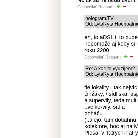
Nejak sa mi neda uverit,
Odpovedať
Hodnotiť:
hologram.TV
Od: LytaRyta Hochbatnic
eh, to aDSL ti to bude
nepomože aj keby si m
roku 2200
Odpovedať
Hodnotiť:
Re: A kde to vyuzijem?
Od: LytaRyta Hochbatnic
tie lokality - tak nejv
činžáky, / sídliská, 
a supervily, teda mult
..velko-vily, sídla
boháču
(..alejo, tam dotiahnu
kolektore, hoc aj na 
Plesá, v Tatrych-Fatry