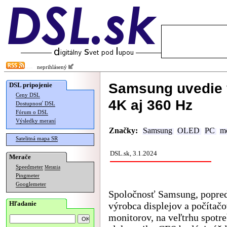
neprihlásený
Samsung uvedie 
DSL pripojenie
Ceny DSL
4K aj 360 Hz
Dostupnosť DSL
Fórum o DSL
Výsledky meraní
Značky:
Samsung
OLED
PC
m
Satelitná mapa SR
DSL.sk, 3.1.2024
Merače
Speedmeter
Merania
Pingmeter
Googlemeter
Spoločnosť Samsung, popre
Hľadanie
výrobca displejov a počítač
monitorov, na veľtrhu spotr