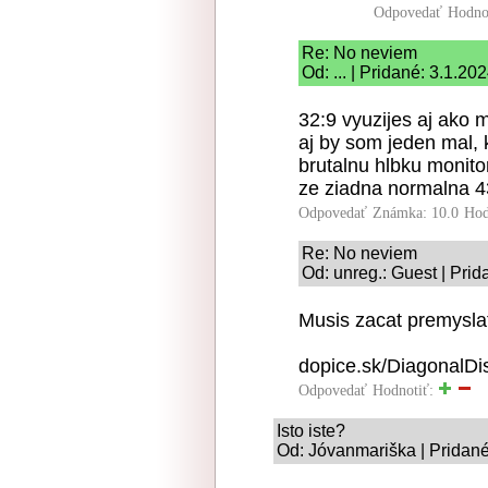
Odpovedať
Hodno
Re: No neviem
Od: ... | Pridané: 3.1.20
32:9 vyuzijes aj ako m
aj by som jeden mal, 
brutalnu hlbku monito
ze ziadna normalna 4
Odpovedať
Známka: 10.0
Hod
Re: No neviem
Od: unreg.: Guest | Prid
Musis zacat premyslat
dopice.sk/DiagonalDi
Odpovedať
Hodnotiť:
Isto iste?
Od: Jóvanmariška | Pridané