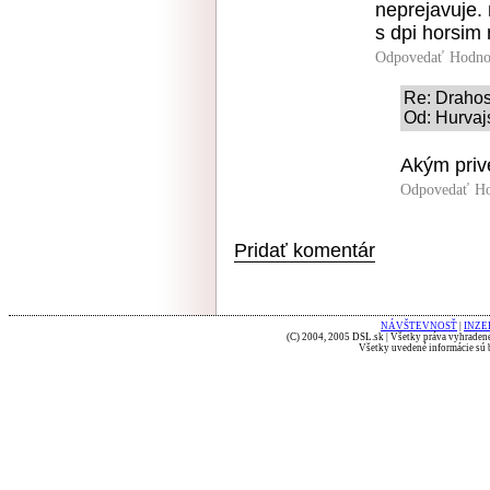
neprejavuje.
s dpi horsim 
Odpovedať
Hodno
Re: Drahos
Od: Hurvajs
Akým priv
Odpovedať
Ho
Pridať komentár
NÁVŠTEVNOSŤ
|
INZE
(C) 2004, 2005 DSL.sk | Všetky práva vyhradené
Všetky uvedené informácie sú b