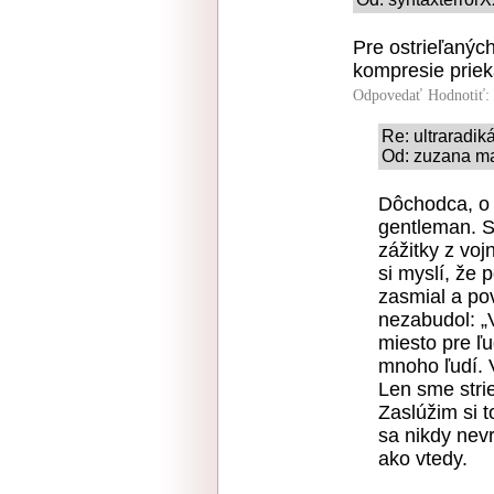
Pre ostrieľanýc
kompresie priek
Odpovedať
Hodnotiť:
Re: ultraradik
Od: zuzana ma
Dôchodca, o k
gentleman. S
zážitky z voj
si myslí, že 
zasmial a po
nezabudol: „
miesto pre ľu
mnoho ľudí. 
Len sme strie
Zaslúžim si t
sa nikdy nev
ako vtedy.