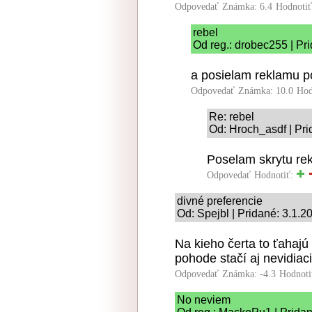
Odpovedať
Známka: 6.4
Hodnoti
rebel
Od reg.: drobec255 | Pr
a posielam reklamu po
Odpovedať
Známka: 10.0
Hod
Re: rebel
Od: Hroch_asdf | Pri
Poselam skrytu rek
Odpovedať
Hodnotiť:
divné preferencie
Od: Spejbl | Pridané: 3.1.2
Na kieho čerta to ťahaj
pohode stačí aj nevidiac
Odpovedať
Známka: -4.3
Hodnoti
No neviem