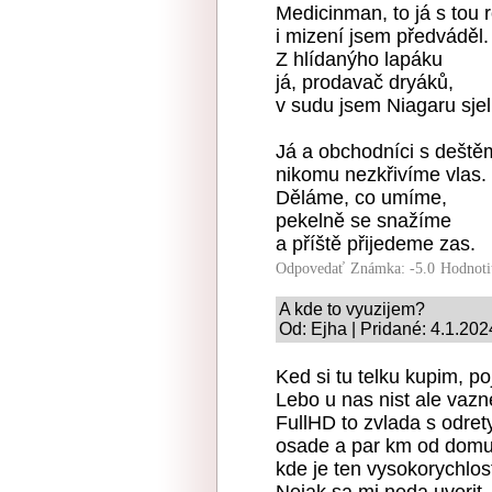
Medicinman, to já s tou
i mizení jsem předváděl.
Z hlídanýho lapáku
já, prodavač dryáků,
v sudu jsem Niagaru sjel
Já a obchodníci s deště
nikomu nezkřivíme vlas.
Děláme, co umíme,
pekelně se snažíme
a příště přijedeme zas.
Odpovedať
Známka: -5.0
Hodnoti
A kde to vyuzijem?
Od: Ejha | Pridané: 4.1.202
Ked si tu telku kupim, 
Lebo u nas nist ale vazne
FullHD to zvlada s odre
osade a par km od domu 
kde je ten vysokorychlos