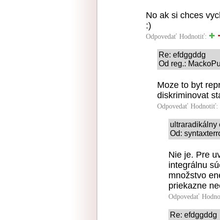
No ak si chces vyc
:)
Odpovedať
Hodnotiť:
Re: efdggddg
Od reg.: MackoPu
Moze to byt rep
diskriminovat st
Odpovedať
Hodnotiť:
ultraradikáln
Od: syntaxterr
Nie je. Pre 
integrálnu sú
množstvo ene
priekazne ne
Odpovedať
Hodno
Re: efdggddg