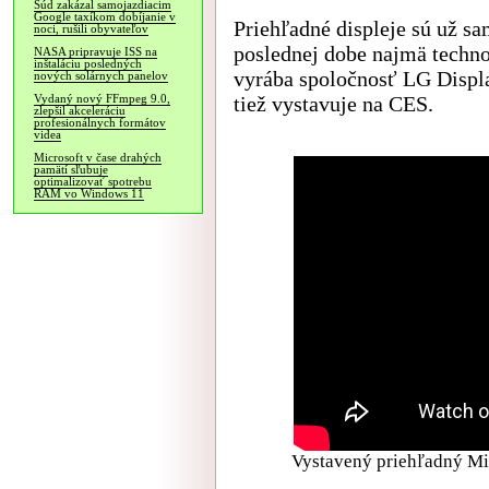
Súd zakázal samojazdiacim
Google taxíkom dobíjanie v
Priehľadné displeje sú už s
noci, rušili obyvateľov
poslednej dobe najmä techn
NASA pripravuje ISS na
inštaláciu posledných
vyrába spoločnosť LG Display
nových solárnych panelov
tiež vystavuje na CES.
Vydaný nový FFmpeg 9.0,
zlepšil akceleráciu
profesionálnych formátov
videa
Microsoft v čase drahých
pamätí sľubuje
optimalizovať spotrebu
RAM vo Windows 11
Vystavený priehľadný Mi