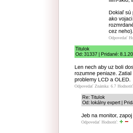
Dokiaľ sú 
ako vojaci
rozmrdané
cez neho)
Odpovedať
Ho
Titulok
Od: 31337 | Pridané: 8.1.2
Len nech aby uz boli do
rozumne peniaze. Zatial 
problemy LCD a OLED.
Odpovedať
Známka: 6.7
Hodnoti
Re: Titulok
Od: lokálny expert | Pri
Jeb na monitor, zapoj s
Odpovedať
Hodnotiť: