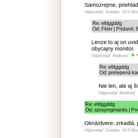
Samozrejme, priehladn
Odpovedať
Známka: 10.0
Hod
Re: efdggddg
Od: Fkler | Pridané:
Lenze to aj on uvidi
obycajny monitor.
Odpovedať
Hodnotiť:
Re: efdggddg
Od: prelepená ka
Nie len, ale aj 
Odpovedať
Hodnotiť:
Re: efdggddg
Od: sprayingmantis | Pr
Okná/dvere, zrkadlá, p
Odpovedať
Známka: 10.0
Hod