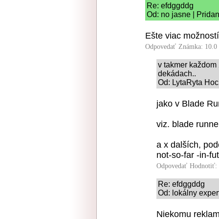
Re: efdggddg
Od: no jasne | Prida
Ešte viac možnost
Odpovedať
Známka: 10.0
v takmer každom 2 
dekádach..
Od: LytaRyta Hoch
jako v Blade R
viz. blade runn
a x dalších, po
not-so-far -in-fu
Odpovedať
Hodnotiť:
Re: efdggddg
Od: lokálny exper
Niekomu reklamu