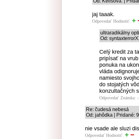
Od: Kelišová. | Prid
jaj taaak.
Odpovedať
Hodnotiť:
ultraradikálny op
Od: syntaxterrorX
Celý kredit za t
pripísať na vrub
ponuka na ukonč
vláda odignoruj
namiesto svojho 
do stojatých vô
konzultačných st
Odpovedať
Známka: -
Re: čudesá nebesá
Od: jahôdka | Pridané: 
nie vsade ale sluzi di
Odpovedať
Hodnotiť: