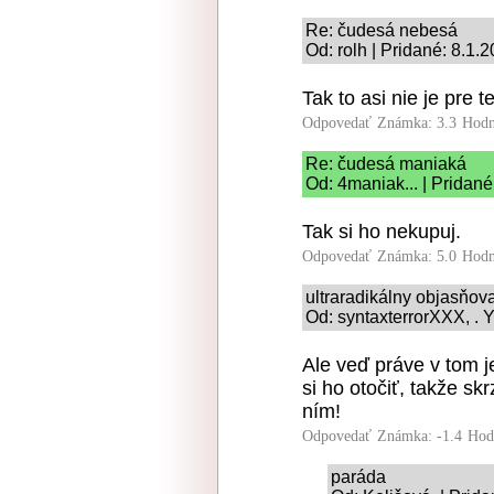
Re: čudesá nebesá
Od: rolh | Pridané: 8.1.
Tak to asi nie je pre t
Odpovedať
Známka: 3.3
Hodn
Re: čudesá maniaká
Od: 4maniak... | Pridané
Tak si ho nekupuj.
Odpovedať
Známka: 5.0
Hodn
ultraradikálny objasňo
Od: syntaxterrorXXX, . Y
Ale veď práve v tom j
si ho otočiť, takže sk
ním!
Odpovedať
Známka: -1.4
Hod
paráda