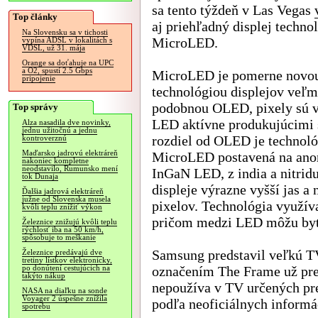
sa tento týždeň v Las Vegas
Top články
aj priehľadný displej techno
Na Slovensku sa v tichosti
MicroLED.
vypína ADSL v lokalitách s
VDSL, už 31. mája
Orange sa doťahuje na UPC
a O2, spustí 2.5 Gbps
MicroLED je pomerne novo
pripojenie
technológiou displejov veľm
podobnou OLED, pixely sú v
Top správy
LED aktívne produkujúcimi 
Alza nasadila dve novinky,
jednu užitočnú a jednu
rozdiel od OLED je technoló
kontroverznú
Maďarsko jadrovú elektráreň
MicroLED postavená na ano
nakoniec kompletne
neodstavilo, Rumunsko mení
InGaN LED, z india a nitrid
tok Dunaja
displeje výrazne vyšší jas 
Ďalšia jadrová elektráreň
južne od Slovenska musela
pixelov. Technológia využí
kvôli teplu znížiť výkon
pričom medzi LED môžu byť
Železnice znižujú kvôli teplu
rýchlosť iba na 50 km/h,
spôsobuje to meškanie
Samsung predstavil veľkú TV
Železnice predávajú dve
tretiny lístkov elektronicky,
označením The Frame už pred
po donútení cestujúcich na
takýto nákup
nepoužíva v TV určených pre 
NASA na diaľku na sonde
Voyager 2 úspešne znížila
podľa neoficiálnych informác
spotrebu