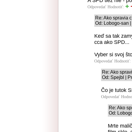
A SPD tiež nie - p
Odpovedať
Hodnotiť:
Re: Ako spravia c
Od: Lobogo-san |
Keď sa tak zamys
cca ako SPD...
Vyber si svoj štof
Odpovedať
Hodnotiť:
Re: Ako sprav
Od: Spejbl | P
Čo je tutok 
Odpovedať
Hodno
Re: Ako sp
Od: Lobogo
Mrte malič
film-sklo,