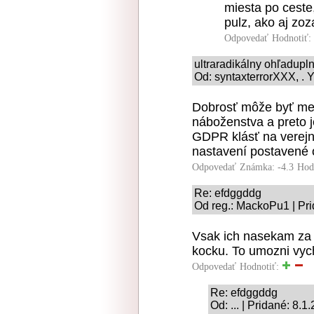
miesta po ceste,
pulz, ako aj zo
Odpovedať
Hodnotiť:
ultraradikálny ohľadupl
Od: syntaxterrorXXX, . Y
Dobrosť môže byť metr
náboženstva a preto j
GDPR klásť na verejno
nastavení postavené 
Odpovedať
Známka: -4.3
Hod
Re: efdggddg
Od reg.: MackoPu1 | Pri
Vsak ich nasekam za
kocku. To umozni vyc
Odpovedať
Hodnotiť:
Re: efdggddg
Od: ... | Pridané: 8.