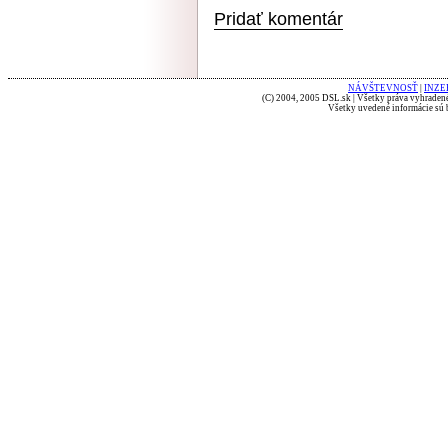
Pridať komentár
NÁVŠTEVNOSŤ
|
INZE
(C) 2004, 2005 DSL.sk | Všetky práva vyhradené
Všetky uvedené informácie sú b