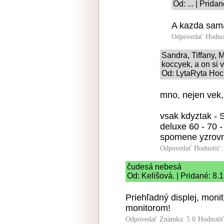
Od: ... | Prida
A kazda sama
Odpovedať
Hodno
Sandra, Tiffany, M
koccyek, a on si
Od: LytaRyta Hoch
mno, nejen vek,
vsak kdyztak - S
deluxe 60 - 70 -
spomene yzrovn
Odpovedať
Hodnotiť:
čudesá nebesá
Od: Kelišová. | Pridané: 8.
Priehľadný displej, moni
monitorom!
Odpovedať
Známka: 5.0
Hodnoti