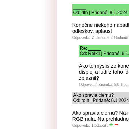
_____
Od: dlb | Pridané: 8.1.2024
Konečne niekoho napadlo
odleskov, aplaus!
Odpovedať
Známka: 6.7
Hodnoti
Re: _____
Od: Reikii | Pridané: 8.
Ako to myslis ze ko
displej a ludi z toho i
zblaznil?
Odpovedať
Známka: 5.0
Hodn
Ako spravia ciernu?
Od: rolh | Pridané: 8.1.202
Ako spravia ciernu? Na n
RGB nula. Na prehladno
Odpovedať
Hodnotiť: