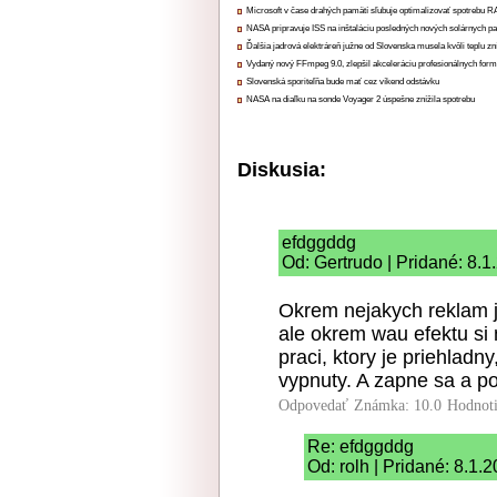
Microsoft v čase drahých pamätí sľubuje optimalizovať spotrebu
NASA pripravuje ISS na inštaláciu posledných nových solárnych p
Ďalšia jadrová elektráreň južne od Slovenska musela kvôli teplu zn
Vydaný nový FFmpeg 9.0, zlepšil akceleráciu profesionálnych form
Slovenská sporiteľňa bude mať cez víkend odstávku
NASA na diaľku na sonde Voyager 2 úspešne znížila spotrebu
Diskusia:
efdggddg
Od: Gertrudo | Pridané: 8.1
Okrem nejakych reklam je
ale okrem wau efektu si n
praci, ktory je priehladn
vypnuty. A zapne sa a po
Odpovedať
Známka: 10.0
Hodnot
Re: efdggddg
Od: rolh | Pridané: 8.1.