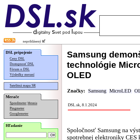
neprihlásený
Samsung demonšt
DSL pripojenie
Ceny DSL
technológie Micr
Dostupnosť DSL
Fórum o DSL
OLED
Výsledky meraní
Satelitná mapa SR
Značky:
Samsung
MicroLED
O
Merače
Speedmeter
Merania
DSL.sk, 8.1.2024
Pingmeter
Googlemeter
Hľadanie
Spoločnosť Samsung na výs
spotrebnej elektroniky CES 