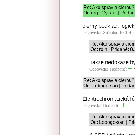
Re: Ako spravia ciernu?
Od reg.: Gyrxiur | Prida
čierny podklad, logick
Odpovedať
Známka: 10.0
Hod
Re: Ako spravia cier
Od: rolh | Pridané: 8
Takze nedokaze by
Odpovedať
Hodnotiť:
Re: Ako spravia ciernu?
Od: Lobogo-san | Pridan
Elektrochromatická fó
Odpovedať
Hodnotiť:
Re: Ako spravia cier
Od: Lobogo-san | Pri