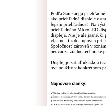
Podľa Samsungu priehľadné 
ako priehľadné displeje osta
lepšiu priehľadnosť. Na výs
priehľadného MicroLED dis
displeja. Nie je ale jasné, 
vlastnosti z dostupných pr
Spoločnosť zároveň v oznám
neuvádza žiadne technické pa
Displej je zatiaľ ukážkou te
byť použitý v konkrétnom p
Najnovšie články:
V štvrtom reaktore Mochoviec už beží štiepna reakcia
Železnice predávajú dve tretiny lístkov elektronicky, po donútení ce
Alza nasadila dve novinky, jednu užitočnú a jednu kontroverznú
Záchrana misie na záchranu teleskopu Swift úspešne pokračuje