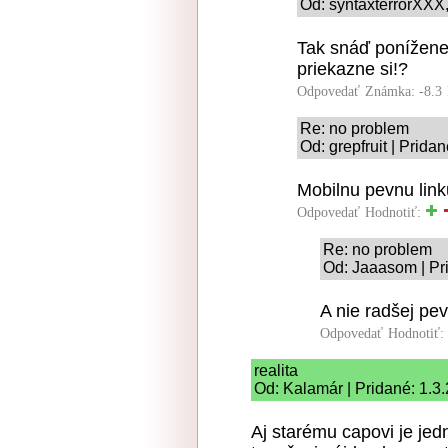
Od: syntaxterrorXXX, 
Tak snáď ponížene 
priekazne si!?
Odpovedať
Známka: -8.3
Re: no problem
Od: grepfruit | Prida
Mobilnu pevnu link
Odpovedať
Hodnotiť:
Re: no problem
Od: Jaaasom | Pr
A nie radšej pe
Odpovedať
Hodnotiť:
realita
Od: Kalamár | Pridané: 1.3
Aj starému capovi je jed