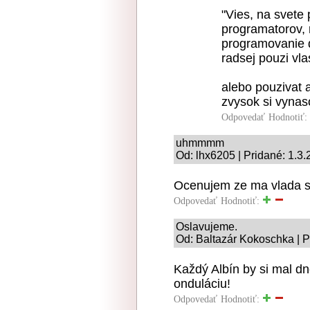
"Vies, na svete 
programatorov, 
programovanie 
radsej pouzi vla
alebo pouzivat a
zvysok si vynaso
Odpovedať
Hodnotiť:
uhmmmm
Od: lhx6205 | Pridané: 1.3
Ocenujem ze ma vlada sna
Odpovedať
Hodnotiť:
Oslavujeme.
Od: Baltazár Kokoschka | P
Každý Albín by si mal dne
onduláciu!
Odpovedať
Hodnotiť: