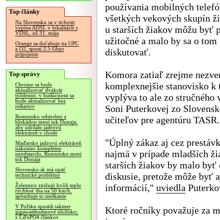
používania mobilných telef
Top články
všetkých vekových skupín ž
Na Slovensku sa v tichosti
u starších žiakov môžu byť 
vypína ADSL v lokalitách s
VDSL, už 31. mája
užitočné a malo by sa o tom
Orange sa doťahuje na UPC
a O2, spustí 2.5 Gbps
diskutovať.
pripojenie
Komora zatiaľ zrejme nezver
Top správy
komplexnejšie stanovisko k 
Chrome sa bude
aktualizovať dvakrát
vyplýva to ale zo stručného 
týždenne, v budúcnosti sa
bude aktualizovať bez
Soni Puterkovej zo Slovens
reštartov
Rumunsko odstrelmi a
učiteľov pre agentúru TASR.
blokádou mení tok Dunaja,
aby udržalo jadrovú
elektráreň v chode
"Úplný zákaz aj cez prestáv
Maďarsko jadrovú elektráreň
nakoniec kompletne
najmä v prípade mladších ži
neodstavilo, Rumunsko mení
tok Dunaja
starších žiakov by malo by
Slovensko.sk má opäť
diskusie, pretože môže byť 
technické problémy
informácií,"
uviedla
Puterko
Železnice znižujú kvôli teplu
rýchlosť iba na 50 km/h,
spôsobuje to meškanie
V Poľsku spustili takmer
Ktoré ročníky považuje za ml
gigawatthodinové úložisko,
z LiFePO4 článkov