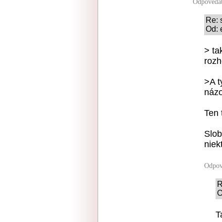
Odpoveda
Re: 
Od: 
> ta
rozh
>A t
názo
Ten 
Slob
niek
Odpov
R
O
T