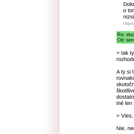
Doko
o to
nizs
Odpov
Re: stu
Od: sen
> tak t
rozhod
A ty si
rovnako
skutoč
škodli
dostato
iné len
> Vies,
Nie, neč