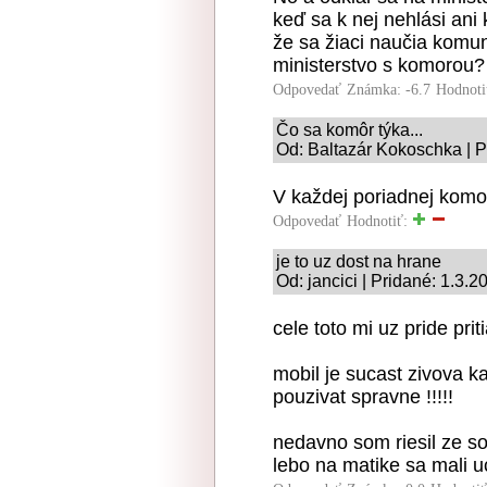
keď sa k nej nehlási ani 
že sa žiaci naučia komun
ministerstvo s komorou? 
Odpovedať
Známka: -6.7
Hodnoti
Čo sa komôr týka...
Od: Baltazár Kokoschka | P
V každej poriadnej komor
Odpovedať
Hodnotiť:
je to uz dost na hrane
Od: jancici | Pridané: 1.3.2
cele toto mi uz pride pri
mobil je sucast zivova 
pouzivat spravne !!!!!
nedavno som riesil ze so
lebo na matike sa mali u