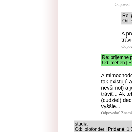
Odpoveda
Re: 
Od: 
A pr
tráv
Odpov
Re: príjemne p
Od: meheh | P
A mimochodom
tak existujú 
nevšimol) a 
tráviť... Ak 
(cudzie!) dec
vyššie...
Odpovedať
Známk
studia
Od: lolofonder | Pridané: 1