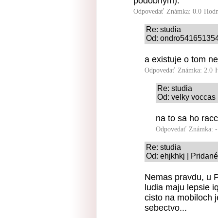
podobnym).
Odpovedať
Známka: 0.0
Hodn
Re: studia
Od: ondro541651354 
a existuje o tom ne
Odpovedať
Známka: 2.0
Re: studia
Od: velky voccas 
na to sa ho racc
Odpovedať
Známka: -
Re: studia
Od: ehjkhkj | Pridan
Nemas pravdu, u P
ludia maju lepsie i
cisto na mobiloch j
sebectvo...