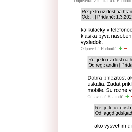
Odpovedať
Známka: 0.0
Hodnoti
Re: je to uz dost na hra
Od: ... | Pridané: 1.3.20
kalkulacky v telefono
klasika byva nasoben
vysledok.
Odpovedať
Hodnotiť:
Re: je to uz dost na 
Od reg.: andin | Prid
Dobra prilezitost 
uskalia. Zadat prik
mobile. Su rozne v
Odpovedať
Hodnotiť:
Re: je to uz dost
Od: aggdfgdsfgad
ako vysvetlim di