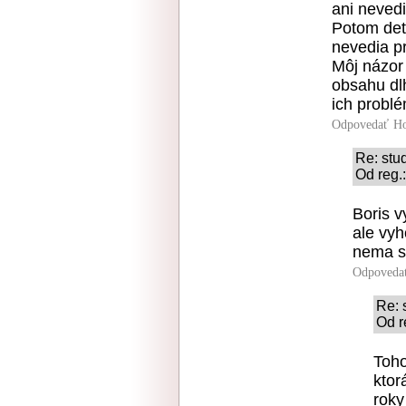
ani nevedi
Potom deti
nevedia pr
Môj názor
obsahu dlh
ich problé
Odpovedať
Ho
Re: stu
Od reg.
Boris v
ale vyh
nema sa
Odpoveda
Re: 
Od r
Toho
ktor
roky