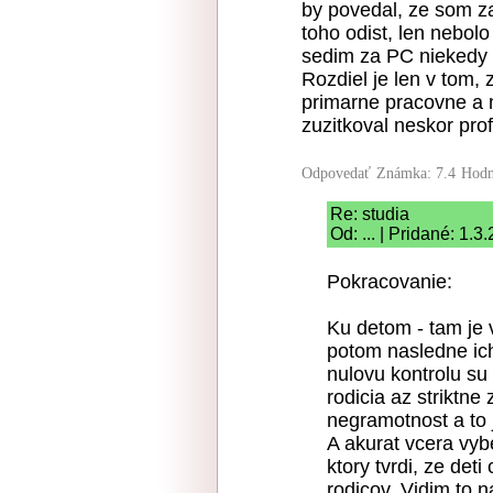
by povedal, ze som z
toho odist, len nebol
sedim za PC niekedy 
Rozdiel je len v tom, 
primarne pracovne a 
zuzitkoval neskor pro
Odpovedať
Známka: 7.4
Hodn
Re: studia
Od: ... | Pridané: 1.3
Pokracovanie:
Ku detom - tam je 
potom nasledne ich
nulovu kontrolu su 
rodicia az striktne
negramotnost a to j
A akurat vcera vy
ktory tvrdi, ze de
rodicov. Vidim to n