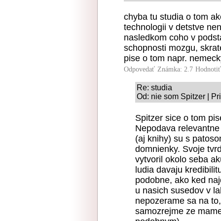
chyba tu studia o tom a
technologii v detstve ne
nasledkom coho v podstat
schopnosti mozgu, skrat
pise o tom napr. nemeck
Odpovedať
Známka: 2.7
Hodnoti
Re: studia
Od: nie som Spitzer | Pr
Spitzer sice o tom pi
Nepodava relevantne 
(aj knihy) su s patoso
domnienky. Svoje tvr
vytvoril okolo seba ak
ludia davaju kredibili
podobne, ako ked najd
u nasich susedov v lab
nepozerame sa na to, c
samozrejme ze mame 