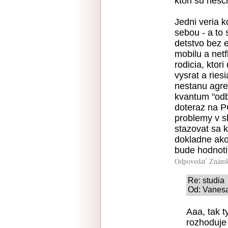
ktori su nes
Jedni veria 
sebou - a to 
detstvo bez 
mobilu a netf
rodicia, kto
vysrat a ries
nestanu agres
kvantum "odb
doteraz na P
problemy v sk
stazovat sa k
dokladne ako
bude hodnotit
Odpovedať
Známk
Re: studia
Od: Vanesa
Aaa, tak t
rozhoduje 