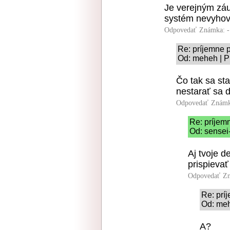
Je verejným záuj
systém nevyhovu
Odpovedať
Známka: -
Re: príjemne p
Od: meheh | P
Čo tak sa sta
nestarať sa 
Odpovedať
Známk
Re: príjemn
Od: sensei-
Aj tvoje d
prispieva
Odpovedať
Zn
Re: prí
Od: meh
A?