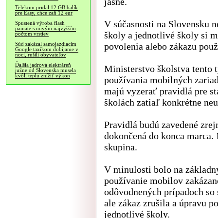
jasné.
Telekom pridal 12 GB balík
pre Easy, chce zaň 12 eur
V súčasnosti na Slovensku ne
Spustená výroba flash
pamäte s novým najvyšším
školy a jednotlivé školy si 
počtom vrstiev
povolenia alebo zákazu použ
Súd zakázal samojazdiacim
Google taxíkom dobíjanie v
noci, rušili obyvateľov
Ďalšia jadrová elektráreň
Ministerstvo školstva tento
južne od Slovenska musela
kvôli teplu znížiť výkon
používania mobilných zariad
majú vyzerať pravidlá pre st
školách zatiaľ konkrétne neu
Pravidlá budú zavedené zrej
dokončená do konca marca. N
skupina.
V minulosti bolo na základn
používanie mobilov zakázané
odôvodnených prípadoch so 
ale zákaz zrušila a úpravu p
jednotlivé školy.