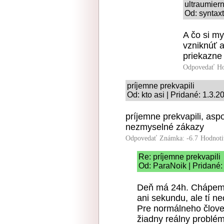
ultraumier
Od: syntaxt
A čo si my
vzniknúť 
priekazne
Odpovedať
Ho
príjemne prekvapili
Od: kto asi | Pridané: 1.3.2
príjemne prekvapili, as
nezmyselné zákazy
Odpovedať
Známka: -6.7
Hodnoti
Re: príjemne prekvapili
Od: ParaNoik | Pridané:
Deň má 24h. Chápem, ž
ani sekundu, ale tí nec
Pre normálneho člov
žiadny reálny problém