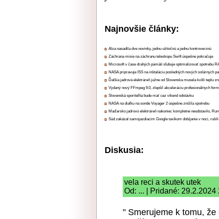
Najnovšie články:
Alza nasadila dve novinky, jednu užitočnú a jednu kontroverznú
Záchrana misie na záchranu teleskopu Swift úspešne pokračuje
Microsoft v čase drahých pamätí sľubuje optimalizovať spotrebu
NASA pripravuje ISS na inštaláciu posledných nových solárnych p
Ďalšia jadrová elektráreň južne od Slovenska musela kvôli teplu zn
Vydaný nový FFmpeg 9.0, zlepšil akceleráciu profesionálnych form
Slovenská sporiteľňa bude mať cez víkend odstávku
NASA na diaľku na sonde Voyager 2 úspešne znížila spotrebu
Maďarsko jadrovú elektráreň nakoniec kompletne neodstavilo, Ru
Súd zakázal samojazdiacim Google taxíkom dobíjanie v noci, rušili
Diskusia:
vela reci a skutek utek
Od: ... | Pridané: 29.2.2024
" Smerujeme k tomu, že