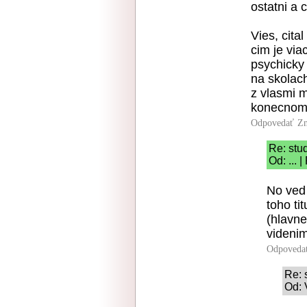
ostatni a c
Vies, cita
cim je via
psychicky 
na skolach
z vlasmi 
konecnom 
Odpovedať
Zn
Re: stu
Od: ... 
No ved 
toho ti
(hlavn
videnim
Odpoveda
Re: 
Od: 