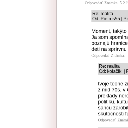
Odpovedať
Známka: 5.2
Re: realita
Od: Pietros55 | P
Moment, takýto 
Ja som spomínal
poznajú hranic
deti na správnu
Odpovedať
Známka: -
Re: realita
Od: kolačiki |
tvoje teorie 
z mid 70s, v 
preklady nero
politiku, kul
sancu zarobit
skutocnosti 
Odpovedať
Známk