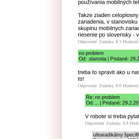
používania mobilných te
Takze ziaden celoplosny
zariadenia, v stanovisku 
skupinu mobilnych zariad
riesenie po slovensky - 
Odpovedať
Známka: 8.3
Hodnoti
no problem
Od: .starosta | Pridané: 29
treba to spravit ako u na
to!
Odpovedať
Známka: 8.0
Hodnoti
Re: no problem
Od: ... | Pridané: 29.2.2
V robote si treba pytat
Odpovedať
Známka: 8.8
Hodn
ultraradikálny špeci