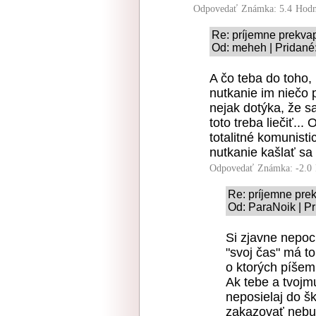
Odpovedať
Známka: 5.4
Hodn
Re: príjemne prekvap
Od: meheh | Pridané
A čo teba do toho,
nutkanie im niečo 
nejak dotýka, že s
toto treba liečiť...
totalitné komunist
nutkanie kašlať sa
Odpovedať
Známka: -2.0
Re: príjemne prek
Od: ParaNoik | Pr
Si zjavne nepoc
"svoj čas" má to
o ktorých píšem
Ak tebe a tvojm
neposielaj do šk
zakazovať nebu