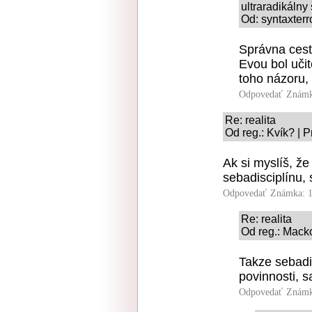
ultraradikálny
Od: syntaxterr
Správna cest
Evou bol uči
toho názoru, 
Odpovedať
Známk
Re: realita
Od reg.: Kvík? | 
Ak si myslíš, že
sebadisciplínu, 
Odpovedať
Známka: 1
Re: realita
Od reg.: Mack
Takze sebadi
povinnosti, s
Odpovedať
Známk