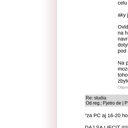
celu
aky 
Ovld
na h
navr
doty
pod
Na p
moze
toho
zbyt
Odpov
Re: studia
Od reg.: Pjetro de | 
"za PC aj 16-20 h
DAJ SA LIECIT !!!!!!!!