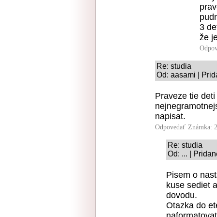
prav
pudm
3 de
že j
Odpov
Re: studia
Od: aasami | Prid
Praveze tie deti
nejnegramotnej
napisat.
Odpovedať
Známka: 2
Re: studia
Od: ... | Prida
Pisem o nast
kuse sediet 
dovodu.
Otazka do ete
naformatovat