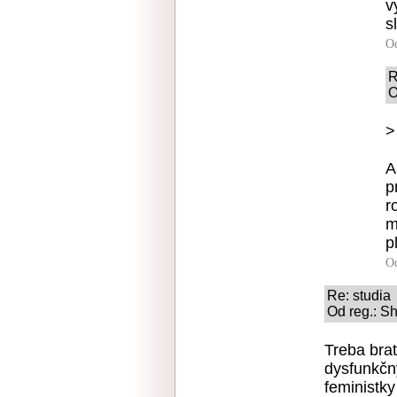
v
s
O
R
O
>
A
p
r
m
p
O
Re: studia
Od reg.: Sh
Treba bra
dysfunkčn
feministky