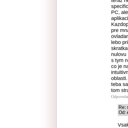
teraz r
specifi
PC, ale
aplikac
Kazdopa
pre mn
ovlada
lebo pr
skratka
nulovu
s tym n
co je n
intuiti
oblasti
teba sa
tom str
Odpoveda
Re: 
Od: 
Vsak