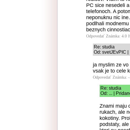
PC sice nesedeli a
telefonoch. A poto
neponuknu nic ine.
podlhali modnemu 
beznych cinnostiac
Odpovedať
Známka: 4.0
Re: studia
Od: svetJEvPIC | 
ja myslim ze vo 
vsak je to cele 
Odpovedať
Známka: -
Re: studia
Od: ... | Prida
Znami maju o
rukach, ale n
kokotiny. Pro
podstaty, ale