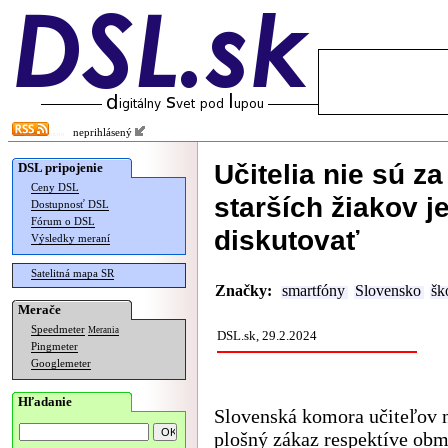
neprihlásený
Učitelia nie sú z
DSL pripojenie
Ceny DSL
starších žiakov j
Dostupnosť DSL
Fórum o DSL
diskutovať
Výsledky meraní
Satelitná mapa SR
Značky:
smartfóny
Slovensko
šk
Merače
Speedmeter
Merania
DSL.sk, 29.2.2024
Pingmeter
Googlemeter
Hľadanie
Slovenská komora učiteľov n
plošný zákaz respektíve ob