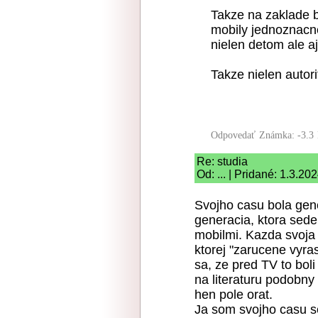
Takze na zaklade 
mobily jednoznacne
nielen detom ale a
Takze nielen autori
Odpovedať
Známka: -3.3
Re: studia
Od: ... | Pridané: 1.3.20
Svojho casu bola gene
generacia, ktora sedel
mobilmi. Kazda svoja 
ktorej "zarucene vyras
sa, ze pred TV to boli
na literaturu podobny
hen pole orat.
Ja som svojho casu s