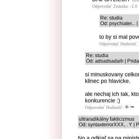
Odpovedať
Známka: -2.0
Re: studia
Od: psychiater... 
to by si mal pov
Odpovedať
Hodnotiť:
Re: studia
Od: adsadsadaih | Prida
si minuskovany celkom
klinec po hlavicke.
ale nechaj ich tak, 
konkurencie :)
Odpovedať
Hodnotiť:
ultraradikálny fakticizmus
Od: syntaxterrorXXX, . Y | 
No a odkiaľ sa na minist