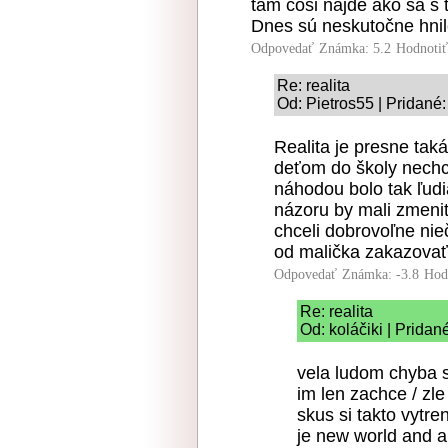
tam čosi nájde ako sa s
Dnes sú neskutočne hnil
Odpovedať
Známka: 5.2
Hodnoti
Re: realita
Od: Pietros55 | Pridané:
Realita je presne taká
deťom do školy nechce
náhodou bolo tak ľudi
názoru by mali zmeniť
chceli dobrovoľne nieč
od malička zakazovať
Odpovedať
Známka: -3.8
Hod
Re: realita
Od: koláčiki | Pridan
vela ludom chyba s
im len zachce / zle
skus si takto vytre
je new world and a