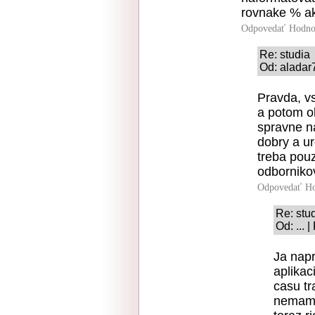
rovnake % ak
Odpovedať
Hodno
Re: studia
Od: aladar
Pravda, vs
a potom o
spravne n
dobry a ur
treba pou
odbornikov
Odpovedať
Ho
Re: stu
Od: ... 
Ja napr
aplikac
casu tr
nemam p