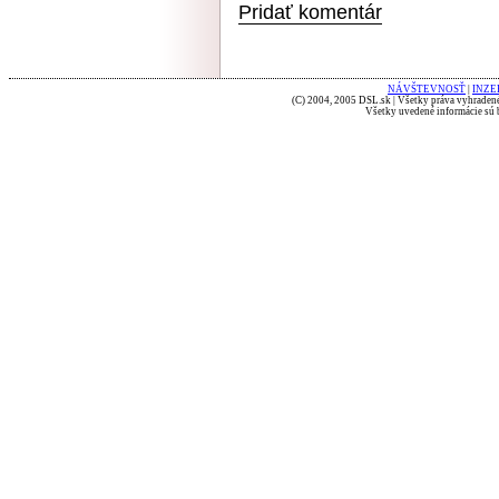
Pridať komentár
NÁVŠTEVNOSŤ
|
INZE
(C) 2004, 2005 DSL.sk | Všetky práva vyhradené
Všetky uvedené informácie sú b