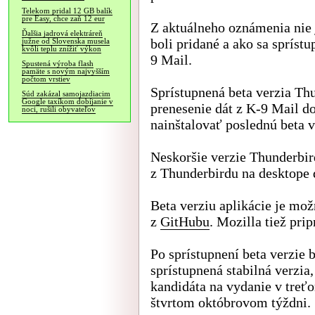
Telekom pridal 12 GB balík
pre Easy, chce zaň 12 eur
Z aktuálneho oznámenia nie j
Ďalšia jadrová elektráreň
boli pridané a ako sa sprístu
južne od Slovenska musela
kvôli teplu znížiť výkon
9 Mail.
Spustená výroba flash
pamäte s novým najvyšším
počtom vrstiev
Sprístupnená beta verzia T
Súd zakázal samojazdiacim
Google taxíkom dobíjanie v
prenesenie dát z K-9 Mail d
noci, rušili obyvateľov
nainštalovať poslednú beta v
Neskoršie verzie Thunderbir
z Thunderbirdu na desktope 
Beta verziu aplikácie je mož
z
GitHubu
. Mozilla tiež pri
Po sprístupnení beta verzie
sprístupnená stabilná verzia
kandidáta na vydanie v treť
štvrtom októbrovom týždni.