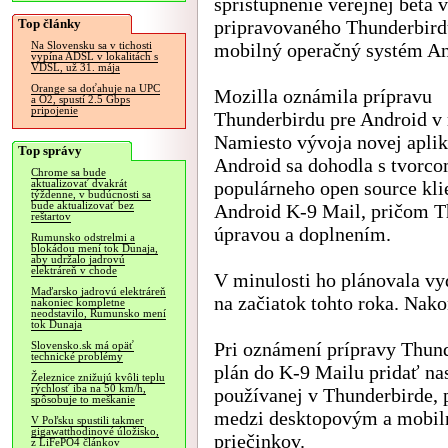
sprístupnenie verejnej beta v
Top články
pripravovaného Thunderbird
mobilný operačný systém An
Na Slovensku sa v tichosti
vypína ADSL v lokalitách s
VDSL, už 31. mája
Orange sa doťahuje na UPC
Mozilla oznámila prípravu
a O2, spustí 2.5 Gbps
pripojenie
Thunderbirdu pre Android v 
Namiesto vývoja novej aplik
Top správy
Android sa dohodla s tvorc
Chrome sa bude
populárneho open source kli
aktualizovať dvakrát
týždenne, v budúcnosti sa
bude aktualizovať bez
Android K-9 Mail, pričom T
reštartov
úpravou a doplnením.
Rumunsko odstrelmi a
blokádou mení tok Dunaja,
aby udržalo jadrovú
elektráreň v chode
V minulosti ho plánovala vy
Maďarsko jadrovú elektráreň
na začiatok tohto roka. Nakon
nakoniec kompletne
neodstavilo, Rumunsko mení
tok Dunaja
Pri oznámení prípravy Thund
Slovensko.sk má opäť
technické problémy
plán do K-9 Mailu pridať na
Železnice znižujú kvôli teplu
rýchlosť iba na 50 km/h,
používanej v Thunderbirde, p
spôsobuje to meškanie
medzi desktopovým a mobil
V Poľsku spustili takmer
gigawatthodinové úložisko,
priečinkov.
z LiFePO4 článkov