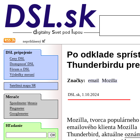
neprihlásený
Po odklade sprís
DSL pripojenie
Ceny DSL
Thunderbirdu pre
Dostupnosť DSL
Fórum o DSL
Výsledky meraní
Značky:
email
Mozilla
Satelitná mapa SR
DSL.sk, 1.10.2024
Merače
Speedmeter
Merania
Pingmeter
Googlemeter
Mozilla, tvorca populárneho
Hľadanie
emailového klienta Mozilla
Thunderbird, aktuálne
oznám