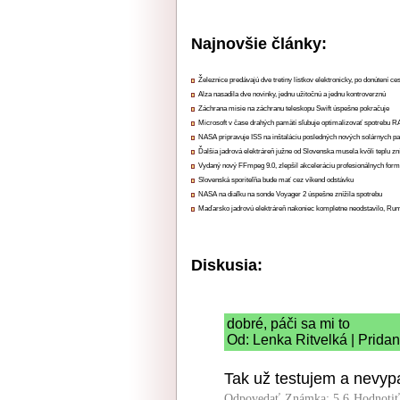
Najnovšie články:
Železnice predávajú dve tretiny lístkov elektronicky, po donútení ce
Alza nasadila dve novinky, jednu užitočnú a jednu kontroverznú
Záchrana misie na záchranu teleskopu Swift úspešne pokračuje
Microsoft v čase drahých pamätí sľubuje optimalizovať spotrebu
NASA pripravuje ISS na inštaláciu posledných nových solárnych p
Ďalšia jadrová elektráreň južne od Slovenska musela kvôli teplu zn
Vydaný nový FFmpeg 9.0, zlepšil akceleráciu profesionálnych form
Slovenská sporiteľňa bude mať cez víkend odstávku
NASA na diaľku na sonde Voyager 2 úspešne znížila spotrebu
Maďarsko jadrovú elektráreň nakoniec kompletne neodstavilo, Ru
Diskusia:
dobré, páči sa mi to
Od: Lenka Ritvelká | Prida
Tak už testujem a nevypa
Odpovedať
Známka: 5.6
Hodnoti