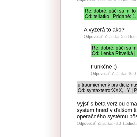
Re: dobré, páči sa mi to
Od: teliatko | Pridané: 
A vyzerá to ako?
Odpovedať
Známka: 5.6
Hodn
Re: dobré, páči sa mi
Od: Lenka Ritvelká |
Funkčne ;)
Odpovedať
Známka: 10.0
ultraumiernený prakticizmu
Od: syntaxterrorXXX, . Y | 
Vyjsť s beta verziou ema
systém hneď v ďalšom ti
operačného systému pôs
Odpovedať
Známka: -8.3
Hodnoti