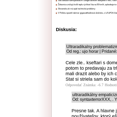
Súd zakázal samojazdiacim Google taxíkom dobíjanie v noci, rušili
Železnice znižujú kvôli teplu rýchlosť iba na 50 km/h, spôsobuje t
Slovensko.sk má opäť technické problémy
V Poľsku spustili takmer gigawatthodinové úložisko, z LiFePO4 čl
Diskusia:
Ultraradikalny problematiz
Od reg.: ujo horar | Pridan
Cele zle.. kseftari s d
potom to predavaju za 
mali drazit alebo by ich
Stat si striela sam do ko
Odpovedať
Známka: -6.7
Hodnoti
ultraradikálny empatici
Od: syntaxterrorXXX, . Y
Presne tak. A hlavne 
používateľov, ktorý e