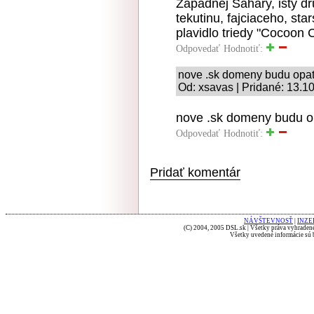
Zapadnej Sahary, isty dr
tekutinu, fajciaceho, sta
plavidlo triedy "Cocoon C
Odpovedať
Hodnotiť:
nove .sk domeny budu opa
Od: xsavas | Pridané: 13.1
nove .sk domeny budu o
Odpovedať
Hodnotiť:
Pridať komentár
NÁVŠTEVNOSŤ
|
INZE
(C) 2004, 2005 DSL.sk | Všetky práva vyhradené
Všetky uvedené informácie sú b