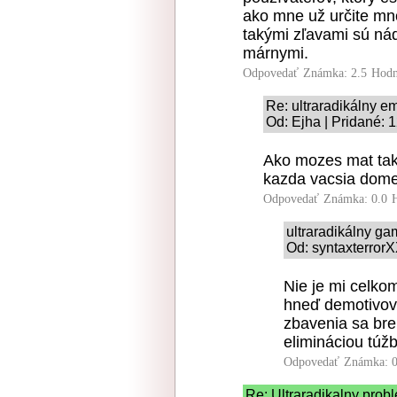
ako mne už určite mno
takými zľavami sú ná
márnymi.
Odpovedať
Známka: 2.5
Hodn
Re: ultraradikálny e
Od: Ejha | Pridané: 
Ako mozes mat tak
kazda vacsia dome
Odpovedať
Známka: 0.0
ultraradikálny g
Od: syntaxterrorX
Nie je mi celko
hneď demotivova
zbavenia sa br
elimináciou túž
Odpovedať
Známka: 0
Re: Ultraradikalny prob