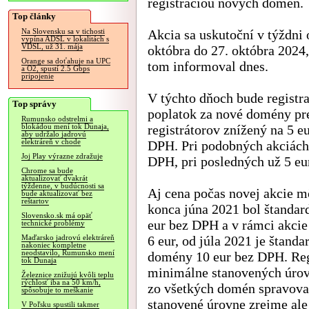
registráciou nových domén.
Top články
Akcia sa uskutoční v týždni 
Na Slovensku sa v tichosti
vypína ADSL v lokalitách s
VDSL, už 31. mája
októbra do 27. októbra 2024
Orange sa doťahuje na UPC
tom informoval dnes.
a O2, spustí 2.5 Gbps
pripojenie
V týchto dňoch bude registr
Top správy
poplatok za nové domény pr
Rumunsko odstrelmi a
registrátorov znížený na 5 e
blokádou mení tok Dunaja,
aby udržalo jadrovú
elektráreň v chode
DPH. Pri podobných akciách 
Joj Play výrazne zdražuje
DPH, pri posledných už 5 e
Chrome sa bude
aktualizovať dvakrát
týždenne, v budúcnosti sa
Aj cena počas novej akcie 
bude aktualizovať bez
reštartov
konca júna 2021 bol štandar
Slovensko.sk má opäť
eur bez DPH a v rámci akcie
technické problémy
6 eur, od júla 2021 je štanda
Maďarsko jadrovú elektráreň
nakoniec kompletne
neodstavilo, Rumunsko mení
domény 10 eur bez DPH. Regi
tok Dunaja
minimálne stanovených úrov
Železnice znižujú kvôli teplu
rýchlosť iba na 50 km/h,
zo všetkých domén spravova
spôsobuje to meškanie
stanovené úrovne zrejme ale
V Poľsku spustili takmer