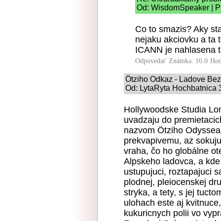
Od: WisdomSpeaker | Pr
Co to smazis? Aky sta
nejaku akciovku a ta 
ICANN je nahlasena t
Odpovedať
Známka: 10.0
Hod
Ötziho Odkaz - Ladove Bezv
Od: LytaRyta Hochbatnica 3
Hollywoodske Studia Lo
uvadzaju do premietacich
nazvom Ötziho Odyssea 
prekvapivemu, az sokuj
vraha, čo ho globálne ot
Alpskeho ladovca, a kde v
ustupujuci, roztapajuci s
plodnej, pleiocenskej dr
stryka, a tety, s jej tuct
ulohach este aj kvitnuce
kukuricnych polii vo vyp