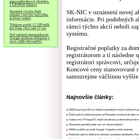
gigawatthodinové úložisko,
z LiFePO4 článkov
SK-NIC v oznámení novej akc
Spustená výroba flash
pamäte s novým najvyšším
informácie. Pri podobných a
počtom vrstiev
Telekom pridal 12 GB balík
rámci týchto akcií neboli z
pre Easy, chce zaň 12 eur
systému.
Súd zakázal samojazdiacim
Google taxíkom dobíjanie v
noci, rušili obyvateľov
Registračné poplatky za dom
registrátorom a tí následne 
registrátori správcovi, urču
Koncové ceny stanovované r
samozrejme väčšinou vyššie
Najnovšie články:
NASA pripravuje ISS na inštaláciu posledných nových solárnych p
Ďalšia jadrová elektráreň južne od Slovenska musela kvôli teplu zn
Vydaný nový FFmpeg 9.0, zlepšil akceleráciu profesionálnych form
Slovenská sporiteľňa bude mať cez víkend odstávku
NASA na diaľku na sonde Voyager 2 úspešne znížila spotrebu
Maďarsko jadrovú elektráreň nakoniec kompletne neodstavilo, Ru