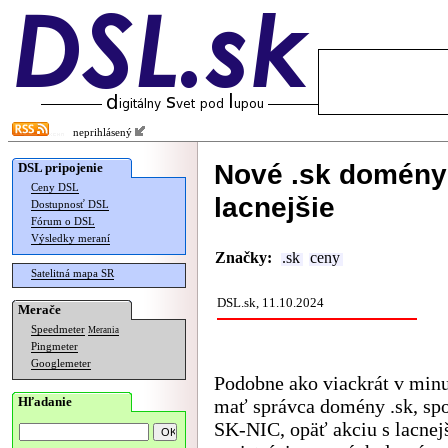
neprihlásený
Nové .sk domény
DSL pripojenie
Ceny DSL
lacnejšie
Dostupnosť DSL
Fórum o DSL
Výsledky meraní
Značky:
.sk
ceny
Satelitná mapa SR
DSL.sk, 11.10.2024
Merače
Speedmeter
Merania
Pingmeter
Googlemeter
Podobne ako viackrát v minu
Hľadanie
mať správca domény .sk, sp
SK-NIC, opäť akciu s lacnej