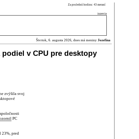
Za poslednú hodinu: 43 meraní
inzercia
Štvrtok, 6. augusta 2026, dnes má meniny
Jozefína
 podiel v CPU pre desktopy
e zvýšila svoj
esktopové
 spoločnosti
ozornil
PC
l 23%, pred