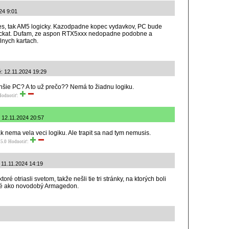
024 9:01
es, tak AM5 logicky. Kazodpadne kopec vydavkov, PC bude
pockat. Dufam, ze aspon RTX5xxx nedopadne podobne a
alnych kartach.
é: 12.11.2024 19:29
šie PC? A to už prečo?? Nemá to žiadnu logiku.
Hodnotiť:
é: 12.11.2024 20:57
 nema vela veci logiku. Ale trapit sa nad tym nemusis.
5.0
Hodnotiť:
: 11.11.2024 14:19
ktoré otriasli svetom, takže nešli tie tri stránky, na ktorých boli
né ako novodobý Armagedon.