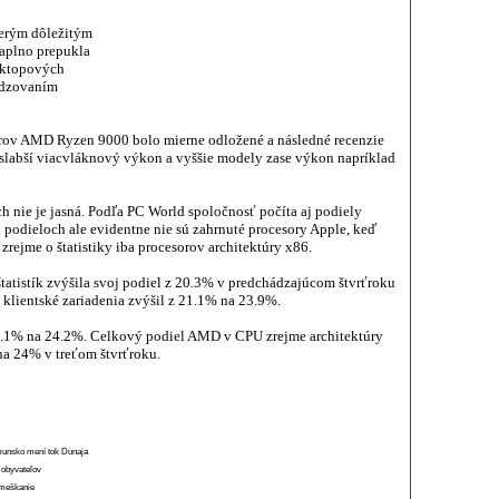
cerým dôležitým
aplno prepukla
esktopových
kodzovaním
rov AMD Ryzen 9000 bolo mierne odložené a následné recenzie
i slabší viacvláknový výkon a vyššie modely zase výkon napríklad
h nie je jasná. Podľa PC World spoločnosť počíta aj podiely
podieloch ale evidentne nie sú zahrnuté procesory Apple, keď
zrejme o štatistiky iba procesorov architektúry x86.
atistík zvýšila svoj podiel z 20.3% v predchádzajúcom štvrťroku
 klientské zariadenia zvýšil z 21.1% na 23.9%.
 24.1% na 24.2%. Celkový podiel AMD v CPU zrejme architektúry
na 24% v treťom štvrťroku.
munsko mení tok Dunaja
 obyvateľov
o meškanie