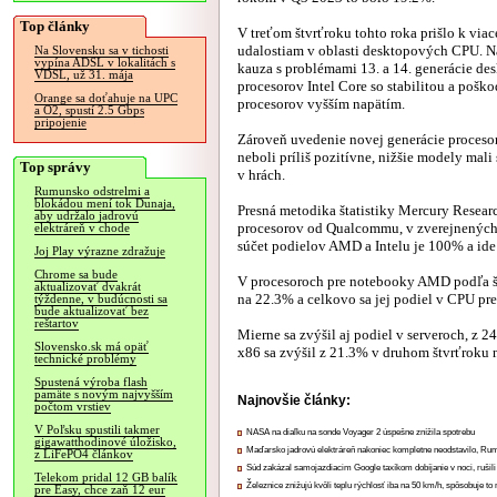
Top články
V treťom štvrťroku tohto roka prišlo k via
udalostiam v oblasti desktopových CPU. N
Na Slovensku sa v tichosti
vypína ADSL v lokalitách s
kauza s problémami 13. a 14. generácie d
VDSL, už 31. mája
procesorov Intel Core so stabilitou a poš
Orange sa doťahuje na UPC
procesorov vyšším napätím.
a O2, spustí 2.5 Gbps
pripojenie
Zároveň uvedenie novej generácie proceso
neboli príliš pozitívne, nižšie modely mal
Top správy
v hrách.
Rumunsko odstrelmi a
blokádou mení tok Dunaja,
Presná metodika štatistiky Mercury Researc
aby udržalo jadrovú
procesorov od Qualcommu, v zverejnených 
elektráreň v chode
súčet podielov AMD a Intelu je 100% a ide 
Joj Play výrazne zdražuje
Chrome sa bude
V procesoroch pre notebooky AMD podľa št
aktualizovať dvakrát
na 22.3% a celkovo sa jej podiel v CPU pre
týždenne, v budúcnosti sa
bude aktualizovať bez
reštartov
Mierne sa zvýšil aj podiel v serveroch, z
Slovensko.sk má opäť
x86 sa zvýšil z 21.3% v druhom štvrťroku 
technické problémy
Spustená výroba flash
pamäte s novým najvyšším
Najnovšie články:
počtom vrstiev
V Poľsku spustili takmer
NASA na diaľku na sonde Voyager 2 úspešne znížila spotrebu
gigawatthodinové úložisko,
Maďarsko jadrovú elektráreň nakoniec kompletne neodstavilo, Ru
z LiFePO4 článkov
Súd zakázal samojazdiacim Google taxíkom dobíjanie v noci, rušili
Telekom pridal 12 GB balík
Železnice znižujú kvôli teplu rýchlosť iba na 50 km/h, spôsobuje t
pre Easy, chce zaň 12 eur