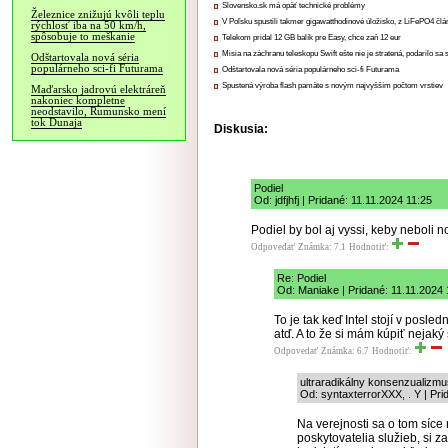
Slovensko.sk má opäť technické problémy
Železnice znižujú kvôli teplu
V Poľsku spustili takmer gigawatthodinové úložisko, z LiFePO4 čl
rýchlosť iba na 50 km/h,
spôsobuje to meškanie
Telekom pridal 12 GB balík pre Easy, chce zaň 12 eur
Misia na záchranu teleskopu Swift ešte nie je stratená, podarilo sa 
Odštartovala nová séria
populárneho sci-fi Futurama
Odštartovala nová séria populárneho sci-fi Futurama
Spustená výroba flash pamäte s novým najvyšším počtom vrstiev
Maďarsko jadrovú elektráreň
nakoniec kompletne
neodstavilo, Rumunsko mení
tok Dunaja
Diskusia:
Podiel
Od: jdfjhfj | Pridané: 11.11.2024 11:25
Podiel by bol aj vyssi, keby neboli
Odpovedať
Známka: 7.1
Hodnotiť:
Re: Podiel
Od: Maniake | Pridané: 11.11.2024 
To je tak keď Intel stojí v posled
atď. A to že si mám kúpiť nejaký s
Odpovedať
Známka: 6.7
Hodnotiť:
ultraradikálny konsenzualizmu
Od: syntaxterrorXXX, . Y | Pri
Na verejnosti sa o tom síce 
poskytovatelia služieb, si z