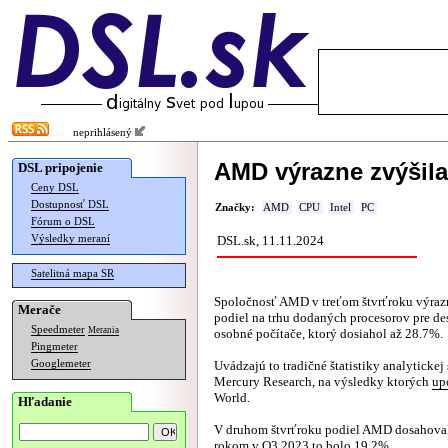
neprihlásený
AMD výrazne zvýšila
DSL pripojenie
Ceny DSL
Dostupnosť DSL
Značky:
AMD
CPU
Intel
PC
Fórum o DSL
Výsledky meraní
DSL.sk, 11.11.2024
Satelitná mapa SR
Spoločnosť AMD v treťom štvrťroku výrazn
Merače
podiel na trhu dodaných procesorov pre d
Speedmeter
Merania
osobné počítače, ktorý dosiahol až 28.7%.
Pingmeter
Googlemeter
Uvádzajú to tradičné štatistiky analytickej
Mercury Research, na výsledky ktorých
up
World.
Hľadanie
V druhom štvrťroku podiel AMD dosahova
rokom v Q3 2023 to bolo 19.2%.