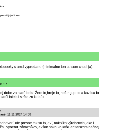
ánkov
spomaliť jej otáčanie
 notebooky s amd vypredane (minimalne ten co som chcel ja).
11:37
nej dobe za starú belu. Žere to,hreje to, nefunguje to a kazí sa to
tarší Intel si strčte za klobúk.
s
dané: 11.11.2024 14:38
nehovorí, ale presne tak sa to javí, nakoľko výrobcovia, ako i
ačali vyberať zákazníkov, avšak nakoľko kvôli antidiskriminačnej