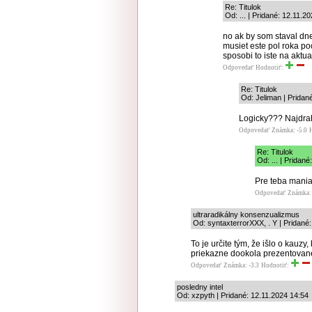
Re: Titulok
Od: ... | Pridané: 12.11.2
no ak by som staval dn
musiet este pol roka 
sposobi to iste na aktu
Odpovedať
Hodnotiť:
Re: Titulok
Od: Jeliman | Pridan
Logicky??? Najdrah
Odpovedať
Známka: -5.0
Re: Titulok
Od: ... | Pridan
Pre teba maniak
Odpovedať
Známka: 
ultraradikálny konsenzualizmus
Od: syntaxterrorXXX, . Y | Pridané
To je určite tým, že išlo o kauzy, 
priekazne dookola prezentova
Odpovedať
Známka: -3.3
Hodnotiť:
posledny intel
Od: xzpyth | Pridané: 12.11.2024 14:54