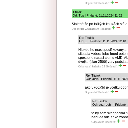
Odpovedať
Hodnotiť:
Titulok
Od: Tup | Pridané: 11.11.2024 11:52
Šialené že po toľkých kauzách stále 
Odpovedať
Známka: 5.0
Hodnotiť:
Re: Titulok
Od: ... | Pridané: 11.11.2024 12:10
Niekde ho mas specifikovany a t
situacia vobec, lebo hned potom
sposobilo narast cien u AMD. Ab
dvojku (skor 2500) za v podstate
Odpovedať
Známka: 2.5
Hodnotiť:
Re: Titulok
Od: lalole | Pridané: 11.11.202
ako 5700x3d je vcelku dobry
Odpovedať
Hodnotiť:
Re: Titulok
Od reg.: roob_ | Pridané:
to by som skor pockal n
nebude tak lahko zohna
Odpovedať
Hodnotiť: