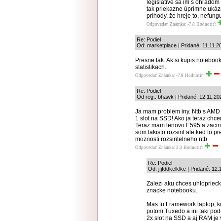
legislatíve sa im s ohľado
tak priekazne úprimne ukáza
príhody, že hreje to, nefunguj
Odpovedať
Známka: -7.8
Hodnotiť:
Re: Podiel
Od: marketplace | Pridané: 11.11.2
Presne tak. Ak si kupis notebo
statistikach.
Odpovedať
Známka: -7.8
Hodnotiť:
Re: Podiel
Od reg.: bhawk | Pridané: 12.11.20
Ja mam problem iny. Ntb s AMD b
1 slot na SSD! Ako ja teraz chc
Teraz mam lenovo E595 a zaci
som takisto rozsiril ale ked to p
moznosti rozsiritelneho ntb.
Odpovedať
Známka: 3.3
Hodnotiť:
Re: Podiel
Od: jfjfddkelklke | Pridané: 12
Zalezi aku chces uhlopriecku
znacke notebooku.
Mas tu Framework laptop, k
potom Tuxedo a ini taki po
2x slot na SSD a aj RAM je 