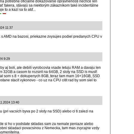
m na potrebné oficiálne dokazovanie oprávnenosti nechce len
ť fakera, stávajú sa niektorým zákazníkom také incidentálne
e to a kazí sa to atď...
024 11:37
ok s AMD na bazosi, priekazne zvysujes podiel predanych CPU v
24 9:29
y aj boli, ale debili vyrobcovia vsade letuju RAM a davaju len
em 32GB a casom to rozsirit na 64GB, 2 sloty na SSD is must!
nal som s 8 + dokupenych 8GB, teraz tam mam 16+16GB, SSD
restane stacit vykonovo - co uz na CPU citit rad by som siel to
.11.2024 13:40
 (pri vacsich byva po 2 sloty na SSD) alebo ci ti zalezi na
de si ho v podstate skladas sam za nemale peniaze alebo
dobni skladaci povacsinou z Nemecka, tam mas zvycajne vzdy
vymenitelna.