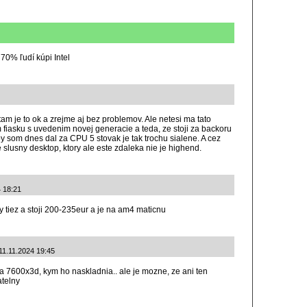
70% ľudí kúpi Intel
am je to ok a zrejme aj bez problemov. Ale netesi ma tato
 fiasku s uvedenim novej generacie a teda, ze stoji za backoru
y som dnes dal za CPU 5 stovak je tak trochu sialene. A cez
 slusny desktop, ktory ale este zdaleka nie je highend.
4 18:21
 tiez a stoji 200-235eur a je na am4 maticnu
 11.11.2024 19:45
a 7600x3d, kym ho naskladnia.. ale je mozne, ze ani ten
telny