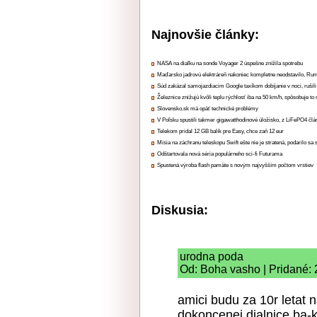
Najnovšie články:
NASA na diaľku na sonde Voyager 2 úspešne znížila spotrebu
Maďarsko jadrovú elektráreň nakoniec kompletne neodstavilo, Ru
Súd zakázal samojazdiacim Google taxíkom dobíjanie v noci, rušili
Železnice znižujú kvôli teplu rýchlosť iba na 50 km/h, spôsobuje t
Slovensko.sk má opäť technické problémy
V Poľsku spustili takmer gigawatthodinové úložisko, z LiFePO4 čl
Telekom pridal 12 GB balík pre Easy, chce zaň 12 eur
Misia na záchranu teleskopu Swift ešte nie je stratená, podarilo sa 
Odštartovala nová séria populárneho sci-fi Futurama
Spustená výroba flash pamäte s novým najvyšším počtom vrstiev
Diskusia:
urodna poda
Od: Boha vasho | Pridané: 
amici budu za 10r letat 
dokoncenej dialnice ba-k