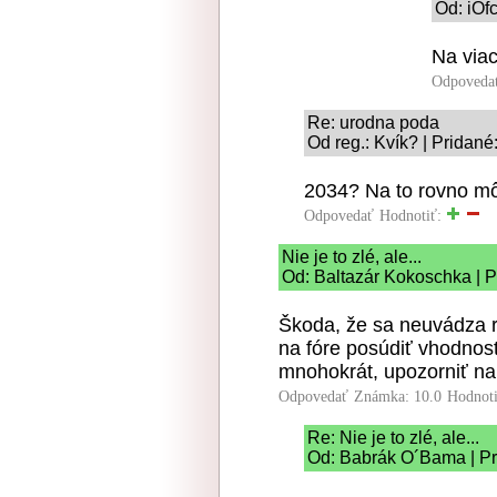
Od: iOf
Na viac
Odpoveda
Re: urodna poda
Od reg.: Kvík? | Pridané
2034? Na to rovno m
Odpovedať
Hodnotiť:
Nie je to zlé, ale...
Od: Baltazár Kokoschka | P
Škoda, že sa neuvádza rý
na fóre posúdiť vhodnosť
mnohokrát, upozorniť na 
Odpovedať
Známka: 10.0
Hodnot
Re: Nie je to zlé, ale...
Od: Babrák O´Bama | Pr