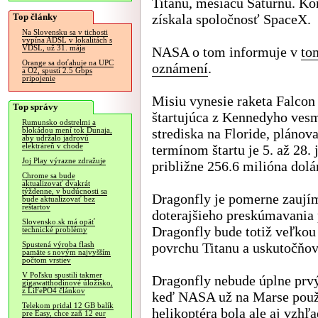
Titanu, mesiacu Saturnu. Ko
Top články
získala spoločnosť SpaceX.
Na Slovensku sa v tichosti
vypína ADSL v lokalitách s
VDSL, už 31. mája
NASA o tom informuje v
to
Orange sa doťahuje na UPC
oznámení
.
a O2, spustí 2.5 Gbps
pripojenie
Misiu vynesie raketa Falco
Top správy
štartujúca z Kennedyho ves
Rumunsko odstrelmi a
strediska na Floride, pláno
blokádou mení tok Dunaja,
aby udržalo jadrovú
elektráreň v chode
termínom štartu je 5. až 28
Joj Play výrazne zdražuje
približne 256.6 milióna dolá
Chrome sa bude
aktualizovať dvakrát
týždenne, v budúcnosti sa
Dragonfly je pomerne zaujím
bude aktualizovať bez
reštartov
doterajšieho preskúmavania 
Slovensko.sk má opäť
Dragonfly bude totiž veľkou 
technické problémy
povrchu Titanu a uskutočňov
Spustená výroba flash
pamäte s novým najvyšším
počtom vrstiev
V Poľsku spustili takmer
Dragonfly nebude úplne prv
gigawatthodinové úložisko,
z LiFePO4 článkov
keď NASA už na Marse použí
Telekom pridal 12 GB balík
helikoptéra bola ale aj vzh
pre Easy, chce zaň 12 eur