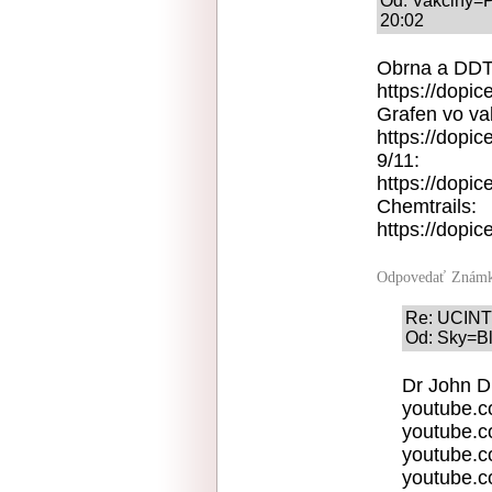
Od: Vakciny=P
20:02
Obrna a DDT
https://dopic
Grafen vo va
https://dopic
9/11:
https://dopic
Chemtrails:
https://dopic
Odpovedať
Známk
Re: UCIN
Od: Sky=Bl
Dr John D 
youtube.
youtube.
youtube.
youtube.