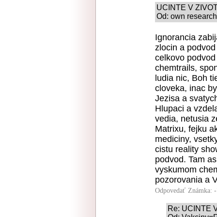
UCINTE V ZIVO
Od: own research
Ignorancia zabi
zlocin a podvod
celkovo podvod 
chemtrails, spo
ludia nic, Boh t
cloveka, inac b
Jezisa a svatych
Hlupaci a vzdela
vedia, netusia 
Matrixu, fejku 
mediciny, vsetk
cistu reality sh
podvod. Tam asi 
vyskumom chemtr
pozorovania 
Odpovedať
Známka: -
Re: UCINTE 