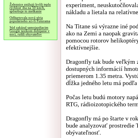
experiment, neuskutočňovala
Železnice znižujú kvôli teplu
rýchlosť iba na 50 km/h,
nákladu a lietala na relatívn
spôsobuje to meškanie
Odštartovala nová séria
populárneho sci-fi Futurama
Na Titane sú výrazne iné pod
Súd zakázal samojazdiacim
Google taxíkom dobíjanie v
ako na Zemi a naopak gravitá
noci, rušili obyvateľov
pomocou rotorov helikoptéry
efektívnejšie.
Dragonfly tak bude veľkým 
dostupných informácií hmotno
priemerom 1.35 metra. Vyst
dĺžka jedného letu má podľa
Počas letu budú motory napáj
RTG, rádioizotopického term
Dragonfly má po štarte v rok
bude analyzovať prostredie T
obývateľnosť.