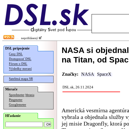
neprihlásený
NASA si objednal
DSL pripojenie
Ceny DSL
na Titan, od Spa
Dostupnosť DSL
Fórum o DSL
Výsledky meraní
Značky:
NASA
SpaceX
Satelitná mapa SR
DSL.sk, 26.11.2024
Merače
Speedmeter
Merania
Pingmeter
Googlemeter
Americká vesmírna agentúr
Hľadanie
vybrala a objednala služby 
jej misie Dragonfly, ktorá po