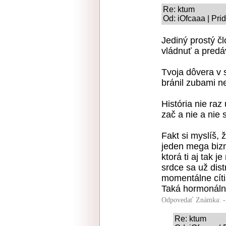
Re: ktum
Od: iOfcaaa | Pri
Jediný prostý čl
vládnuť a predá
Tvoja dôvera v 
bránil zubami n
História nie raz
zač a nie a nie 
Fakt si myslíš, 
jeden mega bizn
ktorá ti aj tak j
srdce sa už dist
momentálne cíti
Taká hormonáln
Odpovedať
Známka: -
Re: ktum