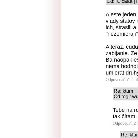
Od: iOfcaaa | 
A este jeden
vlady statov 
ich, strasili 
"nezomierali"
A teraz, cudu
zabijanie. Ze
Ba naopak es
nema hodnotu
umierat druh
Odpovedať
Známk
Re: ktum
Od reg.: wr
Tebe na ro
tak čítam.
Odpovedať
Zn
Re: ktu