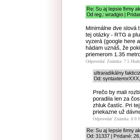
Re: Su aj lepsie firmy 
Od reg.: wradgio | Prid
Minimálne dve slová t
tej otázky - RTG a plu
vyzerá (google here an
hádam uznáš, že pokia
priemerom 1.35 metrov
Odpovedať
Známka: 7.5
Hodn
ultraradikálny faktic
Od: syntaxterrorXXX,
Prečo by mali rozb
poradila len za čo
zhluk častíc. Pri t
priekazne už dávn
Odpovedať
Známka: 0.0
Re: Su aj lepsie firmy 
Od: 31337 | Pridané: 26