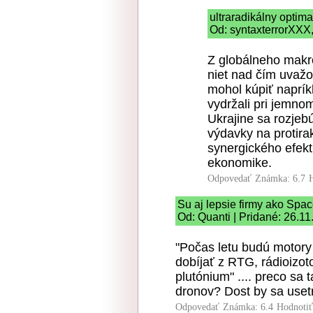
ultraradikálny optim
Od: syntaxterrorXXX,
Z globálneho makr
niet nad čím uvažo
mohol kúpiť naprík
vydržali pri jemno
Ukrajine sa rozjebú
výdavky na protira
synergického efekt
ekonomike.
Odpovedať
Známka: 6.7
Su aj lepsie firmy ako Spa
Od: Quanti | Pridané: 26.1
"Počas letu budú motory 
dobíjať z RTG, rádioizot
plutónium" .... preco sa
dronov? Dost by sa usetr
Odpovedať
Známka: 6.4
Hodnoti