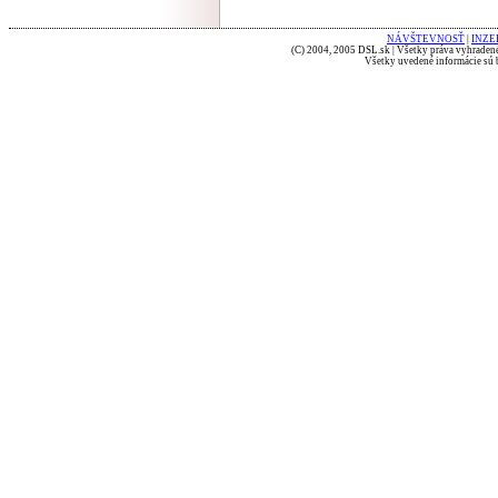
NÁVŠTEVNOSŤ
|
INZE
(C) 2004, 2005 DSL.sk | Všetky práva vyhradené
Všetky uvedené informácie sú b