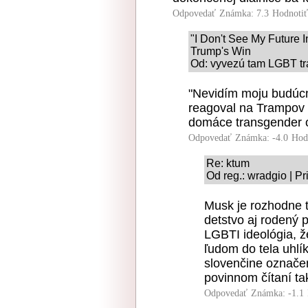
Odpovedať
Známka: 7.3
Hodnoti
"I Don't See My Future 
Trump's Win
Od: vyvezú tam LGBT tr
"Nevidím moju budúc
reagoval na Trampov c
domáce transgender o
Odpovedať
Známka: -4.0
Hod
Re: ktum
Od reg.: wradgio | P
Musk je rozhodne t
detstvo aj rodený p
LGBTI ideológia, ž
ľudom do tela uhlí
slovenčine označen
povinnom čítaní ta
Odpovedať
Známka: -1.1