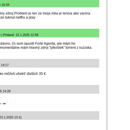
5 10:34
y zdroj.Problem je len ze moja mila je leniva ako vacina
e tuknut netflix a play
 | Pridané: 22.1.2025 12:58
to dávno, čo som spustil Forte Agenta, ale mám ho
momentálne mám hlavný zdroj "pikošiek" torrent z ruzzska.
5 14:17
ko môžeš ušetriť ďalších 35 €.
25 14:28
 23.1.2025 13:11