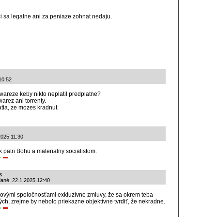
eci sa legalne ani za peniaze zohnat nedaju.
10:52
 wareze keby nikto neplatil predplatne?
arez ani torrenty.
tia, ze mozes kradnut.
.2025 11:30
k patri Bohu a materialny socialistom.
s
dané: 22.1.2025 12:40
lmovými spoločnosťami exkluzívne zmluvy, že sa okrem teba
ých, zrejme by nebolo priekazne objektívne tvrdiť, že nekradne.