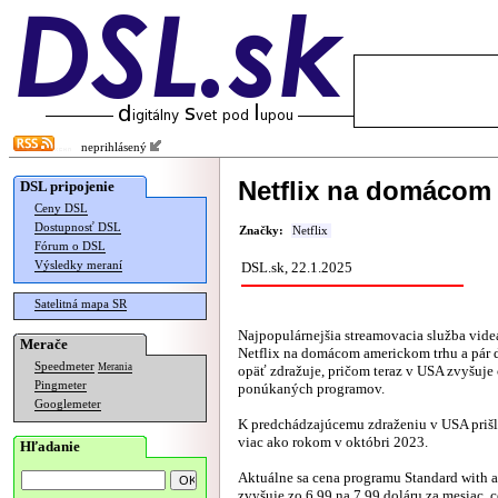
neprihlásený
Netflix na domácom 
DSL pripojenie
Ceny DSL
Dostupnosť DSL
Značky:
Netflix
Fórum o DSL
Výsledky meraní
DSL.sk, 22.1.2025
Satelitná mapa SR
Najpopulárnejšia streamovacia služba vide
Merače
Netflix na domácom americkom trhu a pár ď
Speedmeter
Merania
opäť zdražuje, pričom teraz v USA zvyšuje
Pingmeter
ponúkaných programov.
Googlemeter
K predchádzajúcemu zdraženiu v USA prišl
viac ako rokom v októbri 2023.
Hľadanie
Aktuálne sa cena programu Standard with 
zvyšuje zo 6.99 na 7.99 doláru za mesiac,