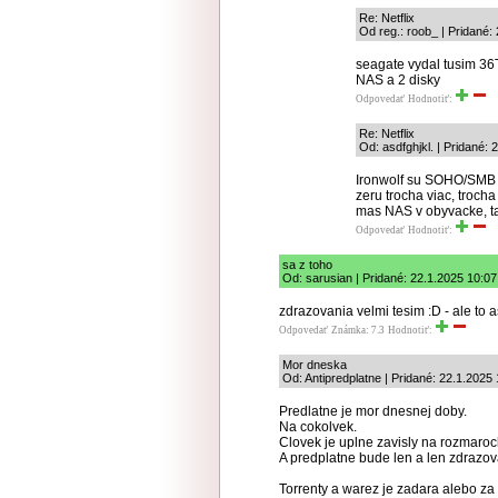
Re: Netflix
Od reg.: roob_ | Pridané:
seagate vydal tusim 36T
NAS a 2 disky
Odpovedať
Hodnotiť:
Re: Netflix
Od: asdfghjkl. | Pridané: 
Ironwolf su SOHO/SMB a 
zeru trocha viac, trocha
mas NAS v obyvacke, ta
Odpovedať
Hodnotiť:
sa z toho
Od: sarusian | Pridané: 22.1.2025 10:07
zdrazovania velmi tesim :D - ale to
Odpovedať
Známka: 7.3
Hodnotiť:
Mor dneska
Od: Antipredplatne | Pridané: 22.1.2025
Predlatne je mor dnesnej doby.
Na cokolvek.
Clovek je uplne zavisly na rozmaroc
A predplatne bude len a len zdrazov
Torrenty a warez je zadara alebo za 