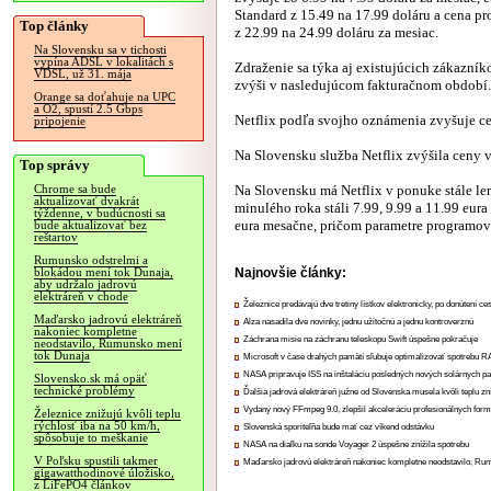
Standard z 15.49 na 17.99 doláru a cena 
Top články
z 22.99 na 24.99 doláru za mesiac.
Na Slovensku sa v tichosti
vypína ADSL v lokalitách s
Zdraženie sa týka aj existujúcich zákazník
VDSL, už 31. mája
zvýši v nasledujúcom fakturačnom období.
Orange sa doťahuje na UPC
a O2, spustí 2.5 Gbps
Netflix podľa svojho oznámenia zvyšuje ce
pripojenie
Na Slovensku služba Netflix zvýšila ceny 
Top správy
Na Slovensku má Netflix v ponuke stále len
Chrome sa bude
aktualizovať dvakrát
minulého roka stáli 7.99, 9.99 a 11.99 eura
týždenne, v budúcnosti sa
eura mesačne, pričom parametre programov 
bude aktualizovať bez
reštartov
Rumunsko odstrelmi a
Najnovšie články:
blokádou mení tok Dunaja,
aby udržalo jadrovú
elektráreň v chode
Železnice predávajú dve tretiny lístkov elektronicky, po donútení ce
Maďarsko jadrovú elektráreň
Alza nasadila dve novinky, jednu užitočnú a jednu kontroverznú
nakoniec kompletne
Záchrana misie na záchranu teleskopu Swift úspešne pokračuje
neodstavilo, Rumunsko mení
tok Dunaja
Microsoft v čase drahých pamätí sľubuje optimalizovať spotrebu
NASA pripravuje ISS na inštaláciu posledných nových solárnych p
Slovensko.sk má opäť
technické problémy
Ďalšia jadrová elektráreň južne od Slovenska musela kvôli teplu zn
Vydaný nový FFmpeg 9.0, zlepšil akceleráciu profesionálnych form
Železnice znižujú kvôli teplu
rýchlosť iba na 50 km/h,
Slovenská sporiteľňa bude mať cez víkend odstávku
spôsobuje to meškanie
NASA na diaľku na sonde Voyager 2 úspešne znížila spotrebu
V Poľsku spustili takmer
Maďarsko jadrovú elektráreň nakoniec kompletne neodstavilo, Ru
gigawatthodinové úložisko,
z LiFePO4 článkov