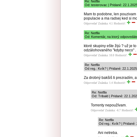
Re: Netflix
Od: testerovac | Pridané: 22.1.202
Mam to podobne, len pouzivam in
populacie a ma radsej ked si moz
Odpovedať
Známka: 4.1
Hodnotiť:
Re: Netflix
Od: Komentár, na ktorý odpovedáte
ktoré skupiny ešte žijú ? už je 
odzálohovaného "kdyby neco" . 
Odpovedať
Známka: 10.0
Hodnotiť:
Re: Netflix
Od reg.: Kvík? | Pridané: 22.1.202
Za drobný bakšiš ti prezradím, a
Odpovedať
Známka: 1.4
Hodnotiť:
Re: Netflix
Od: Tribald | Pridané: 22.1.20
Torrenty nepoužívam.
Odpovedať
Známka: -6.7
Hodnotiť:
Re: Netflix
Od reg.: Kvík? | Pridané:
Ani netreba.