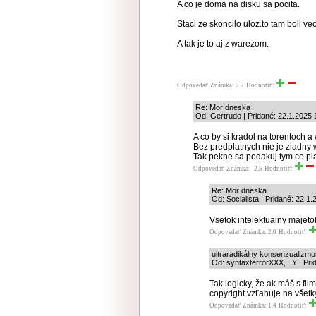
A co je doma na disku sa pocita.
Staci ze skoncilo uloz.to tam boli v
A tak je to aj z warezom.
Odpovedať
Známka: 2.2
Hodnotiť:
Re: Mor dneska
Od: Gertrudo | Pridané: 22.1.2025 
A co by si kradol na torentoch a
Bez predplatnych nie je ziadny w
Tak pekne sa podakuj tym co pla
Odpovedať
Známka: -2.5
Hodnotiť:
Re: Mor dneska
Od: Socialista | Pridané: 22.1
Vsetok intelektualny majeto
Odpovedať
Známka: 2.0
Hodnotiť:
ultraradikálny konsenzualizmu
Od: syntaxterrorXXX, . Y | Pri
Tak logicky, že ak máš s fi
copyright vzťahuje na všetk
Odpovedať
Známka: 1.4
Hodnotiť: