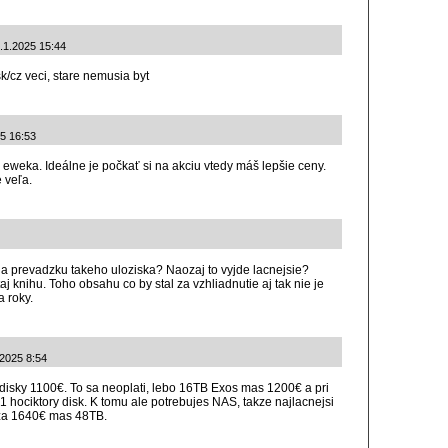
2.1.2025 15:44
k/cz veci, stare nemusia byt
25 16:53
eweka. Ideálne je počkať si na akciu vtedy máš lepšie ceny.
e veľa.
 a prevadzku takeho uloziska? Naozaj to vyjde lacnejsie?
aj knihu. Toho obsahu co by stal za vzhliadnutie aj tak nie je
a roky.
.2025 8:54
isky 1100€. To sa neoplati, lebo 16TB Exos mas 1200€ a pri
 1 hociktory disk. K tomu ale potrebujes NAS, takze najlacnejsi
za 1640€ mas 48TB.