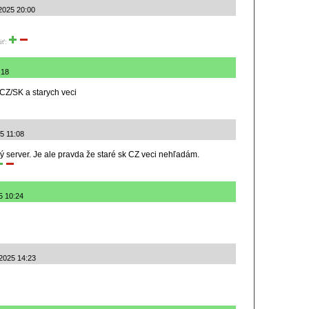
.2025 20:00
iť:
:18
 CZ/SK a starych veci
25 11:08
ý server. Je ale pravda že staré sk CZ veci nehľadám.
5 10:24
.2025 14:23