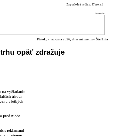
Za poslednú hodinu: 37 meraní
inzercia
Piatok, 7. augusta 2026, dnes má meniny
Štefánia
trhu opäť zdražuje
a na vyžiadanie
alších trhoch
 cenu všetkých
o pred niečo
ads s reklamami
 cena programu