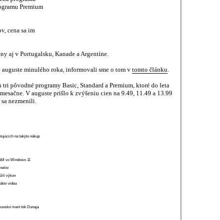
programu Premium
ov, cena sa im
ny aj v Portugalsku, Kanade a Argentíne.
v auguste minulého roka, informovali sme o tom v
tomto článku
.
 tri pôvodné programy Basic, Standard a Premium, ktoré do leta
 mesačne. V auguste prišlo k zvýšeniu cien na 9.49, 11.49 a 13.99
sa nezmenili.
stujúcich na takýto nákup
 RAM vo Windows 11
anelov
ížiť výkon
átov videa
munsko mení tok Dunaja