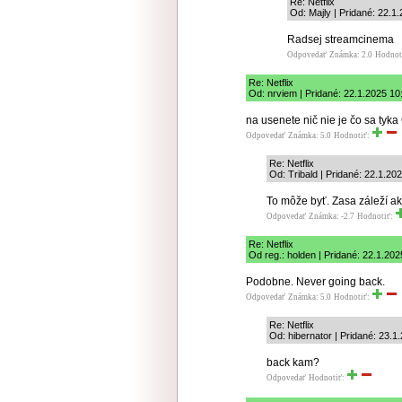
Re: Netflix
Od: Majly | Pridané: 22.1
Radsej streamcinema
Odpovedať
Známka: 2.0
Hodnot
Re: Netflix
Od: nrviem | Pridané: 22.1.2025 10
na usenete nič nie je čo sa tyka
Odpovedať
Známka: 5.0
Hodnotiť:
Re: Netflix
Od: Tribald | Pridané: 22.1.20
To môže byť. Zasa záleží ak
Odpovedať
Známka: -2.7
Hodnotiť:
Re: Netflix
Od reg.: holden | Pridané: 22.1.202
Podobne. Never going back.
Odpovedať
Známka: 5.0
Hodnotiť:
Re: Netflix
Od: hibernator | Pridané: 23.1
back kam?
Odpovedať
Hodnotiť: