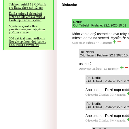
Telekom pridal 12 GB balík
Diskusia:
pre Easy, chce zaň 12 eur
Ďalšia jadrová elektráreň
južne od Slovenska musela
kvôli teplu znížiť výkon
Netflix
Od: Tribald | Pridané: 22.1.2025 10:01
Spustená výroba flash
pamäte s novým najvyšším
počtom vrstiev
Mám zaplatený usenet na dva roky 
miesta doma na serveri. Myslím že sa
Súd zakázal samojazdiacim
Google taxíkom dobíjanie v
Odpovedať
Známka: 4.4
Hodnotiť:
noci, rušili obyvateľov
Re: Netflix
Od: Huger | Pridané: 22.1.2025 10:
usenet?
Odpovedať
Známka: -2.0
Hodnotiť:
Re: Netflix
Od: Tribald | Pridané: 22.1.20
Áno usenet. Pozri napr reddi
Odpovedať
Známka: -3.3
Hodnotiť:
Re: Netflix
Od: Tribald | Pridané: 22.1.20
Áno usenet. Pozri napr reddi
Odpovedať
Známka: -5.0
Hodnotiť: