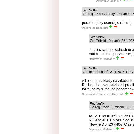
Odpovedať
Hodnotiť:
Re: Netflix
Od reg.: PellerGreeny | Pridané: 2
porad nejaky usenet, su tam aj s
Odpovedať
Hodnotiť:
Re: Netflix
Od: Tribald | Pridané: 22.1.20
Ja používam newshosting a 
Veď si to mrkni providerov j
Odpovedať
Hodnotiť:
Re: Netflix
Od: cvk | Pridané: 22.1.2025 17:47
A kolko su naklady na zriadenie
Radsej chod von, alebo si precit
tolko, ze by si mal co pozerat dv
Odpovedať
Známka: -3.3
Hodnotiť:
Re: Netflix
Od reg.: roob_ | Pridané: 23.1
4x12TB iwolf R5 mas 36TB d
R5 je to 48TB. Moze ti odist
4bay je DS423 440€. Cize 
Odpovedať
Hodnotiť: