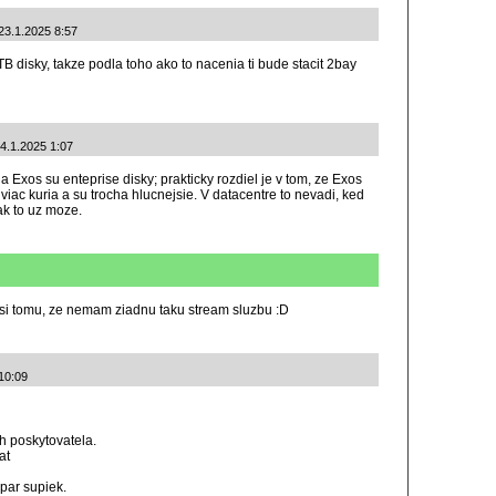
 23.1.2025 8:57
B disky, takze podla toho ako to nacenia ti bude stacit 2bay
24.1.2025 1:07
Exos su enteprise disky; prakticky rozdiel je v tom, ze Exos
 viac kuria a su trocha hlucnejsie. V datacentre to nevadi, ked
k to uz moze.
 asi tomu, ze nemam ziadnu taku stream sluzbu :D
 10:09
h poskytovatela.
at
par supiek.