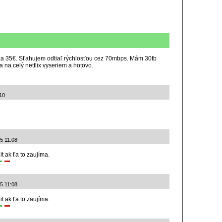
za 35€. Sťahujem odtiaľ rýchlosťou cez 70mbps. Mám 30tb
 na celý netflix vyseriem a hotovo.
10
25 11:08
t ak ťa to zaujíma.
25 11:08
t ak ťa to zaujíma.