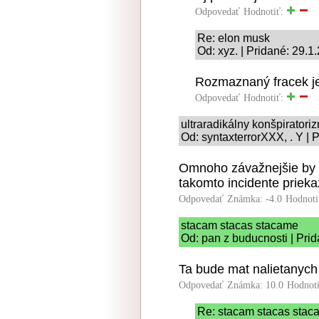
Odpovedať
Hodnotiť:
Re: elon musk
Od: xyz. | Pridané: 29.1
Rozmaznaný fracek je
Odpovedať
Hodnotiť:
ultraradikálny konšpiratori
Od: syntaxterrorXXX, . Y | 
Omnoho závažnejšie by b
takomto incidente prieka
Odpovedať
Známka: -4.0
Hodnoti
stacam stacas stacame
Od: pan z buducnosti | Pri
Ta bude mat nalietanych
Odpovedať
Známka: 10.0
Hodnot
Re: stacam stacas stac