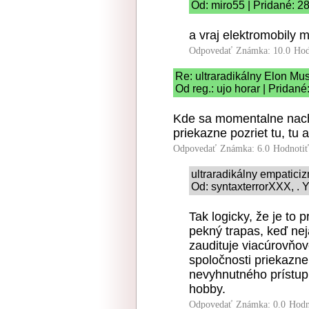
Od: miro55 | Pridané: 2
a vraj elektromobily m
Odpovedať
Známka: 10.0
Hod
Re: ultraradikálny Elon Mu
Od reg.: ujo horar | Pridan
Kde sa momentalne nacha
priekazne pozriet tu, tu a
Odpovedať
Známka: 6.0
Hodnoti
ultraradikálny empatici
Od: syntaxterrorXXX, . Y
Tak logicky, že je to
pekný trapas, keď nej
zaudituje viacúrovňov
spoločnosti priekazn
nevyhnutného prístup
hobby.
Odpovedať
Známka: 0.0
Hodn