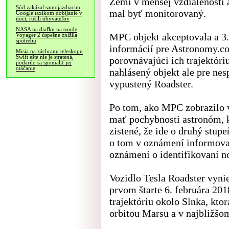
Zemi v menšej vzdialenosti 
Súd zakázal samojazdiacim
mal byť monitorovaný.
Google taxíkom dobíjanie v
noci, rušili obyvateľov
NASA na diaľku na sonde
MPC objekt akceptovala a 3.
Voyager 2 úspešne znížila
spotrebu
informácií pre Astronomy.co
Misia na záchranu teleskopu
Swift ešte nie je stratená,
porovnávajúci ich trajektóri
podarilo sa spomaliť jej
otáčanie
nahlásený objekt ale pre nes
vypustený Roadster.
Po tom, ako MPC zobrazilo v
mať pochybnosti astronóm, k
zistené, že ide o druhý stu
o tom v oznámení informova
oznámení o identifikovaní n
Vozidlo Tesla Roadster vyni
prvom štarte 6. februára 201
trajektóriu okolo Slnka, kto
orbitou Marsu a v najbližš