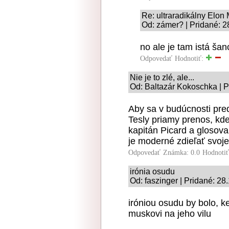
Re: ultraradikálny Elon
Od: zámer? | Pridané: 2
no ale je tam istá šan
Odpovedať
Hodnotiť:
Nie je to zlé, ale...
Od: Baltazár Kokoschka | P
Aby sa v budúcnosti pred
Tesly priamy prenos, kde
kapitán Picard a glosoval
je moderné zdieľať svoj
Odpovedať
Známka: 0.0
Hodnoti
irónia osudu
Od: faszinger | Pridané: 28
iróniou osudu by bolo, k
muskovi na jeho vilu