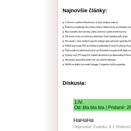
Najnovšie články:
V štvrtom reaktore Mochoviec už beží štiepna reakcia
Železnice predávajú dve tretiny lístkov elektronicky, po donútení ce
Alza nasadila dve novinky, jednu užitočnú a jednu kontroverznú
Záchrana misie na záchranu teleskopu Swift úspešne pokračuje
Microsoft v čase drahých pamätí sľubuje optimalizovať spotrebu
NASA pripravuje ISS na inštaláciu posledných nových solárnych p
Ďalšia jadrová elektráreň južne od Slovenska musela kvôli teplu zn
Vydaný nový FFmpeg 9.0, zlepšil akceleráciu profesionálnych form
Slovenská sporiteľňa bude mať cez víkend odstávku
NASA na diaľku na sonde Voyager 2 úspešne znížila spotrebu
Diskusia:
1.IV.
Od: bla bla bla | Pridané: 
HaHaHa
Odpovedať
Známka: 8.2
Hodnoti