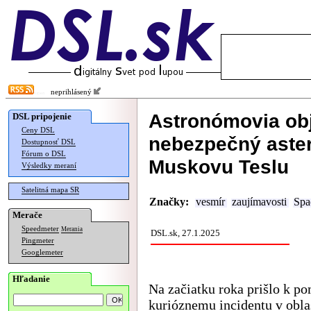
neprihlásený
Astronómovia obj
DSL pripojenie
Ceny DSL
nebezpečný aster
Dostupnosť DSL
Fórum o DSL
Muskovu Teslu
Výsledky meraní
Satelitná mapa SR
Značky:
vesmír
zaujímavosti
Spa
Merače
Speedmeter
Merania
DSL.sk, 27.1.2025
Pingmeter
Googlemeter
Hľadanie
Na začiatku roka prišlo k p
kurióznemu incidentu v obla