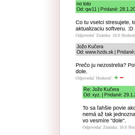
no toto
Od: qw11 | Pridané: 28.1.2
Co tu vsetci stresujete, 
aktualizaciu softveru. :D
Odpovedať
Známka: 10.0
Hodnot
Jožo Kučera
Od: www.hzds.sk | Pridané:
Prečo ju nezostrelia? Po
dole.
Odpovedať
Hodnotiť:
Re: Jožo Kučera
Od: xyz. | Pridané: 29.1
To sa ľahšie povie ak
nemá až tak jednozna
vo vesmíre "dole".
Odpovedať
Známka: 10.0
Hod