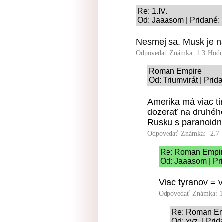
Re: 1.IV.
Od: Jaaasom | Pridané:
Nesmej sa. Musk je n
Odpovedať
Známka: 1.3
Hodn
Roman Empire
Od: Triumvirát | Pri
Amerika má viac ti
dozerať na druhého
Rusku s paranoidn
Odpovedať
Známka: -2.7
Re: Roman Empi
Od: Jaaasom | Pr
Viac tyranov = v
Odpovedať
Známka: 1
Re: Roman Em
Od: xyz. | Pri