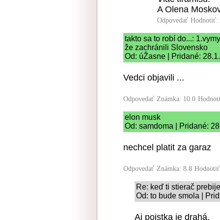
A Olena Moskovi
Odpovedať
Hodnotiť:
takto sa to robí do...: 1.vy
že zachránili Slovensko
Od: úŽasne | Pridané: 28.1
Vedci objavili ...
Odpovedať
Známka: 10.0
Hodnot
elon musk
Od: samdoma | Pridané: 28
nechcel platit za garaz
Odpovedať
Známka: 8.8
Hodnoti
Re: keď ti stierač prebij
Od: to bude smola | Pri
Aj poistka je drahá.