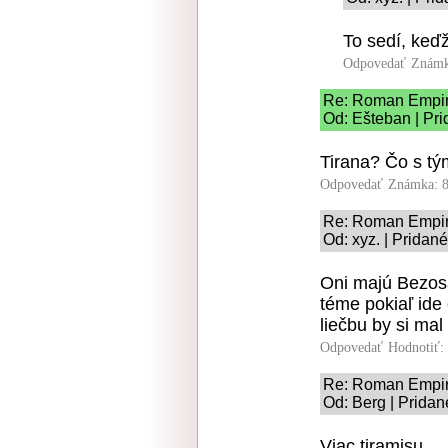
To sedí, keď
Odpovedať
Známk
Re: Roman Empi
Od: Ešteban | Pri
Tirana? Čo s tý
Odpovedať
Známka: 8
Re: Roman Empi
Od: xyz. | Pridan
Oni majú Bezosa
téme pokiaľ ide 
liečbu by si mal
Odpovedať
Hodnotiť:
Re: Roman Empi
Od: Berg | Pridan
Viac tiramisu.