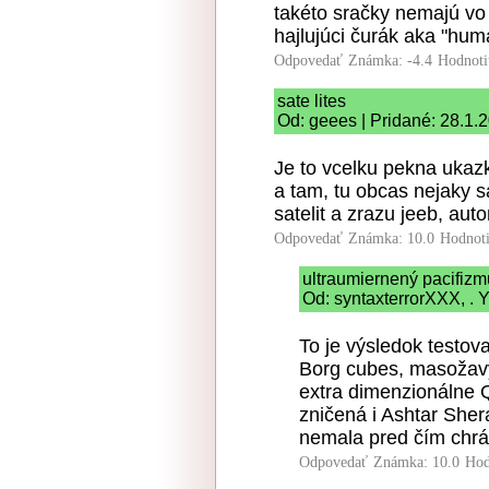
takéto sračky nemajú vo 
hajlujúci čurák aka "huma
Odpovedať
Známka: -4.4
Hodnoti
sate lites
Od: geees | Pridané: 28.1.
Je to vcelku pekna ukazka
a tam, tu obcas nejaky sat
satelit a zrazu jeeb, aut
Odpovedať
Známka: 10.0
Hodnot
ultraumiernený pacifiz
Od: syntaxterrorXXX, . Y
To je výsledok testo
Borg cubes, masožavý
extra dimenzionálne 
zničená i Ashtar Shera
nemala pred čím chrá
Odpovedať
Známka: 10.0
Hod