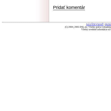
Pridať komentár
NÁVŠTEVNOSŤ
|
INZE
(C) 2004, 2005 DSL.sk | Všetky práva vyhradené
Všetky uvedené informácie sú b