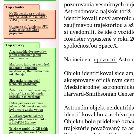
pozorovania vesmírnych obj
Top články
Astronómovia najskôr totiž
Na Slovensku sa v tichosti
identifikovali nový asteroid 
vypína ADSL v lokalitách s
VDSL, už 31. mája
zaujímavou trajektóriou a až
Orange sa doťahuje na UPC
a O2, spustí 2.5 Gbps
si uvedomili, že ide o vozidl
pripojenie
Roadster vypustené v roku 
spoločnosťou SpaceX.
Top správy
Alza nasadila dve novinky,
jednu užitočnú a jednu
Na incident
upozornil
Astro
kontroverznú
Maďarsko jadrovú elektráreň
nakoniec kompletne
neodstavilo, Rumunsko mení
Objekt identifikoval síce am
tok Dunaja
akceptovaný oficiálnym cent
Slovensko.sk má opäť
technické problémy
Medzinárodnej astronomicke
Železnice znižujú kvôli teplu
Harvard-Smithsonian Center 
rýchlosť iba na 50 km/h,
spôsobuje to meškanie
Ďalšia jadrová elektráreň
Astronóm objekt neidentifik
južne od Slovenska musela
kvôli teplu znížiť výkon
identifikoval ho z archívu 
V Poľsku spustili takmer
gigawatthodinové úložisko,
Objektu bolo pridelené ozna
z LiFePO4 článkov
trajektórie považovaný za ast
Telekom pridal 12 GB balík
pre Easy, chce zaň 12 eur