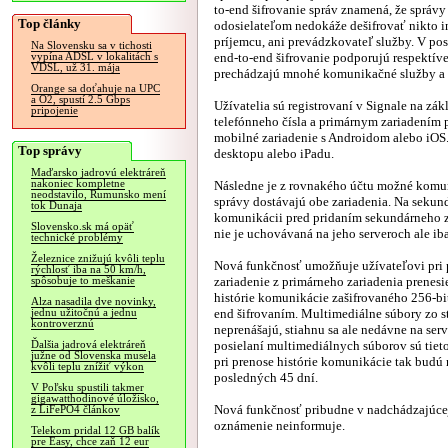
to-end šifrovanie správ znamená, že správy
Top články
odosielateľom nedokáže dešifrovať nikto 
príjemcu, ani prevádzkovateľ služby. V po
Na Slovensku sa v tichosti
end-to-end šifrovanie podporujú respektív
vypína ADSL v lokalitách s
VDSL, už 31. mája
prechádzajú mnohé komunikačné služby a 
Orange sa doťahuje na UPC
a O2, spustí 2.5 Gbps
Užívatelia sú registrovaní v Signale na zá
pripojenie
telefónneho čísla a primárnym zariadením p
mobilné zariadenie s Androidom alebo iOS.
Top správy
desktopu alebo iPadu.
Maďarsko jadrovú elektráreň
nakoniec kompletne
Následne je z rovnakého účtu možné komu
neodstavilo, Rumunsko mení
správy dostávajú obe zariadenia. Na sekund
tok Dunaja
komunikácii pred pridaním sekundárneho z
Slovensko.sk má opäť
nie je uchovávaná na jeho serveroch ale ib
technické problémy
Železnice znižujú kvôli teplu
Nová funkčnosť umožňuje užívateľovi pri p
rýchlosť iba na 50 km/h,
zariadenie z primárneho zariadenia prenesi
spôsobuje to meškanie
histórie komunikácie zašifrovaného 256-bit
Alza nasadila dve novinky,
end šifrovaním. Multimediálne súbory zo s
jednu užitočnú a jednu
kontroverznú
neprenášajú, stiahnu sa ale nedávne na ser
posielaní multimediálnych súborov sú tieto
Ďalšia jadrová elektráreň
južne od Slovenska musela
pri prenose histórie komunikácie tak budú
kvôli teplu znížiť výkon
posledných 45 dní.
V Poľsku spustili takmer
gigawatthodinové úložisko,
Nová funkčnosť pribudne v nadchádzajúcej b
z LiFePO4 článkov
oznámenie neinformuje.
Telekom pridal 12 GB balík
pre Easy, chce zaň 12 eur