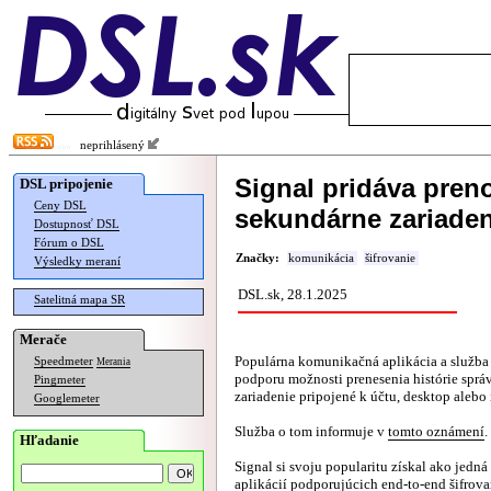
neprihlásený
Signal pridáva preno
DSL pripojenie
Ceny DSL
sekundárne zariaden
Dostupnosť DSL
Fórum o DSL
Značky:
komunikácia
šifrovanie
Výsledky meraní
DSL.sk, 28.1.2025
Satelitná mapa SR
Merače
Populárna komunikačná aplikácia a služba
Speedmeter
Merania
podporu možnosti prenesenia histórie sprá
Pingmeter
zariadenie pripojené k účtu, desktop alebo 
Googlemeter
Služba o tom informuje v
tomto oznámení
.
Hľadanie
Signal si svoju popularitu získal ako jedná
aplikácií podporujúcich end-to-end šifrova