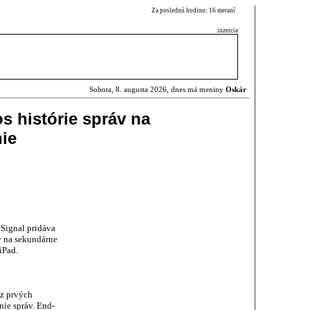
Za poslednú hodinu: 16 meraní
inzercia
Sobota, 8. augusta 2026, dnes má meniny
Oskár
s histórie správ na
ie
 Signal pridáva
v na sekundárne
iPad.
 z prvých
nie správ. End-