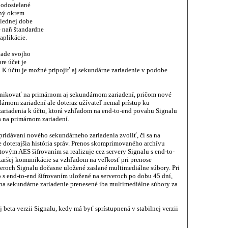
 odosielané
iný okrem
slednej dobe
e naň štandardne
aplikácie.
klade svojho
re účet je
 K účtu je možné pripojiť aj sekundárne zariadenie v podobe
nikovať na primárnom aj sekundárnom zariadení, pričom nové
árnom zariadení ale doteraz užívateľ nemal prístup ku
ariadenia k účtu, ktorá vzhľadom na end-to-end povahu Signalu
a na primárnom zariadení.
ridávaní nového sekundárneho zariadenia zvoliť, či sa na
e doterajšia história správ. Prenos skomprimovaného archívu
ovým AES šifrovaním sa realizuje cez servery Signalu s end-to-
taršej komunikácie sa vzhľadom na veľkosť pri prenose
veroch Signalu dočasne uložené zaslané multimediálne súbory. Pri
 s end-to-end šifrovaním uložené na serveroch po dobu 45 dní,
 na sekundárne zariadenie prenesené iba multimediálne súbory za
eta verzii Signalu, kedy má byť sprístupnená v stabilnej verzii