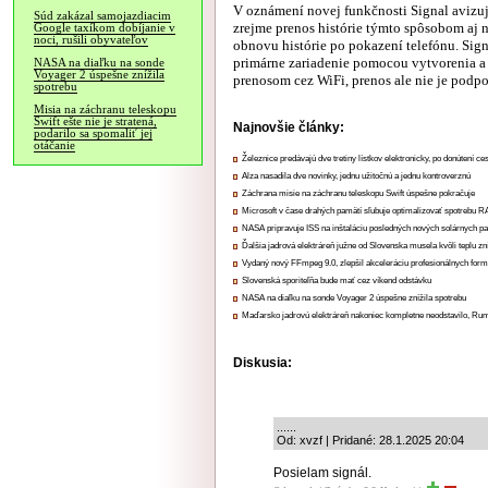
V oznámení novej funkčnosti Signal avizuj
Súd zakázal samojazdiacim
zrejme prenos histórie týmto spôsobom aj n
Google taxíkom dobíjanie v
noci, rušili obyvateľov
obnovu histórie po pokazení telefónu. Sign
primárne zariadenie pomocou vytvorenia 
NASA na diaľku na sonde
Voyager 2 úspešne znížila
prenosom cez WiFi, prenos ale nie je podp
spotrebu
Misia na záchranu teleskopu
Swift ešte nie je stratená,
Najnovšie články:
podarilo sa spomaliť jej
otáčanie
Železnice predávajú dve tretiny lístkov elektronicky, po donútení ce
Alza nasadila dve novinky, jednu užitočnú a jednu kontroverznú
Záchrana misie na záchranu teleskopu Swift úspešne pokračuje
Microsoft v čase drahých pamätí sľubuje optimalizovať spotrebu
NASA pripravuje ISS na inštaláciu posledných nových solárnych p
Ďalšia jadrová elektráreň južne od Slovenska musela kvôli teplu zn
Vydaný nový FFmpeg 9.0, zlepšil akceleráciu profesionálnych form
Slovenská sporiteľňa bude mať cez víkend odstávku
NASA na diaľku na sonde Voyager 2 úspešne znížila spotrebu
Maďarsko jadrovú elektráreň nakoniec kompletne neodstavilo, Ru
Diskusia:
......
Od: xvzf | Pridané: 28.1.2025 20:04
Posielam signál.