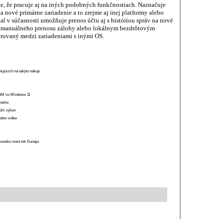
e, že pracuje aj na iných podobných funkčnostiach. Naznačuje
a nové primárne zariadenie a to zrejme aj inej platformy alebo
al v súčasnosti umožňuje prenos účtu aj s históriou správ na nové
a manuálneho prenosu zálohy alebo lokálnym bezdrôtovým
orovaný medzi zariadeniami s inými OS.
stujúcich na takýto nákup
 RAM vo Windows 11
anelov
ížiť výkon
átov videa
munsko mení tok Dunaja