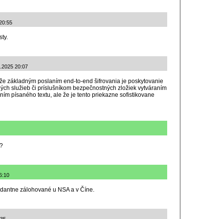
20:55
ty.
1.2025 20:07
e základným poslaním end-to-end šifrovania je poskytovanie
ch služieb či príslušníkom bezpečnostných zložiek vytváraním
m písaného textu, ale že je tento priekazne sofistikovane
 ?
6:10
undantne zálohované u NSA a v Číne.