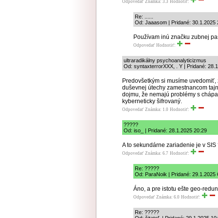
Odpovedať
Známka: 3.3
Hodnotiť:
Re: ......
Od: Jaaasom | Pridané: 30.1.2025 
Používam inú značku zubnej pas
Odpovedať
Hodnotiť:
ultraradikálny psychoanalyticizmus
Od: syntaxterrorXXX, . Y | Pridané: 28.
Predovšetkým si musíme uvedomiť, ž
duševnej útechy zamestnancom tajný
dojmu, že nemajú problémy s chápaní
kyberneticky šifrovaný.
Odpovedať
Známka: 1.0
Hodnotiť:
?????
Od: iso_ | Pridané: 28.1.2025 20:29
A to sekundárne zariadenie je v SIS
Odpovedať
Známka: 6.7
Hodnotiť:
Re: ?????
Od: ParaNoik | Pridané: 29.1.2025 
Áno, a pre istotu ešte geo-red
Odpovedať
Známka: 6.0
Hodnotiť:
Re: ?????