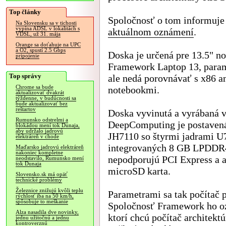
Top články
Spoločnosť o tom informuje
Na Slovensku sa v tichosti
vypína ADSL v lokalitách s
aktuálnom oznámení
.
VDSL, už 31. mája
Orange sa doťahuje na UPC
a O2, spustí 2.5 Gbps
Doska je určená pre 13.5" n
pripojenie
Framework Laptop 13, para
Top správy
ale nedá porovnávať s x86 
Chrome sa bude
notebookmi.
aktualizovať dvakrát
týždenne, v budúcnosti sa
bude aktualizovať bez
reštartov
Doska vyvinutá a vyrábaná v
Rumunsko odstrelmi a
DeepComputing je postavená
blokádou mení tok Dunaja,
aby udržalo jadrovú
JH7110 so štyrmi jadrami U
elektráreň v chode
integrovaných 8 GB LPDDR4
Maďarsko jadrovú elektráreň
nakoniec kompletne
nepodporujú PCI Express a 
neodstavilo, Rumunsko mení
tok Dunaja
microSD karta.
Slovensko.sk má opäť
technické problémy
Železnice znižujú kvôli teplu
Parametrami sa tak počítač 
rýchlosť iba na 50 km/h,
spôsobuje to meškanie
Spoločnosť Framework ho oz
Alza nasadila dve novinky,
ktorí chcú počítač architek
jednu užitočnú a jednu
kontroverznú