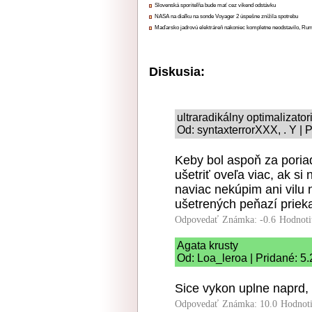
Slovenská sporiteľňa bude mať cez víkend odstávku
NASA na diaľku na sonde Voyager 2 úspešne znížila spotrebu
Maďarsko jadrovú elektráreň nakoniec kompletne neodstavilo, Ru
Diskusia:
ultraradikálny optimalizato
Od: syntaxterrorXXX, . Y | 
Keby bol aspoň za poria
ušetriť oveľa viac, ak s
naviac nekúpim ani vilu n
ušetrených peňazí prieka
Odpovedať
Známka: -0.6
Hodnoti
Agata krusty
Od: Loa_leroa | Pridané: 5
Sice vykon uplne naprd, 
Odpovedať
Známka: 10.0
Hodnot