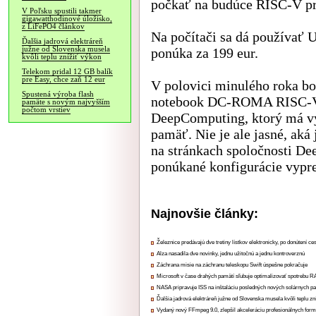
počkať na budúce RISC-V pr
V Poľsku spustili takmer
gigawatthodinové úložisko,
z LiFePO4 článkov
Na počítači sa dá používať 
Ďalšia jadrová elektráreň
južne od Slovenska musela
ponúka za 199 eur.
kvôli teplu znížiť výkon
Telekom pridal 12 GB balík
pre Easy, chce zaň 12 eur
V polovici minulého roka b
Spustená výroba flash
notebook DC-ROMA RISC-V L
pamäte s novým najvyšším
počtom vrstiev
DeepComputing, ktorý má výk
pamäť. Nie je ale jasné, aká
na stránkach spoločnosti De
ponúkané konfigurácie vypr
Najnovšie články:
Železnice predávajú dve tretiny lístkov elektronicky, po donútení ce
Alza nasadila dve novinky, jednu užitočnú a jednu kontroverznú
Záchrana misie na záchranu teleskopu Swift úspešne pokračuje
Microsoft v čase drahých pamätí sľubuje optimalizovať spotrebu
NASA pripravuje ISS na inštaláciu posledných nových solárnych p
Ďalšia jadrová elektráreň južne od Slovenska musela kvôli teplu zn
Vydaný nový FFmpeg 9.0, zlepšil akceleráciu profesionálnych form