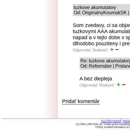
tuzkove akumulatory
Od: OriginalnyKoumakSK | 
Som zvedavy, ci sa obja
tuzkovymi AAA akumulato
napad a v tejto dobe v 
dlhodobo pouziteny i pr
Odpovedať
Hodnotiť:
Re: tuzkove akumulator
Od: Reformátor | Pridan
A bez diepleja
Odpovedať
Hodnotiť:
Pridať komentár
NÁVŠTEVNOSŤ
|
INZE
(C) 2004, 2005 DSL.sk | Všetky práva vyhradené
Všetky uvedené informácie sú b