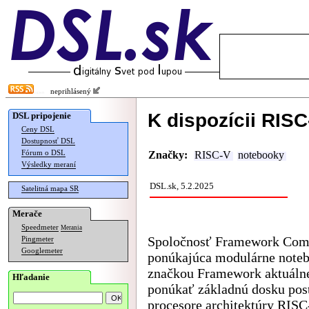
neprihlásený
K dispozícii RIS
DSL pripojenie
Ceny DSL
Dostupnosť DSL
Fórum o DSL
Značky:
RISC-V
notebooky
Výsledky meraní
DSL.sk, 5.2.2025
Satelitná mapa SR
Merače
Speedmeter
Merania
Spoločnosť Framework Com
Pingmeter
Googlemeter
ponúkajúca modulárne note
značkou Framework aktuálne
Hľadanie
ponúkať základnú dosku pos
procesore architektúry RISC