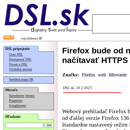
neprihlásený
Firefox bude od 
DSL pripojenie
Ceny DSL
načítavať HTTPS 
Dostupnosť DSL
Fórum o DSL
Výsledky meraní
Značky:
Firefox
web
šifrovanie
Satelitná mapa SR
DSL.sk, 10.2.2025
Merače
Speedmeter
Merania
Pingmeter
Googlemeter
Webový prehliadač Firefox 
Hľadanie
od ďalšej verzie Firefox 136
štandardne nastavený reži