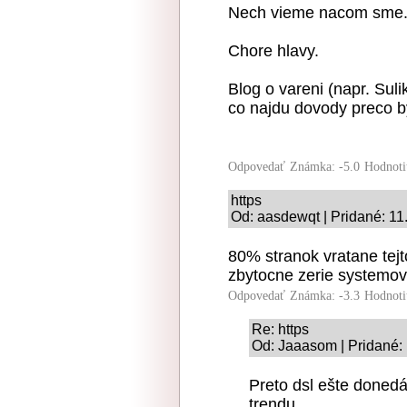
Nech vieme nacom sme
Chore hlavy.
Blog o vareni (napr. Suli
co najdu dovody preco by
Odpovedať
Známka: -5.0
Hodnoti
https
Od: aasdewqt | Pridané: 11
80% stranok vratane tejt
zbytocne zerie systemov
Odpovedať
Známka: -3.3
Hodnoti
Re: https
Od: Jaaasom | Pridané: 
Preto dsl ešte donedá
trendu...