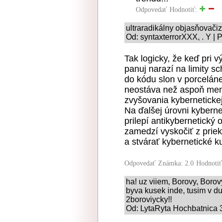
Odpovedať
Hodnotiť:
ultraradikálny objasňovač
Od: syntaxterrorXXX, . Y | 
Tak logicky, že keď pri v
panuj narazí na limity s
do kódu slon v porcelán
neostáva než aspoň men
zvyšovania kyberneticke
Na ďalšej úrovni kyberne
prilepí antikybernetický
zamedzí vyskočiť z prie
a stvárať kybernetické k
Odpovedať
Známka: 2.0
Hodnoti
ha! uz viiem, Borovy, Borovyc
byva kusek inde, tusim v d
2boroviycky!!
Od: LytaRyta Hochbatnica 3