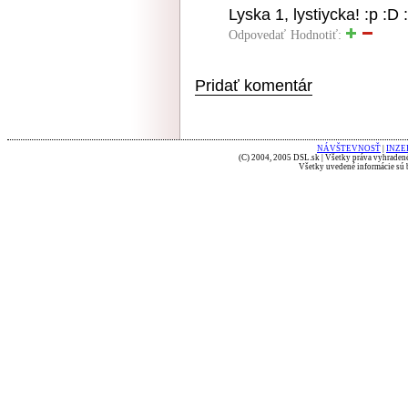
Lyska 1, lystiycka! :p :D 
Odpovedať
Hodnotiť:
Pridať komentár
NÁVŠTEVNOSŤ
|
INZE
(C) 2004, 2005 DSL.sk | Všetky práva vyhradené
Všetky uvedené informácie sú b