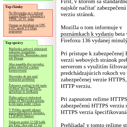
First, v ktorom sa štandardn
Top články
najskôr načítať zabezpečen
verziu stránok.
Na Slovensku sa v tichosti
vypína ADSL v lokalitách s
VDSL, už 31. mája
Orange sa doťahuje na UPC
Mozilla o tom informuje v
a O2, spustí 2.5 Gbps
pripojenie
poznámkach k vydaniu
beta 
Firefoxu 136 vydanej minulý
Top správy
Maďarsko jadrovú elektráreň
Pri prístupe k zabezpečene
nakoniec kompletne
neodstavilo, Rumunsko mení
tok Dunaja
verzii webových stránok pr
Alza nasadila dve novinky,
serverom s využitím šifrov
jednu užitočnú a jednu
kontroverznú
predchádzajúcich rokoch vo 
Slovensko.sk má opäť
zabezpečenej verzie HTTPS, 
technické problémy
HTTP verziu.
Železnice znižujú kvôli teplu
rýchlosť iba na 50 km/h,
spôsobuje to meškanie
Pri zapnutom režime HTTPS-F
Ďalšia jadrová elektráreň
južne od Slovenska musela
kvôli teplu znížiť výkon
zabezpečenú HTTPS verziu na
V Poľsku spustili takmer
HTTPS verzia špecifikovaná.
gigawatthodinové úložisko,
z LiFePO4 článkov
Telekom pridal 12 GB balík
Prehliadač v tomto režime s
pre Easy, chce zaň 12 eur