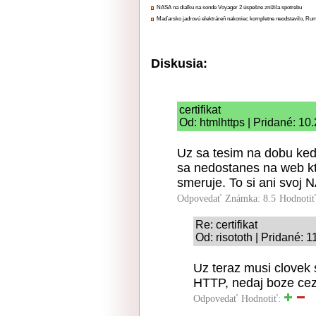
NASA na diaľku na sonde Voyager 2 úspešne znížila spotrebu
Maďarsko jadrovú elektráreň nakoniec kompletne neodstavilo, Ru
Diskusia:
certifikat
Od: htmlhttps | Pridané: 10
Uz sa tesim na dobu ke
sa nedostanes na web kto
smeruje. To si ani svoj N
Odpovedať
Známka: 8.5
Hodnoti
Re: certifikat
Od: risototh | Pridané: 
Uz teraz musi clovek 
HTTP, nedaj boze cez
Odpovedať
Hodnotiť: