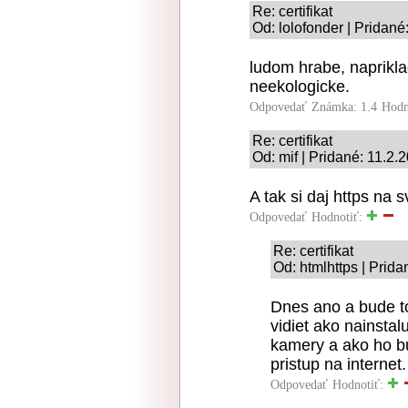
Re: certifikat
Od: lolofonder | Pridané
ludom hrabe, naprikla
neekologicke.
Odpovedať
Známka: 1.4
Hodn
Re: certifikat
Od: mif | Pridané: 11.2.
A tak si daj https na 
Odpovedať
Hodnotiť:
Re: certifikat
Od: htmlhttps | Prid
Dnes ano a bude to
vidiet ako nainstal
kamery a ako ho b
pristup na internet.
Odpovedať
Hodnotiť: