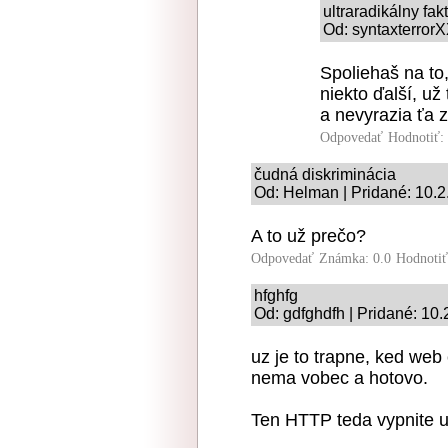
ultraradikálny fak
Od: syntaxterrorX
Spoliehaš na to
niekto ďalší, u
a nevyrazia ťa 
Odpovedať
Hodnotiť:
čudná diskriminácia
Od: Helman | Pridané: 10.2
A to už prečo?
Odpovedať
Známka: 0.0
Hodnoti
hfghfg
Od: gdfghdfh | Pridané: 10
uz je to trapne, ked we
nema vobec a hotovo.
Ten HTTP teda vypnite u