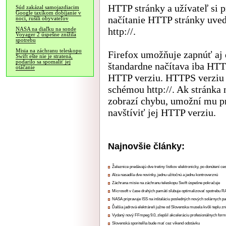
HTTP stránky a užívateľ si 
Súd zakázal samojazdiacim
Google taxíkom dobíjanie v
načítanie HTTP stránky uve
noci, rušili obyvateľov
http://.
NASA na diaľku na sonde
Voyager 2 úspešne znížila
spotrebu
Misia na záchranu teleskopu
Firefox umožňuje zapnúť aj
Swift ešte nie je stratená,
podarilo sa spomaliť jej
štandardne načítava iba HTT
otáčanie
HTTP verziu. HTTPS verziu na
schémou http://. Ak stránka
zobrazí chybu, umožní mu p
navštíviť jej HTTP verziu.
Najnovšie články:
Železnice predávajú dve tretiny lístkov elektronicky, po donútení ce
Alza nasadila dve novinky, jednu užitočnú a jednu kontroverznú
Záchrana misie na záchranu teleskopu Swift úspešne pokračuje
Microsoft v čase drahých pamätí sľubuje optimalizovať spotrebu
NASA pripravuje ISS na inštaláciu posledných nových solárnych p
Ďalšia jadrová elektráreň južne od Slovenska musela kvôli teplu zn
Vydaný nový FFmpeg 9.0, zlepšil akceleráciu profesionálnych form
Slovenská sporiteľňa bude mať cez víkend odstávku