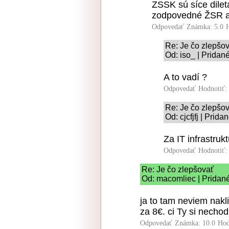
ZSSK sú síce dileta
zodpovedné ŽSR a t
Odpovedať
Známka: 5.0
Re: Je čo zlepšo
Od: iso_ | Pridan
A to vadí ?
Odpovedať
Hodnotiť:
Re: Je čo zlepšo
Od: cjcfjfj | Prid
Za IT infrastrukt
Odpovedať
Hodnotiť:
Re: Je čo zlepšovať
Od: macomliec | Pridané
ja to tam neviem nakl
za 8€. ci Ty si nechod
Odpovedať
Známka: 10.0
Hod