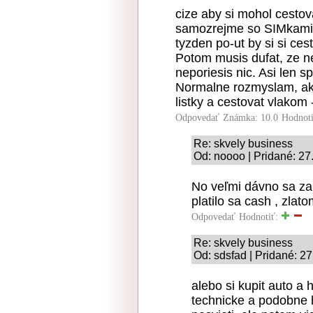
cize aby si mohol cesto
samozrejme so SIMkami o
tyzden po-ut by si si ces
Potom musis dufat, ze n
neporiesis nic. Asi len s
Normalne rozmyslam, ak
listky a cestovat vlako
Odpovedať
Známka: 10.0
Hodnot
Re: skvely business
Od: noooo | Pridané: 27
No veľmi dávno sa za
platilo sa cash , zla
Odpovedať
Hodnotiť:
Re: skvely business
Od: sdsfad | Pridané: 2
alebo si kupit auto a
technicke a podobne h