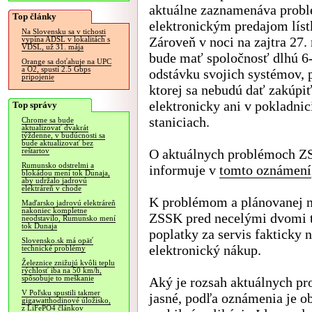
aktuálne zaznamenáva probl
Top články
elektronickým predajom líst
Na Slovensku sa v tichosti
Zároveň v noci na zajtra 27.
vypína ADSL v lokalitách s
VDSL, už 31. mája
bude mať spoločnosť dlhú 6
Orange sa doťahuje na UPC
a O2, spustí 2.5 Gbps
odstávku svojich systémov, 
pripojenie
ktorej sa nebudú dať zakúpiť
elektronicky ani v pokladnic
Top správy
staniciach.
Chrome sa bude
aktualizovať dvakrát
týždenne, v budúcnosti sa
bude aktualizovať bez
O aktuálnych problémoch 
reštartov
Rumunsko odstrelmi a
informuje v
tomto oznámení
blokádou mení tok Dunaja,
aby udržalo jadrovú
elektráreň v chode
K problémom a plánovanej n
Maďarsko jadrovú elektráreň
nakoniec kompletne
ZSSK pred necelými dvomi 
neodstavilo, Rumunsko mení
tok Dunaja
poplatky za servis fakticky 
Slovensko.sk má opäť
elektronický nákup.
technické problémy
Železnice znižujú kvôli teplu
rýchlosť iba na 50 km/h,
spôsobuje to meškanie
Aký je rozsah aktuálnych pr
V Poľsku spustili takmer
jasné, podľa oznámenia je 
gigawatthodinové úložisko,
z LiFePO4 článkov