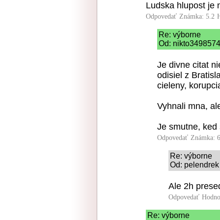
Ludska hlupost je
Odpovedať
Známka: 5.2
Re: výborne
Od: nikto3498574
Je divne citat 
odisiel z Bratis
cieleny, korupcia
Vyhnali mna, al
Je smutne, ked 
Odpovedať
Známka: 6
Re: výborne
Od: pelendrek 
Ale 2h prese
Odpovedať
Hodno
Re: výborne