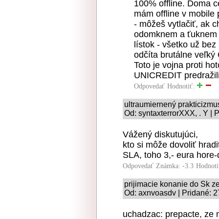
100% offline. Doma ce
mám offline v mobile 
- môžeš vytlačiť, ak 
odomknem a ťuknem n
lístok - všetko už be
odčíta brutálne veľký
Toto je vojna proti ho
UNICREDIT predražili 
Odpovedať
Hodnotiť:
ultraumiernený prakticizmu
Od: syntaxterrorXXX, . Y | 
Vážený diskutujúci,
kto si môže dovoliť hrad
SLA, toho 3,- eura hore-
Odpovedať
Známka: -3.3
Hodnoti
prijimacie konanie do Sk z
Od: axnvoasdv | Pridané: 2
uchadzac: prepacte, ze 