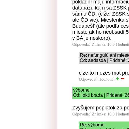
pokladní majú informác
databázu kam sa ZSSK pr
sám u ČD. (čiže, ZSSK s
ale ČD vie). Miestenka s
Budapešť (ale podľa ces
miesto ak ho neobsadí 5 
v BA je neskoro).
Odpovedať
Známka: 10.0
Hodnot
Re: nefungujú ani mies
Od: aedasda | Pridané: 
cize to mozes mat pro
Odpovedať
Hodnotiť:
výborne
Od: lokti brada | Pridané: 
Zvyšujem poplatok za pou
Odpovedať
Známka: 10.0
Hodnot
Re: výborne