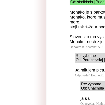
Od: sfsdfdsds | Prid
Monako je s parkov
Monako, ktore musi
more.
stoji tak 1-2eur po
Slovensko ma vyss
Monaku, nech zije
Odpovedať
Známka: 5.0
Re: výborne
Od: Porozmyslaj |
Ja milujem pica
Odpovedať
Hodnotiť:
Re: výborne
Od: Chachula 
ja s u
Odpovedať
Hodno