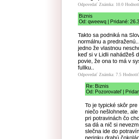
Odpovedať
Známka: 10.0
Hodnot
Biznis
Od: qweewq | Pridané: 26.
Takto sa podniká na Sl
normálnu a predraženú.. 
jedno že vlastnou nescho
keď si v Lidli nahádžeš d
povie, že ona to má v sy
fullku..
Odpovedať
Známka: 7.5
Hodnoti
Re: Biznis
Od: Pozorovateľ | Prida
To je typické skôr pre
niečo nešlohnete, ale
pri potravinách čo ch
sa dá a nič si nevezme
slečna ide do potrav
perinku drahú čokolád