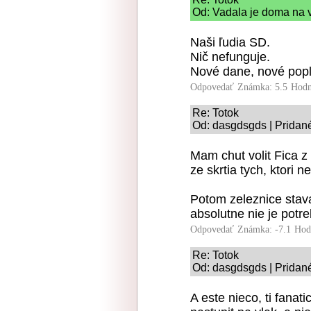
Od: Vadala je doma na 
Naši ľudia SD.
Nič nefunguje.
Nové dane, nové popla
Odpovedať
Známka: 5.5
Hodn
Re: Totok
Od: dasgdsgds | Pridan
Mam chut volit Fica z
ze skrtia tych, ktori 
Potom zeleznice stava
absolutne nie je potre
Odpovedať
Známka: -7.1
Hod
Re: Totok
Od: dasgdsgds | Pridan
A este nieco, ti fanat