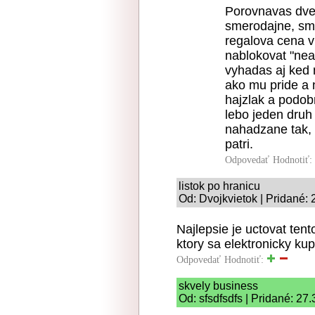
Porovnavas dve r
smerodajne, sme
regalova cena v 
nablokovat "nea
vyhadas aj ked
ako mu pride a 
hajzlak a podobn
lebo jeden druh 
nahadzane tak, z
patri.
Odpovedať
Hodnotiť:
listok po hranicu
Od: Dvojkvietok | Pridané: 
Najlepsie je uctovat tent
ktory sa elektronicky kup
Odpovedať
Hodnotiť:
skvely business
Od: sfsdfsdfs | Pridané: 27