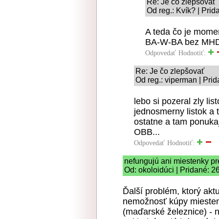
Re: Je čo zlepšovať
Od reg.: Kvík? | Pri
A teda čo je mome
BA-W-BA bez MHD
Odpovedať
Hodnotiť:
Re: Je čo zlepšovať
Od reg.: viperman | Pri
lebo si pozeral zly li
jednosmerny listok a t
ostatne a tam ponukaj
OBB...
Odpovedať
Hodnotiť:
nefungujú ani miestenky p
Od: okoloidúci | Pridané: 2
Ďalší problém, ktorý aktu
nemožnosť kúpy mieste
(maďarské železnice) - 