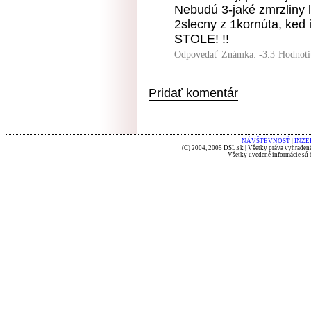
Nebudú 3-jaké zmrzliny lí
2slecny z 1kornúta, ke
STOLE! !!
Odpovedať
Známka: -3.3
Hodnoti
Pridať komentár
NÁVŠTEVNOSŤ
|
INZE
(C) 2004, 2005 DSL.sk | Všetky práva vyhradené
Všetky uvedené informácie sú b