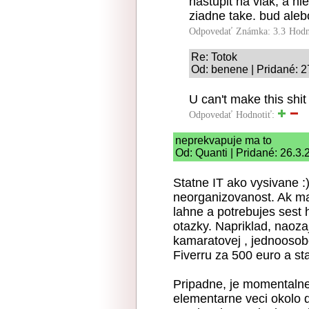
nastupit na vlak, a ni
ziadne take. bud alebo
Odpovedať
Známka: 3.3
Hodn
Re: Totok
Od: benene | Pridané: 2
U can't make this shit
Odpovedať
Hodnotiť:
neprekvapuje ma to
Od: Quanti | Pridané: 26.3
Statne IT ako vysivane :
neorganizovanost. Ak ma
lahne a potrebujes sest 
otazky. Napriklad, naoza
kamaratovej , jednoosobo
Fiverru za 500 euro a stat
Pripadne, je momentalne
elementarne veci okolo 