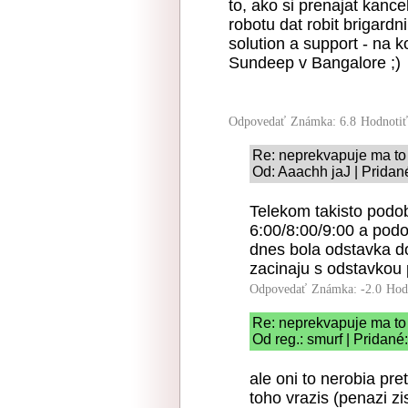
to, ako si prenajat kanc
robotu dat robit brigardn
solution a support - na k
Sundeep v Bangalore ;)
Odpovedať
Známka: 6.8
Hodnoti
Re: neprekvapuje ma to
Od: Aaachh jaJ | Pridan
Telekom takisto podo
6:00/8:00/9:00 a pod
dnes bola odstavka d
zacinaju s odstavkou p
Odpovedať
Známka: -2.0
Hod
Re: neprekvapuje ma to
Od reg.: smurf | Pridané
ale oni to nerobia pre
toho vrazis (penazi z