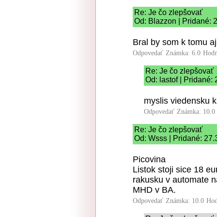
Re: Je čo zlepšovať
Od: Blazzon | Pridané: 
Bral by som k tomu aj
Odpovedať
Známka: 6.0
Hodn
Re: Je čo zlepšovať
Od: lastof | Pridané:
myslis viedensku 
Odpovedať
Známka: 10.0
Re: Je čo zlepšovať
Od: Wsss | Pridané: 27.
Picovina
Listok stoji sice 18 eu
rakusku v automate na
MHD v BA.
Odpovedať
Známka: 10.0
Hod