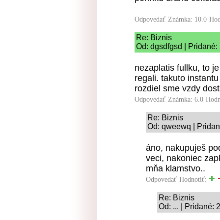
Odpovedať
Známka: 10.0
Hod
Re: Biznis
Od: dgsdfgsd | Pridané:
nezaplatis fullku, to j
regali. takuto instant
rozdiel sme vzdy dosta
Odpovedať
Známka: 6.0
Hodn
Re: Biznis
Od: qweewq | Pridan
áno, nakupuješ pod
veci, nakoniec zapl
mňa klamstvo..
Odpovedať
Hodnotiť:
Re: Biznis
Od: ... | Pridané: