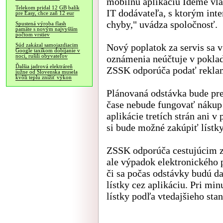
mobilnú aplikáciu Ideme vla
Telekom pridal 12 GB balík
IT dodávateľa, s ktorým int
pre Easy, chce zaň 12 eur
chyby," uvádza spoločnosť.
Spustená výroba flash
pamäte s novým najvyšším
počtom vrstiev
Nový poplatok za servis sa 
Súd zakázal samojazdiacim
Google taxíkom dobíjanie v
noci, rušili obyvateľov
oznámenia neúčtuje v pokladn
Ďalšia jadrová elektráreň
ZSSK odporúča podať rekla
južne od Slovenska musela
kvôli teplu znížiť výkon
Plánovaná odstávka bude pre
čase nebude fungovať nákup 
aplikácie tretích strán ani v
si bude možné zakúpiť lístky
ZSSK odporúča cestujúcim za
ale výpadok elektronického 
či sa počas odstávky budú d
lístky cez aplikáciu. Pri mi
lístky podľa vtedajšieho st