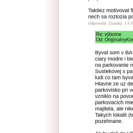
Taktiez motivovat 
nech sa rozlozia po
Odpovedať
Známka: 1.6
Re: výborne
Od: OriginalnyKo
Byval som v BA p
ciary modre i bi
na parkovanie n
Sustekovej s pa
ludi co tam byva
Hlavne ze uz de
parkovisko pri v
vzniklo na povo
parkovacich mies
majitela, ale ni
Takych lokalit 
pozehnane.