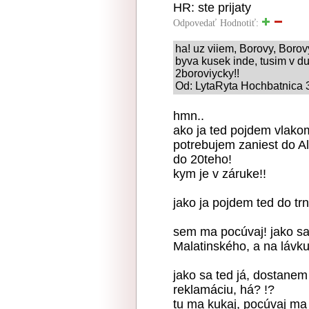
HR: ste prijaty
Odpovedať
Hodnotiť:
ha! uz viiem, Borovy, Borovyc
byva kusek inde, tusim v d
2boroviycky!!
Od: LytaRyta Hochbatnica 3
hmn..
ako ja ted pojdem vlako
potrebujem zaniest do 
do 20teho!
kym je v záruke!!
jako ja pojdem ted do trn
sem ma pocúvaj! jako s
Malatinského, a na lávku,
jako sa ted já, dostane
reklamáciu, há? !?
tu ma kukaj, pocúvaj ma 