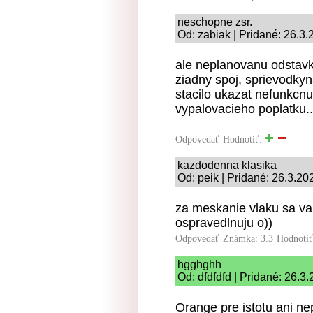
neschopne zsr.
Od: zabiak | Pridané: 26.3
ale neplanovanu odstavk
ziadny spoj, sprievodkyna 
stacilo ukazat nefunkcnu
vypalovacieho poplatku..
Odpovedať
Hodnotiť:
kazdodenna klasika
Od: peik | Pridané: 26.3.20
za meskanie vlaku sa va
ospravedlnuju o))
Odpovedať
Známka: 3.3
Hodnoti
hgghghh
Od: dfdfdfd | Pridané: 26.3
Orange pre istotu ani ne