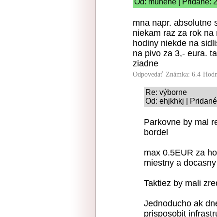
Od: muhehe | Pridané: 
mna napr. absolutne 
niekam raz za rok na 
hodiny niekde na sidl
na pivo za 3,- eura. 
ziadne
Odpovedať
Známka: 6.4
Hodn
Re: výborne
Od: ehjkhkj | Pridan
Parkovne by mal re
bordel
max 0.5EUR za hod
miestny a docasny 
Taktiez by mali zr
Jednoducho ak dne
prisposobit infrast