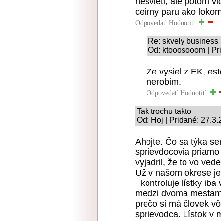
nesvieti, ale potom v
ceirny paru ako lokom
Odpovedať
Hodnotiť:
Re: skvely business
Od: ktooosooom | Pr
Ze vysiel z EK, est
nerobim.
Odpovedať
Hodnotiť:
Tak trochu takto
Od: Hoj | Pridané: 27.3
Ahojte. Čo sa týka se
sprievdocovia priamo 
vyjadril, že to vo ved
Už v našom okrese je 
- kontroluje lístky ib
medzi dvoma mestami 
prečo si má človek vô
sprievodca. Lístok v 