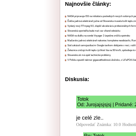
Najnovšie články:
NASA pripravuje ISS na inštaláciu posledných nových solárnych p
Ďalšia jadrová elektráreň južne od Slovenska musela kvôli teplu zn
Vydaný nový FFmpeg 9.0, zlepšil akceleráciu profesionálnych form
Slovenská sporiteľňa bude mať cez víkend odstávku
NASA na diaľku na sonde Voyager 2 úspešne znížila spotrebu
Maďarsko jadrovú elektráreň nakoniec kompletne neodstavilo, Ru
Súd zakázal samojazdiacim Google taxíkom dobíjanie v noci, rušili
Železnice znižujú kvôli teplu rýchlosť iba na 50 km/h, spôsobuje t
Slovensko.sk má opäť technické problémy
V Poľsku spustili takmer gigawatthodinové úložisko, z LiFePO4 čl
Diskusia:
Totok
Od: Jurojajsjsjsj | Pridané:
je celé zle..
Odpovedať
Známka: 10.0
Hodnot
Re: Totok