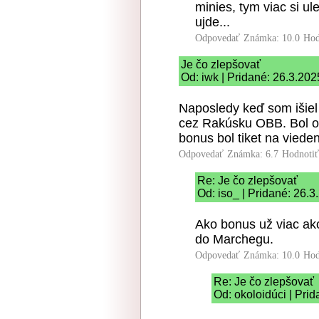
minies, tym viac si ul
ujde...
Odpovedať
Známka: 10.0
Hod
Je čo zlepšovať
Od: iwk | Pridané: 26.3.202
Naposledy keď som išiel 
cez Rakúsku OBB. Bol o 
bonus bol tiket na viede
Odpovedať
Známka: 6.7
Hodnoti
Re: Je čo zlepšovať
Od: iso_ | Pridané: 26.
Ako bonus už viac ak
do Marchegu.
Odpovedať
Známka: 10.0
Hod
Re: Je čo zlepšovať
Od: okoloidúci | Pri