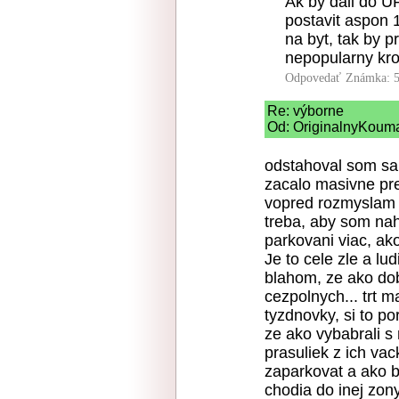
Ak by dali do U
postavit aspon 
na byt, tak by p
nepopularny kro
Odpovedať
Známka: 5
Re: výborne
Od: OriginalnyKouma
odstahoval som sa 
zacalo masivne pre
vopred rozmyslam 
treba, aby som na
parkovani viac, ak
Je to cele zle a lu
blahom, ze ako dob
cezpolnych... trt 
tyzdnovky, si to por
ze ako vybabrali s
prasuliek z ich va
zaparkovat a ako b
chodia do inej zony