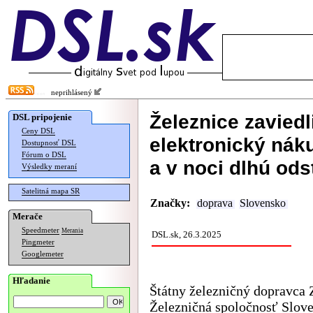
neprihlásený
Železnice zaviedl
DSL pripojenie
Ceny DSL
elektronický nák
Dostupnosť DSL
Fórum o DSL
a v noci dlhú od
Výsledky meraní
Satelitná mapa SR
Značky:
doprava
Slovensko
Merače
Speedmeter
Merania
DSL.sk, 26.3.2025
Pingmeter
Googlemeter
Hľadanie
Štátny železničný dopravca
Železničná spoločnosť Slov