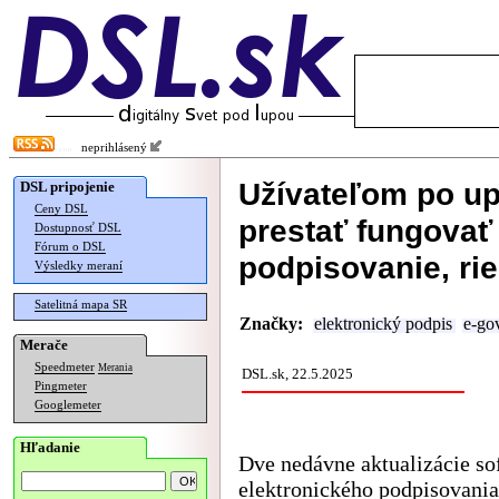
neprihlásený
Užívateľom po u
DSL pripojenie
Ceny DSL
prestať fungovať
Dostupnosť DSL
Fórum o DSL
podpisovanie, ri
Výsledky meraní
Satelitná mapa SR
Značky:
elektronický podpis
e-go
Merače
Speedmeter
Merania
DSL.sk, 22.5.2025
Pingmeter
Googlemeter
Hľadanie
Dve nedávne aktualizácie s
elektronického podpisovania