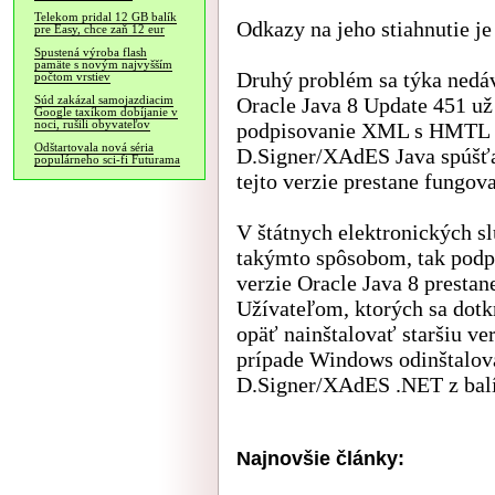
Telekom pridal 12 GB balík
Odkazy na jeho stiahnutie j
pre Easy, chce zaň 12 eur
Spustená výroba flash
pamäte s novým najvyšším
Druhý problém sa týka nedáv
počtom vrstiev
Oracle Java 8 Update 451 už
Súd zakázal samojazdiacim
Google taxíkom dobíjanie v
noci, rušili obyvateľov
podpisovanie XML s HMTL vi
Odštartovala nová séria
D.Signer/XAdES Java spúšťa
populárneho sci-fi Futurama
tejto verzie prestane fungova
V štátnych elektronických s
takýmto spôsobom, tak podpi
verzie Oracle Java 8 prestane
Užívateľom, ktorých sa dot
opäť nainštalovať staršiu ve
prípade Windows odinštalova
D.Signer/XAdES .NET z balí
Najnovšie články: