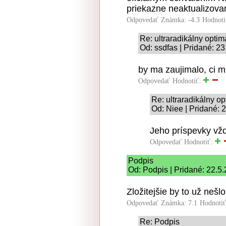
priekazne neaktualizova
Odpovedať
Známka: -4.3
Hodnoti
Re: ultraradikálny optim
Od: ssdfas | Pridané: 2
by ma zaujimalo, ci mi
Odpovedať
Hodnotiť:
Re: ultraradikálny o
Od: Niee | Pridané: 
Jeho príspevky vž
Odpovedať
Hodnotiť:
Podpis
Od: Podpis | Pridané: 22.5
Zložitejšie by to už nešl
Odpovedať
Známka: 7.1
Hodnoti
Re: Podpis